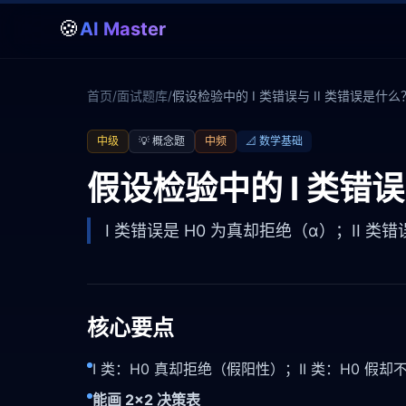
🍪
AI Master
首页
/
面试题库
/
假设检验中的 I 类错误与 II 类错误是什么
中级
💡
概念题
中频
📐
数学基础
假设检验中的 I 类错误
I 类错误是 H0 为真却拒绝（α）；II 类
核心要点
I 类：H0 真却拒绝（假阳性）；II 类：H0 假
能画 2×2 决策表