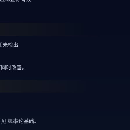
却未检出
 可同时改善。
。见
概率论基础
。