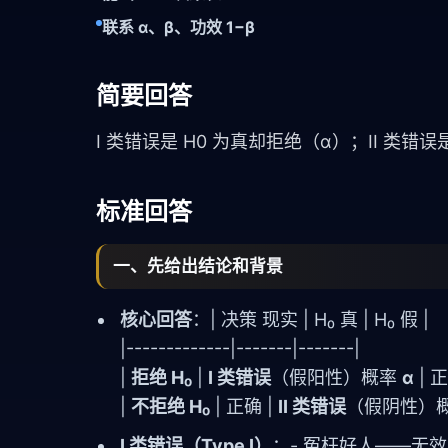
联系 α、β、功效 1−β
简要回答
I 类错误是 H0 为真却拒绝（α）；II 类错
标准回答
一、先给出结论和背景
核心回答
：| 决策 现实 | H₀ 真 | H₀ 假 |
|-------------|-------|-------|
|
拒绝 H₀
|
I 类错误
（假阳性）概率
α
| 
|
不拒绝 H₀
| 正确 |
II 类错误
（假阴性）
I 类错误（Type I）
：- 冤枉好人——无