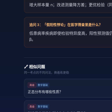
增大样本量 n；改进测量降方差；更优检验（
追问
3
：
「假阳性悖论」在医学筛查里是什么？
低患病率疾病即使检验特异度高，阳性预测值仍
β。
🔗 相似问题
同一考点的不同问法，换着练更稳
高级
数学基础
正态分布有哪些性质？
高级
数学基础