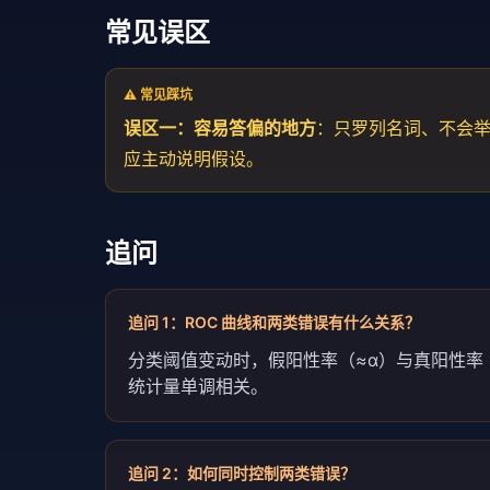
常见误区
⚠️ 常见踩坑
误区一：容易答偏的地方
：只罗列名词、不会
应主动说明假设。
追问
追问
1
：
ROC 曲线和两类错误有什么关系？
分类阈值变动时，假阳性率（≈α）与真阳性率（1−β
统计量单调相关。
追问
2
：
如何同时控制两类错误？