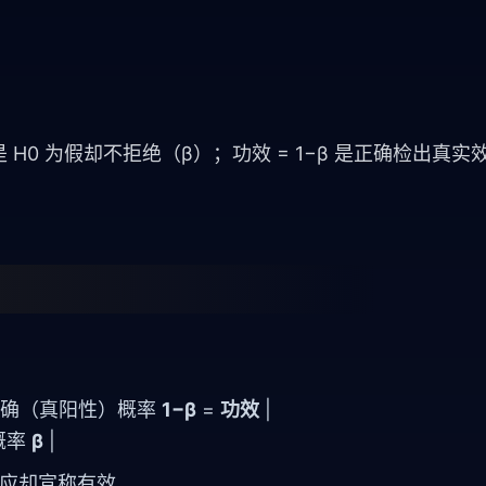
误是 H0 为假却不拒绝（β）；功效 = 1−β 是正确检出真
正确（真阳性）概率
1−β
=
功效
|
概率
β
|
效应却宣称有效