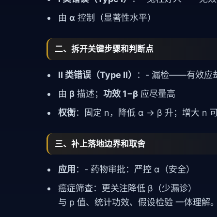
由
α
控制（显著性水平）
二、拆开关键步骤和判断点
II 类错误（Type II）
：- 漏检——有效应
由
β
描述；
功效 1−β
应尽量高
权衡
：固定 n，降低 α → β 升；增大 n
三、补上落地边界和取舍
应用
：- 药物审批：严控 α（安全）
癌症筛查：更关注降低 β（少漏诊）
与
p 值
、
统计功效
、
假设检验
一体理解