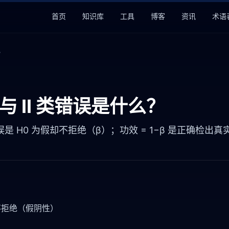
首页
知识库
工具
博客
资讯
术语
？
与 II 类错误是什么？
错误是 H0 为假却不拒绝（β）；功效 = 1−β 是正确检出
却不拒绝（假阴性）