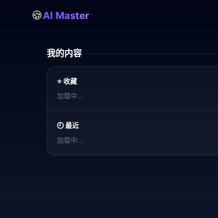
🍪
AI Master
我的
我的内容
⭐ 收藏
加载中…
🕘 最近
加载中…