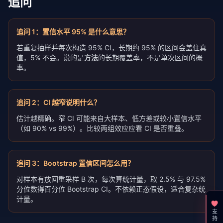
追问
追问
1
：
置信水平 95% 是什么意思？
若重复抽样并每次构造 95% CI，长期约 95% 的区间会盖住真
值，5% 不会。说的是
方法
的长期覆盖率，不是单次区间的概
率。
追问
2
：
CI 越窄说明什么？
估计越精确。窄 CI 可能来自大样本、低方差或较小置信水平
（如 90% vs 99%）。比较两组效应应看 CI 是否重叠。
追问
3
：
Bootstrap 置信区间怎么用？
对样本有放回重采样 B 次，每次算统计量，取 2.5% 与 97.5%
分位数得百分位 Bootstrap CI。不依赖正态假设，适合复杂统
计量。
支持一下