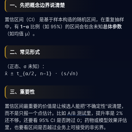
一、先把概念边界说清楚
置信区间（CI）
是基于样本构造的随机区间，在重复抽样
中，有
1−α
比例（如 95%）的区间会包含未知
总体参数
（如均值 μ）。
二、常见形式
（正态、σ 未知）：
x̄ ± t_{α/2, n−1} · (s/√n)
三、重要性
置信区间最重要的价值是让候选人能把“不确定性”说清楚，
而不是只报一个点估计。比如
A/B 测试
里，提升率是 2%
还不够，还要看 95% CI 是否跨过 0；药物或模型效果评估
里，也要看区间是否越过业务上可接受的非劣界。