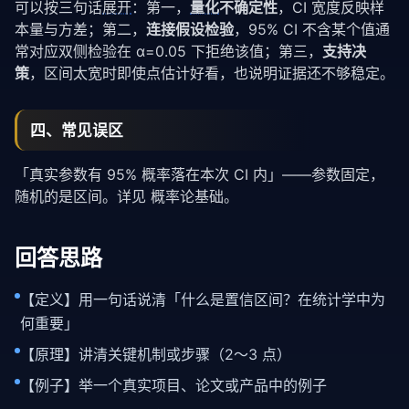
可以按三句话
展开
：第一，
量化
不确定性
，CI 宽度反映样
本量与方差；第二，
连接假设检验
，95% CI 不含某个值通
常对应双侧检验在 α=0.05 下拒绝该值；第三，
支持决
策
，区间太宽时即使点估计好看，也说明证据还不够稳定。
四、常见误区
「真实参数有 95% 概率落在本次 CI 内」——参数固定，
随机的是区间。详见
概率论基础
。
回答思路
【定义】用一句话说清「什么是置信区间？在统计学中为
何重要」
【原理】讲清关键机制或步骤（2～3 点）
【例子】举一个真实项目、论文或产品中的例子