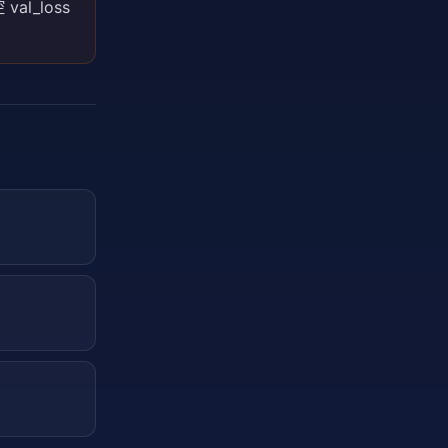
控 val_loss
？