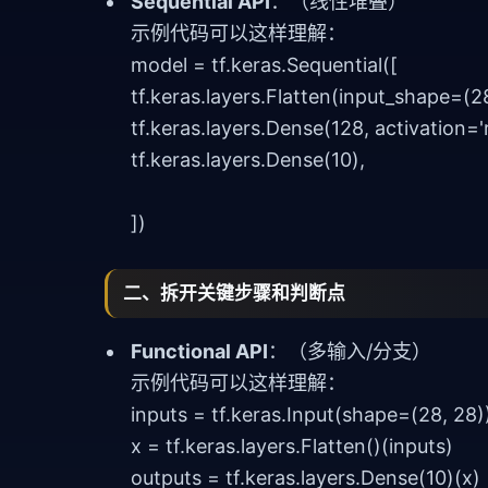
Sequential API
：（线性堆叠）
示例代码可以这样理解：
model = tf.keras.Sequential([
tf.keras.layers.Flatten(input_shape=(28
tf.keras.layers.Dense(128, activation='r
tf.keras.layers.Dense(10),
])
二、拆开关键步骤和判断点
Functional API
：（多输入/分支）
示例代码可以这样理解：
inputs = tf.keras.Input(shape=(28, 28)
x = tf.keras.layers.Flatten()(inputs)
outputs = tf.keras.layers.Dense(10)(x)