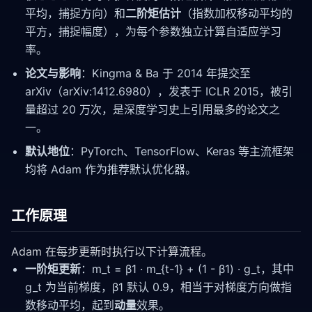
平均，捕捉方向）和
二阶矩估计
（指数加权移动平均的
平方，捕捉幅度），为每个参数独立计算自适应学习
率。
论文与影响
：Kingma & Ba 于 2014 年提交至
arXiv（arXiv:1412.6980），发表于 ICLR 2015，被引
量超过 20 万次，是深度学习史上引用最多的论文之
一。
默认地位
：PyTorch、TensorFlow、Keras 等主流框架
均将 Adam 作为推荐默认优化器。
工作原理
Adam 在每步更新时执行以下计算流程。
一阶矩更新
：m_t = β1 · m_{t-1} + (1 - β1) · g_t，其中
g_t 为当前梯度，β1 默认 0.9，相当于对梯度方向做指
数移动平均，起到
动量
效果。