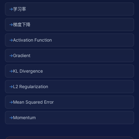
→
学习率
→
梯度下降
→
Activation Function
→
Gradient
→
KL Divergence
→
L2 Regularization
→
Mean Squared Error
→
Momentum