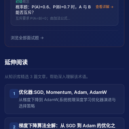
初级
概念
概率题：P(A)=0.6、P(B)=0.7 时，A 与 B
查看详解 →
能否互斥？
互斥要求 P(A∩B)=0；由加法公式
P(A∪B)=1.3−P(A∩B)≤1 得 P(A∩B)≥0.3，故不可能
互斥。
浏览全部面试题 →
延伸阅读
从知识库精选
3
篇文章，帮助深入理解该术语。
优化器:SGD, Momentum, Adam, AdamW
1
从梯度下降到 AdamW,系统梳理深度学习优化器演进与
选择策略
梯度下降算法全解：从 SGD 到 Adam 的优化之
2