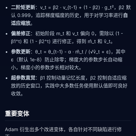
二阶矩更新
：v_t = β2 · v_{t-1} + (1 - β2) · g_t²，β2 默
认 0.999，追踪梯度幅度的历史，用于对学习率进行
自
适应缩放
。
偏差修正
：初始阶段 m_t 和 v_t 偏向 0，需除以 (1 -
β1^t) 和 (1 - β2^t) 进行修正，得到 m̂_t 和 v̂_t。
参数更新
：θ_t = θ_{t-1} - α · m̂_t / (√v̂_t + ε)，其中
ε（默认 1e-8）防止除零；梯度大的参数步长自动缩
小，梯度小的参数步长相对较大。
超参数直觉
：β1 控制动量记忆长度，β2 控制自适应缩
放的历史窗口，实践中大多数任务使用默认值即可良好
收敛。
重要变体
Adam 衍生出多个改进变体，各自针对不同缺陷进行修