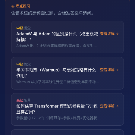
🎯
考点练习
含该术语的高频面试题，含标准答案与追问。
中级
概念
AdamW 与 Adam 的区别是什么（权重衰减
查看详解 →
解耦）？
AdamW 把 L2 正则改成解耦的权重衰减，直接对参
数减去 λθ，避免被 Adam 的自适应学习率扭曲，是
现代 Transformer 标配。
中级
概念
学习率预热（Warmup）与衰减策略有什么
查看详解 →
作用？
Warmup 从小学习率线性升至目标值避免早期不稳
定，再用 cosine/step 衰减精调收敛。
高级
场景
如何估算 Transformer 模型的参数量与训练
查看详解 →
显存占用？
参数量约 12·L·d²；训练显存=参数+梯度+优化器状
态(Adam)+激活。