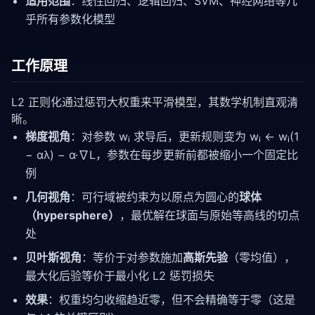
适用范围
：线性回归、逻辑回归、SVM、神经网络等几
乎所有参数化模型
工作原理
L2 正则化通过惩罚大权重来平滑模型，其数学机制直观清
晰。
梯度视角
：对参数 wᵢ 求导后，更新规则变为 wᵢ ← wᵢ(1
− αλ) − α·∇L，参数在每步更新前都被缩小一个固定比
例
几何视角
：可行域被约束为以原点为圆心的
球体
（hypersphere）
，最优解在球面与原始等高线的切点
处
贝叶斯视角
：等价于对参数施加
高斯先验
（零均值），
最大化后验等价于最小化 L2 惩罚损失
效果
：权重均匀收缩趋近零，但不会精确等于零（这是