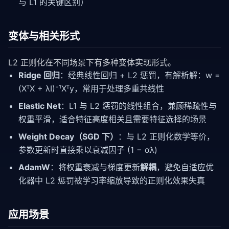
与 L1 的关键区别）
变体与相关形式
L2 正则化在不同场景下有多种变体实现形式。
Ridge 回归
：经典线性回归 + L2 惩罚，有解析解：w =
(XᵀX + λI)⁻¹Xᵀy，常用于处理多重共线性
Elastic Net
：L1 与 L2 惩罚的线性组合，兼顾稀疏性与
权重平滑，适合特征高度相关且需要特征选择的场景
Weight Decay（SGD 下）
：与 L2 正则化数学等价，
参数更新时直接乘以衰减因子 (1 − αλ)
AdamW
：将权重衰减与梯度更新
解耦
，避免自适应优
化器中 L2 惩罚被学习率缩放导致的正则化效果失真
应用场景