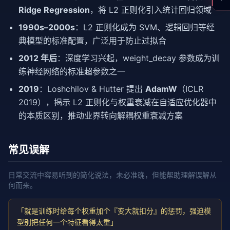
Ridge Regression
，将 L2 正则化引入统计回归领域
1990s–2000s
：L2 正则化成为 SVM、逻辑回归等经
典模型的标准配置，广泛用于防止过拟合
2012 年后
：深度学习兴起，weight_decay 参数成为训
练神经网络的标准超参数之一
2019
：Loshchilov & Hutter 提出
AdamW
（ICLR
2019），揭示 L2 正则化与权重衰减在自适应优化器中
的本质区别，推动业界转向解耦权重衰减方案
常见误解
日常交流中容易听到的简化说法，未必准确，但能帮助理解误解从
何而来。
「就是训练时给每个权重加个『变大就扣分』的惩罚，强迫模
型别把任何一个特征看得太重」