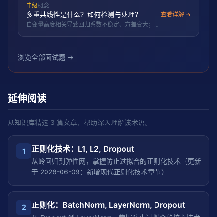
中级
概念
多重共线性是什么？如何检测与处理？
查看详解 →
自变量高度相关导致回归系数不稳定、方差变大；用
VIF 检测，删除/降维/正则处理。
浏览全部面试题 →
延伸阅读
从知识库精选
3
篇文章，帮助深入理解该术语。
正则化技术：L1, L2, Dropout
1
从岭回归到弹性网，掌握防止过拟合的正则化技术（更新
于 2026-06-09：新增现代正则化技术章节）
正则化：BatchNorm, LayerNorm, Dropout
2