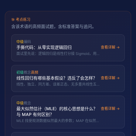
🎯
考点练习
含该术语的高频面试题，含标准答案与追问。
中级
编码
手撕代码：从零实现逻辑回归
查看详解 →
面试里先说：逻辑回归是线性打分接 Sigmoid，用二
元交叉熵训练；关键梯度是 p−y，代码重点是数值稳
定。
初级
概念
高频
线性回归有哪些基本假设？违反了会怎样？
查看详解 →
线性、独立、同方差、误差正态、无多重共线性五大
假设，违反会导致系数估计偏差或统计推断失真。
中级
概念
最大似然估计（MLE）的核心思想是什么？
查看详解 →
与 MAP 有何区别？
MLE 找使观测数据似然最大的参数；MAP 在似然上
加先验，MLE 是均匀先验下的特例。