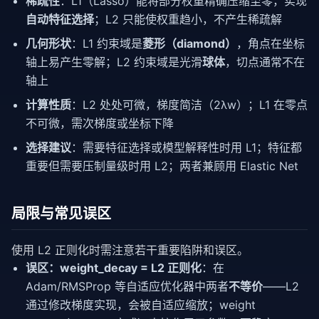
稀疏性
：L1（Lasso）能将部分权重精确压缩至零，实现
自动特征选择
；L2 只能使权重趋小，不产生稀疏解
几何形状
：L1 约束域是
菱形（diamond）
，角点在坐标
轴上易产生零解；L2 约束域是光滑
球体
，切点通常不在
轴上
计算性质
：L2 处处可微，梯度简洁（2λw）；L1 在零点
不可微，需次梯度或坐标下降
选择建议
：需要特征选择或模型解释性时用 L1；特征都
重要但需要压制量级时用 L2；两者兼顾用 Elastic Net
局限与常见误区
使用 L2 正则化时需注意若干重要陷阱和误区。
误区：weight_decay = L2 正则化
：在
Adam/RMSProp 等自适应优化器中两者
不等价
——L2
通过修改梯度实现，会被自适应缩放；weight