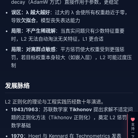
decay（AdamW 方式）直接作用于参数，更稳定
误区：λ 越大越好
：过大的 λ 会使所有权重趋近于零，
导致
欠拟合
，模型丧失表达能力
局限：不产生稀疏解
：当真实问题只有少数特征重要
时，L2 无法自动淘汰无关特征，L1 更合适
局限：对离群点敏感
：平方惩罚使大权重受到更强惩
罚，若目标权重本身较大（如嵌入层），L2 可能过度压
制
发展脉络
L2 正则化的理论与工程实践历经数十年演进。
1943/1963
：苏联数学家
Tikhonov
提出求解不适定问
题的正则化方法（Tikhonov 正则化），奠定 L2 惩罚的
数学基础
支持一下
1970
：Hoerl 与 Kennard 在 Technometrics 发表