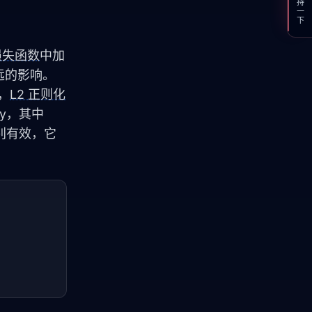
支持一下
损失函数
中加
深远的影响。
，
L2 正则化
y，其中 
特别有效，它