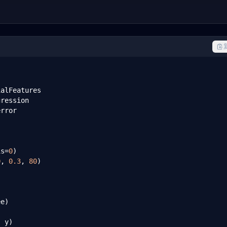
rror

is=
0
)

0
, 
0.3
, 
80
)

e)

 y)
