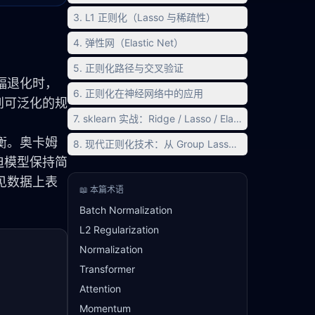
3. L1 正则化（Lasso 与稀疏性）
4. 弹性网（Elastic Net）
5. 正则化路径与交叉验证
幅退化时，
6. 正则化在神经网络中的应用
到可泛化的规
7. sklearn 实战：Ridge / Lasso / ElasticNet 全面对比
衡。奥卡姆
8. 现代正则化技术：从 Group Lasso 到 2026 前沿方
迫模型保持简
见数据上表
📖 本篇术语
Batch Normalization
L2 Regularization
Normalization
Transformer
Attention
Momentum