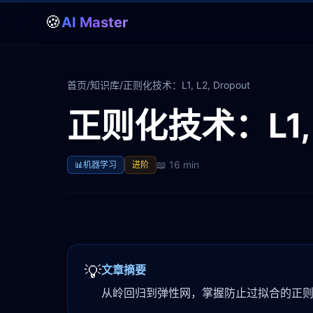
🍪
AI Master
首页
/
知识库
/
正则化技术：L1, L2, Dropout
正则化技术：L1, L
📖
16 min
📊
机器学习
进阶
💡
文章摘要
从岭回归到弹性网，掌握防止过拟合的正则化