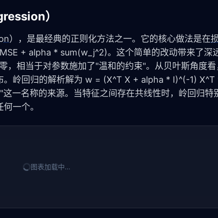
ression）
ion
），是最经典的正则化方法之一。它的核心做法是在
E + alpha * sum(w_j^2)。这个简单的改动带来了
零，相当于对参数施加了"温和的约束"。从贝叶斯角度看
解为 w = (X^T X + alpha * I)^(-1) X^T 
正是"岭"这一名称的来源。当特征之间存在共线性时，岭回归
任何一个。
图表加载中…