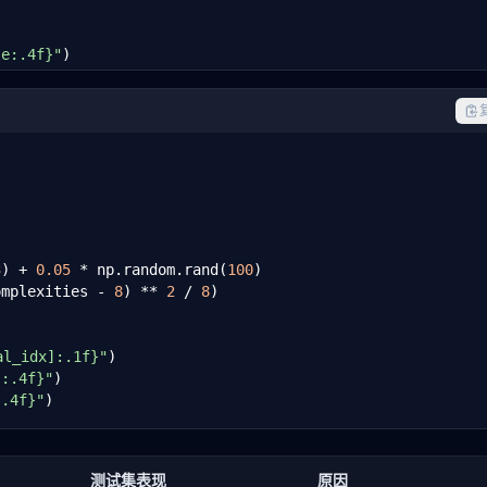
se:.4f}"
)
3
) + 
0.05
 * np.random.rand(
100
)

omplexities - 
8
) ** 
2
 / 
8
)

l_idx]:.1f}"
)

:.4f}"
)

.4f}"
)
测试集表现
原因