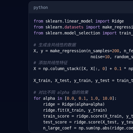
python
from
 sklearn.linear_model 
import
from
 sklearn.
datasets
import
from
 sklearn.model_selection 
import
 train_
# 生成含共线性的数据
X, y = make_regression(n_samples=
200
, n_f
                        noise=
10
, random_
# 添加共线性特征
X = np.column_stack([X, X[:, 
0
] + 
0.1
 * n
X_train, X_test, y_train, y_test = train_
# 对比不同 alpha 值的效果
for
 alpha 
in
 [
0.0
, 
0.1
, 
1.0
, 
10.0
]:

    ridge = Ridge(alpha=alpha)

    ridge.fit(X_train, y_train)

    train_score = ridge.score(X_train, y_t
    test_score = ridge.score(X_test, y_tes
    n_large_coef = np.sum(np.abs(ridge.co