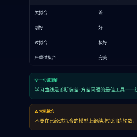
欠拟合
差
刚好
好
过拟合
极好
严重过拟合
完美
💡 一句话理解
学习曲线是诊断偏差-方差问题的最佳工具——
⚠️ 常见踩坑
不要在已经过拟合的模型上继续增加训练轮数