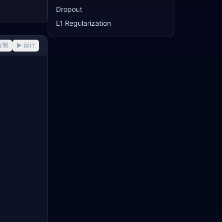
Dropout
L1 Regularization
复制
▶ 运行