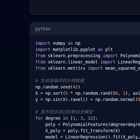
python
import
 numpy 
as
import
 matplotlib.pyplot 
as
from
 sklearn.preprocessing 
import
from
 sklearn.linear_model 
import
from
 sklearn.metrics 
import
 mean_squared_e
# 生成含噪声的示例数据
np.random.seed(
42
)

X = np.sort(
5
 * np.random.rand(
80
, 
1
), ax
y = np.sin(X).ravel() + np.random.normal(
# 用不同多项式阶数拟合模型
for
 degree 
in
 [
1
, 
3
, 
12
]:

    poly = PolynomialFeatures(degree=degre
    X_poly = poly.fit_transform(X)

    model = LinearRegression().fit(X_poly,