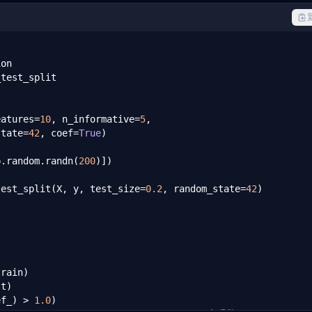
test_split

eatures=
10
, n_informative=
5
,

state=
42
, coef=
True
p.random.randn(
200
)])

test_split(X, y, test_size=
0.2
, random_state=
42
)

rain)

t)

ef_) > 
1.0
)
