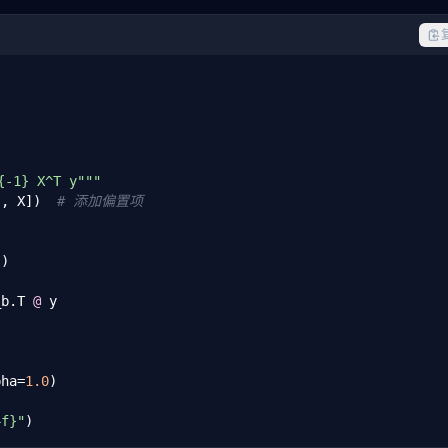
in_score:.4f}, test={test_score:.4f}, 大系数={n_large_coe
-1} X^T y"""
), X])  
# 添加偏置项
)

_b.T 
@
 y

pha=
1.0
)

f}"
)