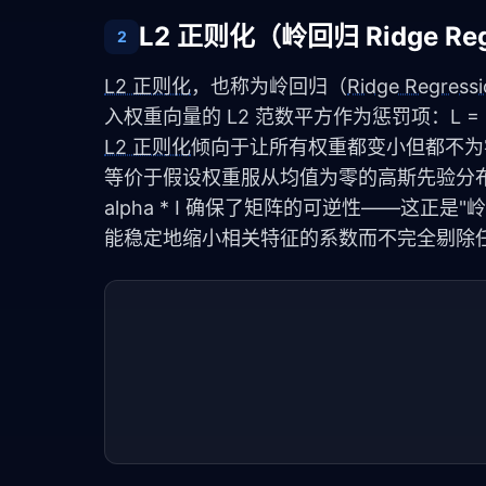
L2 正则化（岭回归 Ridge Reg
2
L2 正则化
，也称为岭回归（
Ridge Regress
入权重向量的 L2 范数平方作为惩罚项：L = MS
L2 正则化
倾向于让所有权重都变小但都不为
等价于假设权重服从均值为零的高斯先验分布。岭回归的解析
alpha * I 确保了矩阵的可逆性——这
能稳定地缩小相关特征的系数而不完全剔除