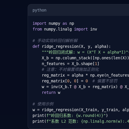
    print(
f"alpha={alpha:.1f}, train={tra
python
import
 numpy 
as
from
 numpy.linalg 
import
 inv

# 手动实现岭回归解析解
def
 ridge_regression(X, y, alpha):

"""岭回归闭式解: w = (X^T X + alpha*I)^{
    X_b = np.column_stack([np.ones(len(X)
    n_features = X_b.shape[
1
]

# 注意：不对偏置项施加正则化
    reg_matrix = alpha * np.eye(n_features
    reg_matrix[
0
, 
0
] = 
0
# 偏置不惩罚
    w = inv(X_b.T 
@
 X_b + reg_matrix) 
@
 X
return
 w

# 使用示例
w = ridge_regression(X_train, y_train, al
print(
f"岭回归系数: {w.round(4)}"
)

print(
f"系数 L2 范数: {np.linalg.norm(w):.4