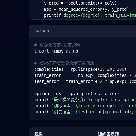
    y_pred = model.predict(X_poly)

    mse = mean_squared_error(y, y_pred)

    print(
f"degree={degree}, train_MSE={m
python
# 可视化偏差-方差权衡
import
 numpy 
as
 np

# 模拟不同模型复杂度下的误差
complexities = np.linspace(
1
, 
20
, 
100
)

train_error = 
1
 - np.exp(-complexities / 
test_error = train_error + 
2
 * np.exp(-(c
optimal_idx = np.argmin(test_error)

print(
f"最优模型复杂度: {complexities[optima
print(
f"训练误差: {train_error[optimal_idx]
print(
f"测试误差: {test_error[optimal_idx]:
现象
训练集表现