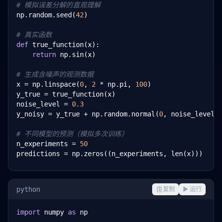
# 模拟误差分解的直观理解
np.random.seed(
42
)

# 真实函数
def
 true_function(x):

return
 np.sin(x)

# 生成含噪声的观测数据
x = np.linspace(
0
, 
2
 * np.pi, 
100
)

y_true = true_function(x)

noise_level = 
0.3
y_noisy = y_true + np.random.normal(
0
, noise_level, 
# 不同模型的预测（模拟多次训练）
n_experiments = 
50
predictions = np.zeros((n_experiments, len(x)))

for
 i 
in
 range(n_experiments):

# 每次用不同噪声数据训练一个多项式模型
python
复制
▶ 运行
    sample_idx = np.random.choice(len(x), 
30
, repla
    coeffs = np.polyfit(x[sample_idx], y_noisy[samp
import
 numpy 
as
 np

    predictions[i] = np.polyval(coeffs, x)
