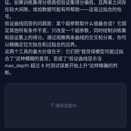
征。如果训练集得分很高但验证集得分偏低，且两者之间存
在较大间隙，增加数据可能有所帮助——这是
过拟合
的信
号。
验证曲线回答的问题是：某个超参数取什么值最合适？它固
定其他所有条件不变，只改变一个超参数，同时绘制训练集
和验证集上的得分。通过观察两条曲线的交叉和分离，你可
以精确定位欠拟合和
过拟合
的边界。
这两个工具的最大价值在于：它们把"我觉得模型可能
过拟
合
了"这种模糊的直觉，变成了"验证曲线显示当 
max_depth 超过 8 时测试误差开始上升"这样精确的判
断。
图表加载中…