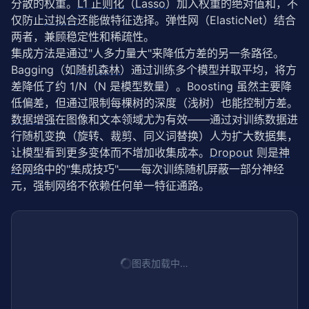
分散的权重。
L1 正则化
（
Lasso
）加入权重的绝对值和，不
仅防止
过拟合
还能做特征选择。弹性网（ElasticNet）结合
两者，兼顾稳定性和稀疏性。
集成方法是通过"人多力量大"来降低方差的另一条路径。
Bagging（如
随机森林
）通过训练多个模型并取平均，将方
差降低了约 1/N（N 是模型数量）。Boosting 虽然主要降
低偏差，但通过限制每棵树的深度（浅树）也能控制方差。
数据增强
在图像和文本领域尤为有效——通过对训练数据进
行随机变换（旋转、裁剪、同义词替换）人为扩大数据集，
让模型看到更多变体而不增加收集成本。
Dropout
 则是
神
经网络
中的"集成技巧"——每次训练随机屏蔽一部分神经
元，强制网络不依赖任何单一特征通路。
图表加载中…