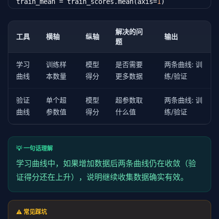
train_mean = train_scores.mean(axis=
1
)

val_mean = val_scores.mean(axis=
1
)

print(
"=== 验证曲线：max_depth ==="
)

解决的问
工具
横轴
纵轴
输出
print(
f"{'max_depth':<12} {'训练得分':<12} {'验证得分'
题
print(
"-"
 * 
50
)

学习
训练样
模型
是否需要
两条曲线: 训
best_depth = param_range[np.argmax(val_mean)]

曲线
本数量
得分
更多数据
练/验证
for
 i, depth 
in
 enumerate(param_range):

    gap = train_mean[i] - val_mean[i]

验证
单个超
模型
超参数取
两条曲线: 训
    status = 
"过拟合"
if
 gap > 
0.05
else
"正常"
曲线
参数值
得分
什么值
练/验证
    label = str(depth) 
if
 depth 
is
not
None
else
"N
    marker = 
" <-- 最优"
if
 depth == best_depth 
else
    print(
f"{label:<12} {train_mean[i]:<12.4f} {val
💡 一句话理解
print(
f"\n最优 max_depth: {best_depth}"
)

学习曲线中，如果增加数据后两条曲线仍在收敛（验
print(
f"最高验证得分: {val_mean.max():.4f}"
)
证得分还在上升），说明继续收集数据确实有效。
⚠️ 常见踩坑