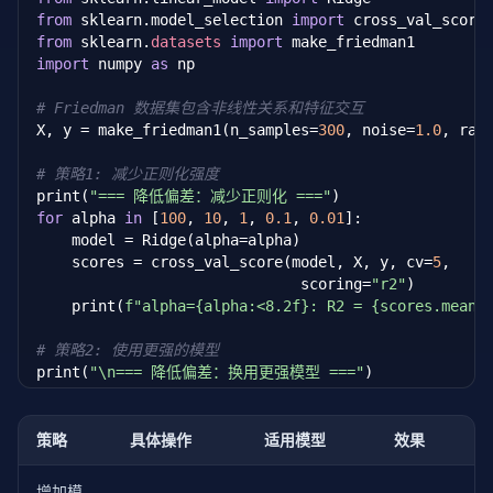
    print(
f"{degree:<12} {mse:<20.2f}"
)
from
 sklearn.model_selection 
import
from
 sklearn.
datasets
import
import
 numpy 
as
 np

# Friedman 数据集包含非线性关系和特征交互
X, y = make_friedman1(n_samples=
300
, noise=
1.0
, ran
# 策略1: 减少正则化强度
print(
"=== 降低偏差：减少正则化 ==="
for
 alpha 
in
 [
100
, 
10
, 
1
, 
0.1
, 
0.01
]:

    model = Ridge(alpha=alpha)

    scores = cross_val_score(model, X, y, cv=
5
,

                              scoring=
"r2"
)

    print(
f"alpha={alpha:<8.2f}: R2 = {scores.mean(
# 策略2: 使用更强的模型
print(
"\n=== 降低偏差：换用更强模型 ==="
)

models = {

"Ridge 回归"
: Ridge(alpha=
0.1
),

"梯度提升 (50棵树)"
: GradientBoostingRegressor(

策略
具体操作
适用模型
效果
        n_estimators=
50
, max_depth=
3
, random_state=
"梯度提升 (200棵树)"
: GradientBoostingRegressor(

增加模