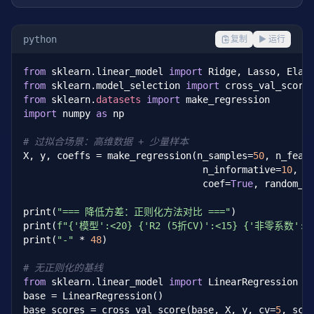
python
复制
▶ 运行
from
 sklearn.linear_model 
import
from
 sklearn.model_selection 
import
from
 sklearn.
datasets
import
import
 numpy 
as
 np

# 过拟合场景：高维数据 + 少量样本
X, y, coeffs = make_regression(n_samples=
50
, n_feat
                                n_informative=
10
, n
                                coef=
True
, random_s
print(
"=== 降低方差：正则化方法对比 ==="
)

print(
f"{'模型':<20} {'R2 (5折CV)':<15} {'非零系数':<
print(
"-"
 * 
48
)

# 无正则化的基线
from
 sklearn.linear_model 
import
 LinearRegression

base = LinearRegression()

base_scores = cross_val_score(base, X, y, cv=
5
, sco