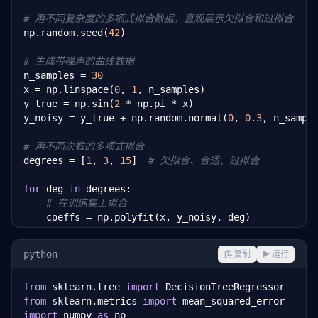
# 用不同复杂度的多项式拟合数据，直观展示欠拟合和过拟合
np.random.seed(
42
)

# 生成带噪声的曲线数据
n_samples = 
30
x = np.linspace(
0
, 
1
, n_samples)

y_true = np.sin(
2
 * np.pi * x)

y_noisy = y_true + np.random.normal(
0
, 
0.3
, n_sample
# 用不同次数的多项式拟合
degrees = [
1
, 
3
, 
15
]  
# 欠拟合、合适、过拟合
for
 deg 
in
 degrees:

# 在训练集上拟合
    coeffs = np.polyfit(x, y_noisy, deg)

    y_pred = np.polyval(coeffs, x)

python
复制
▶ 运行
# 训练误差
    train_mse = np.mean((y_noisy - y_pred) ** 
2
)

from
 sklearn.tree 
import
from
 sklearn.metrics 
import
# 在更多测试点上评估
import
 numpy 
as
 np

    x_test = np.linspace(
0
, 
1
, 
200
)
