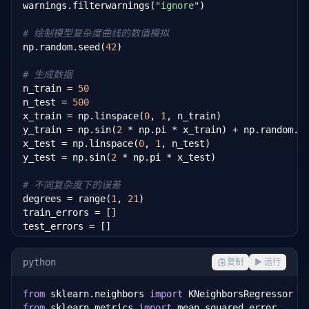
warnings.filterwarnings(
"ignore"
)

# 绘制模型复杂度曲线的数值模拟
np.random.seed(
42
)

# 生成数据
n_train = 
50
n_test = 
500
x_train = np.linspace(
0
, 
1
, n_train)

y_train = np.sin(
2
 * np.pi * x_train) + np.random.n
x_test = np.linspace(
0
, 
1
, n_test)

y_test = np.sin(
2
 * np.pi * x_test)

# 不同复杂度下的误差
degrees = range(
1
, 
21
)

train_errors = []

test_errors = []

for
 deg 
in
 degrees:

python
复制
▶ 运行
    coeffs = np.polyfit(x_train, y_train, deg)

    train_pred = np.polyval(coeffs, x_train)

from
 sklearn.neighbors 
import
    test_pred = np.polyval(coeffs, x_test)

from
 sklearn.metrics 
import