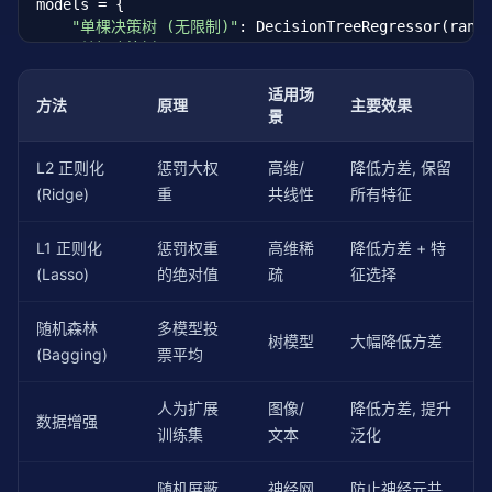
models = {

"单棵决策树 (无限制)"
: DecisionTreeRegressor(rand
"单棵决策树 (max_depth=5)"
: DecisionTreeRegressor(
        max_depth=
5
, random_state=
42
),

"随机森林 (100棵)"
: RandomForestRegressor(

适用场
方法
原理
主要效果
        n_estimators=
100
, random_state=
42
),

景
"Bagging (100棵)"
: BaggingRegressor(

        n_estimators=
100
, random_state=
42
),

L2 正则化
惩罚大权
高维/
降低方差, 保留
"梯度提升 (100棵)"
: GradientBoostingRegressor(

(Ridge)
重
共线性
所有特征
        n_estimators=
100
, max_depth=
4
, random_state
}

L1 正则化
惩罚权重
高维稀
降低方差 + 特
for
 name, model 
in
 models.items():

(Lasso)
的绝对值
疏
征选择
    scores = cross_val_score(model, X, y, cv=
5
, sco
    print(
f"{name:<23} {scores.mean():<15.4f} {scor
随机森林
多模型投
树模型
大幅降低方差
(Bagging)
票平均
人为扩展
图像/
降低方差, 提升
数据增强
训练集
文本
泛化
随机屏蔽
神经网
防止神经元共