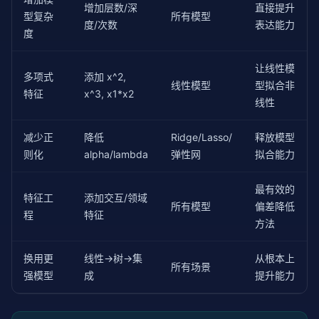
        n_estimators=
增加层数/深
200
, max_depth=
5
, random_state
直接提升
型复杂
所有模型
}

度/次数
表达能力
度
for
 name, model 
in
 models.items():

    scores = cross_val_score(model, X, y, cv=
5
, sco
让线性模
多项式
添加 x^2,
    print(
f"{name:<25}: R2 = {scores.mean():.4f} (+
线性模型
型拟合非
特征
x^3, x1*x2
线性
减少正
降低
Ridge/Lasso/
释放模型
则化
alpha/lambda
弹性网
拟合能力
最有效的
特征工
添加交互/领域
所有模型
偏差降低
程
特征
方法
换用更
线性→树→集
从根本上
所有场景
强模型
成
提升能力