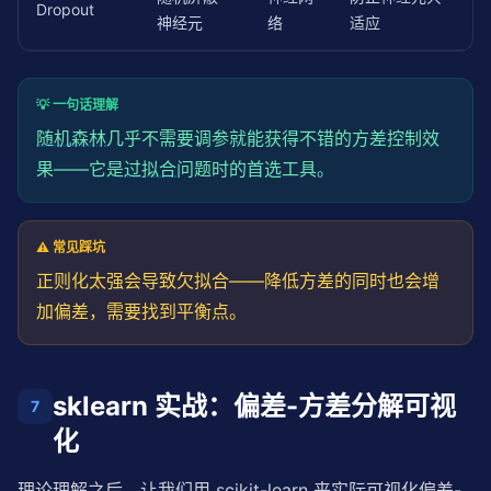
Dropout
神经元
络
适应
💡 一句话理解
随机森林
几乎不需要调参就能获得不错的方差控制效
果——它是
过拟合
问题时的首选工具。
⚠️ 常见踩坑
正则化太强会导致欠拟合——降低方差的同时也会增
加偏差，需要找到平衡点。
sklearn 实战：偏差-方差分解可视
7
化
理论理解之后，让我们用 scikit-learn 来实际可视化偏差-