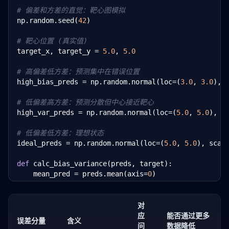
# 偏差和方差的直觉：靶心图模拟
# 误差分解
np.random.seed(
42
)

avg_pred = predictions.mean(axis=
0
)

bias = np.mean((avg_pred - y_true)  
2
)

# 靶心位置 (真实值)
variance = np.mean(np.var(predictions, axis=
0
))

target_x, target_y = 
5.0
, 
5.0
noise = noise_level  
2
total_error = bias + variance + noise

# 高偏差低方差：预测集中在错误位置
high_bias_preds = np.random.normal(loc=(
3.0
, 
3.0
), 
print(
f"偏差 (Bias):       {bias:.4f}"
)

print(
f"方差 (Variance):   {variance:.4f}"
)

# 低偏差高方差：预测分散但中心接近靶心
print(
f"噪声 (Noise):      {noise:.4f}"
)

high_var_preds = np.random.normal(loc=(
5.0
, 
5.0
), s
print(
f"总误差 (分解):     {total_error:.4f}"
)

print(
f"总误差 (直接计算): {np.mean((y_noisy - avg_pre
# 低偏差低方差：理想状态
ideal_preds = np.random.normal(loc=(
5.0
, 
5.0
), scal
def
 calc_bias_variance(preds, target):

    mean_pred = preds.mean(axis=
0
)

    bias_sq = np.sum((mean_pred - target)  
2
)

    variance = np.mean(np.sum((preds - mean_pred) *
return
 bias_sq, variance

对
应
能否通过更多
误差分量
含义
for
 name, preds 
in
 [(
"高偏差低方差"
, high_bias_preds),
问
数据降低