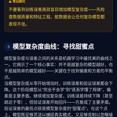
⚠️ 常见踩坑
不要看到训练误差高就盲目增加模型复杂度——先检
查数据质量和
特征工程
，脏数据会让任何复杂模型都
表现不佳。
模型复杂度曲线：寻找甜蜜点
3
模型复杂度与误差之间的关系是机器学习中最优美的曲线之
一。它揭示了一个核心事实：并不是越复杂的模型越好，也
不是越简单的模型越好——关键在于找到偏差和方差的平衡
点。
当模型复杂度从零开始增加时，训练误差和验证误差都会下
降。这个阶段模型从"完全不会学"到"逐渐学懂了规律"，偏
差是主要矛盾。继续增加复杂度，训练误差持续下降（甚至
趋近于零），但验证误差开始回升——方差成了主要矛盾。
验证误差的最低点就是模型复杂度的"甜蜜点"。在这个点
上，模型既足够灵活以捕捉真实模式，又足够克制以忽略噪