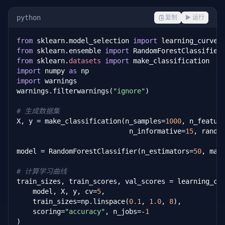
python
复制
▶ 运行
from
 sklearn.model_selection 
import
from
 sklearn.ensemble 
import
from
 sklearn.
datasets
import
import
 numpy 
as
import
 warnings

warnings.filterwarnings(
"ignore"
)

# 生成数据集
X, y = make_classification(n_samples=
1000
, n_featur
                            n_informative=
15
, rando
model = RandomForestClassifier(n_estimators=
50
, max
# 计算学习曲线
train_sizes, train_scores, val_scores = learning_cur
    model, X, y, cv=
5
,

    train_sizes=np.linspace(
0.1
, 
1.0
, 
8
),

    scoring=
"accuracy"
, n_jobs=-
1
)
