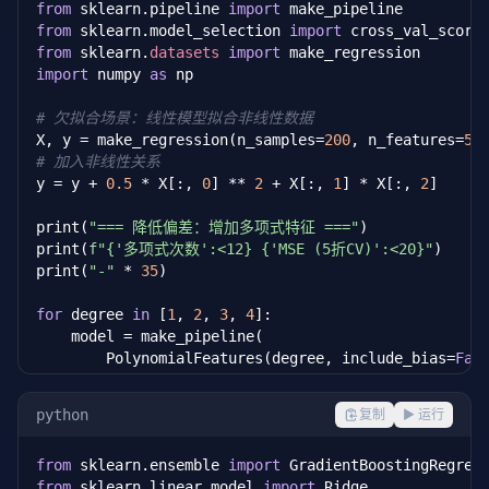
from
 sklearn.pipeline 
import
from
 sklearn.model_selection 
import
from
 sklearn.
datasets
import
import
 numpy 
as
 np

# 欠拟合场景：线性模型拟合非线性数据
X, y = make_regression(n_samples=
200
, n_features=
5
,
# 加入非线性关系
y = y + 
0.5
 * X[:, 
0
] ** 
2
 + X[:, 
1
] * X[:, 
2
]

print(
"=== 降低偏差：增加多项式特征 ==="
)

print(
f"{'多项式次数':<12} {'MSE (5折CV)':<20}"
)

print(
"-"
 * 
35
)

for
 degree 
in
 [
1
, 
2
, 
3
, 
4
]:

    model = make_pipeline(

        PolynomialFeatures(degree, include_bias=
Fal
        Ridge(alpha=
1.0
)

    )

python
复制
▶ 运行
    scores = cross_val_score(model, X, y, cv=
5
,

                              scoring=
"neg_mean_squ
from
 sklearn.ensemble 
import
    mse = -scores.mean()

from
 sklearn.linear_model 
import