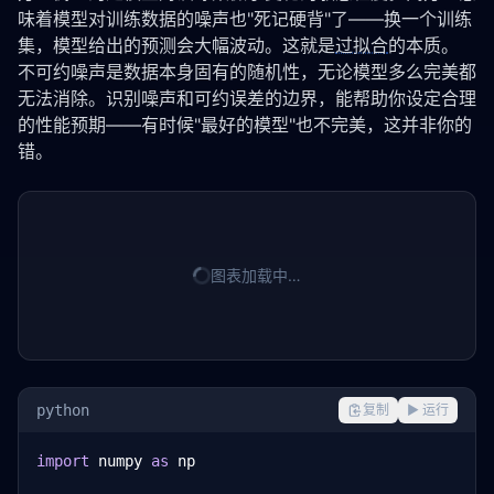
味着模型对训练数据的噪声也"死记硬背"了——换一个训练
集，模型给出的预测会大幅波动。这就是
过拟合
的本质。
不可约噪声是数据本身固有的随机性，无论模型多么完美都
无法消除。识别噪声和可约误差的边界，能帮助你设定合理
的性能预期——有时候"最好的模型"也不完美，这并非你的
错。
图表加载中…
python
复制
▶ 运行
import
 numpy 
as
 np
