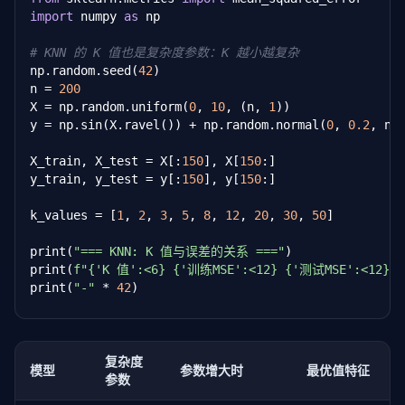
    train_errors.append(np.mean((y_train - train_pr
import
 numpy 
as
 np

    test_errors.append(np.mean((np.sin(
2
 * np.pi * 
# KNN 的 K 值也是复杂度参数：K 越小越复杂
# 找到最优复杂度
np.random.seed(
42
)

best_deg = degrees[np.argmin(test_errors)]

n = 
200
X = np.random.uniform(
0
, 
10
, (n, 
1
))

print(
"=== 模型复杂度 vs 误差 ==="
)

y = np.sin(X.ravel()) + np.random.normal(
0
, 
0.2
, n)

print(
f"{'次数':<6} {'训练误差':<12} {'测试误差':<12}"
print(
"-"
 * 
35
X_train, X_test = X[:
150
], X[
150
:]

for
 deg 
in
 degrees:

y_train, y_test = y[:
150
], y[
150
:]

    idx = deg - 
1
    marker = 
" <-- 最优"
if
 deg == best_deg 
else
""
k_values = [
1
, 
2
, 
3
, 
5
, 
8
, 
12
, 
20
, 
30
, 
50
]

    print(
f"{deg:<6} {train_errors[idx]:<12.6f} {te
print(
"=== KNN: K 值与误差的关系 ==="
)

print(
f"\n最优多项式次数: {best_deg}"
)

print(
f"{'K 值':<6} {'训练MSE':<12} {'测试MSE':<12} 
print(
f"最低测试误差: {min(test_errors):.6f}"
)
print(
"-"
 * 
42
)

for
 k 
in
 k_values:

    model = KNeighborsRegressor(n_neighbors=k)

    model.fit(X_train, y_train)

复杂度
模型
参数增大时
最优值特征
参数
    train_mse = mean_squared_error(y_train, model.pr