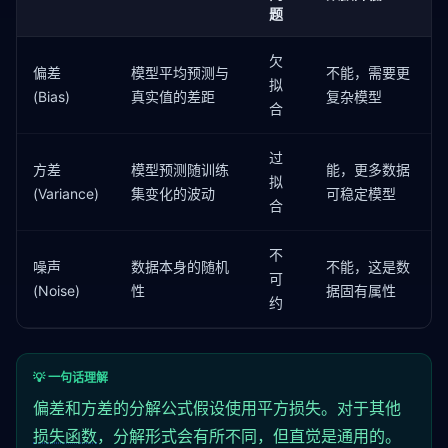
                     (
"低偏差高方差"
, high_var_preds),
题
                     (
"低偏差低方差"
, ideal_preds)]:

    b, v = calc_bias_variance(preds, np.array([targe
欠
    print(
偏差
f"{name}: 偏差={b:.2f}, 方差={v:.2f}"
模型平均预测与
不能，需要更
)
拟
(Bias)
真实值的差距
复杂模型
合
过
方差
模型预测随训练
能，更多数据
拟
(Variance)
集变化的波动
可稳定模型
合
不
噪声
数据本身的随机
不能，这是数
可
(Noise)
性
据固有属性
约
💡 一句话理解
偏差和方差的分解公式假设使用平方损失。对于其他
损失函数
，分解形式会有所不同，但直觉是通用的。