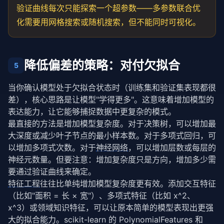
验证曲线每次只能探索一个超参数——多参数联合优
化需要用网格搜索或随机搜索，但不能同时可视化。
降低偏差的策略：对付欠拟合
5
当你确认模型处于欠拟合状态时（训练集和验证集表现都很
差），核心思路是让模型"学得更多"。这意味着增加模型的
表达能力，让它能够捕捉数据中更复杂的模式。
最直接的方法是增加模型复杂度。对于决策树，可以增加最
大深度或减少叶子节点的最小样本数。对于多项式回归，可
以增加多项式次数。对于
神经网络
，可以增加层数或每层的
神经元数量。但要注意：增加复杂度只是方向，增加多少需
要通过验证曲线来确定。
特征工程
往往比单纯增加模型复杂度更有效。添加交互特征
（比如"面积 = 长 × 宽"）、多项式特征（比如 x^2、
x^3）或领域知识特征，可以让原本简单的模型表现出更强
大的拟合能力。scikit-learn 的 PolynomialFeatures 和 