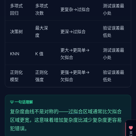
    test_mse = mean_squared_error(y_test, model.pred
多项式
多项式
测试误差最
更复杂→过拟合
回归
次数
小处
if
 k <= 
2
:

        status = 
"过拟合"
elif
 k <= 
8
:

最大深
验证误差最
决策树
更深→过拟合
        status = 
"拟合良好"
度
低处
else
:

        status = 
"欠拟合"
更大→更简单→
测试误差最
KNN
K 值
欠拟合
小处
    print(
f"{k:<6} {train_mse:<12.4f} {test_mse:<12
正则化
正则化
更强→更简单→
验证误差最
模型
强度
欠拟合
低处
💡 一句话理解
复杂度曲线不是对称的——
过拟合
区域通常比欠拟合
区域更宽，这意味着增加复杂度比减少复杂度更容易
犯错误。