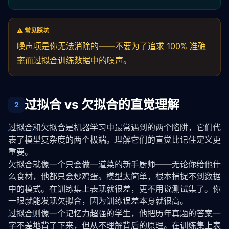
⚠️ 常见踩坑
噪声项是你无法消除的——不要为了追求 100%
准确
率
而
过拟合
训练数据中的噪声。
过拟合 vs 欠拟合的直觉理解
2
过拟合
和欠拟合是机器学习中最常遇到的两个陷阱，它们代
表了模型复杂度的两个极端。理解它们的直觉比记住定义更
重要。
欠拟合就像一个只会做一道菜的新手厨师——无论你给他什
么食材，他都只会炒鸡蛋。模型太简单，根本捕捉不到数据
中的模式。在训练集上表现就很差，更不用说测试集了。你
一眼就能发现欠拟合，因为训练误差本身就很高。
过拟合
则像一个记忆力超强的学生，他把历年真题的答案一
字不差地背了下来，但从不理解背后的原理。在训练集上表