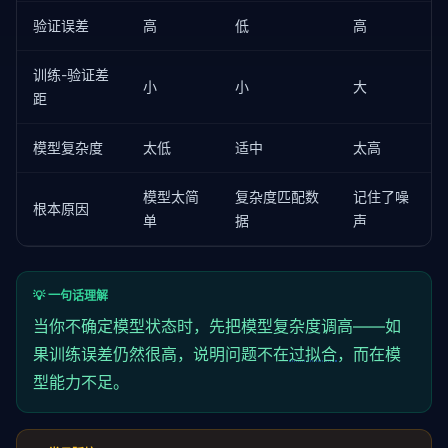
    train_mse = mean_squared_error(y_train, train_pr
验证误差
高
低
高
    test_mse = mean_squared_error(y_test, test_pred)
    gap = test_mse - train_mse

训练-验证差
小
小
大
if
 depth <= 
2
:

距
        status = 
"欠拟合"
elif
 depth <= 
5
:

模型复杂度
太低
适中
太高
        status = 
"拟合良好"
else
:

        status = 
"过拟合"
模型太简
复杂度匹配数
记住了噪
根本原因
单
据
声
    print(
f"{depth:<6} {train_mse:<12.4f} {test_mse
💡 一句话理解
当你不确定模型状态时，先把模型复杂度调高——如
果训练误差仍然很高，说明问题不在
过拟合
，而在模
型能力不足。