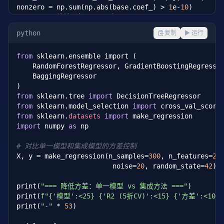
nonzero = np.sum(np.abs(base.coef_) > 
1
e-
10
)

print(
f"{'线性回归 (无正则)':<18} {base_scores.mean():<
python
复制
▶ 运行
# 不同正则化方法
models = {

from
 sklearn.ensemble import (

"Ridge (alpha=1)"
: Ridge(alpha=
1.0
),

    RandomForestRegressor, GradientBoostingRegressor
"Ridge (alpha=10)"
: Ridge(alpha=
10.0
),

    BaggingRegressor

"Lasso (alpha=0.1)"
: Lasso(alpha=
0.1
, max_iter=
"ElasticNet"
: ElasticNet(alpha=
0.1
, l1_ratio=
0.
from
 sklearn.tree 
import
}

from
 sklearn.model_selection 
import
from
 sklearn.
datasets
import
for
 name, model 
in
 models.items():

import
 numpy 
as
 np

    scores = cross_val_score(model, X, y, cv=
5
, sco
    model.fit(X, y)

# 对比单一模型和集成模型的方差控制
    nonzero = np.sum(np.abs(model.coef_) > 
1
e-
10
)

X, y = make_regression(n_samples=
300
, n_features=
20
,
    print(
f"{name:<18} {scores.mean():<15.4f} {nonz
                        noise=
20
, random_state=
42
)

print(
"=== 降低方差：单一模型 vs 集成方法 ==="
)

print(
f"{'模型':<25} {'R2 (5折CV)':<15} {'方差':<10}"
print(
"-"
 * 
53
)
