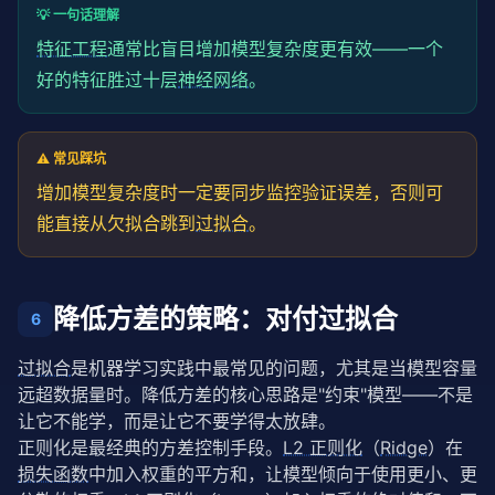
💡 一句话理解
特征工程
通常比盲目增加模型复杂度更有效——一个
好的特征胜过十层
神经网络
。
⚠️ 常见踩坑
增加模型复杂度时一定要同步监控验证误差，否则可
能直接从欠拟合跳到
过拟合
。
降低方差的策略：对付过拟合
6
过拟合
是机器学习实践中最常见的问题，尤其是当模型容量
远超数据量时。降低方差的核心思路是"约束"模型——不是
让它不能学，而是让它不要学得太放肆。
正则化是最经典的方差控制手段。
L2 正则化
（
Ridge
）在
损失函数
中加入权重的平方和，让模型倾向于使用更小、更