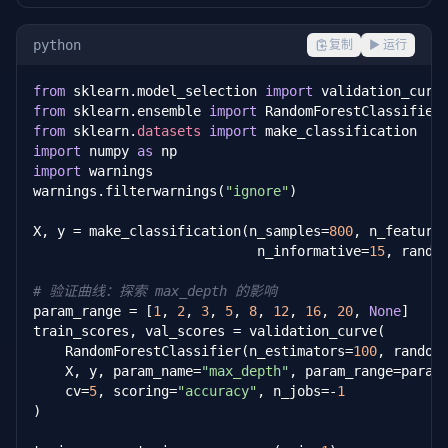
train_mean = train_scores.mean(axis=
1
)

python
复制
▶ 运行
val_mean = val_scores.mean(axis=
1
)

from
 sklearn.model_selection 
import
print(
"=== 学习曲线数据 ==="
)

from
 sklearn.ensemble 
import
print(
f"{'样本数':<10} {'训练得分':<12} {'验证得分':<12
from
 sklearn.
datasets
import
print(
"-"
 * 
48
)

import
 numpy 
as
import
 warnings

for
 i 
in
 range(len(train_sizes)):

warnings.filterwarnings(
"ignore"
)

    gap = train_mean[i] - val_mean[i]

    print(
f"{int(train_sizes[i]):<10} {train_mean[i
X, y = make_classification(n_samples=
800
, n_feature
                            n_informative=
15
, rando
# 自动诊断
final_gap = train_mean[-
1
] - val_mean[-
1
# 验证曲线：探索 max_depth 的影响
if
 train_mean[-
1
] < 
0.75
:

param_range = [
1
, 
2
, 
3
, 
5
, 
8
, 
12
, 
16
, 
20
, 
None
]

    print(
"\n诊断: 欠拟合 - 考虑增加模型复杂度或特征工程
train_scores, val_scores = validation_curve(

elif
 final_gap > 
0.05
:

    RandomForestClassifier(n_estimators=
100
, random
    print(
"\n诊断: 过拟合 - 考虑正则化或增加训练数据"
    X, y, param_name=
"max_depth"
, param_range=param_
else
:

    cv=
5
, scoring=
"accuracy"
, n_jobs=-
1
    print(
"\n诊断: 拟合良好"
)
)
