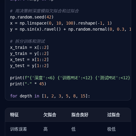
    y_test_true = np.sin(
2
 * np.pi * x_test)

# 用决策树深度模拟欠拟合和过拟合
    y_test_pred = np.polyval(coeffs, x_test)

np.random.seed(
42
)

    test_mse = np.mean((y_test_true - y_test_pred) 
x = np.linspace(
0
, 
10
, 
100
).reshape(-
1
, 
1
)

y = np.sin(x).ravel() + np.random.normal(
0
, 
0.3
, 
10
    label = {
1
: 
"欠拟合"
, 
3
: 
"拟合良好"
, 
15
: 
"过拟合"
}
    print(
f"{'='*40}"
)

# 拆分训练和测试
    print(
f"多项式次数={deg} ({label})"
)

x_train = x[::
2
]

    print(
f"训练集 MSE: {train_mse:.4f}"
)

y_train = y[::
2
]

    print(
f"测试集 MSE: {test_mse:.4f}"
)

x_test = x[
1
::
2
]

    print(
f"差距: {test_mse - train_mse:.4f}"
)
y_test = y[
1
::
2
]

print(
f"{'深度':<6} {'训练MSE':<12} {'测试MSE':<12} 
print(
"-"
 * 
45
)

for
 depth 
in
 [
1
, 
2
, 
3
, 
5
, 
8
, 
15
]:

    model = DecisionTreeRegressor(max_depth=depth, 
    model.fit(x_train, y_train)

特征
欠拟合
拟合良好
过拟合
    train_pred = model.predict(x_train)

    test_pred = model.predict(x_test)

训练误差
高
低
极低