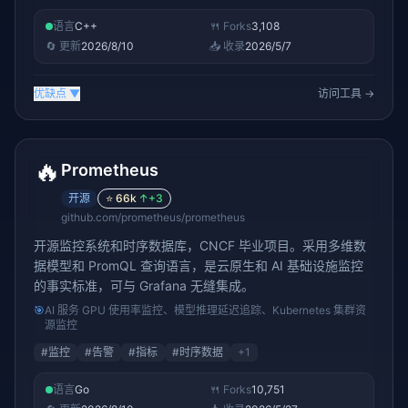
语言
C++
🍴 Forks
3,108
🔄 更新
2026/8/10
📥 收录
2026/5/7
优缺点
▼
访问工具 →
🔥
Prometheus
开源
⭐
66k
↑
+3
github.com/prometheus/prometheus
开源监控系统和时序数据库，CNCF 毕业项目。采用多维数
据模型和 PromQL 查询语言，是云原生和 AI 基础设施监控
的事实标准，可与 Grafana 无缝集成。
🎯
AI 服务 GPU 使用率监控、模型推理延迟追踪、Kubernetes 集群资
源监控
#
监控
#
告警
#
指标
#
时序数据
+
1
语言
Go
🍴 Forks
10,751