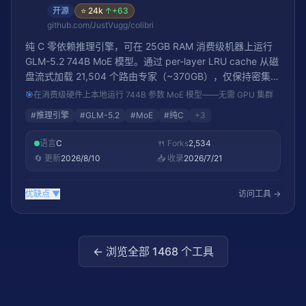
开源
⭐
24k
↑
+63
github.com/JustVugg/colibri
纯 C 零依赖推理引擎，可在 25GB RAM 消费级机器上运行
GLM-5.2 744B MoE 模型。通过 per-layer LRU cache 从磁
盘流式加载 21,504 个路由专家（~370GB），仅保持密集部
分（~9.9GB int4）在内存中。Apple M5 Max 128GB 可达
🎯
在消费级硬件上本地运行 744B 参数 MoE 模型——无需 GPU 集群
~1 tok/s。Apache 2.0 许可。
#
推理引擎
#
GLM-5.2
#
MoE
#
纯C
+
3
语言
C
🍴 Forks
2,534
🔄 更新
2026/8/10
📥 收录
2026/7/21
优缺点
▼
访问工具 →
← 浏览全部
1468
个工具