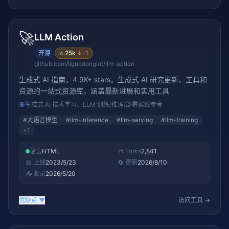
🚀
LLM Action
开源
⭐
25k
↓
-1
github.com/liguodongiot/llm-action
生成式 AI 指南，4.9K+ stars。生成式 AI 研究更新、工具和
资源的一站式资源库，涵盖最新进展和实用工具
🎯
生成式 AI 技术学习、LLM 训练/推理/部署实践参考
#
大语言模型
#
llm-inference
#
llm-serving
#
llm-training
+
1
语言
HTML
🍴 Forks
2,841
📅 上线
2023/5/23
🔄 更新
2026/8/10
📥 收录
2026/5/20
优缺点
▼
访问工具 →