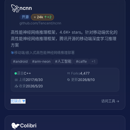
🚀
ncnn
开源
⭐
24k
↑
+2
github.com/Tencent/ncnn
高性能神经网络推理框架，4.6K+ stars。针对移动端优化的
高性能神经网络推理框架，腾讯开源的移动端深度学习推理
方案
🎯
移动端/嵌入式高性能神经网络推理部署
#
android
#
arm-neon
#
人工智能
#
caffe
+
1
语言
C++
🍴 Forks
4,477
📅 上线
2017/6/30
🔄 更新
2026/8/10
📥 收录
2026/5/20
优缺点
▼
访问工具 →
🐦
Colibri