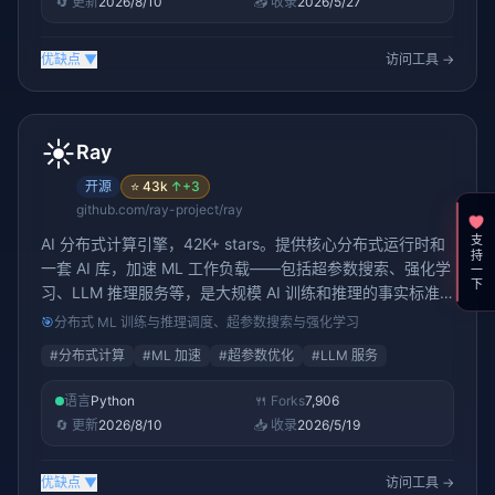
🔄 更新
2026/8/10
📥 收录
2026/5/27
优缺点
▼
访问工具 →
☀️
Ray
开源
⭐
43k
↑
+3
github.com/ray-project/ray
支持一下
AI 分布式计算引擎，42K+ stars。提供核心分布式运行时和
一套 AI 库，加速 ML 工作负载——包括超参数搜索、强化学
习、LLM 推理服务等，是大规模 AI 训练和推理的事实标准
基础设施
🎯
分布式 ML 训练与推理调度、超参数搜索与强化学习
#
分布式计算
#
ML 加速
#
超参数优化
#
LLM 服务
语言
Python
🍴 Forks
7,906
🔄 更新
2026/8/10
📥 收录
2026/5/19
优缺点
▼
访问工具 →