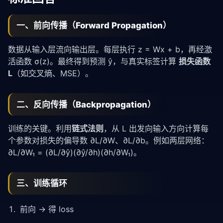
一、前向传播（Forward Propagation）
数据从输入层流向输出层。每层执行 z = Wx + b，再经
激
活函数
σ(z)。最终得到预测 ŷ，与真实标签计算
损失函数
L
（如
交叉熵
、
MSE
）。
二、反向传播（Backpropagation）
训练的关键。利用
链式法则
，从 L 出发向输入方向计算每
个参数对损失的偏导数 ∂L/∂W、∂L/∂b。例如两层网络：
∂L/∂W₁ = (∂L/∂ŷ)(∂ŷ/∂h)(∂h/∂W₁)。
三、训练循环
前向 → 得 loss