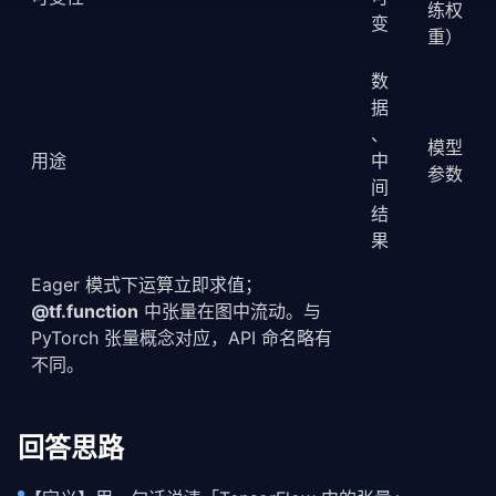
练权
变
重）
数
据
、
模型
用途
中
参数
间
结
果
Eager 模式下运算立即求值；
@tf.function
中张量在图中流动。与
PyTorch
张量概念对应，API 命名略有
不同。
回答思路