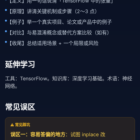
【定义】用一句话说清「TensorFlow 中的张量」
【原理】讲清关键机制或步骤（2～3 点）
【例子】举一个真实项目、论文或产品中的例子
【对比】与易混淆概念或替代方案比较（如有）
【收尾】总结适用场景 + 一个局限或风险
延伸学习
工具：
TensorFlow
。知识库：
深度学习基础
。术语：
神经
网络
。
常见误区
⚠️ 常见踩坑
误区一：容易答偏的地方
：试图 inplace 改