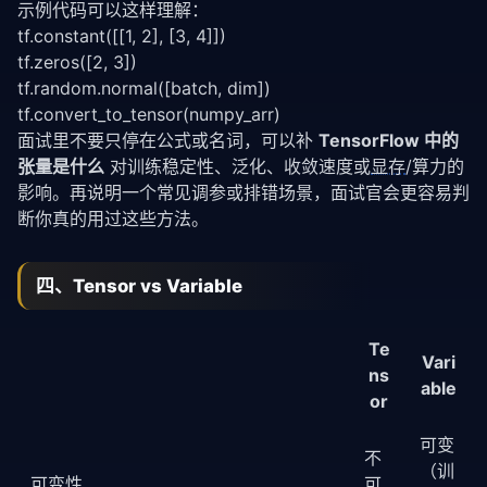
示例代码可以这样理解：
tf.constant([[1, 2], [3, 4]])
tf.zeros([2, 3])
tf.random.normal([batch, dim])
tf.convert_to_tensor(numpy_arr)
面试里不要只停在公式或名词，可以补
TensorFlow 中的
张量是什么
对训练稳定性、泛化、收敛速度或
显存
/算力的
影响。再说明一个常见调参或排错场景，面试官会更容易判
断你真的用过这些方法。
四、Tensor vs Variable
Te
Vari
ns
able
or
可变
不
（训
可变性
可