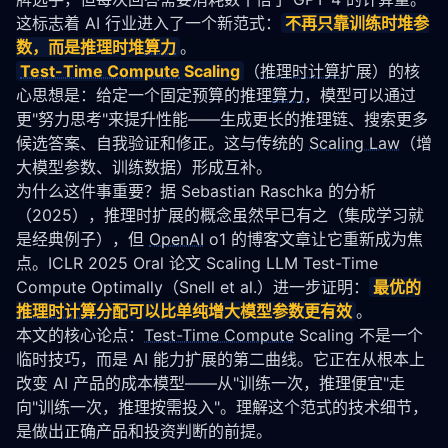
这标志着 AI 行业进入了一个新范式：
不再只靠训练时堆参
数，而是推理时堆
算力
。
Test-Time Compute
 Scaling
（
推理时计算
扩展）的核
心思想是：给定一个固定预算的推理
算力
，模型可以通过
更"努力思考"来提升性能——生成更长的推理链、搜索更多
候选答案、自我验证和修正。这与传统的 
Scaling Law
（增
大模型参数、训练数据）形成互补。
为什么这件事重要？据 
Sebastian Raschka 的分析
（2025），推理时扩展的概念虽然早已有之（集成学习就
是经典例子），但 
OpenAI
 o1 的博客文章让它重新成为焦
点。ICLR 2025 Oral 论文 
Scaling LLM Test-Time 
Compute Optimally
（Snell et al.）进一步证明：
最优的
推理时计算
分配可以比单纯增大模型参数更有效
。
本文的核心论点：
Test-Time Compute
 Scaling 不是一个
临时技巧，而是 AI 能力扩展的第二曲线。它正在从根本上
改变 AI 产品的成本模型——从"训练一次，推理便宜"走
向"训练一次，推理按需投入"。理解这个范式的技术细节，
是做出正确产品和投资判断的前提。