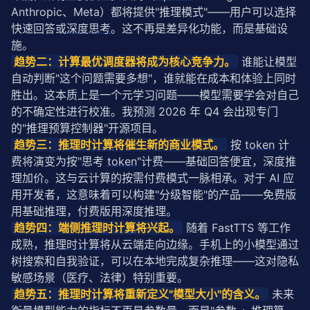
Anthropic、Meta）都将提供"推理模式"——用户可以选择
快速回答或
深度思考
。这不再是差异化功能，而是基础设
施。
趋势二：计算最优调度器将成为核心竞争力。
 谁能让模型
自动判断"这个问题需要多想"，谁就能在成本和体验上同时
胜出。这本质上是一个元学习问题——模型需要学会对自己
的不确定性进行校准。我预测 2026 年 Q4 会出现专门
的"推理预算控制器"开源项目。
趋势三：
推理时计算
将催生新的商业模式。
 按 
token
 计
费将演变为按"思考 
token
"计费——基础回答便宜，深度推
理加价。这与云计算的按需付费模式一脉相承。对于 AI 应
用开发者，这意味着可以构建"分级智能"的产品——免费版
用基础推理，付费版用深度推理。
趋势四：端侧
推理时计算
将兴起。
 随着 FastTTS 等工作
成熟，
推理时计算
将从云端走向边缘。手机上的小模型通过
树搜索和自我验证，可以在本地完成复杂推理——这对隐私
敏感场景（医疗、法律）特别重要。
趋势五：
推理时计算
将重新定义"模型大小"的含义。
 未来