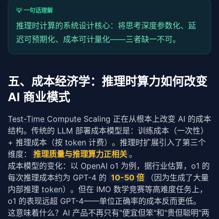
💡 一句话理解
推理时计算
的系统设计核心：将思考深度参数化、
延
迟
可预期化、成本可计
量化
——三者缺一不可。
五、成本经济学：推理时算力如何改变
AI 商业模式
Test-Time Compute
 Scaling 正在从根本上改变 AI 的成本
结构。传统的 
LLM
 部署成本模型是：训练成本（一次性）
+ 推理成本（按 
token
 计费）。推理时扩展引入了第三个
维度：
推理质量与推理
算力
正相关
。
成本模型的变化：以 
OpenAI
 o1 为例，据行业估算，o1 的
每次推理成本约为 GPT-4 的 
10-50 倍
（因为生成了大量
内部推理 
token
）。但在 IMO 数学竞赛等高难度任务上，
o1 的表现远超 GPT-4——单位正确率的成本反而更低。
这意味着什么？AI 产品不再只有"便宜但笨"和"贵但聪明"两