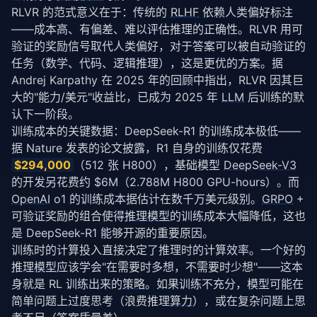
RLVR 的范式意义在于：传统的 
RLHF
 依赖人类偏好标注
——成本高、有偏差、难以评估推理的正确性。RLVR 用可
验证的奖励信号取代人类偏好，对于答案可以被自动验证的
任务（数学、代码、逻辑推理），这是更优的方案。据 
Andrej Karpathy 在 2025 年的回顾中指出，RLVR 因其巨
大的"能力/美元"收益比，已成为 2025 年 
LLM
 后训练的默
认下一阶段。
训练成本的关键数据：DeepSeek-R1 的训练成本极低——
据 Nature 发表的论文披露，R1 自身的训练仅花费 
$294,000
（512 张 H800），基础模型 
DeepSeek-V3
的开发另花费约 $6M（2.788M H800 GPU-hours）。而 
OpenAI
 o1 的训练成本据估计在数千万美元级别。
GRPO
 + 
可验证奖励的组合使得
推理模型
的训练成本大幅降低，这也
是 DeepSeek-R1 能够开源的重要原因。
训练时的计算投入直接决定了推理时的计算效率。一个好的
推理模型
应该学会"在需要时多想，不需要时少想"——这本
身就是 RL 训练出来的
策略
。如果训练不充分，模型可能在
简单问题上过度思考（浪费推理
算力
），或在复杂问题上思