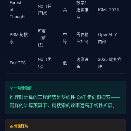
Forest-
数学/
Nx（并
of-
高
逻辑推
ICML 2025
行树）
Thought
理
可变
PRM 树搜
中
需要精
OpenAI o1
（剪
索
等
细控制
内部
枝）
Nx（优
边缘设
2025 端侧推
FastTTS
低
化）
备
理
💡 一句话理解
推理时计算
的工程趋势是从线性
CoT
走向树搜索——
同样的计算预算下，树搜索的效率远高于线性扩展。
⚠️ 常见踩坑