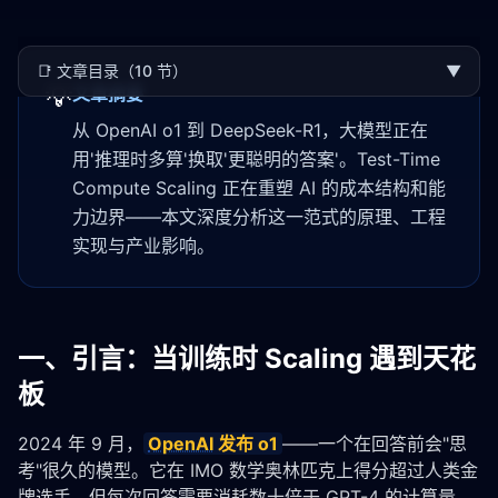
📑
文章目录（10 节）
▼
💡
文章摘要
从 OpenAI o1 到 DeepSeek-R1，大模型正在
用'推理时多算'换取'更聪明的答案'。Test-Time
Compute Scaling 正在重塑 AI 的成本结构和能
力边界——本文深度分析这一范式的原理、工程
实现与产业影响。
一、引言：当训练时 Scaling 遇到天花
板
2024 年 9 月，
OpenAI
 发布 o1
——一个在回答前会"思
考"很久的模型。它在 IMO 数学奥林匹克上得分超过人类金
牌选手，但每次回答需要消耗数十倍于 GPT-4 的计算量。