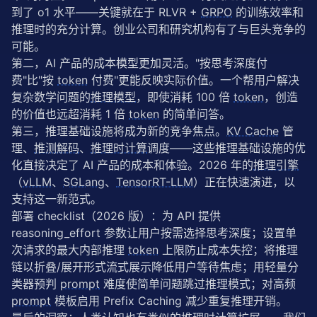
到了 o1 水平——关键就在于 RLVR + 
GRPO
 的训练效率和
推理时的充分计算。创业公司和研究机构有了与巨头竞争的
可能。
第二，AI 产品的成本模型更加灵活。"按思考深度付
费"比"按 
token
 付费"更能反映实际价值。一个帮用户解决
复杂数学问题的
推理模型
，即使消耗 100 倍 
token
，创造
的价值也远超消耗 1 倍 
token
 的简单问答。
第三，推理基础设施将成为新的竞争焦点。
KV Cache
 管
理、
推测解码
、
推理时计算
调度——这些推理基础设施的优
化直接决定了 AI 产品的成本和体验。2026 年的
推理引擎
（
vLLM
、
SGLang
、
TensorRT-LLM
）正在快速演进，以
支持这一新范式。
部署 checklist（2026 版）：为 API 提供 
reasoning_effort 参数让用户按需选择思考深度；设置单
次请求的最大内部推理 
token
 上限防止成本失控；将推理
链以折叠/展开形式流式展示降低用户等待焦虑；用轻量分
类器预判 
prompt
 难度使简单问题跳过推理模式；对高频 
prompt
 模板启用 Prefix Caching 减少重复推理开销。