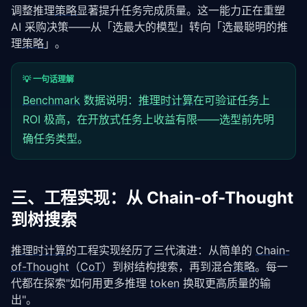
调整推理
策略
显著提升任务完成质量。这一能力正在重塑 
AI 采购决策——从「选最大的模型」转向「选最聪明的推
理
策略
」。
💡 一句话理解
Benchmark
数据说明：
推理时计算
在可验证任务上
ROI 极高，在开放式任务上收益有限——选型前先明
确任务类型。
三、工程实现：从 Chain-of-Thought
到树搜索
推理时计算
的工程实现经历了三代演进：从简单的 
Chain-
of-Thought
（
CoT
）到树结构搜索，再到混合
策略
。每一
代都在探索"如何用更多推理 
token
 换取更高质量的输
出"。