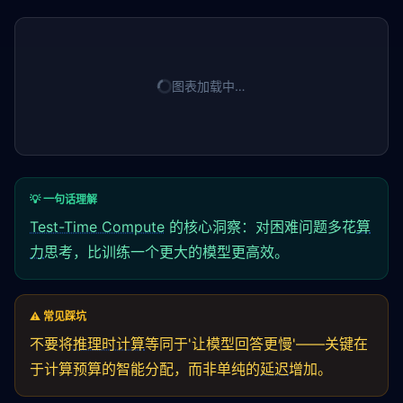
图表加载中…
💡 一句话理解
Test-Time Compute
的核心洞察：对困难问题多花
算
力
思考，比训练一个更大的模型更高效。
⚠️ 常见踩坑
不要将
推理时计算
等同于'让模型回答更慢'——关键在
于计算预算的智能分配，而非单纯的
延迟
增加。