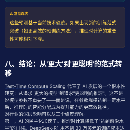
⚠️ 常见踩坑
这些预测基于当前技术
轨迹
。如果出现新的训练范式
突破（如更高效的
预训练
方法），
推理时计算
的重要
性可能相对下降。
八、结论：从'更大'到'更聪明'的范式转
移
Test-Time Compute
 Scaling 代表了 AI 发展的一个根本性
转变：从追求"更大的模型"到追求"更聪明的推理"。这不是
说模型参数不重要了——而是说，在参数规模达到一定水平
后，推理时的智能分配成为提升能力的更高效途径。
对行业的深层影响可以从三个维度理解。
第一，AI 的民主化加速了。
推理时计算
降低了"达到前沿水
平"的门槛。DeepSeek-R1 用不到 30 万美元的训练成本达