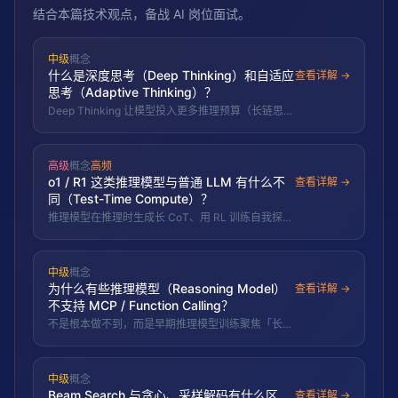
结合本篇技术观点，备战 AI 岗位面试。
中级
概念
什么是深度思考（Deep Thinking）和自适应
查看详解 →
思考（Adaptive Thinking）？
Deep Thinking 让模型投入更多推理预算（长链思
维、自我反思、多路探索）攻克难题，准但慢且贵；
Adaptive Thinking 按问题难度动态决定想多深，平
衡质量与成本/延迟。
高级
概念
高频
o1 / R1 这类推理模型与普通 LLM 有什么不
查看详解 →
同（Test-Time Compute）？
推理模型在推理时生成长 CoT、用 RL 训练自我探索
与验证，拿 test-time compute 换正确率，擅长数学
与代码。
中级
概念
为什么有些推理模型（Reasoning Model）
查看详解 →
不支持 MCP / Function Calling？
不是根本做不到，而是早期推理模型训练聚焦「长链
思维再作答」、未做工具调用对齐，叠加格式冲突与
产品定位取舍；新一代已逐步补齐。
中级
概念
Beam Search 与贪心、采样解码有什么区
查看详解 →