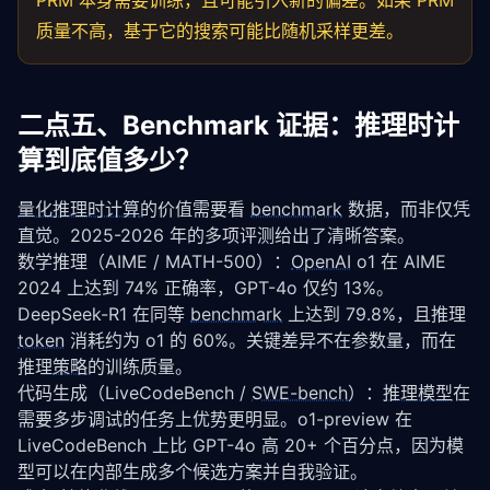
PRM 本身需要训练，且可能引入新的偏差。如果 PRM
质量不高，基于它的搜索可能比随机采样更差。
二点五、Benchmark 证据：推理时计
算到底值多少？
量化
推理时计算
的价值需要看 
benchmark
 数据，而非仅凭
直觉。2025-2026 年的多项评测给出了清晰答案。
数学推理（AIME / MATH-500）：
OpenAI
 o1 在 AIME 
2024 上达到 74% 正确率，GPT-4o 仅约 13%。
DeepSeek-R1 在同等 
benchmark
 上达到 79.8%，且推理 
token
 消耗约为 o1 的 60%。关键差异不在参数量，而在
推理
策略
的训练质量。
代码生成（LiveCodeBench / 
SWE-bench
）：
推理模型
在
需要多步调试的任务上优势更明显。o1-preview 在 
LiveCodeBench 上比 GPT-4o 高 20+ 个百分点，因为模
型可以在内部生成多个候选方案并自我验证。