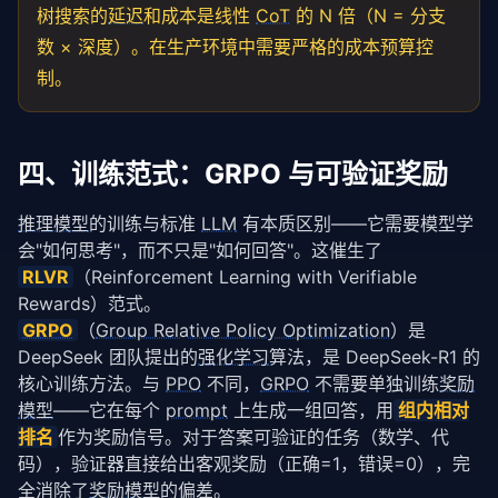
树搜索的
延迟
和成本是线性
CoT
的 N 倍（N = 分支
数 × 深度）。在生产环境中需要严格的成本预算控
制。
四、训练范式：GRPO 与可验证奖励
推理模型
的训练与标准 
LLM
 有本质区别——它需要模型学
会"如何思考"，而不只是"如何回答"。这催生了 
RLVR
（Reinforcement Learning with Verifiable 
Rewards）范式。
GRPO
（
Group Relative Policy Optimization
）是 
DeepSeek 团队提出的
强化学习
算法，是 DeepSeek-R1 的
核心训练方法。与 
PPO
 不同，
GRPO
 不需要单独训练
奖励
模型
——它在每个 
prompt
 上生成一组回答，用
组内相对
排名
作为奖励信号。对于答案可验证的任务（数学、代
码），验证器直接给出客观奖励（正确=1，错误=0），完
全消除了
奖励模型
的偏差。