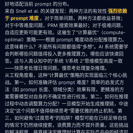
好地适配当前 
prompt
 的分布。
来自 Snell et al. 的关键发现：两种方法的有效性
强烈依赖
于 
prompt
 难度
。对于简单问题，两种方法都收益甚微；
对于中等难度问题，PRM 搜索效果最好；对于极难问题，
自适应更新可能更有效。这催生了"计算最优"（compute-
optimal）
策略
——根据 
prompt
 难度动态分配推理
算力
。
这意味着什么？不是所有问题都值得"多想"。AI 系统需要学
会判断哪些问题值得投入更多推理
算力
，哪些应该快速回
答。这与人类认知中的"系统 1/系统 2"思维模型高度一致
——快思考处理日常问题，慢思考处理复杂推理。
从工程角度看，这种"计算最优"
策略
的实现面临三个核心挑
战。第一，如何准确评估 
prompt
 难度？简单的启发式方
法（如 
prompt
 长度、领域分类）效果有限，更精准的方
案需要模型对自身的不确定性进行校准。第二，如何在推理
过程中动态调整
算力
分配？一旦模型开始生成推理链，中途
决定"这个问题不值得继续思考"需要优雅的终止机制。第
三，如何避免"过度思考"的陷阱？模型可能在已经足够自信
的情况下仍然继续搜索，浪费
算力
而不提升质量。这些挑战
的解决程度，将直接决定
推理时计算
在实际产品中的经济可