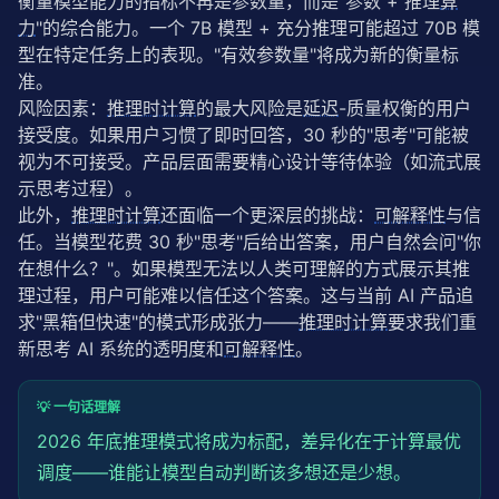
衡量模型能力的指标不再是参数量，而是"参数 + 推理
算
力
"的综合能力。一个 7B 模型 + 充分推理可能超过 70B 模
型在特定任务上的表现。"有效参数量"将成为新的衡量标
准。
风险因素：
推理时计算
的最大风险是
延迟
-质量权衡的用户
接受度。如果用户习惯了即时回答，30 秒的"思考"可能被
视为不可接受。产品层面需要精心设计等待体验（如流式展
示思考过程）。
此外，
推理时计算
还面临一个更深层的挑战：
可解释性
与信
任。当模型花费 30 秒"思考"后给出答案，用户自然会问"你
在想什么？"。如果模型无法以人类可理解的方式展示其推
理过程，用户可能难以信任这个答案。这与当前 AI 产品追
求"黑箱但快速"的模式形成张力——
推理时计算
要求我们重
新思考 AI 系统的透明度和
可解释性
。
💡 一句话理解
2026 年底推理模式将成为标配，差异化在于计算最优
调度——谁能让模型自动判断该多想还是少想。