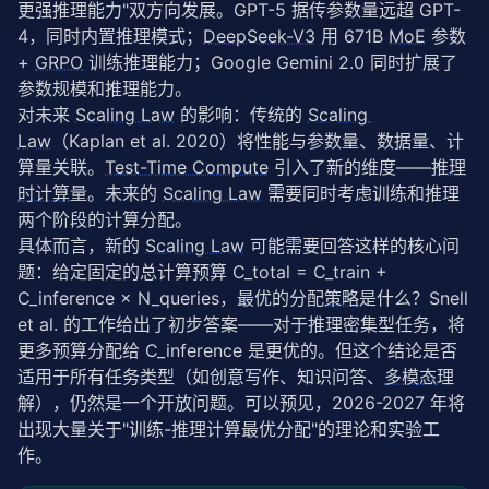
更强推理能力"双方向发展。GPT-5 据传参数量远超 GPT-
4，同时内置推理模式；
DeepSeek-V3
 用 671B 
MoE
 参数 
+ 
GRPO
 训练推理能力；Google Gemini 2.0 同时扩展了
参数规模和推理能力。
对未来 
Scaling Law
 的影响：传统的 
Scaling 
Law
（Kaplan et al. 2020）将性能与参数量、数据量、计
算量关联。
Test-Time Compute
 引入了新的维度——
推理
时计算
量。未来的 
Scaling Law
 需要同时考虑训练和推理
两个阶段的计算分配。
具体而言，新的 
Scaling Law
 可能需要回答这样的核心问
题：给定固定的总计算预算 C_total = C_train + 
C_inference × N_queries，最优的分配
策略
是什么？Snell 
et al. 的工作给出了初步答案——对于推理密集型任务，将
更多预算分配给 C_inference 是更优的。但这个结论是否
适用于所有任务类型（如创意写作、知识问答、
多模态
理
解），仍然是一个开放问题。可以预见，2026-2027 年将
出现大量关于"训练-推理计算最优分配"的理论和实验工
作。