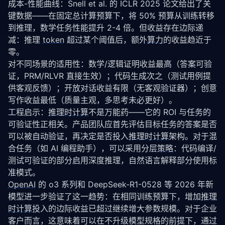
成本-性能曲线：Snell et al. 的 ICLR 2025 论文给出了关
键数据——在固定总计算预算下，将 50% 预算从训练转移
到推理，数学任务性能提升 2-4 倍。但收益存在边际递
减：推理 
token
 超过某个阈值后，额外
算力
的收益趋近于
零。
对不同场景的适用性：数学/逻辑证明收益最高（答案可验
证，PRM/RLVR 直接生效）；代码生成次之（测试用例提
供客观反馈）；开放对话收益有限（无客观验证器）；创意
写作收益最低（质量主观，多思考未必更好）。
工程启示：
推理时计算
不是万能药——它的 ROI 与任务的
可验证性正相关。产品团队应首先评估目标任务的答案是否
可以被自动验证，再决定是否投入
推理时计算
架构。对于混
合任务（如 AI 编程助手），可以采用分层
策略
：代码编译/
测试可验证的部分启用深度推理，自然语言解释部分使用标
准模式。
OpenAI
 的 o3 系列和 DeepSeek-R1-0528 等 2026 年新
模型进一步验证了这一趋势：在相同训练预算下，增加
推理
时计算
投入的边际收益已超过继续增大参数规模。对于企业
客户而言，这意味着可以在不升级模型规格的前提下，通过