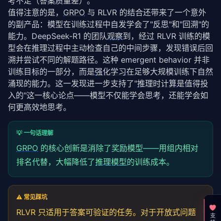
考不足（答案质量差）。
值得注意的是，
GRPO
 与 RLVR 的结合还带来了一个意外
的副产品：模型在训练过程中自发学会了"
反思
"和"回溯"的
能力。DeepSeek-R1 的团队
观察
到，经过 RLVR 训练的模
型会在推理过程中主动检查自己的中间步骤，发现错误后回
溯并尝试不同的解题路径。这种 emergent behavior 并非
训练目标的一部分，而是
强化学习
在足够大规模训练下自然
涌现的能力。这一发现进一步支持了"
推理时计算
是值得投
入的"这一核心论点——模型不仅能学会思考，还能学会如
何更高效地思考。
💡 一句话理解
GRPO
的核心创新是消除了
奖励模型
——用组内相对
排名代替，大幅降低了
推理模型
的训练成本。
⚠️ 常见踩坑
RLVR 只适用于答案可验证的任务。对于开放式问题