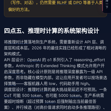
支持一下
（写作、对话），仍然需要
RLHF
或
DPO
等基于人类
偏好的方法。
四点五、推理时计算的系统架构设计
将
推理时计算
落地到生产系统，需要重新设计 API 层、调
度层和成本层。2026 年的最佳实践已经形成了相对清晰的
架构模式。
API 层设计：
OpenAI
 的 o1 系列引入了 reasoning_effort 
参数，Anthropic 的 Extended Thinking 模式允许用户开
启
深度思考
。核心设计原则是将推理深度暴露为一级 API 
参数，而非隐藏在模型内部。这让应用开发者可以按场景选
择
策略
——客服机器人用 low，代码助手用 high。
调度层设计：
推理时计算
的最大挑战是
延迟
不可预测。一条 
CoT
 可能 500 
token
，也可能 5000 
token
。生产系统需
要超时熔断（超过预算 
token
 后强制输出当前最佳答
案）、并行候选（对高价值请求同时启动多条推理路径）、