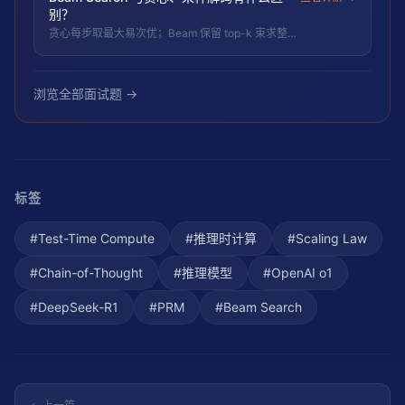
别？
贪心每步取最大易次优；Beam 保留 top-k 束求整体
高概率更优但保守；采样（temperature/top-k/top-
p）更多样有创造性。
浏览全部面试题 →
标签
#
Test-Time Compute
#
推理时计算
#
Scaling Law
#
Chain-of-Thought
#
推理模型
#
OpenAI o1
#
DeepSeek-R1
#
PRM
#
Beam Search