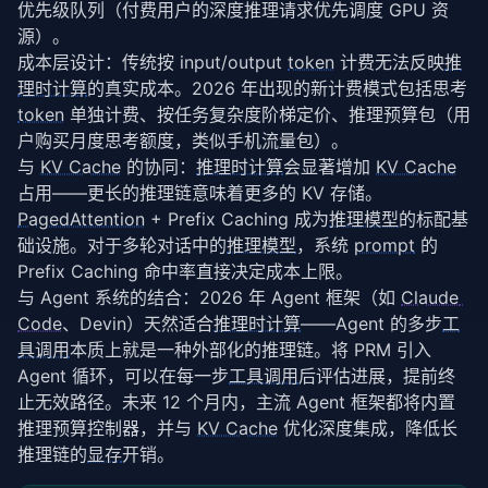
优先级队列（付费用户的深度推理请求优先调度 GPU 资
源）。
成本层设计：传统按 input/output 
token
 计费无法反映
推
理时计算
的真实成本。2026 年出现的新计费模式包括思考 
token
 单独计费、按任务复杂度阶梯定价、推理预算包（用
户购买月度思考额度，类似手机流量包）。
与 
KV Cache
 的协同：
推理时计算
会显著增加 
KV Cache
占用——更长的推理链意味着更多的 KV 存储。
PagedAttention
 + Prefix Caching 成为
推理模型
的标配基
础设施。对于多轮对话中的
推理模型
，系统 
prompt
 的 
Prefix Caching 命中率直接决定成本上限。
与 Agent 系统的结合：2026 年 Agent 框架（如 
Claude 
Code
、Devin）天然适合
推理时计算
——Agent 的多步
工
具调用
本质上就是一种外部化的推理链。将 PRM 引入 
Agent 循环，可以在每一步
工具调用
后评估进展，提前终
止无效路径。未来 12 个月内，主流 Agent 框架都将内置
推理预算控制器，并与 
KV Cache
 优化深度集成，降低长
推理链的
显存
开销。