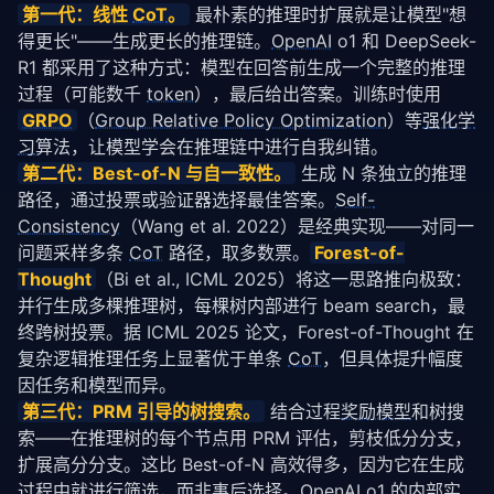
第一代：线性 
CoT
。
 最朴素的推理时扩展就是让模型"想
得更长"——生成更长的推理链。
OpenAI
 o1 和 DeepSeek-
R1 都采用了这种方式：模型在回答前生成一个完整的推理
过程（可能数千 
token
），最后给出答案。训练时使用 
GRPO
（
Group Relative Policy Optimization
）等
强化学
习
算法，让模型学会在推理链中进行自我纠错。
第二代：Best-of-N 与自一致性。
 生成 N 条独立的推理
路径，通过投票或验证器选择最佳答案。
Self-
Consistency
（Wang et al. 2022）是经典实现——对同一
问题采样多条 
CoT
 路径，取多数票。
Forest-of-
Thought
（Bi et al., ICML 2025）将这一思路推向极致：
并行生成多棵推理树，每棵树内部进行 beam search，最
终跨树投票。据 
ICML 2025 论文
，Forest-of-Thought 在
复杂逻辑推理任务上显著优于单条 
CoT
，但具体提升幅度
因任务和模型而异。
第三代：PRM 引导的树搜索。
 结合过程
奖励模型
和树搜
索——在推理树的每个节点用 PRM 评估，剪枝低分分支，
扩展高分分支。这比 Best-of-N 高效得多，因为它在生成
过程中就进行筛选，而非事后选择。
OpenAI
 o1 的内部实