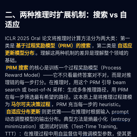
二、两种推理时扩展机制：搜索 vs 自
适应
ICLR 2025 Oral 论文将
推理时计算
方法分为两大类：第一
类是
基于过程
奖励模型
（PRM）的搜索
，第二类是
自适应
更新模型分布
。理解这两种机制的差异是理解整个领域的
基础。
PRM 搜索
的核心是训练一个过程
奖励模型
（Process 
Reward Model）——它不只看最终答案对不对，而是对推
理链的每一步打分。在推理时，用这个 PRM 引导 beam 
search 或 best-of-N 采样：生成多条推理路径，用 PRM 
在每一步筛选最有希望的路径。这本质上是将推理过程建模
为
马尔可夫决策过程
，PRM 充当每一步的 heuristic。
自适应分布更新
则更优雅——在推理时根据输入 
prompt
动态调整模型的输出分布。典型方法是熵最小化（
entropy
minimization）或测试时训练（Test-Time Training, 
TTT）：在推理过程中用
自监督
信号
微调
模型参数，使其更