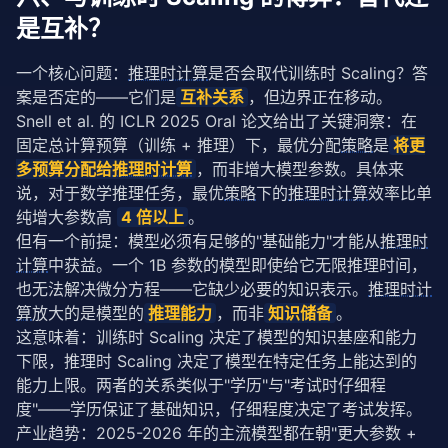
是互补？
一个核心问题：
推理时计算
是否会取代训练时 Scaling？答
案是否定的——它们是
互补关系
，但边界正在移动。
Snell et al. 的 ICLR 2025 Oral 论文给出了关键洞察：在
固定总计算预算（训练 + 推理）下，最优分配
策略
是
将更
多预算分配给
推理时计算
，而非增大模型参数。具体来
说，对于数学推理任务，最优
策略
下的
推理时计算
效率比单
纯增大参数高 
4 倍以上
。
但有一个前提：模型必须有足够的"基础能力"才能从
推理时
计算
中获益。一个 1B 参数的模型即使给它无限推理时间，
也无法解决微分方程——它缺少必要的知识表示。
推理时计
算
放大的是模型的
推理能力
，而非
知识储备
。
这意味着：训练时 Scaling 决定了模型的知识基座和能力
下限，推理时 Scaling 决定了模型在特定任务上能达到的
能力上限。两者的关系类似于"学历"与"考试时仔细程
度"——学历保证了基础知识，仔细程度决定了考试发挥。
产业趋势：2025-2026 年的主流模型都在朝"更大参数 + 