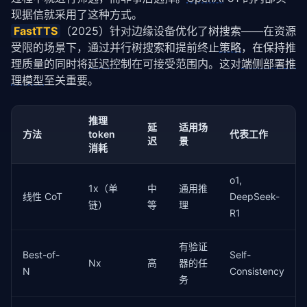
现据信就采用了这种方式。
FastTTS
（2025）针对边缘设备优化了树搜索——在资源
受限的场景下，通过并行树搜索和提前终止
策略
，在保持推
理质量的同时将
延迟
控制在可接受范围内。这对
端侧部署
推
理模型
至关重要。
推理
延
适用场
方法
token
代表工作
迟
景
消耗
o1,
1x（单
中
通用推
线性 CoT
DeepSeek-
链）
等
理
R1
有验证
Best-of-
Self-
Nx
高
器的任
N
Consistency
务