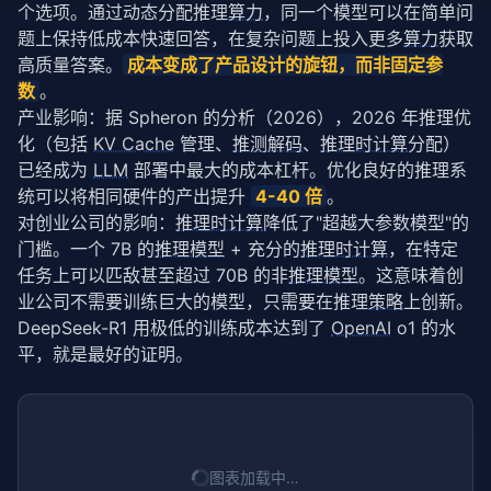
个选项。通过动态分配推理
算力
，同一个模型可以在简单问
题上保持低成本快速回答，在复杂问题上投入更多
算力
获取
高质量答案。
成本变成了产品设计的旋钮，而非固定参
数
。
产业影响：据 
Spheron 的分析
（2026），2026 年推理优
化（包括 
KV Cache
 管理、
推测解码
、
推理时计算
分配）
已经成为 
LLM
 部署中最大的成本杠杆。优化良好的推理系
统可以将相同硬件的产出提升 
4-40 倍
。
对创业公司的影响：
推理时计算
降低了"超越大参数模型"的
门槛。一个 7B 的
推理模型
 + 充分的
推理时计算
，在特定
任务上可以匹敌甚至超过 70B 的非
推理模型
。这意味着创
业公司不需要训练巨大的模型，只需要在推理
策略
上创新。
DeepSeek-R1 用极低的训练成本达到了 
OpenAI
 o1 的水
平，就是最好的证明。
图表加载中…