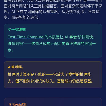
最后的洞察：人类认知也有类似的
推理时计算
扩展——我们
面对简单问题时凭直觉快速回答，面对复杂问题时停下来深
思。AI 正在学习同样的认知
策略
。从更快到更深，不是退
步，而是智能的进化。
💡 一句话理解
Test-Time Compute
的本质是让 AI 学会'该快则快，
该慢则慢'——这是从模式匹配走向真正推理的关键一
步。
⚠️ 常见踩坑
推理时计算
不是万能的——它放大了模型的推理能
力，但不能弥补知识的缺失。基础能力仍然是根基。
🎯
相关面试题