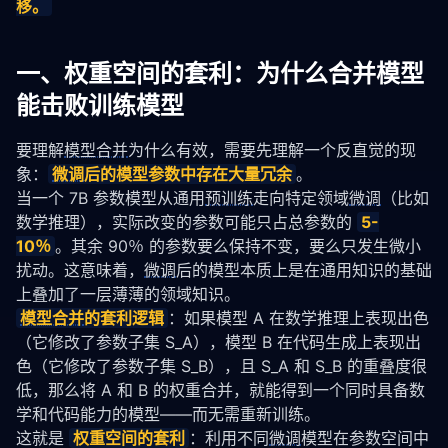
移。
一、权重空间的套利：为什么合并模型
能击败训练模型
要理解
模型合并
为什么有效，需要先理解一个反直觉的现
象：
微调
后的模型参数中存在大量冗余
。
当一个 7B 参数模型从通用
预训练
走向特定领域
微调
（比如
数学推理），实际改变的参数可能只占总参数的 
5-
10％
。其余 90％ 的参数要么保持不变，要么只发生微小
扰动。这意味着，
微调
后的模型本质上是在通用知识的基础
上叠加了一层薄薄的领域知识。
模型合并
的套利逻辑
：如果模型 A 在数学推理上表现出色
（它修改了参数子集 S_A），模型 B 在代码生成上表现出
色（它修改了参数子集 S_B），且 S_A 和 S_B 的重叠度很
低，那么将 A 和 B 的权重合并，就能得到一个同时具备数
学和代码能力的模型——而无需重新训练。
这就是 
权重空间的套利
：利用不同
微调
模型在参数空间中