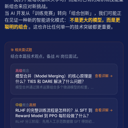
新组合来应对新挑战。
当 AI 开发从「训练竞赛」转向「组合创新」，我们可能正
在见证一种新的智能进化模式：
不是更大的模型，而是更
聪明的组合
。这也许比任何单一的技术突破都更重要。
🎯
相关面试题
结合本篇技术观点，备战 AI 岗位面试。
高级
概念
模型合并（Model Merging）的核心原理是
查看详解 →
什么？TIES 和 DARE 解决了什么问题？
模型合并通过算术运算组合多个微调模型的权重，无
需额外训练即可获得多任务能力。TIES 解决参数冗
余和符号冲突，DARE 用随机丢弃+重缩放进一步稀
疏化任务向量。
中级
概念
高频
RLHF 的完整训练流程是怎样的？从 SFT 到
查看详解 →
Reward Model 到 PPO 每阶段做了什么？
RLHF 分三阶段：先用人工示范数据做 SFT 得到初
始策略，再用人工排序数据训练奖励模型给回答打