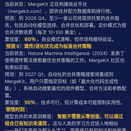
当前状态：MergeKit 正在构建商业平台
（mergekit.com），提供合并配方数据库和排行榜。
预测：到 2026 Q4，至少一家公司将提供托管的合并服
务，包括自动化模型选择、合并优化和部署。定价模式为按
合并次数收费（每次 10-100 美金）。
置信度：
60％
。商业模式清晰，但市场规模待验证。
预测 5：遗传/进化优化成为标准合并
策略
当前状态：Nature Machine Intelligence（2024）发表了
使用遗传算法搜索最优合并
策略
的工作。MergeKit 社区也
有类似实验。
预测：到 2027 Q1，自动化的合并
策略
搜索将集成到 
MergeKit，用户只需指定目标（如「最大化代码生成性
能」），系统自动搜索最优的组件模型、合并方法和参数配
置。
置信度：
55％
。技术可行，但计算成本可能限制实用性。
顿悟时刻
：
模型合并
的本质洞察是：
智能不需要从零创造，可以通过
组合已有知识来涌现
。这与人类的学习方式惊人地相似
——我们不是每次都从头学习，而是将已有的知识和技能重