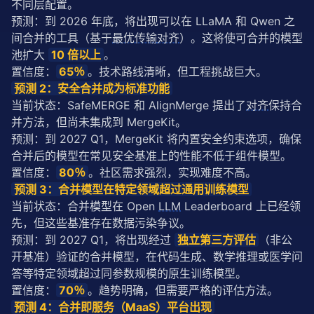
不同层配置。
预测：到 2026 年底，将出现可以在 LLaMA 和 Qwen 之
间合并的工具（基于
最优传输
对齐
）。这将使可合并的模型
池扩大 
10 倍以上
。
置信度：
65％
。技术路线清晰，但工程挑战巨大。
预测 2：安全合并成为标准功能
当前状态：SafeMERGE 和 AlignMerge 提出了
对齐
保持合
并方法，但尚未集成到 MergeKit。
预测：到 2027 Q1，MergeKit 将内置安全约束选项，确保
合并后的模型在常见安全基准上的性能不低于组件模型。
置信度：
80％
。社区需求强烈，实现难度不高。
预测 3：合并模型在特定领域超过通用训练模型
当前状态：合并模型在 Open 
LLM
 Leaderboard 上已经领
先，但这些基准存在数据污染争议。
预测：到 2027 Q1，将出现经过 
独立第三方评估
（非公
开基准）验证的合并模型，在代码生成、数学推理或医学问
答等特定领域超过同参数规模的原生训练模型。
置信度：
70％
。趋势明确，但需要严格的评估方法。
预测 4：合并即服务（MaaS）平台出现