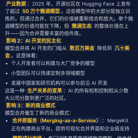
产业数据
：2025 年，开源社区在 Hugging Face 上发布
了超过 
50 万个
微调
模型
。这些模型中的大部分是独立训
练的，但通过合并，它们的价值被重新组合和放大。单个
微
调
模型的价值可能在下降，但 
微调
生态
 的整体价值在上
升——因为合并需要丰富的组件库。
影响 2：AI 开发的民主化
模型合并
将 AI 开发的门槛从 
数百万美金
 降低到 
几十美
金
。这意味着：
个人开发者可以构建与大厂竞争的模型
小型团队可以快速定制多领域模型
发展中国家和研究机构可以参与前沿 AI 开发
这是一种 
生产关系的变革
：AI 的所有权和控制权从少数
大公司分散到更广泛的社区。
影响 3：新的商业模式
模型合并
催生了新的商业模式：
合并即服务（Merging-as-a-Service）
：MergeKit
正在构建商业平台，提供可视化合并界面和企业级支持