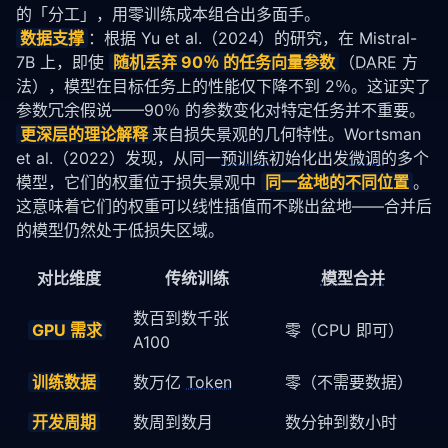
的「分工」，用零训练成本组合出多面手。
数据支撑
：根据 Yu et al.（2024）的研究，在 Mistral-
7B 上，即使 
随机丢弃 90％ 的任务向量参数
（
DARE
 方
法），模型在目标任务上的性能仅下降不到 2％。这证实了
参数冗余假说——90％ 的参数变化对特定任务并不重要。
更深层的理论解释
来自损失景观的几何特性。Wortsman 
et al.（2022）发现，从同一
预训练
初始化出发
微调
的多个
模型，它们的权重位于损失景观中 
同一盆地的不同位置
。
这意味着它们的权重可以线性插值而不跳出盆地——合并后
的模型仍然处于低损失区域。
对比维度
传统训练
模型合并
数百到数千张
GPU 需求
零（CPU 即可）
A100
训练数据
数万亿
Token
零（不需要数据）
开发周期
数周到数月
数分钟到数小时