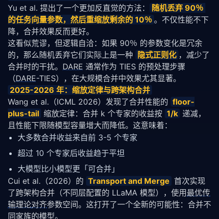
Yu et al. 提出了一个更加反直觉的方法：
随机丢弃 90％ 
的任务向量参数，然后重缩放剩余的 10％
。不仅性能不下
降，合并效果反而更好。
这看似荒谬，但逻辑自洽：如果 90％ 的参数变化是冗余
的，那么随机丢弃它们实际上是一种 
隐式
正则化
，减少了
合并时的干扰。
DARE
 通常作为 TIES 的预处理步骤
（
DARE
-TIES），在大规模合并中效果尤其显著。
2025-2026 年：缩放定律与跨架构合并
Wang et al.（ICML 2026）发现了合并性能的 
floor-
plus-tail
 缩放定律：合并 k 个专家的收益按 
1/k
 递减，
且性能下限随模型容量增大而降低。这意味着：
大多数合并收益来自前 3-5 个专家
超过 10 个专家后收益趋于平坦
大模型比小模型更「可合并」
Cui et al.（2026）的 
Transport and Merge
 首次实现
了跨架构合并（不同层配置的 LLaMA 模型），使用
最优传
输理论
对齐
参数空间。这打开了一个全新的可能性：合并不
同家族的模型。