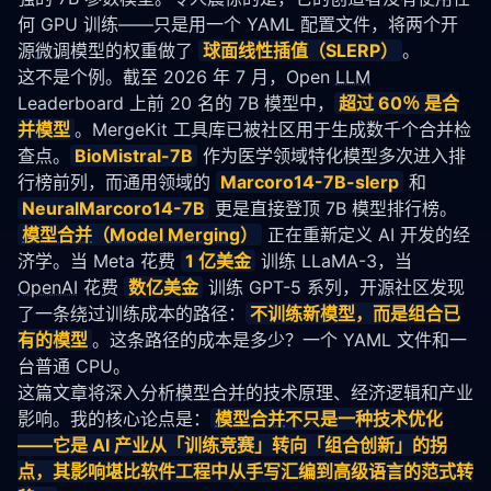
何 GPU 训练——只是用一个 YAML 配置文件，将两个开
源
微调
模型的权重做了 
球面线性插值（SLERP）
。
这不是个例。截至 2026 年 7 月，Open 
LLM
Leaderboard 上前 20 名的 7B 模型中，
超过 60％ 是合
并模型
。MergeKit 工具库已被社区用于生成数千个合并检
查点。
BioMistral-7B
 作为医学领域特化模型多次进入排
行榜前列，而通用领域的 
Marcoro14-7B-slerp
 和 
NeuralMarcoro14-7B
 更是直接登顶 7B 模型排行榜。
模型合并
（
Model Merging
）
 正在重新定义 AI 开发的经
济学。当 Meta 花费 
1 亿美金
 训练 LLaMA-3，当 
OpenAI
 花费 
数亿美金
 训练 GPT-5 系列，开源社区发现
了一条绕过训练成本的路径：
不训练新模型，而是组合已
有的模型
。这条路径的成本是多少？一个 YAML 文件和一
台普通 CPU。
这篇文章将深入分析
模型合并
的技术原理、经济逻辑和产业
影响。我的核心论点是：
模型合并
不只是一种技术优化
——它是 AI 产业从「训练竞赛」转向「组合创新」的拐
点，其影响堪比软件工程中从手写汇编到高级语言的范式转