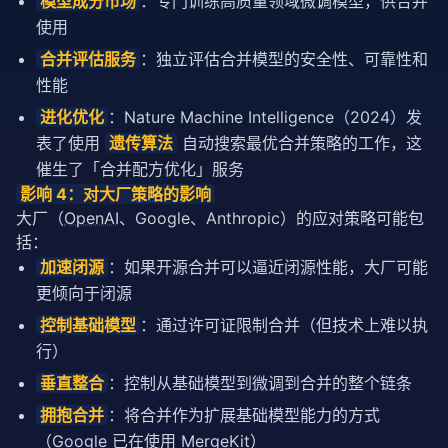
模型成分市场
：专门训练高质量领域
微调
模型，供合并
使用
合并评估服务
：独立评估合并模型的安全性、可靠性和
性能
进化优化
：Nature Machine Intelligence（2024）发
表了使用
遗传算法
自动搜索最优合并
策略
的工作，这
催生了「合并配方优化」服务
影响 4：对大厂
策略
的影响
大厂（
OpenAI
、Google、Anthropic）的应对
策略
可能包
括：
加速闭源
：如果开源合并可以逼近闭源性能，大厂可能
更倾向于闭源
控制基础模型
：通过许可证限制合并（但技术上难以执
行）
垂直整合
：控制从基础模型到
微调
到合并的整个链条
拥抱合并
：将合并作为扩展基础模型能力的方式
（Google 已在使用 MergeKit）