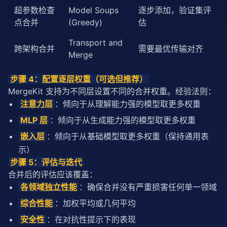
超参数检查
Model Soups
逐步添加，验证集评
点合并
(Greedy)
估
Transport and
跨架构合并
需要
最优传输
对齐
Merge
步骤 4：配置逐层权重（可选但推荐）
MergeKit 支持为不同层设置不同的合并权重。经验法则：
注意力
层
：倾向于从理解能力强的模型取更多权重
MLP
层
：倾向于从生成能力强的模型取更多权重
嵌入
层
：倾向于从基础模型取更多权重（保持通用表
示）
步骤 5：评估与迭代
合并后的评估应该覆盖：
各领域独立性能
：确保合并没有严重损害任何单一领域
综合性能
：加权平均或几何平均
安全性
：在对抗性提示下的表现