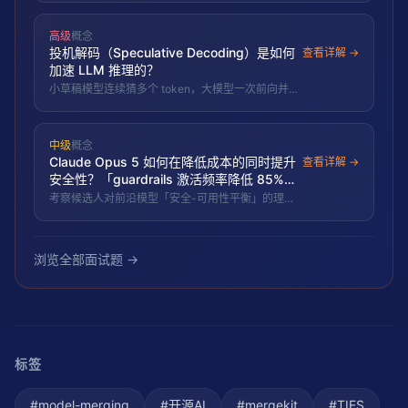
分，最后用 PPO 强化学习按奖励更新策略并加 KL
惩罚防止偏离 SFT 模型太远。
高级
概念
投机解码（Speculative Decoding）是如何
查看详解 →
加速 LLM 推理的？
小草稿模型连续猜多个 token，大模型一次前向并行
验证，接受的直接用、首个被拒处回退，输出分布与
大模型一致。
中级
概念
Claude Opus 5 如何在降低成本的同时提升
查看详解 →
安全性？「guardrails 激活频率降低 85%」
意味着什么？
考察候选人对前沿模型「安全-可用性平衡」的理
解：以 2026 年 7 月发布的 Claude Opus 5 为例，
解读「guardrails 激活频率较 Fable 5 降低 85%」的
真实含义、过度拒绝（over-refusal）问题，以及为
什么「更少误拦」与「更安全」可以同时成立。
浏览全部面试题 →
标签
#
model-merging
#
开源AI
#
mergekit
#
TIES