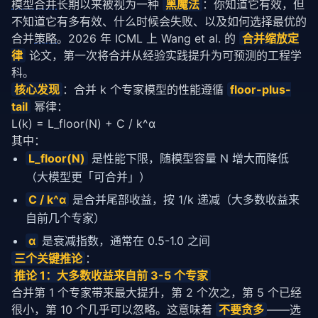
模型合并
长期以来被视为一种 
黑魔法
：你知道它有效，但
不知道它有多有效、什么时候会失败、以及如何选择最优的
合并
策略
。2026 年 ICML 上 Wang et al. 的 
合并缩放定
律
 论文，第一次将合并从经验实践提升为可预测的工程学
科。
核心发现
：合并 k 个专家模型的性能遵循 
floor-plus-
tail
 幂律：
L(k) = L_floor(N) + C / k^α
其中：
L_floor(N)
是性能下限，随模型容量 N 增大而降低
（大模型更「可合并」）
C / k^α
是合并尾部收益，按 1/k 递减（大多数收益来
自前几个专家）
α
是衰减指数，通常在 0.5-1.0 之间
三个关键推论
：
推论 1：大多数收益来自前 3-5 个专家
合并第 1 个专家带来最大提升，第 2 个次之，第 5 个已经
很小，第 10 个几乎可以忽略。这意味着 
不要贪多
——选