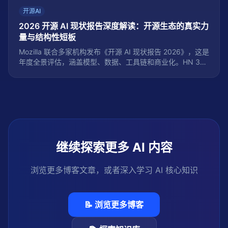
开源AI
2026 开源 AI 现状报告深度解读：开源生态的真实力
量与结构性短板
Mozilla 联合多家机构发布《开源 AI 现状报告 2026》，这是
年度全景评估，涵盖模型、数据、工具链和商业化。HN 394
分引发广泛讨论。报告指出开源 AI 正在重塑技术格局，但面
临商业化和可持续性挑战。本文从模型生态、数据治理、工
具链成熟度、商业化路径和地缘影响五个维度，系统解读报
告核心发现，并与 Inkling 975B、Soofi S 30B、Kimi K3 等
最新开源模型交叉验证。本次 2026-08-01 更新新增第九至
十二节，追踪 7 月「十二天九模型」开源浪潮、GLM-5.2 登
顶开放权重榜，以及 GPU/内存涨价潮对本地部署经济性的反
身性影响。
继续探索更多 AI 内容
浏览更多博客文章，或者深入学习 AI 核心知识
📝 浏览更多博客