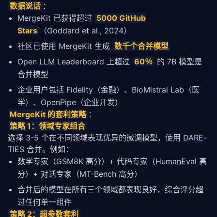
数据说话
：
MergeKit 已获得超过
5000 GitHub
Stars
（Goddard et al., 2024）
社区已使用 MergeKit 生成
数千个合并模型
Open
LLM
Leaderboard 上超过
60％
的 7B 模型是
合并模型
企业用户包括 Fidelity（金融）、BioMistral Lab（医
学）、OpenPipe（企业开发）
MergeKit 的套利
策略
：
策略
 1：领域专家组合
选择 3-5 个在不同领域表现优异的
微调
模型，使用 
DARE
-
TIES 合并。例如：
数学专家（GSM8K 高分）+ 代码专家（
HumanEval
高
分）+ 对话专家（MT-Bench 高分）
合并后的模型在所有三个领域都表现良好，综合评分超
过任何单一组件
策略
 2：超参数套利