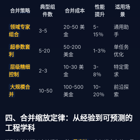
典型组
性能
适用场
合并
策略
合并成本
件数
提升
景
领域专家
20-50 美
5-
通用助
3-5
组合
金
15％
手
超参数套
50-200
单任务
5-20
1-3％
利
美金
优化
层级精细
10-30 美
3-
特定需
2-3
控制
金
8％
求
大规模合
100-500
10-
前沿探
10-50
并
美金
20％
索
四、合并缩放定律：从经验到可预测的
工程学科