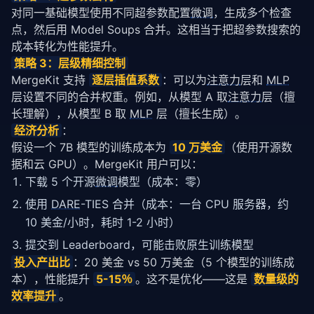
对同一基础模型使用不同超参数配置
微调
，生成多个检查
点，然后用 Model Soups 合并。这相当于把超参数搜索的
成本转化为性能提升。
策略
 3：层级精细控制
MergeKit 支持 
逐层插值系数
：可以为
注意力
层和 
MLP
层设置不同的合并权重。例如，从模型 A 取
注意力
层（擅
长理解），从模型 B 取 
MLP
 层（擅长生成）。
经济分析
：
假设一个 7B 模型的训练成本为 
10 万美金
（使用开源数
据和云 GPU）。MergeKit 用户可以：
下载 5 个开源
微调
模型（成本：零）
使用
DARE
-TIES 合并（成本：一台 CPU 服务器，约
10 美金/小时，耗时 1-2 小时）
提交到 Leaderboard，可能击败原生训练模型
投入产出比
：20 美金 vs 50 万美金（5 个模型的训练成
本），性能提升 
5-15％
。这不是优化——这是 
数量级的
效率提升
。