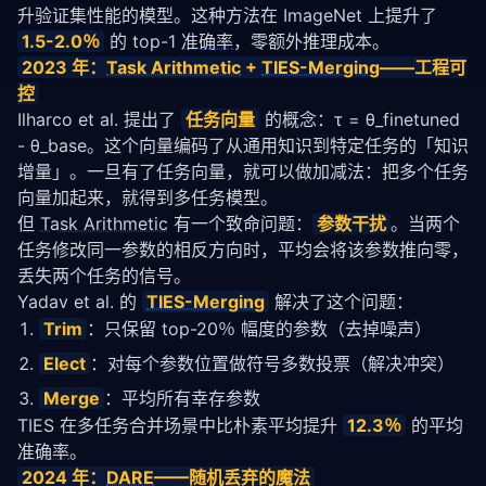
升验证集性能的模型。这种方法在 ImageNet 上提升了 
1.5-2.0％
 的 top-1 
准确率
，零额外推理成本。
2023 年：
Task Arithmetic
 + 
TIES-Merging
——工程可
控
Ilharco et al. 提出了 
任务向量
 的概念：τ = θ_finetuned 
- θ_base。这个向量编码了从通用知识到特定任务的「知识
增量」。一旦有了任务向量，就可以做加减法：把多个任务
向量加起来，就得到多任务模型。
但 
Task Arithmetic
 有一个致命问题：
参数干扰
。当两个
任务修改同一参数的相反方向时，平均会将该参数推向零，
丢失两个任务的信号。
Yadav et al. 的 
TIES-Merging
 解决了这个问题：
Trim
：只保留 top-20％ 幅度的参数（去掉噪声）
Elect
：对每个参数位置做符号多数投票（解决冲突）
Merge
：平均所有幸存参数
TIES 在多任务合并场景中比朴素平均提升 
12.3％
 的平均
准确率
。
2024 年：
DARE
——随机丢弃的魔法