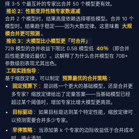
择 3-5 个最互补的专家比合并 50 个模型更有效。
推论 2：性能变异性随专家数递减
合并 2 个模型时，结果高度依赖选择哪些模型。合并 10 个
模型时，结果趋于稳定——因为大数定律。这意味着 
大规
模合并更可预测
。
推论 3：大模型比小模型更「可合并」
72B 模型的合并收益下限比 0.5B 模型低 
40％
（即合并
后性能更接近最优）。这解释了为什么合并模型在 70B+ 
参数级别表现尤其出色。
工程实践指导
：
基于缩放定律，可以制定 
预算最优的合并
策略
：
固定预算下
：是训练一个更大的基础模型，还是合并更
多专家？缩放定律给出了定量答案——当基础模型已经
超过某个阈值时，增加专家比增大模型更高效。
目标驱动
：如果目标是达到某个特定性能，缩放定律可
以预测需要合并多少专家。
早停
策略
：当添加第 k 个专家的边际收益低于合并成本
时，停止添加。