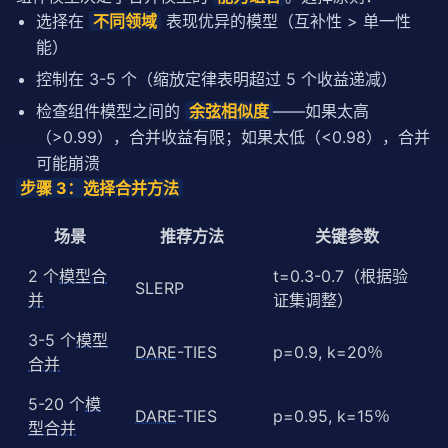
选择在
不同领域
表现优异的模型（互补性 > 单一性
能）
控制在 3-5 个（缩放定律表明超过 5 个收益递减）
检查组件模型之间的
余弦相似度
——如果太高
（>0.99），合并收益有限；如果太低（<0.98），合并
可能崩溃
步骤 3：选择合并方法
场景
推荐方法
关键参数
2 个
模型合
t=0.3-0.7（根据验
SLERP
并
证集调整）
3-5 个
模型
DARE
-TIES
p=0.9, k=20％
合并
5-20 个
模
DARE
-TIES
p=0.95, k=15％
型合并