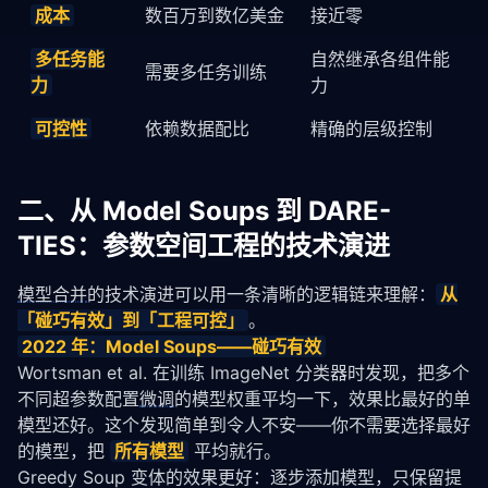
成本
数百万到数亿美金
接近零
多任务能
自然继承各组件能
需要多任务训练
力
力
可控性
依赖数据配比
精确的层级控制
二、从 Model Soups 到 DARE-
TIES：参数空间工程的技术演进
模型合并
的技术演进可以用一条清晰的逻辑链来理解：
从
「碰巧有效」到「工程可控」
。
2022 年：Model Soups——碰巧有效
Wortsman et al. 在训练 ImageNet 分类器时发现，把多个
不同超参数配置
微调
的模型权重平均一下，效果比最好的单
模型还好。这个发现简单到令人不安——你不需要选择最好
的模型，把 
所有模型
 平均就行。
Greedy Soup 变体的效果更好：逐步添加模型，只保留提