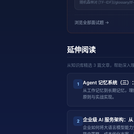
随机森林对 [TF-IDF](/glo
本分类，抗过拟合、可输出特征重
浏览全部面试题 →
延伸阅读
从知识库精选
3
篇文章，帮助深入
Agent 记忆系统（
1
从工作记忆到长期记忆，理解
原则与实战实现。
企业级 AI 服务架构：从
2
企业如何将大语言模型能力
路由策略、成本优化方案，