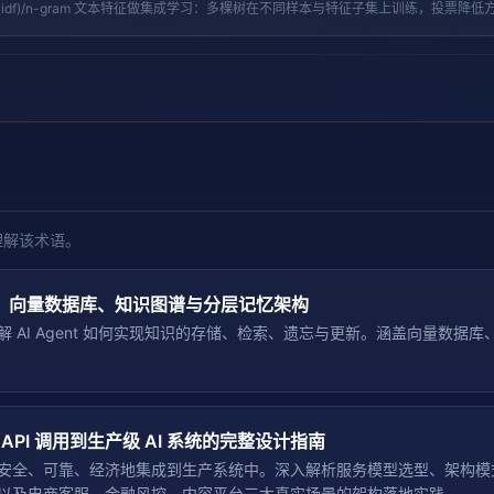
ssary/tf-idf)/n-gram 文本特征做集成学习：多棵树在不同样本与特征子集上训练，投
要性、无需精细调参。
理解该术语。
三）：向量数据库、知识图谱与分层记忆架构
 AI Agent 如何实现知识的存储、检索、遗忘与更新。涵盖向量数据
 API 调用到生产级 AI 系统的完整设计指南
安全、可靠、经济地集成到生产系统中。深入解析服务模型选型、架构模
以及电商客服、金融风控、内容平台三大真实场景的架构落地实践。