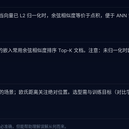
|A|| ||B||)。当向量已 L2 归一化时，余弦相似度等价于点积，便于 A
模型输出的嵌入常用余弦相似度排序 Top-K 文档。注意：未归
的场景；欧氏距离关注绝对位置。选型需与训练目标（对比
必准确，但能帮助理解误解从何而来。