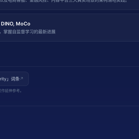
INO, MoCo
，掌握自监督学习的最新进展
rity
」词条
↗
仅作延伸参考。