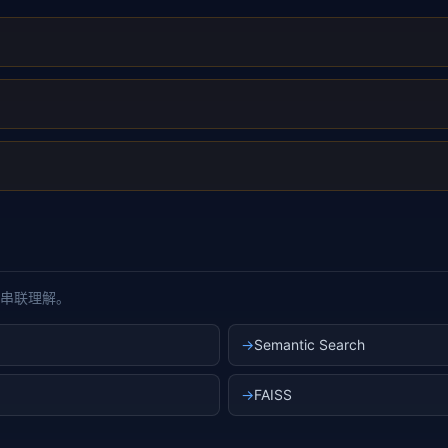
串联理解。
→
Semantic Search
→
FAISS