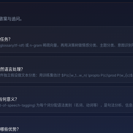
答案与追问。
任务？
](/glossary/tf-idf) 或 n-gram 稀疏向量，再用决策树做情感分类、主题分类、意
践中多与随机森林、XGBoost 或线性模型配合。
然语言处理？
文本分类：用训练集估计 $P(c|w_1...w_n) \propto P(c)\prod P(w_i|c)$。M
圾邮件过滤与短文本分类，小数据上极快且稳健。
中有何意义？
y/part-of-speech-tagging) 为每个词分配语法类别（名词、动词等），是句法分
ies」），并为依存解析提供语言学先验。
哪些优势？