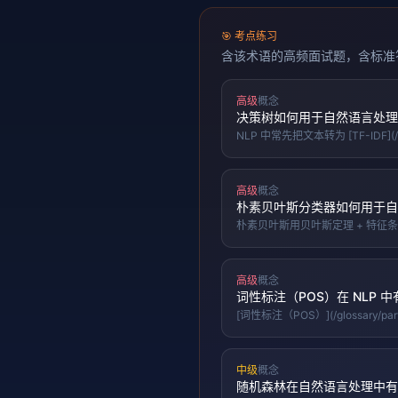
🎯
考点练习
含该术语的高频面试题，含标准
高级
概念
决策树如何用于自然语言处理
NLP 中常先把文本转为 [TF-IDF
强，但对高维稀疏文本易过拟合，实
高级
概念
朴素贝叶斯分类器如何用于自
朴素贝叶斯用贝叶斯定理 + 特征条件独立假设做
合词频/TF-IDF 广泛用于垃
高级
概念
词性标注（POS）在 NLP 
[词性标注（POS）](/glossar
预处理。它能消歧（「Time fl
中级
概念
随机森林在自然语言处理中有