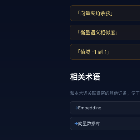
「向量夹角余弦」
「衡量语义相似度」
「值域 -1 到 1」
相关术语
和本术语关联紧密的其他词条，便于
→
Embedding
→
向量数据库