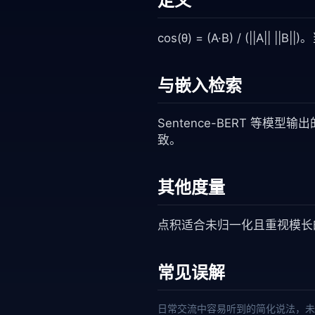
定义
cos(θ) = (A·B) / (|
与嵌入检索
Sentence-BERT 等
致。
其他度量
点积适合未归一化且重视模长
常见误解
日常交流中容易听到的简化说法，未