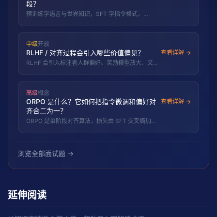
段？
预训练学语言与世界知识，SFT 学指令格式，
RLHF/DPO 对齐人类偏好，三阶段目标依次递进。
中级
开放
RLHF / 对齐过程会引入哪些价值偏见？
查看详解 →
RLHF 会引入标注者人群偏好、奖励模型放大、文化/
政治倾向与谄媚（sycophancy）等价值偏见。
高级
概念
ORPO 是什么？它如何把指令微调和偏好对
查看详解 →
齐合二为一？
ORPO 是单阶段对齐算法，损失由 SFT 交叉熵加上
基于被选/被拒回答几率比的偏好惩罚组成，无需独
立的参考模型和奖励模型，把指令微调与偏好对齐合
并为一步，比 RLHF、DPO 更省更短。
浏览全部面试题 →
延伸阅读