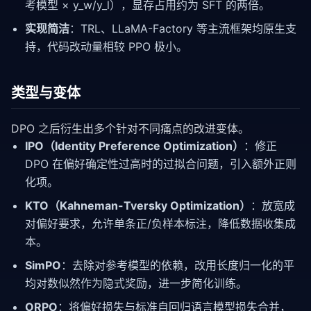
考模型 × y_w/y_l），显存占用约为 SFT 的两倍。
实现简洁
：TRL、LLaMA-Factory 等主流框架均原生支
持，代码改动量相较 PPO 极小。
类型与变体
DPO 之后衍生出多个针对不同痛点的改进变体。
IPO（Identity Preference Optimization）
：修正
DPO 在偏好确定性过高时的过拟合问题，引入额外正则
化项。
KTO（Kahneman-Tversky Optimization）
：放宽成
对偏好要求，允许单条正/负样本标注，降低数据收集成
本。
SimPO
：去除对参考模型的依赖，改用长度归一化的平
均对数似然作为隐式奖励，进一步简化训练。
ORPO
：将偏好损失与标准自回归语言模型损失合并，