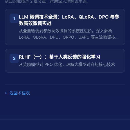
从知识库精选
2
篇文章，帮助深入理解该术语。
LLM 微调技术全景：LoRA、QLoRA、DPO 与参
1
数高效微调实战
从全量微调到参数高效微调的系统性进阶。深入解析
LoRA、QLoRA、DPO、ORPO、GAPO 等主流微调技
术，对比不同方法的参数量、显存需求、训练效果和适用
场景，配以完整的 Python 可运行代码和实战训练脚本，
帮助开发者为特定任务定制专属 LLM。
RLHF（一）：基于人类反馈的强化学习
2
从奖励模型到 PPO 优化，理解大模型对齐的核心技术
← 返回术语表