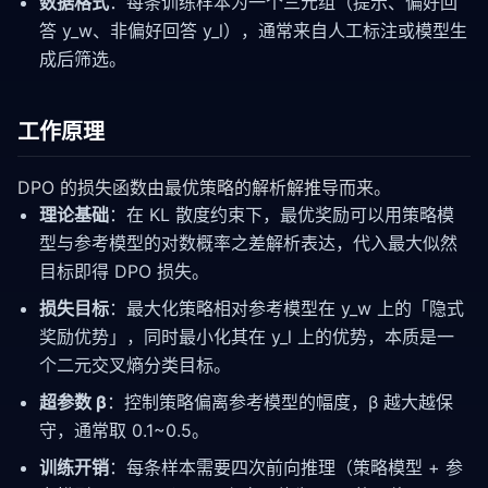
数据格式
：每条训练样本为一个三元组（提示、偏好回
答 y_w、非偏好回答 y_l），通常来自人工标注或模型生
成后筛选。
工作原理
DPO 的损失函数由最优策略的解析解推导而来。
理论基础
：在 KL 散度约束下，最优奖励可以用策略模
型与参考模型的对数概率之差解析表达，代入最大似然
目标即得 DPO 损失。
损失目标
：最大化策略相对参考模型在 y_w 上的「隐式
奖励优势」，同时最小化其在 y_l 上的优势，本质是一
个二元交叉熵分类目标。
超参数 β
：控制策略偏离参考模型的幅度，β 越大越保
守，通常取 0.1~0.5。
训练开销
：每条样本需要四次前向推理（策略模型 + 参