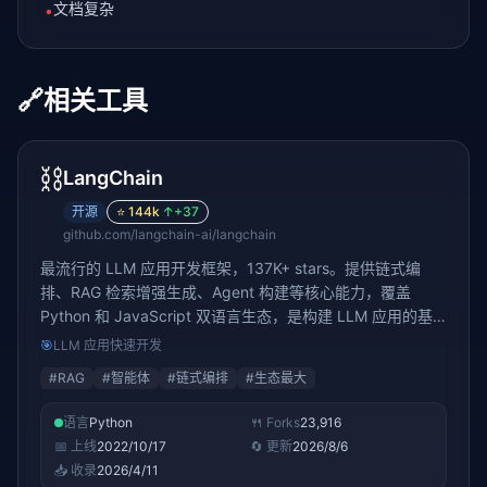
文档复杂
•
🔗
相关工具
⛓️
LangChain
开源
⭐
144k
↑
+37
github.com/langchain-ai/langchain
最流行的 LLM 应用开发框架，137K+ stars。提供链式编
排、RAG 检索增强生成、Agent 构建等核心能力，覆盖
Python 和 JavaScript 双语言生态，是构建 LLM 应用的基
础设施
🎯
LLM 应用快速开发
#
RAG
#
智能体
#
链式编排
#
生态最大
语言
Python
🍴 Forks
23,916
📅 上线
2022/10/17
🔄 更新
2026/8/6
📥 收录
2026/4/11