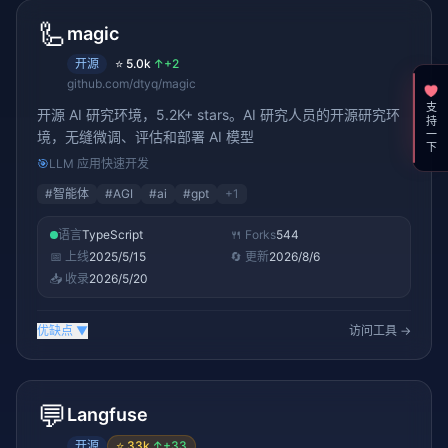
🦾
magic
开源
⭐
5.0k
↑
+2
github.com/dtyq/magic
支持一下
开源 AI 研究环境，5.2K+ stars。AI 研究人员的开源研究环
境，无缝微调、评估和部署 AI 模型
🎯
LLM 应用快速开发
#
智能体
#
AGI
#
ai
#
gpt
+
1
语言
TypeScript
🍴 Forks
544
📅 上线
2025/5/15
🔄 更新
2026/8/6
📥 收录
2026/5/20
优缺点
▼
访问工具 →
💬
Langfuse
开源
⭐
33k
↑
+33