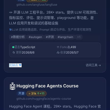
github.com/langfuse/langfuse
🪢 开源 LLM 工程平台，28K+ stars。提供 LLM 可观测性、
指标监控、评估、提示词管理、playground 等功能，是
LLM 应用开发和调试的基础设施
🎯
LLM 应用链路追踪、Prompt 调试与评估、生产环境可观测性
#
数据分析
#
autogen
#
评测
#
langchain
+
1
语言
TypeScript
🍴 Forks
3,499
🔄 更新
2026/8/6
📥 收录
2026/5/7
优缺点
▼
访问工具 →
🤖
Hugging Face Agents Course
开源
⭐
31k
↑
+11
github.com/huggingface/agents-course
Hugging Face Agent 课程，29K+ stars。Hugging Face 官