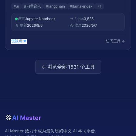
#
ai
#
向量嵌入
#
langchain
#
llama-index
+
1
语言
Jupyter Notebook
🍴 Forks
3,528
🔄 更新
2026/8/6
📥 收录
2026/5/7
优缺点
▼
访问工具 →
← 浏览全部
1531
个工具
🍪
AI Master
AI Master 致力于成为最优质的中文 AI 学习平台，