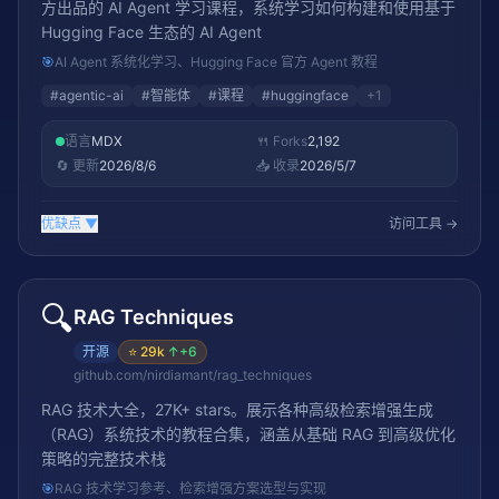
方出品的 AI Agent 学习课程，系统学习如何构建和使用基于
Hugging Face 生态的 AI Agent
🎯
AI Agent 系统化学习、Hugging Face 官方 Agent 教程
#
agentic-ai
#
智能体
#
课程
#
huggingface
+
1
语言
MDX
🍴 Forks
2,192
🔄 更新
2026/8/6
📥 收录
2026/5/7
优缺点
▼
访问工具 →
🔍
RAG Techniques
开源
⭐
29k
↑
+6
github.com/nirdiamant/rag_techniques
RAG 技术大全，27K+ stars。展示各种高级检索增强生成
（RAG）系统技术的教程合集，涵盖从基础 RAG 到高级优化
策略的完整技术栈
🎯
RAG 技术学习参考、检索增强方案选型与实现