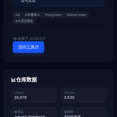
型与实现
#
ai
#
向量嵌入
#
langchain
#
llama-index
#
大语言模型
📥 收录于
2026/5/7
访问工具
📊
仓库数据
⭐
Stars
🍴
Forks
28,979
3,530
🟢
语言
🔄
更新
Jupyter Notebook
2026/8/8