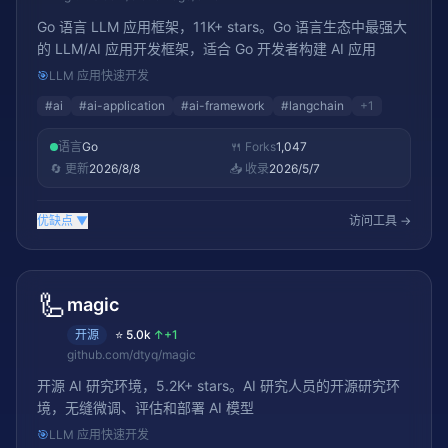
Go 语言 LLM 应用框架，11K+ stars。Go 语言生态中最强大
的 LLM/AI 应用开发框架，适合 Go 开发者构建 AI 应用
🎯
LLM 应用快速开发
#
ai
#
ai-application
#
ai-framework
#
langchain
+
1
语言
Go
🍴 Forks
1,047
🔄 更新
2026/8/8
📥 收录
2026/5/7
优缺点
▼
访问工具 →
🦾
magic
开源
⭐
5.0k
↑
+1
github.com/dtyq/magic
开源 AI 研究环境，5.2K+ stars。AI 研究人员的开源研究环
境，无缝微调、评估和部署 AI 模型
🎯
LLM 应用快速开发