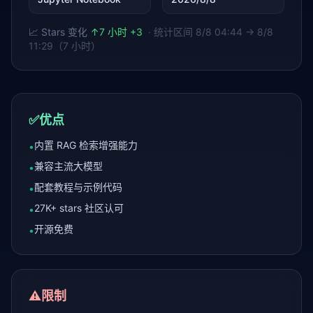
📈 Stars 变化
↑
7 小时 +3
· 统计区间
8/8 04:44 → 8/8
11:29（7 小时）
✅
优点
内置 RAG 检索增强能力
•
兼容主流大模型
•
配套教程与示例代码
•
27K+ stars 社区认可
•
开源免费
•
⚠️
限制