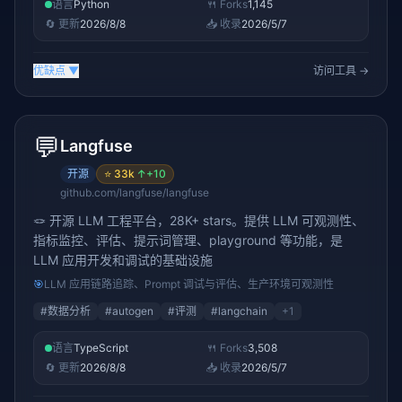
语言
Python
🍴 Forks
1,145
🔄 更新
2026/8/8
📥 收录
2026/5/7
优缺点
▼
访问工具 →
💬
Langfuse
开源
⭐
33k
↑
+10
github.com/langfuse/langfuse
🪢 开源 LLM 工程平台，28K+ stars。提供 LLM 可观测性、
指标监控、评估、提示词管理、playground 等功能，是
LLM 应用开发和调试的基础设施
🎯
LLM 应用链路追踪、Prompt 调试与评估、生产环境可观测性
#
数据分析
#
autogen
#
评测
#
langchain
+
1
语言
TypeScript
🍴 Forks
3,508
🔄 更新
2026/8/8
📥 收录
2026/5/7