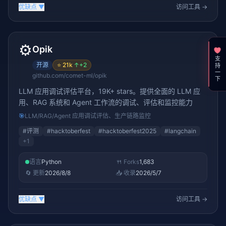
优缺点
▼
访问工具 →
⚙️
Opik
支持一下
开源
⭐
21k
↑
+2
github.com/comet-ml/opik
LLM 应用调试评估平台，19K+ stars。提供全面的 LLM 应
用、RAG 系统和 Agent 工作流的调试、评估和监控能力
🎯
LLM/RAG/Agent 应用调试评估、生产链路监控
#
评测
#
hacktoberfest
#
hacktoberfest2025
#
langchain
+
1
语言
Python
🍴 Forks
1,683
🔄 更新
2026/8/8
📥 收录
2026/5/7
优缺点
▼
访问工具 →