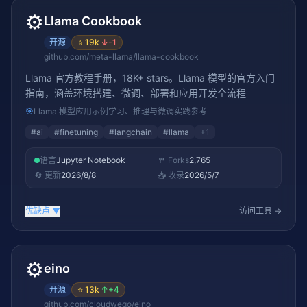
⚙️
Llama Cookbook
开源
⭐
19k
↓
-1
github.com/meta-llama/llama-cookbook
Llama 官方教程手册，18K+ stars。Llama 模型的官方入门
指南，涵盖环境搭建、微调、部署和应用开发全流程
🎯
Llama 模型应用示例学习、推理与微调实践参考
#
ai
#
finetuning
#
langchain
#
llama
+
1
语言
Jupyter Notebook
🍴 Forks
2,765
🔄 更新
2026/8/8
📥 收录
2026/5/7
优缺点
▼
访问工具 →
⚙️
eino
开源
⭐
13k
↑
+4
github.com/cloudwego/eino