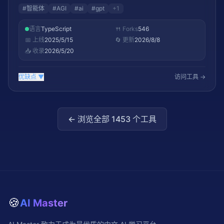
#
智能体
#
AGI
#
ai
#
gpt
+
1
语言
TypeScript
🍴 Forks
546
📅 上线
2025/5/15
🔄 更新
2026/8/8
📥 收录
2026/5/20
优缺点
▼
访问工具 →
← 浏览全部
1453
个工具
🍪
AI Master