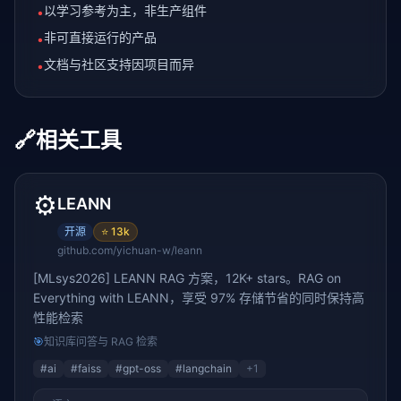
以学习参考为主，非生产组件
•
非可直接运行的产品
•
文档与社区支持因项目而异
•
🔗
相关工具
⚙️
LEANN
开源
⭐
13k
github.com/yichuan-w/leann
[MLsys2026] LEANN RAG 方案，12K+ stars。RAG on
Everything with LEANN，享受 97% 存储节省的同时保持高
性能检索
🎯
知识库问答与 RAG 检索
#
ai
#
faiss
#
gpt-oss
#
langchain
+
1