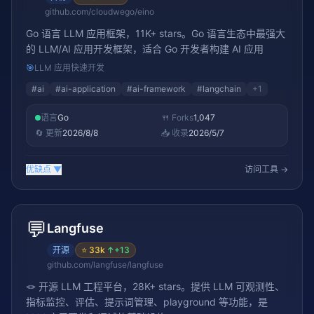
github.com/cloudwego/eino
Go 语言 LLM 应用框架，11K+ stars。Go 语言生态中最强大
的 LLM/AI 应用开发框架，适合 Go 开发者构建 AI 应用
🎯
LLM 应用快速开发
#
ai
#
ai-application
#
ai-framework
#
langchain
+
1
语言
Go
🍴 Forks
1,047
🔄 更新
2026/8/8
📥 收录
2026/5/7
优缺点
▼
访问工具 →
💬
Langfuse
开源
⭐
33k
↑
+13
github.com/langfuse/langfuse
🪢 开源 LLM 工程平台，28K+ stars。提供 LLM 可观测性、
指标监控、评估、提示词管理、playground 等功能，是