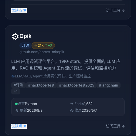
优缺点
▼
访问工具 →
⚙️
Opik
开源
⭐
21k
↑
+7
github.com/comet-ml/opik
LLM 应用调试评估平台，19K+ stars。提供全面的 LLM 应
用、RAG 系统和 Agent 工作流的调试、评估和监控能力
🎯
LLM/RAG/Agent 应用调试评估、生产链路监控
#
评测
#
hacktoberfest
#
hacktoberfest2025
#
langchain
+
1
语言
Python
🍴 Forks
1,682
🔄 更新
2026/8/8
📥 收录
2026/5/7
优缺点
▼
访问工具 →