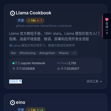
⚙️
Llama Cookbook
开源
⭐
19k
↓
-1
支持一下
github.com/meta-llama/llama-cookbook
Llama 官方教程手册，18K+ stars。Llama 模型的官方入门
指南，涵盖环境搭建、微调、部署和应用开发全流程
🎯
Llama 模型应用示例学习、推理与微调实践参考
#
ai
#
finetuning
#
langchain
#
llama
+
1
语言
Jupyter Notebook
🍴 Forks
2,765
🔄 更新
2026/8/8
📥 收录
2026/5/7
优缺点
▼
访问工具 →
⚙️
eino
开源
⭐
13k
↑
+4