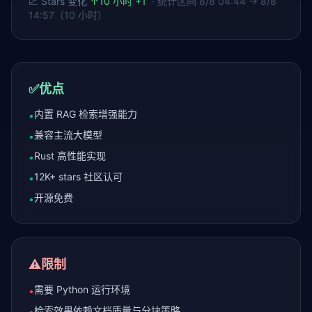
📈 Stars 变化
↑
10 小时 +1
· 统计区间
8/8 04:44 → 8/8
14:57（10 小时）
✅
优点
内置 RAG 检索增强能力
•
兼容主流大模型
•
Rust 高性能实现
•
12K+ stars 社区认可
•
开源免费
•
⚠️
限制
需要 Python 运行环境
•
检索效果依赖文档质量与分块策略
•