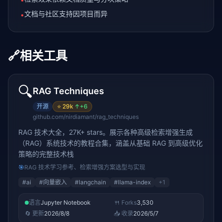
文档与社区支持因项目而异
•
🔗
相关工具
🔍
RAG Techniques
开源
⭐
29k
↑
+6
github.com/nirdiamant/rag_techniques
RAG 技术大全，27K+ stars。展示各种高级检索增强生成
（RAG）系统技术的教程合集，涵盖从基础 RAG 到高级优化
策略的完整技术栈
🎯
RAG 技术学习参考、检索增强方案选型与实现
#
ai
#
向量嵌入
#
langchain
#
llama-index
+
1
语言
Jupyter Notebook
🍴 Forks
3,530
🔄 更新
2026/8/8
📥 收录
2026/5/7