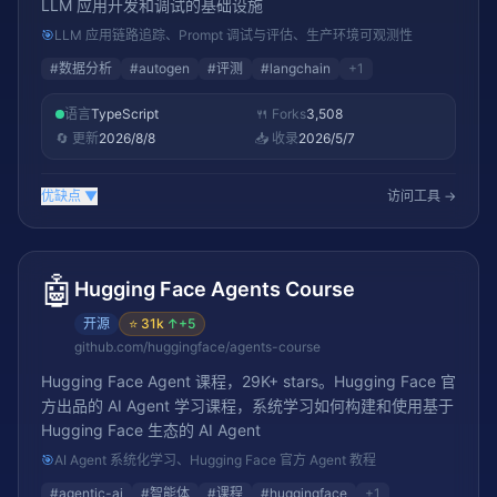
LLM 应用开发和调试的基础设施
🎯
LLM 应用链路追踪、Prompt 调试与评估、生产环境可观测性
#
数据分析
#
autogen
#
评测
#
langchain
+
1
语言
TypeScript
🍴 Forks
3,508
🔄 更新
2026/8/8
📥 收录
2026/5/7
优缺点
▼
访问工具 →
🤖
Hugging Face Agents Course
开源
⭐
31k
↑
+5
github.com/huggingface/agents-course
Hugging Face Agent 课程，29K+ stars。Hugging Face 官
方出品的 AI Agent 学习课程，系统学习如何构建和使用基于
Hugging Face 生态的 AI Agent
🎯
AI Agent 系统化学习、Hugging Face 官方 Agent 教程
#
agentic-ai
#
智能体
#
课程
#
huggingface
+
1