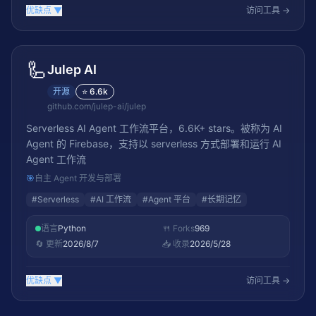
优缺点
▼
访问工具 →
🦾
Julep AI
开源
⭐
6.6k
github.com/julep-ai/julep
Serverless AI Agent 工作流平台，6.6K+ stars。被称为 AI
Agent 的 Firebase，支持以 serverless 方式部署和运行 AI
Agent 工作流
🎯
自主 Agent 开发与部署
#
Serverless
#
AI 工作流
#
Agent 平台
#
长期记忆
语言
Python
🍴 Forks
969
🔄 更新
2026/8/7
📥 收录
2026/5/28
优缺点
▼
访问工具 →