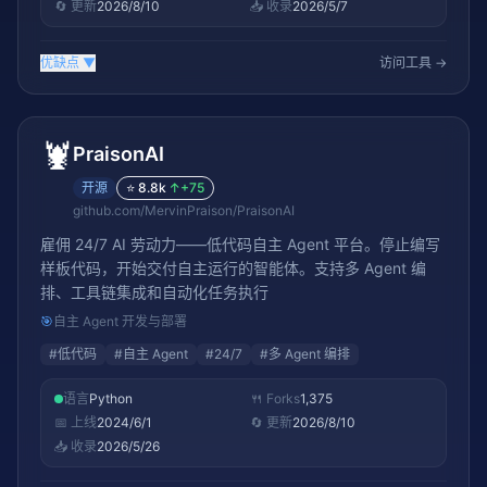
🔄 更新
2026/8/10
📥 收录
2026/5/7
优缺点
▼
访问工具 →
🦞
PraisonAI
开源
⭐
8.8k
↑
+75
github.com/MervinPraison/PraisonAI
雇佣 24/7 AI 劳动力——低代码自主 Agent 平台。停止编写
样板代码，开始交付自主运行的智能体。支持多 Agent 编
排、工具链集成和自动化任务执行
🎯
自主 Agent 开发与部署
#
低代码
#
自主 Agent
#
24/7
#
多 Agent 编排
语言
Python
🍴 Forks
1,375
📅 上线
2024/6/1
🔄 更新
2026/8/10
📥 收录
2026/5/26