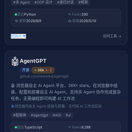
#
多 Agent
#
OOP 设计
#
递归对话
#
框架
语言
Python
🍴 Forks
390
🔄 更新
2026/8/8
📥 收录
2026/5/19
优缺点
▼
访问工具 →
🤖
AgentGPT
开源
⭐
36k
↓
-2
github.com/reworkd/agentgpt
🤖 浏览器自主 AI Agent 平台，36K+ stars。在浏览器中组
装、配置和部署自主 AI Agent，支持多 Agent 协作完成复杂
任务，无需编程即可构建 AI 工作流
🎯
浏览器内自主 Agent 组装与部署、无代码 AI 工作流实验
#
智能体
#
agentgpt
#
AGI
#
ai
语言
TypeScript
🍴 Forks
9,288