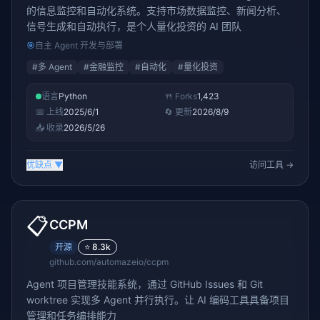
的信息监控和自动化系统。支持市场数据监控、新闻分析、
信号生成和自动执行，是个人量化投资的 AI 团队
🎯
自主 Agent 开发与部署
#
多 Agent
#
金融监控
#
自动化
#
量化投资
语言
Python
🍴 Forks
1,423
📅 上线
2025/6/1
🔄 更新
2026/8/9
📥 收录
2026/5/26
优缺点
▼
访问工具 →
📋
CCPM
开源
⭐
8.3k
github.com/automazeio/ccpm
Agent 项目管理技能系统，通过 GitHub Issues 和 Git
worktree 实现多 Agent 并行执行。让 AI 编码工具具备项目
管理和任务编排能力