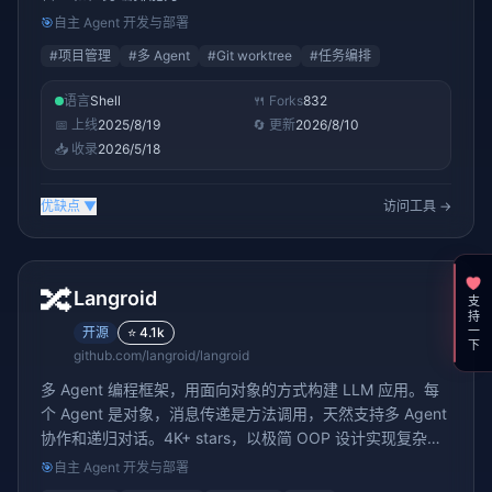
🎯
自主 Agent 开发与部署
#
项目管理
#
多 Agent
#
Git worktree
#
任务编排
语言
Shell
🍴 Forks
832
📅 上线
2025/8/19
🔄 更新
2026/8/10
📥 收录
2026/5/18
优缺点
▼
访问工具 →
🔀
Langroid
支持一下
开源
⭐
4.1k
github.com/langroid/langroid
多 Agent 编程框架，用面向对象的方式构建 LLM 应用。每
个 Agent 是对象，消息传递是方法调用，天然支持多 Agent
协作和递归对话。4K+ stars，以极简 OOP 设计实现复杂的
多智能体系统
🎯
自主 Agent 开发与部署