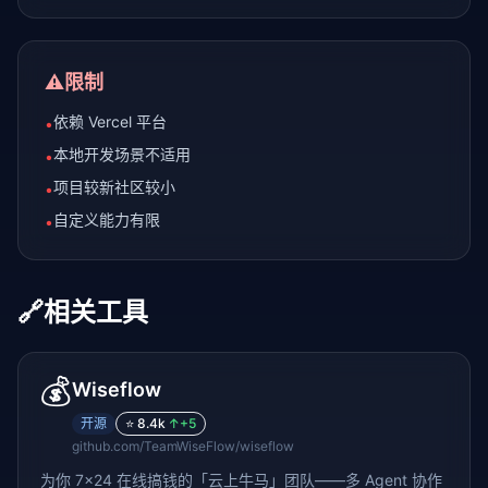
⚠️
限制
依赖 Vercel 平台
•
本地开发场景不适用
•
项目较新社区较小
•
自定义能力有限
•
🔗
相关工具
💰
Wiseflow
开源
⭐
8.4k
↑
+5
github.com/TeamWiseFlow/wiseflow
为你 7×24 在线搞钱的「云上牛马」团队——多 Agent 协作