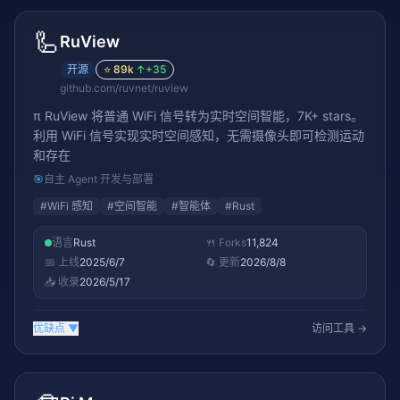
🦾
RuView
开源
⭐
89k
↑
+35
github.com/ruvnet/ruview
π RuView 将普通 WiFi 信号转为实时空间智能，7K+ stars。
利用 WiFi 信号实现实时空间感知，无需摄像头即可检测运动
和存在
🎯
自主 Agent 开发与部署
#
WiFi 感知
#
空间智能
#
智能体
#
Rust
语言
Rust
🍴 Forks
11,824
📅 上线
2025/6/7
🔄 更新
2026/8/8
📥 收录
2026/5/17
优缺点
▼
访问工具 →