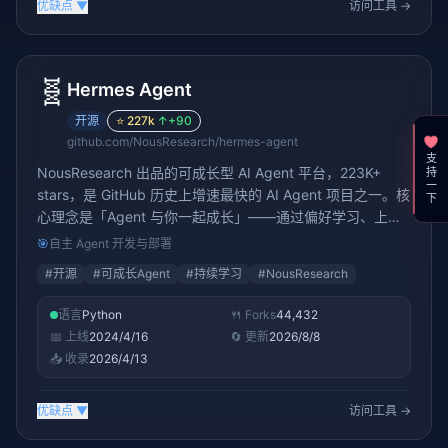
优缺点
▼
访问工具 →
🧬
Hermes Agent
开源
⭐
227k
↑
+90
github.com/NousResearch/hermes-agent
支持一下
NousResearch 出品的可成长型 AI Agent 平台，223K+
stars，是 GitHub 历史上增速最快的 AI Agent 项目之一。核
心理念是「Agent 与你一起成长」——通过偏好学习、上下
文记忆和技能协作，Agent 在交互中变得越来越懂你。不同
🎯
自主 Agent 开发与部署
于纯自动进化，hermes-agent 采用人机协作模式，降低使
#
开源
#
可成长Agent
#
持续学习
#
NousResearch
用门槛的同时保证进化方向符合用户意图。
语言
Python
🍴 Forks
44,432
📅 上线
2024/4/16
🔄 更新
2026/8/8
📥 收录
2026/4/13
优缺点
▼
访问工具 →