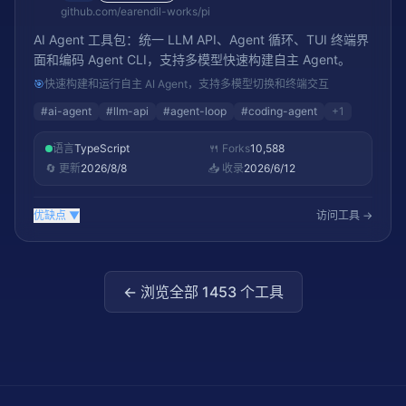
github.com/earendil-works/pi
AI Agent 工具包：统一 LLM API、Agent 循环、TUI 终端界
面和编码 Agent CLI，支持多模型快速构建自主 Agent。
🎯
快速构建和运行自主 AI Agent，支持多模型切换和终端交互
#
ai-agent
#
llm-api
#
agent-loop
#
coding-agent
+
1
语言
TypeScript
🍴 Forks
10,588
🔄 更新
2026/8/8
📥 收录
2026/6/12
优缺点
▼
访问工具 →
← 浏览全部
1453
个工具