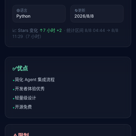
🟢
语言
🔄
更新
Python
2026/8/8
📈 Stars 变化
↑
7 小时 +2
· 统计区间
8/8 04:44 → 8/8
11:29（7 小时）
✅
优点
简化 Agent 集成流程
•
开发者体验优秀
•
轻量级设计
•
开源免费
•
⚠️
限制