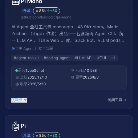
🧰
Pi Mono
开源
⭐
85k
↑
+80
github.com/badlogic/pi-mono
AI Agent 全栈工具包 monorepo，43.9K+ stars。Mario
Zechner（libgdx 作者）出品——包含编码 Agent CLI、统
一 LLM API、TUI & Web UI 库、Slack Bot、vLLM pods。
统一 LLM API 抽象化 Anthropic、OpenAI、Google、Groq
🎯
自主 Agent 开发与部署
等后端接口，各组件可互换使用。提供真实世界 OSS
#
agent-toolkit
#
coding-agent
#
LLM-API
#
TUI
+
1
session 数据反馈用于改进编码 Agent 评估
语言
TypeScript
🍴 Forks
10,588
📅 上线
2025/12/10
🔄 更新
2026/8/8
📥 收录
2026/5/30
优缺点
▼
访问工具 →
🤖
Pi
开源
⭐
85k
↑
+80