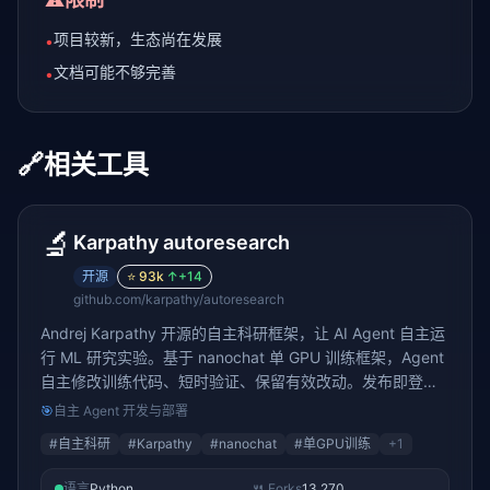
项目较新，生态尚在发展
•
文档可能不够完善
•
🔗
相关工具
🔬
Karpathy autoresearch
开源
⭐
93k
↑
+14
github.com/karpathy/autoresearch
Andrej Karpathy 开源的自主科研框架，让 AI Agent 自主运
行 ML 研究实验。基于 nanochat 单 GPU 训练框架，Agent
自主修改训练代码、短时验证、保留有效改动。发布即登顶
GitHub Trending，76K+ stars。研究者只需写 program.md
🎯
自主 Agent 开发与部署
描述研究方向，Agent 自主完成实验循环
#
自主科研
#
Karpathy
#
nanochat
#
单GPU训练
+
1
语言
Python
🍴 Forks
13,270