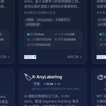
系统
stars。基于深度学习的视频换脸工具，
简单的人
的自适
支持从图片提取人脸特征并替换到目标
深度
助功能
视频中，提供训练和推理完整流程
口，
🎯
多模态内容理解与生成
🎯
多模
#
换脸
#
Deepfake
#
深度学习
#
人脸
#
视频处理
#
计算
23
语言
Python
🍴 Forks
13,499
语
8/6
📅 上线
2017/12/19
🔄 更新
2026/8/6
📅 
📥 收录
2026/4/20
📥 
工具 →
优缺点
▼
访问工具 →
优缺点
🏷️
🎨
X-AnyLabeling
i
开源
⭐
10.0k
↑
+6
github.com/CVHub520/X-AnyLabeling
AI 辅助的数据标注工具，9.2K+
MIT
ars。
stars。集成 Segment Anything 等多
计算
多模态