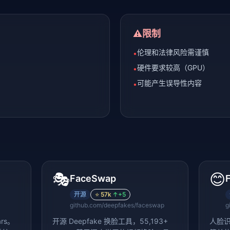
⚠️
限制
伦理和法律风险需谨慎
•
硬件要求较高（GPU）
•
可能产生误导性内容
•
🎭
😊
FaceSwap
开源
⭐
57k
↑
+5
github.com/deepfakes/faceswap
g
rs。
开源 Deepfake 换脸工具，55,193+
人脸识别