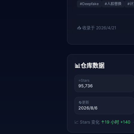
#
Deepfake
#
人脸替换
#
计
📥 收录于
2026/4/21
📊
仓库数据
⭐
Stars
95,736
🔄
更新
2026/8/6
📈 Stars 变化
↑
19 小时 +140