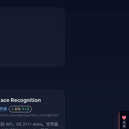
Face Recognition
开源
⭐
57k
↑
+3
ithub.com/ageitgey/face_recognition
支持一下
 API，56,311+ stars。世界最