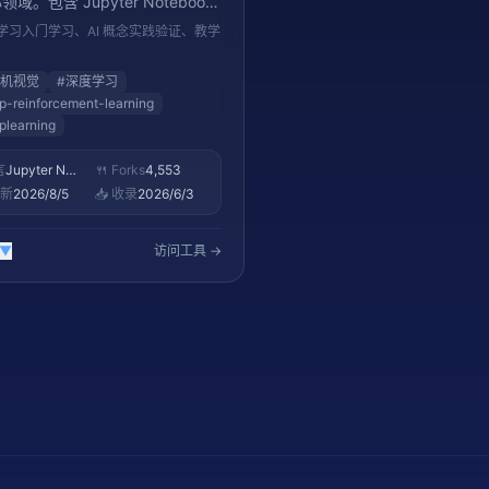
域。包含 Jupyter Notebook
代码和教学视频，是学习深度学习
学习入门学习、AI 概念实践验证、教学
质资源。8.6K+ stars。
机视觉
#
深度学习
p-reinforcement-learning
plearning
言
Jupyter Notebook
🍴 Forks
4,553
更新
2026/8/5
📥 收录
2026/6/3
▼
访问工具 →