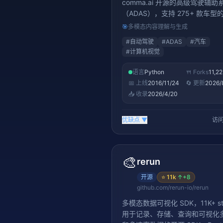
comma.ai 开源的高级驾驶辅助
（ADAS），支持 275+ 款车型
应巡航、车道保持等自动驾驶辅
🎯
多模态内容理解与生成
#
自动驾驶
#
ADAS
#
汽车
#
计算机视觉
语言
Python
🍴 Forks
11,2
📅 上线
2016/11/24
🔄 更新
2026/
📥 收录
2026/4/20
优缺点
▼
访问
🎨
rerun
开源
⭐
11k
↑
+8
github.com/rerun-io/rerun
多模态数据可视化 SDK，11K+ st
用于记录、存储、查询和可视化