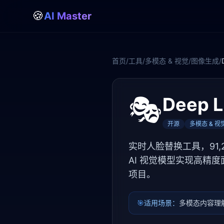
🍪
AI Master
首页
/
工具
/
多模态 & 视觉
/
图像生成
/
🎭
Deep L
开源
多模态 & 视
实时人脸替换工具，91,2
AI 视觉模型实现高精
项目。
🎯
适用场景：
多模态内容理