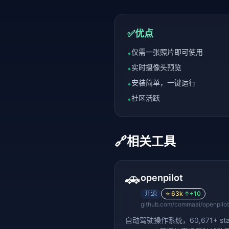
✅
优点
仅需一张照片即可使用
•
实时摄像头预览
•
安装简单，一键运行
•
社区活跃
•
🔗
相关工具
🚗
openpilot
开源
⭐
63k
↑
+10
github.com/commaai/openpilot
自动驾驶操作系统，60,671+ sta