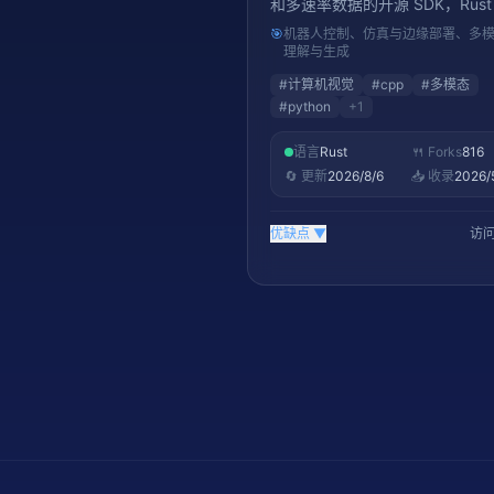
和多速率数据的开源 SDK，Rust
🎯
机器人控制、仿真与边缘部署、多
理解与生成
#
计算机视觉
#
cpp
#
多模态
#
python
+
1
语言
Rust
🍴 Forks
816
🔄 更新
2026/8/6
📥 收录
2026/
优缺点
▼
访问