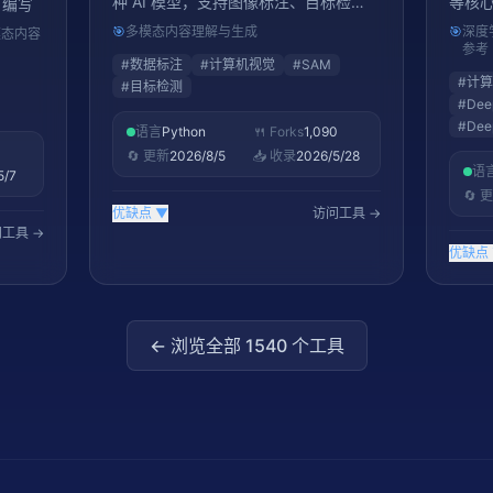
种 AI 模型，支持图像标注、目标检
等核心领
 编写
测、实例分割、姿态估计等多种标注任
实验
🎯
多模态内容理解与生成
🎯
深度
模态内容
务
实践的优
参考
#
数据标注
#
计算机视觉
#
SAM
#
计算
#
目标检测
#
Dee
#
Dee
语言
Python
🍴 Forks
1,090
🔄 更新
2026/8/5
📥 收录
2026/5/28
语
5/7
🔄 
优缺点
▼
访问工具 →
工具 →
优缺点
← 浏览全部
1540
个工具