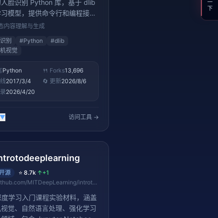
脸识别 Python 库，基于 dlib
学习模型，提供命令行和编程接
支持人脸识别、比对、定位等功能
态内容理解与生成
识别
#
Python
#
dlib
机视觉
言
Python
🍴 Forks
13,696
上线
2017/3/4
🔄 更新
2026/8/6
收录
2026/4/20
▼
访问工具 →
ntrotodeeplearning
开源
⭐
8.7k
↑
+1
github.com/MITDeepLearning/introtodeeplearning
 深度学习入门课程实验材料，涵盖
机视觉、自然语言处理、强化学习