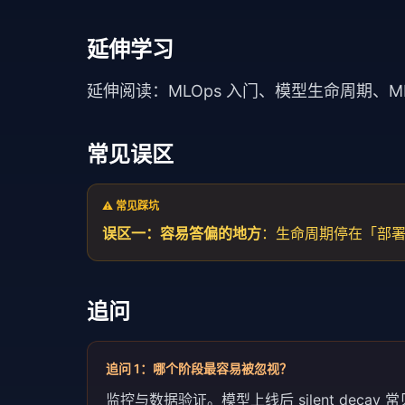
延伸学习
延伸阅读：
MLOps 入门
、
模型生命周期
、
M
常见误区
⚠️ 常见踩坑
误区一：容易答偏的地方
：生命周期停在「部
追问
追问
1
：
哪个阶段最容易被忽视？
监控与数据验证。模型上线后 silent de