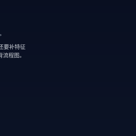
。
还要补特征
背流程图。