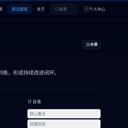
表
面试题库
关于
搜索
个人中心
?
收藏
发）再训练，形成持续改进闭环。
📑 目录
核心要点
简要回答