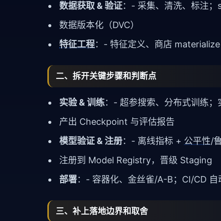
数据获取 & 验证
：- 采集、清洗、标注；s
数据版本化（
DVC
）
特征工程
：- 特征定义、商店 materializ
二、拆开关键步骤和判断点
实验 & 训练
：- 超参搜索、分布式训练；
产出
Checkpoint
与评估报告
模型验证 & 注册
：- 离线指标 +
公平性
/
注册到 Model Registry，晋级 Staging
部署
：- 容器化、金丝雀/A-B；CI/CD 
三、补上落地边界和取舍