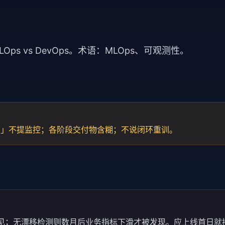
LOps vs DevOps
。术语：
MLOps
、
可观测性
。
署」不提监控；各阶段交付物含糊；不说闭环重训。
cay 常见；无漂移检测则数月后业务指标下滑才被发现。应上线首日