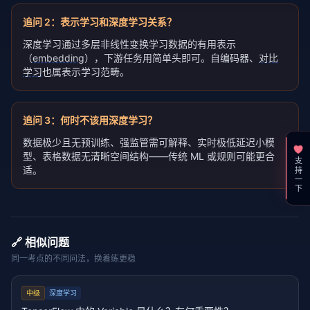
追问
2
：
表示学习和深度学习关系？
深度学习通过多层非线性变换学习数据的有用表示
（
embedding
），下游任务用简单头即可。自编码器、
对比
学习
也属表示学习范畴。
追问
3
：
何时不该用深度学习？
数据极少且无预训练、强监管需可解释、实时极低延迟小模
型、表格数据无清晰空间结构——传统 ML 或规则可能更合
支持一下
适。
🔗 相似问题
同一考点的不同问法，换着练更稳
中级
深度学习