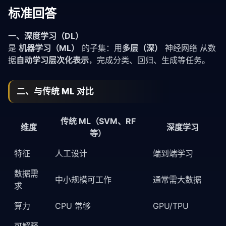
标准回答
一、
深度学习（DL）
是
机器学习（ML）
的子集：用
多层（深）
神经网络
从数
据
自动学习层次化表示
，完成分类、回归、生成等任务。
二、与传统 ML 对比
传统 ML（SVM、RF
维度
深度学习
等）
特征
人工设计
端到端学习
数据需
中小规模可工作
通常需大数据
求
算力
CPU 常够
GPU/TPU
可解释