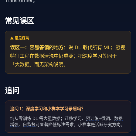
Transformer
。
常见误区
⚠️ 常见踩坑
误区一：容易答偏的地方
：说 DL 取代所有 ML；忽视
特征工程在数据清洗中仍重要；把深度学习等同于
「大数据」而无架构说明。
追问
追问
1
：
深度学习和小样本学习矛盾吗？
纯从零训练 DL 需大量数据；迁移学习、
预训练
+微调、
数据
增强
、
自监督
可显著降低标注需求。小样本是活跃研究方向。