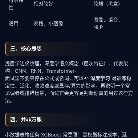
相对较好
较弱（黑盒）
性
图像、语音、
适用
表格、小图像
NLP
三、核心思想
浅层学边缘纹理，深层学语义概念（层次特征）。代表架
构：
CNN
、
RNN
、
Transformer
。
面试里不要只停在公式或名词，可以补
深度学习
对训练稳
定性、泛化、收敛速度或显存/算力的影响。再说明一个常
见调参或排错场景，面试官会更容易判断你真的用过这些方
法。
四、并非万能
小数据表格任务
XGBoost
常更强；需权衡标注成本、延