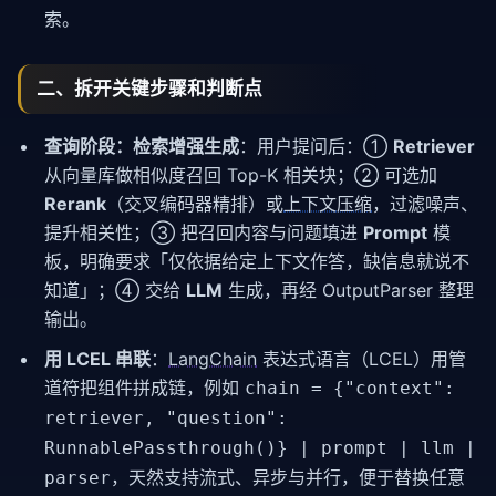
索。
二、拆开关键步骤和判断点
查询阶段：检索增强生成
：用户提问后：①
Retriever
从向量库做相似度召回 Top-K 相关块；② 可选加
Rerank
（交叉编码器精排）或
上下文压缩
，过滤噪声、
提升相关性；③ 把召回内容与问题填进
Prompt
模
板，明确要求「仅依据给定上下文作答，缺信息就说不
知道」；④ 交给
LLM
生成，再经 OutputParser 整理
输出。
用 LCEL 串联
：
LangChain
表达式语言（LCEL）用管
道符把组件拼成链，例如
chain = {"context":
retriever, "question":
RunnablePassthrough()} | prompt | llm |
，天然支持流式、异步与并行，便于替换任意
parser