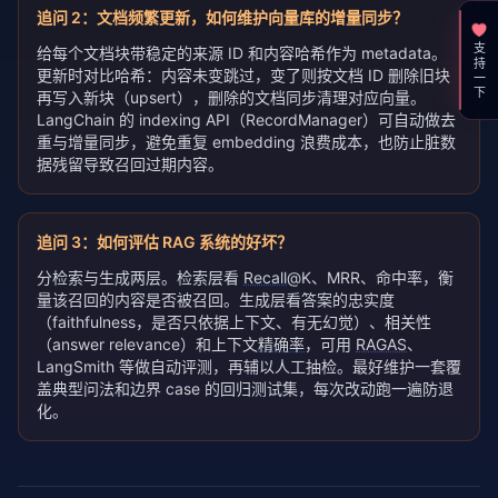
追问
2
：
文档频繁更新，如何维护向量库的增量同步？
支持一下
给每个文档块带稳定的来源 ID 和内容哈希作为 metadata。
更新时对比哈希：内容未变跳过，变了则按文档 ID 删除旧块
再写入新块（upsert），删除的文档同步清理对应向量。
LangChain 的 indexing API（RecordManager）可自动做去
重与增量同步，避免重复 embedding 浪费成本，也防止脏数
据残留导致召回过期内容。
追问
3
：
如何评估 RAG 系统的好坏？
分检索与生成两层。检索层看
Recall
@K、MRR、命中率，衡
量该召回的内容是否被召回。生成层看答案的忠实度
（faithfulness，是否只依据上下文、有无幻觉）、相关性
（answer relevance）和上下文
精确率
，可用
RAGAS
、
LangSmith 等做自动评测，再辅以人工抽检。最好维护一套覆
盖典型问法和边界 case 的回归测试集，每次改动跑一遍防退
化。