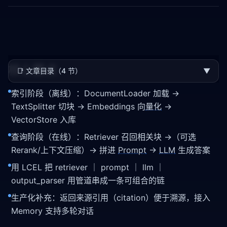
核心要点
📑
文章目录（4 节）
▼
索引阶段（离线）：DocumentLoader 加载 →
TextSplitter 切块 → Embeddings 向
量化
→
VectorStore 入库
查询阶段（在线）：Retriever 召回相关块 →（可选
Rerank/上下文压缩）→ 拼进
Prompt
→
LLM
生成答案
用 LCEL 把 retriever ｜ prompt ｜ llm ｜
output_parser 用管道串成一条可组合的链
生产化补充：返回来源引用（citation）便于溯源，接入
Memory 支持多轮对话