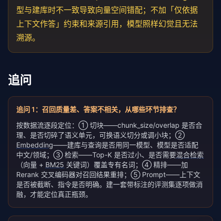
型与建库时不一致导致向量空间错配；不加「仅依据
上下文作答」约束和来源引用，模型照样幻觉且无法
溯源。
追问
追问
1
：
召回质量差、答案不相关，从哪些环节排查？
按数据流逐段定位：① 切块——chunk_size/overlap 是否合
理、是否切碎了语义单元，可换语义切分或调小块；②
Embedding
——建库与查询是否用同一模型、模型是否适配
中文/领域；③ 检索——Top-K 是否过小、是否需要
混合检索
（向量 +
BM25
关键词）覆盖专有名词；④ 精排——加
Rerank 交叉编码器对召回结果重排；⑤ Prompt——上下文
是否被截断、指令是否明确。建一套带标注的评测集逐项做消
融，才能定位真正瓶颈。