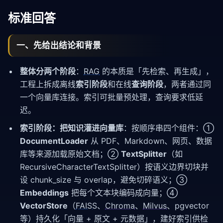
标准回答
一、先给出结论和背景
整体分两个阶段
：
RAG
的本质是「先检索、再生成」，
工程上拆成离线
索引阶段
和在线
查询阶段
，两者通过同
一个向量库连接。索引可批量预处理，查询要求低延
迟。
索引阶段：把知识灌进向量库
：按顺序串四个组件：①
DocumentLoader
从 PDF、Markdown、网页、数据
库等来源加载原始文档；②
TextSplitter
（如
RecursiveCharacterTextSplitter）按语义边界切块并
设 chunk_size 与 overlap，避免切碎语义；③
Embeddings
把每个文本块编码成向量；④
VectorStore
（
FAISS
、
Chroma
、
Milvus
、pgvector
等）持久化「向量 + 原文 + 元数据」，建好索引供检