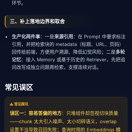
环节。
三、补上落地边界和取舍
生产化两件事
：一是
来源引用
：在 Prompt 中要求标注
引用，并把检索块的 metadata（标题、URL、页码）
回传给前端，方便用户溯源、降低
幻觉
风险；二是
多轮
记忆
：接入 Memory 或基于历史的 Retriever，先把追
问改写成独立问题再检索，支撑连续对话。
常见误区
⚠️ 常见踩坑
误区一：容易答偏的地方
：只堆组件却忽视切块质量
——chunk 太大引入噪声、太小切碎语义，overlap
设置不当导致召回失败；查询时用的 Embeddings 模