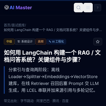
🍪
AI Master
?
首页
/
面试题库
/
如何用 LangChain 构建一个 RAG / 文档问答系统？关键组件与步
骤？
中级
🏗️
系统设计
高频
🔧
AI 工程化
如何用 LangChain 构建一个 RAG / 文
档问答系统？关键组件与步骤？
分索引与查询两阶段：离线
Loader→Splitter→Embeddings→VectorStore
建库，在线 Retriever 召回后塞 Prompt 交 LLM
生成，用 LCEL 串联并加来源引用与多轮记忆。
常见出处：
字节跳动 · 阿里巴巴 · 腾讯 · 百度