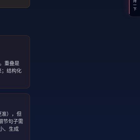
支持一下
升。重叠是
来；结构化
更准），但
细节句子需
用小、生成