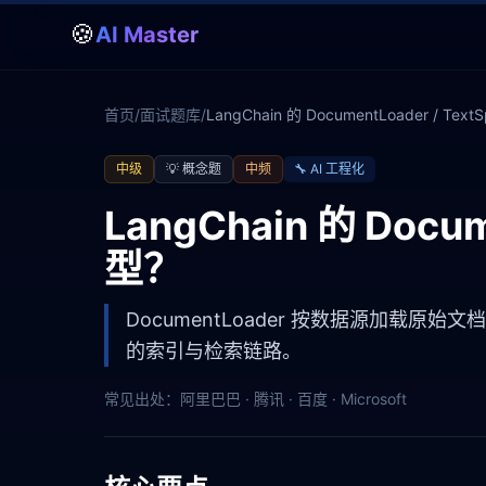
🍪
AI Master
首页
/
面试题库
/
LangChain 的 DocumentLoader / TextS
中级
💡
概念题
中频
🔧
AI 工程化
LangChain 的 Docume
型？
DocumentLoader 按数据源加载原始文
的索引与检索链路。
常见出处：
阿里巴巴 · 腾讯 · 百度 · Microsoft