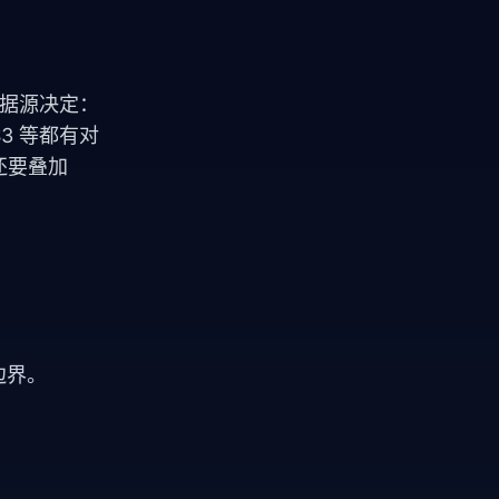
由数据源决定：
S3 等都有对
 还要叠加
边界。