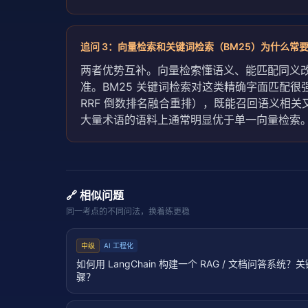
追问
3
：
向量检索和关键词检索（BM25）为什么常
两者优势互补。向量检索懂语义、能匹配同义
准。BM25 关键词检索对这类精确字面匹配很强，却
RRF 倒数排名融合重排），既能召回语义相关又能
大量术语的语料上通常明显优于单一向量检索
🔗 相似问题
同一考点的不同问法，换着练更稳
中级
AI 工程化
如何用 LangChain 构建一个 RAG / 文档问答系统
骤？