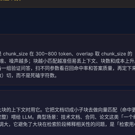
ze 在 300~800 token、overlap 取 chunk_size 的
不精准、噪声越多；块越小匹配越准但易丢上下文、块数和成本上
备一组验证问答，扫不同参数看召回命中率和答案质量，再定下
数）切，而不是死磕字符数。
？
大块的上下文时用它。它把文档切成小子块去做向量匹配（命中
整）喂给 LLM。典型场景：技术文档、合同、论文这类「一个
k 调大，它避免了大块在检索阶段稀释相关性的问题，是「检索