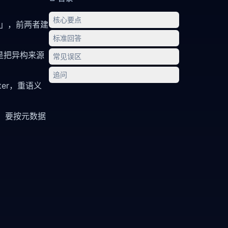
核心要点
得准」，前两者建
标准回答
关键是把异构来源
常见误区
追问
itter，重语义
ent，要按元数据