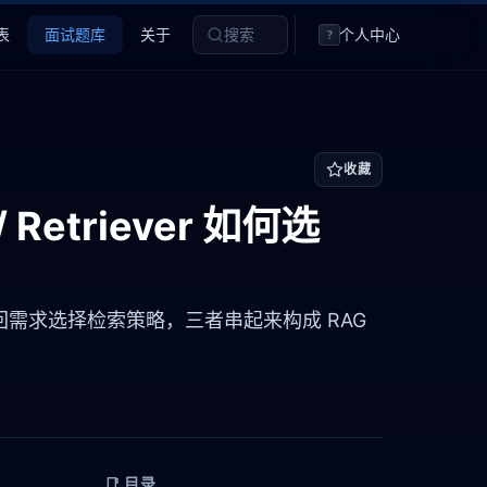
表
面试题库
关于
搜索
个人中心
?
收藏
 / Retriever 如何选
er 按召回需求选择检索策略，三者串起来构成 RAG
📑 目录