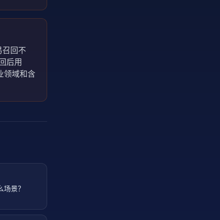
易召回不
召回后用
专业领域和含
什么场景？