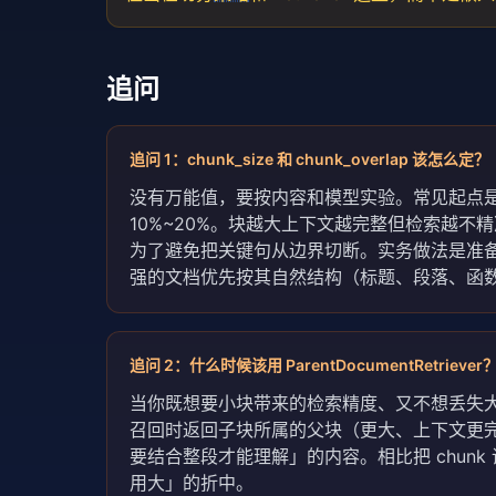
追问
追问
1
：
chunk_size 和 chunk_overlap 该怎么定？
没有万能值，要按内容和模型实验。常见起点是 chunk_si
10%~20%。块越大上下文越完整但检索越
为了避免把关键句从边界切断。实务做法是准
强的文档优先按其自然结构（标题、段落、函
追问
2
：
什么时候该用 ParentDocumentRetriever
当你既想要小块带来的检索精度、又不想丢失
召回时返回子块所属的父块（更大、上下文更完
要结合整段才能理解」的内容。相比把 chun
用大」的折中。