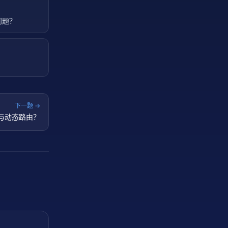
问题？
下一题 →
支与动态路由？