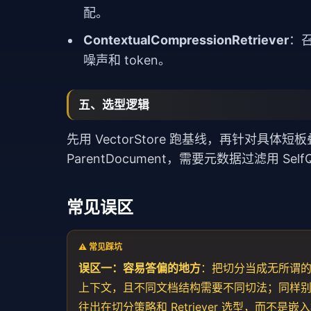
配。
ContextualCompressionRetriever
：召
噪声和 token。
五、选型逻辑
先用 VectorStore 跑基线，再针对具体短板
ParentDocument，需要元数据过滤用 SelfQ
常见误区
⚠️ 常见踩坑
误区一：容易答偏的地方
：把切分当成无所谓的小
上下文，且不同文档结构需要不同切法；同样别迷
往出在切分
策略
和 Retriever 选型，而不是