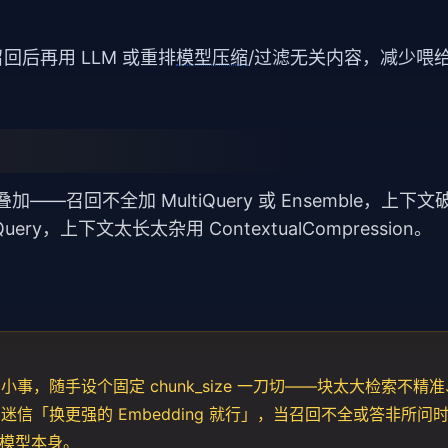
回后再用 LLM 或重排
模型压缩
/过滤无关内容，减少喂
叠加——召回不全加 MultiQuery 或 Ensemble，上下
uery，上下文太长太杂用 ContextualCompression。
事，随手设个固定 chunk_size 一刀切——块太大检索不精
信「换更强的 Embedding 就行」，当召回不全或答非所问
嵌入模型本身。