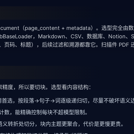
nt（page_content + metadata）。选型完全
BaseLoader，Markdown、CSV、数据库、Notion、
a（来源、页码、标题），后续过滤和溯源都靠它。扫描件 PDF
索精度，所以要切块。选型看内容结构：
用首选，按段落→句子→词逐级递归切，尽量不破坏语义
非字符计数，能精确控制每块不超模型限制。
ng 在语义转折处切分，块内主题更聚合，代价是更慢更贵。