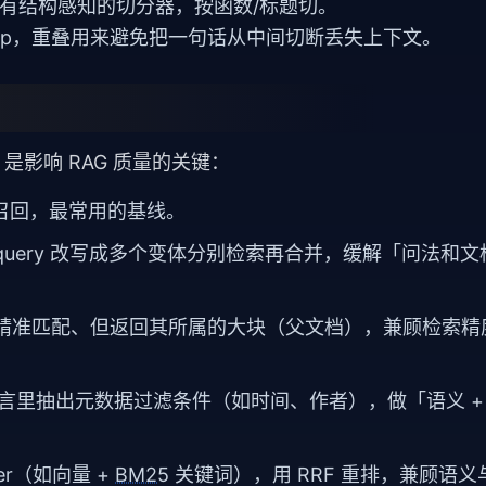
ML 有结构感知的切分器，按函数/标题切。
_overlap，重叠用来避免把一句话从中间切断丢失上下文。
块」，是影响 RAG 质量的关键：
召回，最常用的基线。
query 改写成多个变体分别检索再合并，缓解「问法和
精准匹配、但返回其所属的大块（父文档），兼顾检索精
然语言里抽出元数据过滤条件（如时间、作者），做「语义 +
ver（如向量 +
BM25
关键词），用 RRF 重排，兼顾语义