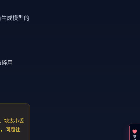
给生成模型的
文破碎用
准、块太小丢
时，问题往