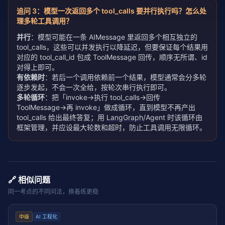
追问
3
：
模型一次返回多个 tool_calls 要并行执行吗？怎么处
理多轮工具调用？
并行
：模型可能在一条 AIMessage 里返回多个相互独立的
tool_calls，这些可以并发执行以降
延迟
，但要保证每个结果用
对应的 tool_call_id 包成 ToolMessage 回传，顺序无所谓、id
对得上即可。
有依赖时
：若后一个调用依赖前一个结果，模型通常会分多轮
逐步发起，不会一次全给，按轮次串行执行即可。
多轮循环
：把「invoke→执行 tool_calls→回传
ToolMessage→再 invoke」做成循环，直到模型不再产出
tool_calls 给出最终答复；用
LangGraph
/Agent 时该循环由
框架管理，并应设最大轮数和超时，防止工具调用无限循环。
🔗 相似问题
同一考点的不同问法，换着练更稳
中级
AI 工程化