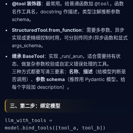
@tool 装饰器
：最常用。给普通函数加
，函数
@tool
名作工具名，docstring 作描述，类型注解推断参数
schema。
StructuredTool.from_function
：需要多参数、异步
实现或更精细控制时用，可分别传同步/异步函数和显式
args_schema。
继承 BaseTool
：实现 _run/_arun，适合需要持有状
态、做复杂参数校验或自定义错误处理的工具。
三种方式都要写清三要素：
名称
、
描述
（给模型判断是
否调用）、
参数 schema
（推荐用 Pydantic 模型，给
每个字段加 description）。
三、第二步：绑定模型
llm_with_tools =
model.bind_tools([tool_a, tool_b])