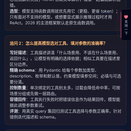
错。
选型
：模型支持函数调用就优先用它（更稳、更省
token
）；
只有面对不支持的模型，或想要显式展示推理过程时才用
支持一下
ReAct。2026 的主流框架默认走原生函数调用。
追问
2
：
怎么提高模型选对工具、填对参数的准确率？
写好描述
：工具描述讲清「什么场景用、不该在什么场景用、
返回什么」，让模型有明确的选择依据；相似工具要在描述里
区分边界。
精确 schema
：用 Pydantic 给每个参数加类型、
description、枚举和默认值，约束模型填参空间；必填与可选
要分清。
控制数量
：单次绑定的工具别太多，过载会降低命中率，可按
场景分组或先做一层路由。
容错回传
：工具执行失败时把错误信息作为结果回传，模型能
据此调整参数重试。
评测
：用真实 query 集回归测试工具选择与参数正确率，针对
错例迭代描述和 schema。