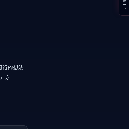
支持一下
可行的想法
ars）