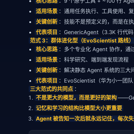
核心思路
：9 个原子工具 + ~100 行 A
适用场景
：通用任务执行、工具使用、复
关键创新
：技能不是预定义的，而是在执
代表项目
：
GenericAgent
（3.3K 行代
范式 3：群体进化型（EvoScientist 路线）
核心思路
：多个专业化 Agent 协作
适用场景
：科学研究、端到端发现流程
关键创新
：解决静态 Agent 系统的
代表项目
：EvoScientist（华为小一团队，~3
三大范式的共同点
：
不是更大的模型，而是更好的架构
——
G
记忆和学习的结构比模型大小更重要
Agent 被告知一次后就永远记住，每次