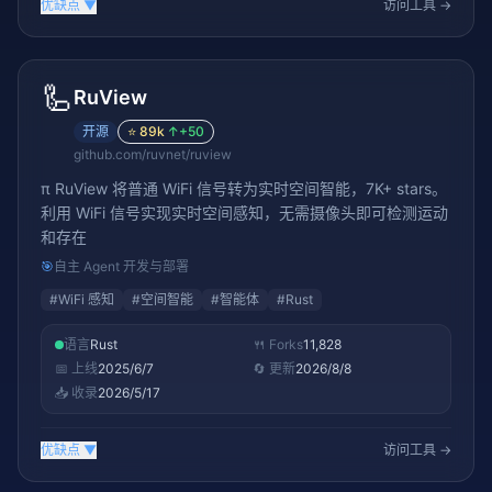
优缺点
▼
访问工具 →
🦾
RuView
开源
⭐
89k
↑
+50
github.com/ruvnet/ruview
π RuView 将普通 WiFi 信号转为实时空间智能，7K+ stars。
利用 WiFi 信号实现实时空间感知，无需摄像头即可检测运动
和存在
🎯
自主 Agent 开发与部署
#
WiFi 感知
#
空间智能
#
智能体
#
Rust
语言
Rust
🍴 Forks
11,828
📅 上线
2025/6/7
🔄 更新
2026/8/8
📥 收录
2026/5/17
优缺点
▼
访问工具 →