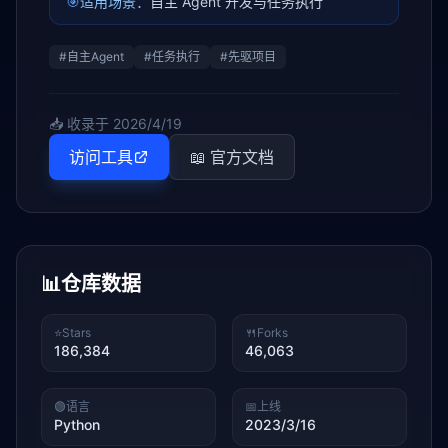
🎯
适用场景：
自主 Agent 开发与任务执行
#
自主Agent
#
任务执行
#
先驱项目
📥 收录于
2026/4/19
访问工具
📖 官方文档
📊
仓库数据
⭐
Stars
🍴
Forks
186,384
46,063
🟢
语言
📅
上线
Python
2023/3/16