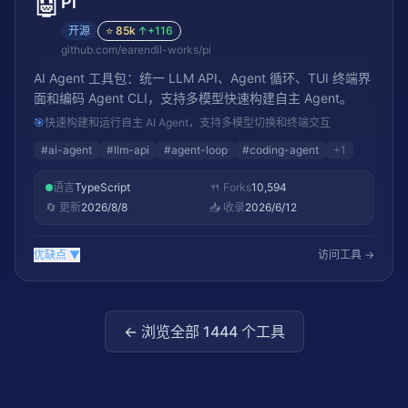
🤖
Pi
开源
⭐
85k
↑
+116
github.com/earendil-works/pi
AI Agent 工具包：统一 LLM API、Agent 循环、TUI 终端界
面和编码 Agent CLI，支持多模型快速构建自主 Agent。
🎯
快速构建和运行自主 AI Agent，支持多模型切换和终端交互
#
ai-agent
#
llm-api
#
agent-loop
#
coding-agent
+
1
语言
TypeScript
🍴 Forks
10,594
🔄 更新
2026/8/8
📥 收录
2026/6/12
优缺点
▼
访问工具 →
← 浏览全部
1444
个工具