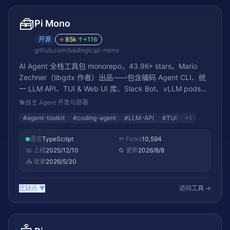
🧰
Pi Mono
开源
⭐
85k
↑
+116
github.com/badlogic/pi-mono
AI Agent 全栈工具包 monorepo，43.9K+ stars。Mario
Zechner（libgdx 作者）出品——包含编码 Agent CLI、统
一 LLM API、TUI & Web UI 库、Slack Bot、vLLM pods。
统一 LLM API 抽象化 Anthropic、OpenAI、Google、Groq
🎯
自主 Agent 开发与部署
等后端接口，各组件可互换使用。提供真实世界 OSS
#
agent-toolkit
#
coding-agent
#
LLM-API
#
TUI
+
1
session 数据反馈用于改进编码 Agent 评估
语言
TypeScript
🍴 Forks
10,594
📅 上线
2025/12/10
🔄 更新
2026/8/8
📥 收录
2026/5/30
优缺点
▼
访问工具 →