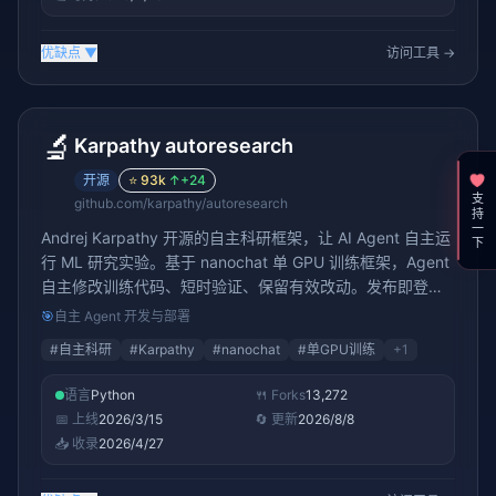
优缺点
▼
访问工具 →
🔬
Karpathy autoresearch
开源
⭐
93k
↑
+24
支持一下
github.com/karpathy/autoresearch
Andrej Karpathy 开源的自主科研框架，让 AI Agent 自主运
行 ML 研究实验。基于 nanochat 单 GPU 训练框架，Agent
自主修改训练代码、短时验证、保留有效改动。发布即登顶
GitHub Trending，76K+ stars。研究者只需写 program.md
🎯
自主 Agent 开发与部署
描述研究方向，Agent 自主完成实验循环
#
自主科研
#
Karpathy
#
nanochat
#
单GPU训练
+
1
语言
Python
🍴 Forks
13,272
📅 上线
2026/3/15
🔄 更新
2026/8/8
📥 收录
2026/4/27