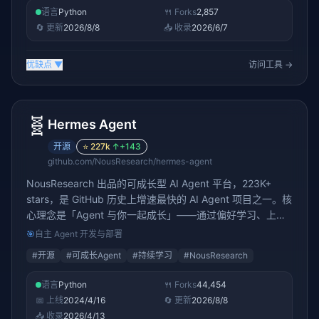
语言
Python
🍴 Forks
2,857
🔄 更新
2026/8/8
📥 收录
2026/6/7
优缺点
▼
访问工具 →
🧬
Hermes Agent
开源
⭐
227k
↑
+143
github.com/NousResearch/hermes-agent
NousResearch 出品的可成长型 AI Agent 平台，223K+
stars，是 GitHub 历史上增速最快的 AI Agent 项目之一。核
心理念是「Agent 与你一起成长」——通过偏好学习、上下
文记忆和技能协作，Agent 在交互中变得越来越懂你。不同
🎯
自主 Agent 开发与部署
于纯自动进化，hermes-agent 采用人机协作模式，降低使
#
开源
#
可成长Agent
#
持续学习
#
NousResearch
用门槛的同时保证进化方向符合用户意图。
语言
Python
🍴 Forks
44,454
📅 上线
2024/4/16
🔄 更新
2026/8/8
📥 收录
2026/4/13