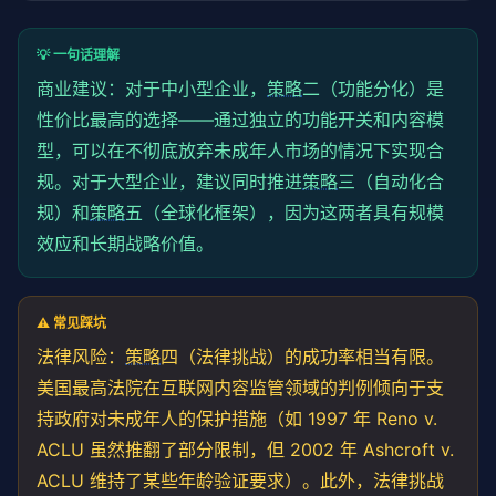
/**

   * 记录合规审计日志（FTC 检查时需要）

💡 一句话理解
   */
logComplianceEvent
(event: {

商业建议：对于中小型企业，
策略
二（功能分化）是
    userId: 
string
;

性价比最高的选择——通过独立的功能开关和内容模
    action: 
'verification_request'
 | 
'access_denied
    details: 
型，可以在不彻底放弃未成年人市场的情况下实现合
Record
<
string
, 
any
>;

  }) {

规。对于大型企业，建议同时推进
策略
三（自动化合
// 在实际实现中，这些日志应写入不可篡改的审计存储
规）和
策略
五（全球化框架），因为这两者具有规模
console
.
log
(
`[GUARD Compliance] ${event.action}
  }

效应和长期战略价值。
}
⚠️ 常见踩坑
法律风险：
策略
四（法律挑战）的成功率相当有限。
美国最高法院在互联网内容监管领域的判例倾向于支
持政府对未成年人的保护措施（如 1997 年 Reno v.
ACLU 虽然推翻了部分限制，但 2002 年 Ashcroft v.
ACLU 维持了某些年龄验证要求）。此外，法律挑战