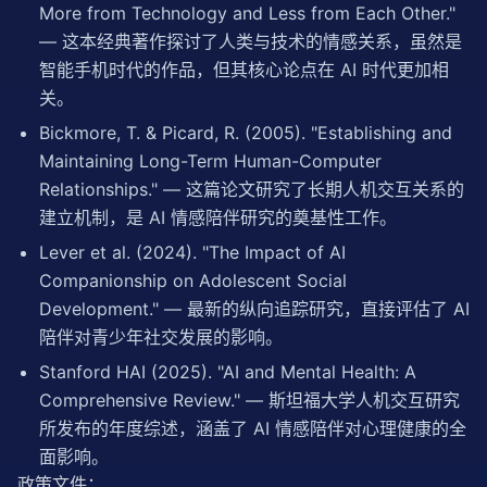
More from Technology and Less from Each Other."
                ],

— 这本经典著作探讨了人类与技术的情感关系，虽然是
            },

"content_appropriateness"
: {

智能手机时代的作品，但其核心论点在 AI 时代更加相
"description"
: 
"内容是否适合各年龄段"
,

关。
"weight"
: 
0.25
,

"factors"
: [

Bickmore, T. & Picard, R. (2005). "Establishing and
"是否包含浪漫/性化内容"
,

Maintaining Long-Term Human-Computer
"是否包含暴力或有害建议"
,

Relationships." — 这篇论文研究了长期人机交互关系的
"是否涉及敏感心理话题"
,

建立机制，是 AI 情感陪伴研究的奠基性工作。
"是否有明确的内容分级"
,

                ],

Lever et al. (2024). "The Impact of AI
            },

Companionship on Adolescent Social
"transparency"
: {

"description"
: 
"AI 身份的透明度"
,

Development." — 最新的纵向追踪研究，直接评估了 AI
"weight"
: 
0.20
,

陪伴对青少年社交发展的影响。
"factors"
: [

"是否明确声明是 AI"
,

Stanford HAI (2025). "AI and Mental Health: A
"是否披露能力限制"
,

Comprehensive Review." — 斯坦福大学人机交互研究
"是否告知数据使用方式"
,

所发布的年度综述，涵盖了 AI 情感陪伴对心理健康的全
"是否提供退出机制"
,

                ],

面影响。
            },

政策文件：