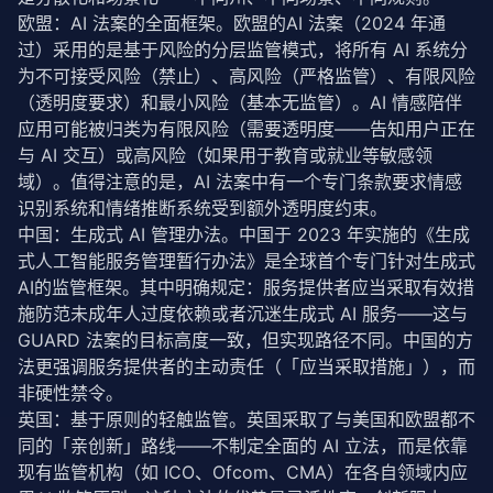
欧盟：AI 法案的全面框架。欧盟的AI 法案（2024 年通
过）采用的是基于风险的分层监管模式，将所有 AI 系统分
为不可接受风险（禁止）、高风险（严格监管）、有限风险
（透明度要求）和最小风险（基本无监管）。AI 情感陪伴
应用可能被归类为有限风险（需要透明度——告知用户正在
与 AI 交互）或高风险（如果用于教育或就业等敏感领
域）。值得注意的是，AI 法案中有一个专门条款要求情感
识别系统和情绪推断系统受到额外透明度约束。
中国：生成式 AI 管理办法。中国于 2023 年实施的《生成
式人工智能服务管理暂行办法》是全球首个专门针对生成式 
AI的监管框架。其中明确规定：服务提供者应当采取有效措
施防范未成年人过度依赖或者沉迷生成式 AI 服务——这与 
GUARD 法案的目标高度一致，但实现路径不同。中国的方
法更强调服务提供者的主动责任（「应当采取措施」），而
非硬性禁令。
英国：基于原则的轻触监管。英国采取了与美国和欧盟都不
同的「亲创新」路线——不制定全面的 AI 立法，而是依靠
现有监管机构（如 ICO、Ofcom、CMA）在各自领域内应