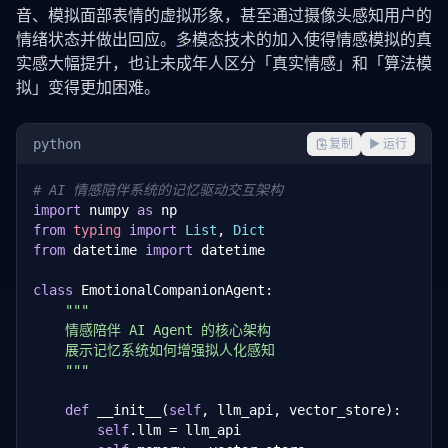
音、模拟面部表情的虚拟形象，甚至通过摄像头感知用户的
情绪状态并做出回应。
多模态
技术的加入使得情感模拟的真
实感大幅提升，也让未成年人区分「真实情感」和「算法模
拟」变得更加困难。
python
复制
▶ 运行
# AI 情感陪伴系统的记忆驱动交互架构
import
 numpy 
as
from
typing
import
List
, 
Dict
from
 datetime 
import
 datetime

class
 EmotionalCompanionAgent:

"""

    情感陪伴 AI Agent 的核心架构

    展示记忆系统如何增强拟人化感知

    """
def
 __init__(
self
, llm_api, vector_store):

self
.llm = llm_api
