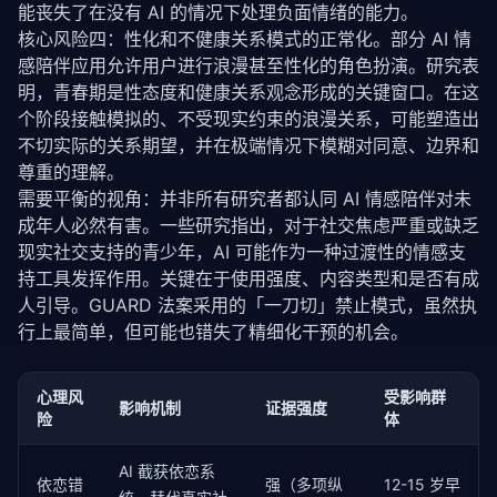
能丧失了在没有 AI 的情况下处理负面情绪的能力。
def
 build_emotional_context(
self
, current_messa
核心风险四：性化和不健康关系模式的正常化。部分 AI 情
# 如果所有方法都无法确认，默认拒绝
"""构建包含历史记忆的对话上下文"""
return
False
, 
"无法确认年龄，默认拒绝访问"
感陪伴应用允许用户进行浪漫甚至性化的角色扮演。研究表
        context_parts = []

        context_parts.append(
f"用户当前情绪: {current_em
明，青春期是性态度和健康关系观念形成的关键窗口。在这
def
 _call_third_party_service(
self
, user_input:
        context_parts.append(
f"用户说: {current_mess
个阶段接触模拟的、不受现实约束的浪漫关系，可能塑造出
"""调用第三方年龄验证服务（如 Yoti, Jumio, Pers
不切实际的关系期望，并在极端情况下模糊对同意、边界和
# 实际实现中会调用外部 API
if
 past_interactions:

尊重的理解。
return
 {
"verified"
: 
False
, 
"age"
: 
None
}

            context_parts.append(
"\n历史相关交互:"
)

需要平衡的视角：并非所有研究者都认同 AI 情感陪伴对未
for
 mem 
in
 past_interactions[:
3
]:

def
 _cache_result(
self
, user_id: 
str
, passed: 
b
                context_parts.append(

成年人必然有害。一些研究指出，对于社交焦虑严重或缺乏
"""缓存验证结果，避免重复验证"""
f"  - [{mem['timestamp']}] 用户情
现实社交支持的青少年，AI 可能作为一种过渡性的情感支
        cache_key = hashlib.sha256(
f"{user_id}:{met
f"AI 回应: {mem['ai_response'][:
持工具发挥作用。关键在于使用强度、内容类型和是否有成
self
.verification_cache[cache_key] = {

                )

人引导。GUARD 法案采用的「一刀切」禁止模式，虽然执
"passed"
: passed,

"method"
: method,

行上最简单，但可能也错失了精细化干预的机会。
        context_parts.append(
"\n请以共情和支持的方式回
"timestamp"
: time.time(),

return
"\n"
.join(context_parts)
"ttl"
: 
86400
 * 
30
# 30 天有效
        }
心理风
受影响群
影响机制
证据强度
险
体
AI 截获依恋系
依恋错
强（多项纵
12-15 岁早