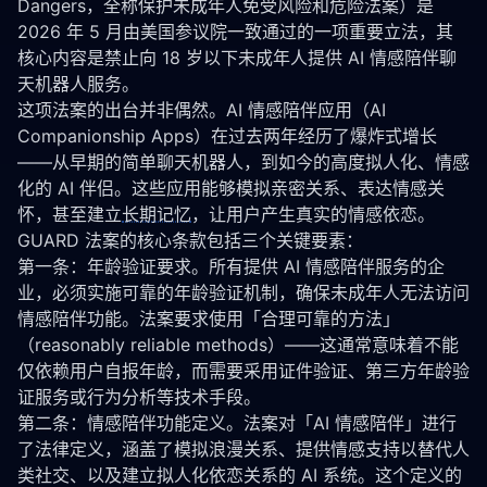
Dangers，全称保护未成年人免受风险和危险法案）是
2026 年 5 月由美国参议院一致通过的一项重要立法，其
核心内容是禁止向 18 岁以下未成年人提供 AI 情感陪伴聊
天机器人服务。
这项法案的出台并非偶然。AI 情感陪伴应用（AI 
Companionship Apps）在过去两年经历了爆炸式增长
——从早期的简单聊天机器人，到如今的高度拟人化、情感
化的 AI 伴侣。这些应用能够模拟亲密关系、表达情感关
怀，甚至建立
长期记忆
，让用户产生真实的情感依恋。
GUARD 法案的核心条款包括三个关键要素：
第一条：年龄验证要求。所有提供 AI 情感陪伴服务的企
业，必须实施可靠的年龄验证机制，确保未成年人无法访问
情感陪伴功能。法案要求使用「合理可靠的方法」
（reasonably reliable methods）——这通常意味着不能
仅依赖用户自报年龄，而需要采用证件验证、第三方年龄验
证服务或行为分析等技术手段。
第二条：情感陪伴功能定义。法案对「AI 情感陪伴」进行
了法律定义，涵盖了模拟浪漫关系、提供情感支持以替代人
类社交、以及建立拟人化依恋关系的 AI 系统。这个定义的