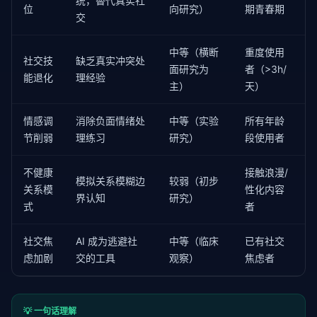
统，替代真实社
位
向研究）
期青春期
交
中等（横断
重度使用
社交技
缺乏真实冲突处
面研究为
者（>3h/
能退化
理经验
主）
天）
情感调
消除负面情绪处
中等（实验
所有年龄
节削弱
理练习
研究）
段使用者
不健康
接触浪漫/
模拟关系模糊边
较弱（初步
关系模
性化内容
界认知
研究）
式
者
社交焦
AI 成为逃避社
中等（临床
已有社交
虑加剧
交的工具
观察）
焦虑者
💡 一句话理解