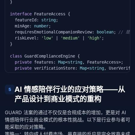
}

interface
 FeatureAccess {

  featureId: 
string
;

  minAge: 
number
;

  requiresEmotionalCompanionReview: 
boolean
; 
// 是
  riskLevel: 
'low'
 | 
'medium'
 | 
'high'
;

}

class
 GuardComplianceEngine {

private
 features: 
Map
<
string
, FeatureAccess>;

private
 verificationStore: 
Map
<
string
, UserVerific
constructor
() {

this
.features = 
new
Map
();

AI 情感陪伴行业的应对策略——从
5
this
.verificationStore = 
new
Map
();

产品设计到商业模式的重构
this
.
initializeFeatureRegistry
();

  }

GUARD 法案的通过不仅仅是合规成本的增加，更是对 AI 
/**

情感陪伴行业商业模式的根本性挑战。以下是行业参与者可
   * 注册产品中的所有功能，标注其情感陪伴属性

能采取的应对
策略
。
   */
策略
一：转向成人付费市场。最直接的反应是完全放弃未成
private
initializeFeatureRegistry
() {
