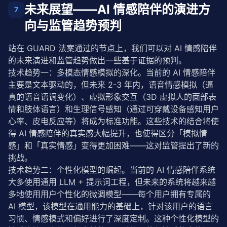
未来展望——AI 情感陪伴的演进方
7
向与监管趋势预判
站在 GUARD 法案通过的节点上，我们可以对 AI 情感陪伴
的未来演进和监管趋势做出一些基于证据的预判。
技术趋势一：
多模态
情感模拟的深化。当前的 AI 情感陪伴
主要是文本驱动的，但未来 2-3 年内，语音情感模拟（逼
真的语音语调变化）、虚拟形象交互（3D 虚拟人的面部表
情和肢体语言）和生理信号感知（通过可穿戴设备感知用户
心率、皮电反应等）将成为标准功能。这些技术的结合将使
得 AI 情感陪伴的真实感大幅提升，也使得区分「模拟情
感」和「真实情感」变得更加困难——这对监管提出了新的
挑战。
技术趋势二：个性化模型的崛起。当前的 AI 情感陪伴系统
大多使用通用 
LLM
 + 
提示词
工程，但未来的系统将越来越
多地使用用户个性化的微调模型——每个用户拥有专属的 
AI 模型，该模型在通用能力的基础上，针对该用户的语言
习惯、情感模式和偏好进行了深度定制。这种个性化模型的