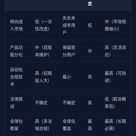
return
 { allowed: 
false
, reason: 
'功能不存在'
 }
度
    }

失去未
// 情感陪伴功能需要严格年龄验证
转向成
低（一次
中（市场规
if
 (feature.requiresEmotionalCompanionReview) {

成年用
低
人市场
性改造）
模缩小）
const
 verification = 
this
.verificationStore.
g
户
if
 (!verification || !verification.isAgeVerifi
return
 {

产品功
中（双版
保留部
高（灵活适
          allowed: 
false
,

中
能分化
本维护）
分用户
应）
          reason: 
'GUARD 法案要求：情感陪伴功能需要年龄
        };

      }

自动化
高（初期
最高（可持
if
 (verification.estimatedAge && verification
合规技
最小
高
return
 {

投入大）
续）
术
          allowed: 
false
,

          reason: 
'GUARD 法案要求：未满 18 岁不可使用
        };

法律挑
低（胜诉概
不确定
不确定
高
      }

战
率低）
    }

全球化
高（多法
全球化
最
最高（长期
return
 { allowed: 
true
, reason: 
'访问允许'
 };

  }

框架
域合规）
覆盖
高
必需）