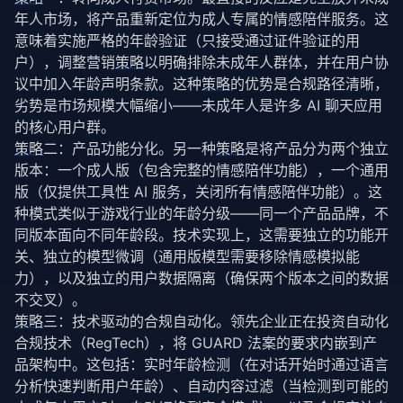
// 情感陪伴功能（GUARD 法案监管范围）
年人市场，将产品重新定位为成人专属的情感陪伴服务。这
this
.features.
set
(
'romantic_chat'
, {

意味着实施严格的年龄验证（只接受通过证件验证的用
      featureId: 
'romantic_chat'
,

户），调整营销
策略
以明确排除未成年人群体，并在用户协
      minAge: 
18
,

议中加入年龄声明条款。这种
策略
的优势是合规路径清晰，
      requiresEmotionalCompanionReview: 
true
,

劣势是市场规模大幅缩小——未成年人是许多 AI 聊天应用
      riskLevel: 
'high'
    });

的核心用户群。
this
.features.
set
(
'emotional_support'
, {

策略
二：产品功能分化。另一种
策略
是将产品分为两个独立
      featureId: 
'emotional_support'
,

版本：一个成人版（包含完整的情感陪伴功能），一个通用
      minAge: 
18
,

版（仅提供工具性 AI 服务，关闭所有情感陪伴功能）。这
      requiresEmotionalCompanionReview: 
true
,

种模式类似于游戏行业的年龄分级——同一个产品品牌，不
      riskLevel: 
'high'
    });

同版本面向不同年龄段。技术实现上，这需要独立的功能开
this
.features.
set
(
'role_play'
, {

关、独立的模型微调（通用版模型需要移除情感模拟能
      featureId: 
'role_play'
,

力），以及独立的用户数据隔离（确保两个版本之间的数据
      minAge: 
18
,

不交叉）。
      requiresEmotionalCompanionReview: 
true
,

策略
三：技术驱动的合规自动化。领先企业正在投资自动化
      riskLevel: 
'high'
    });

合规技术（RegTech），将 GUARD 法案的要求内嵌到产
品架构中。这包括：实时年龄检测（在对话开始时通过语言
// 工具性功能（不在 GUARD 法案范围内）
分析快速判断用户年龄）、自动内容过滤（当检测到可能的
this
.features.
set
(
'homework_help'
, {
