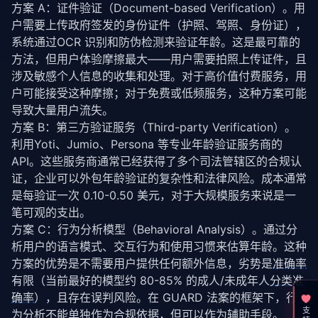
方案 A：证件验证（Document-based Verification）。用
户需要上传政府签发的身份证件（护照、驾照、身份证），
系统通过OCR 识别和防伪检测来验证年龄。这是最可靠的
方法，但用户体验摩擦最大——用户需要拍照上传证件，且
涉及敏感个人信息的收集和处理。对于高价值付费服务，用
户可能接受这种摩擦；对于免费或低频服务，这种方案可能
导致大量用户流失。
方案 B：第三方验证服务（Third-party Verification）。
利用Yoti、Jumio、Persona 等专业年龄验证服务商的 
API。这些服务商通常已经获得了多个司法管辖区的合规认
证，企业可以外包年龄验证的复杂性和法律风险。成本通常
是每验证一次 0.10-0.50 美元，对于大规模服务来说是一
笔可观的支出。
方案 C：行为分析模型（Behavioral Analysis）。通过分
析用户的语言模式、交互行为和使用习惯来估算年龄。这种
方案的优势是不需要用户提供任何额外信息，劣势是
准确率
有限（当前最好的模型约 80-85% 的成人/未成年人
分类准
确率
），且存在误判风险。在 GUARD 法案的框架下，行
为分析不能单独作为合规依据，但可以作为辅助手段。