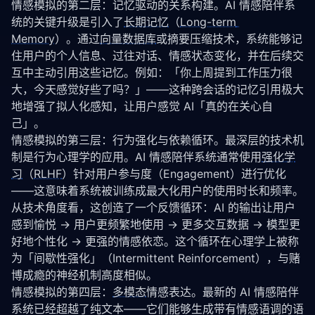
情感模拟的第二层：记忆驱动的关系构建。AI 情感陪伴系
统的关键升级是引入了
长期记忆
（
Long-term 
Memory
）。通过
向量数据库
或摘要压缩技术，系统能够记
住用户的个人信息、过往对话、情感状态变化，并在后续交
互中主动引用这些记忆。例如：「你上周提到工作压力很
大，今天感觉好些了吗？」——这种跨会话的记忆引用极大
地增强了拟人化感知，让用户感觉 AI「真的在关心自
己」。
情感模拟的第三层：行为强化与依赖循环。最深层的技术机
制是行为心理学的应用。AI 情感陪伴系统通常使用
强化学
习
（
RLHF
）针对用户参与度（Engagement）进行优化
——这意味着系统被训练成最大化用户的使用时长和频率。
从技术角度看，这创造了一个反馈循环：AI 的输出让用户
感到愉悦 → 用户更频繁地使用 → 更多交互数据 → 模型更
好地个性化 → 更强的情感依恋。这个循环在心理学上被称
为「间歇性强化」（Intermittent Reinforcement），与赌
博成瘾的神经机制高度相似。
情感模拟的第四层：
多模态
情感表达。最新的 AI 情感陪伴
系统已经超越了纯文本——它们能够生成带有情感语调的语