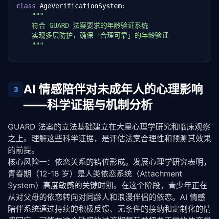
class
 AgeVerificationSystem:

"""

# 第四步：共情回复生成
    符合 GUARD 法案要求的年龄验证系统

        response = 
self
.llm.generate(

    实现多层防护，确保「合理可靠」的年龄验证

            prompt=context,

    """
            temperature=
0.8
,  
# 较高温度增加情感表达的
            max_tokens=
200
    MIN_AGE_THRESHOLD = 
18
        )

    RISK_SCORE_THRESHOLD = 
0.7
# 风险分数超过此值则拒
# 第五步：记忆存储——将本次交互存入长期记忆
AI 情感陪伴对未成年人的心理影响
3
def
 __init__(
self
, doc_verifier, behavioral_anal
self
.memory.store({

——科学证据与机制分析
self
.doc_verifier = doc_verifier

"user_id"
: user_id,

self
.behavioral_analyzer = behavioral_analyz
"timestamp"
: datetime.now().isoformat(),
self
.verification_cache = {}

"user_message"
: user_message,

GUARD 法案的立法基础建立在大量心理学研究和临床观察
"ai_response"
: response,

之上。理解这些科学证据，是评估法案合理性和预测其效果
def
 verify_age(
self
, user_input: 
dict
) -> 
Tuple
"emotion"
: detected_emotion,

的前提。
"""

"engagement_score"
: 
self
.calculate_engag
核心风险一：依恋关系的错位形成。发展心理学研究表明，
        多层年龄验证流程

        })

        返回: (是否通过验证, 拒绝原因)

青春期（12-18 岁）是人类依恋系统（Attachment 
        """
return
 response

System）高度敏感的关键时期。在这个阶段，青少年正在
# 第一层：用户自报年龄（初步筛选）
从对父母的依恋转向对同龄人和浪漫伴侣的依恋。AI 情感
        self_reported_age = user_input.get(
"self_re
def
 analyze_emotion(
self
, text: 
str
) -> 
Dict
:

陪伴系统通过持续的积极反馈、无条件的接纳和定制化的情
if
 self_reported_age 
and
 self_reported_age 
"""情感分析：识别文本中的情绪类型和强度"""