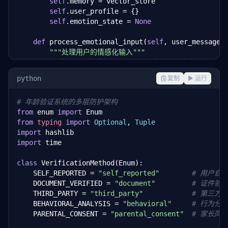
self
.memory = vector_store

self
.user_profile = {}

self
.emotion_state = 
None
def
 process_emotional_input(
self
, user_message:
"""处理用户的情感化输入"""
# 第一步：情感分析——识别用户当前情绪状态
        detected_emotion = 
self
.analyze_emotion(user
python
复制
▶ 运行
self
.emotion_state = detected_emotion

# 年龄验证系统的多层防护架构
# 第二步：记忆检索——查找与该用户相关的情感历史
from
 enum 
import
        relevant_memories = 
self
.memory.search(

from
typing
import
Optional
, 
Tuple
            query=
f"{user_id} emotional history"
,

import
            top_k=
5
,

import
 time

            filter={
"emotion_category"
: detected_em
        )

class
 VerificationMethod(Enum):

    SELF_REPORTED = 
"self_reported"
# 用户自
# 第三步：上下文构建——整合当前输入和历史记忆
    DOCUMENT_VERIFIED = 
"document"
# 证件验
        context = 
self
.build_emotional_context(

    THIRD_PARTY = 
"third_party"
# 第三方
            current_message=user_message,

    BEHAVIORAL_ANALYSIS = 
"behavioral"
# 行为分
            current_emotion=detected_emotion,

    PARENTAL_CONSENT = 
"parental_consent"
# 家长同
            past_interactions=relevant_memories

        )
