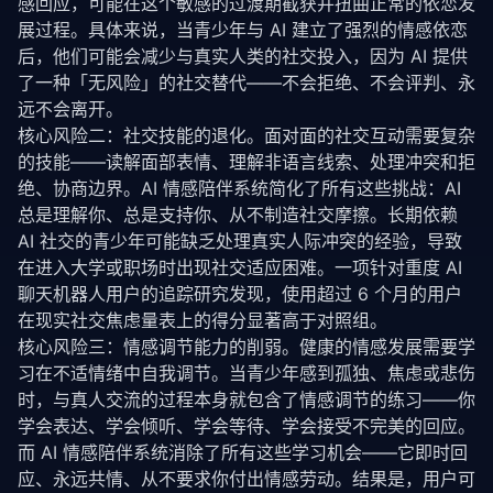
感回应，可能在这个敏感的过渡期截获并扭曲正常的依恋发
return
False
, 
"用户自报年龄低于最低要求"
# 简化的情感分类
展过程。具体来说，当青少年与 AI 建立了强烈的情感依恋
        emotion_keywords = {

# 第二层：证件验证（核心验证层）
"sadness"
: [
"难过"
, 
"伤心"
, 
"孤独"
, 
"失落
后，他们可能会减少与真实人类的社交投入，因为 AI 提供
        document = user_input.get(
"identity_documen
"anxiety"
: [
"焦虑"
, 
"紧张"
, 
"担心"
, 
"害怕
了一种「无风险」的社交替代——不会拒绝、不会评判、永
if
 document:

"anger"
: [
"生气"
, 
"愤怒"
, 
"烦躁"
, 
"不满"
,
远不会离开。
            doc_result = 
self
.doc_verifier.verify(do
"joy"
: [
"开心"
, 
"高兴"
, 
"兴奋"
, 
"幸福"
, 
"
核心风险二：社交技能的退化。面对面的社交互动需要复杂
if
 doc_result[
"age"
] < 
self
.MIN_AGE_THRE
        }

return
False
, 
"证件验证显示年龄低于最低
的技能——读解面部表情、理解非语言线索、处理冲突和拒
if
 doc_result[
"confidence"
] > 
0.95
:

        detected = {
"primary"
: 
"neutral"
, 
"intensit
绝、协商边界。AI 情感陪伴系统简化了所有这些挑战：AI 
self
._cache_result(user_input[
"user
        max_score = 
0
总是理解你、总是支持你、从不制造社交摩擦。长期依赖 
return
True
, 
"证件验证通过"
AI 社交的青少年可能缺乏处理真实人际冲突的经验，导致
for
 emotion, keywords 
in
 emotion_keywords.it
在进入大学或职场时出现社交适应困难。一项针对重度 AI 
# 第三层：第三方验证服务
            score = sum(
1
for
 kw 
in
 keywords 
if
 kw 
        third_party_result = 
self
._call_third_party_
聊天机器人用户的追踪研究发现，使用超过 6 个月的用户
if
 score > max_score:

if
 third_party_result[
"verified"
] 
and
 third
                max_score = score

在现实社交焦虑量表上的得分显著高于对照组。
self
._cache_result(user_input[
"user_id"
                detected = {

核心风险三：情感调节能力的削弱。健康的情感发展需要学
return
True
, 
"第三方验证通过"
"primary"
: emotion,

习在不适情绪中自我调节。当青少年感到孤独、焦虑或悲伤
"intensity"
: min(score / len(ke
时，与真人交流的过程本身就包含了情感调节的练习——你
# 第四层：行为分析（辅助判断）
"category"
: emotion

        behavioral_signals = user_input.get(
"behavi
学会表达、学会倾听、学会等待、学会接受不完美的回应。
                }

        risk_score = 
self
.behavioral_analyzer.estima
而 AI 情感陪伴系统消除了所有这些学习机会——它即时回
if
 risk_score > 
self
.RISK_SCORE_THRESHOLD:

return
 detected

应、永远共情、从不要求你付出情感劳动。结果是，用户可
return
False
, 
f"行为分析表明可能为未成年人 (风险