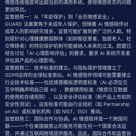
情感连接强度将远超当前的通用系统，使得情感依恋的问题
更加突出。
监管趋势一：从「年龄保护」到「全员情感安全」。
GUARD 法案聚焦于未成年人保护，但随着 AI 情感陪伴对
成年人的影响研究增多，监管可能扩展到更广泛的人群。特
别是针对心理健康脆弱群体（如抑郁症患者、独居老人、社
交障碍者）的特别保护机制可能被纳入未来的立法。欧盟已
经在讨论「AI 心理影响评估」的要求，要求 AI 系统开发者
评估其产品的心理影响。
监管趋势二：技术标准的建立。与隐私保护领域建立了
GDPR这样的全球标准类似，AI 情感陪伴领域可能需要建立
行业技术标准——包括情感模拟透明度标准（AI 必须在交
互中明确声明自己是 AI）、数据使用标准（情感交互数据
的使用和存储规则）、以及安全评估标准（新产品上市前的
安全性测试）。这些标准可能由行业组织（如 Partnership 
on AI）或标准化机构（如 NIST、ISO）推动。
监管趋势三：国际合作与协调。AI 情感陪伴是一个跨国问
题——一个在美国被禁止的服务可能在另一个国家合法运
营，并通过互联网跨境提供服务。因此，国际合作和监管协