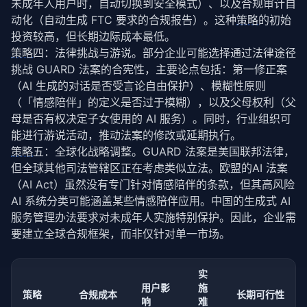
未成年人用户时，自动切换到安全模式）、以及合规审计自
      featureId: 
'homework_help'
,

动化（自动生成 FTC 要求的合规报告）。这种
策略
的初始
      minAge: 
0
,

      requiresEmotionalCompanionReview: 
false
,

投资较高，但长期边际成本最低。
      riskLevel: 
'low'
策略
四：法律挑战与游说。部分企业可能选择通过法律途径
    });

挑战 GUARD 法案的合宪性，主要论点包括：第一修正案
this
.features.
set
(
'general_qa'
, {

（AI 生成的对话是否受言论自由保护）、模糊性原则
      featureId: 
'general_qa'
,

（「情感陪伴」的定义是否过于模糊），以及父母权利（父
      minAge: 
0
,

      requiresEmotionalCompanionReview: 
false
,

母是否有权决定子女使用的 AI 服务）。同时，行业组织可
      riskLevel: 
'low'
能进行游说活动，推动法案的修改或延期执行。
    });

策略
五：全球化战略调整。GUARD 法案是美国联邦法律，
  }

但全球其他司法管辖区正在考虑类似立法。欧盟的AI 法案
（AI Act）虽然没有专门针对情感陪伴的条款，但其高风险 
/**

   * 检查用户是否可以访问某个功能

AI 系统分类可能涵盖某些情感陪伴应用。中国的生成式 AI 
   */
服务管理办法要求对未成年人实施特别保护。因此，企业需
async
checkFeatureAccess
(

要建立全球合规框架，而非仅针对单一市场。
    userId: 
string
,

    featureId: 
string
  ): 
Promise
<{ allowed: 
boolean
; reason: 
string
 }> {
实
const
 feature = 
this
.features.
get
(featureId);

用户影
施
策略
合规成本
长期可行性
if
 (!feature) {

响
难