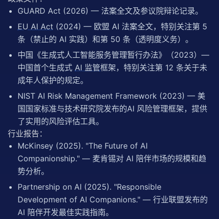
        }

GUARD Act (2026) — 法案全文及参议院辩论记录。
def
 assess_system(
self
, system_description: 
dic
EU AI Act
(2024) — 欧盟 AI 法案全文，特别关注第 5
"""

条（禁止的 AI 实践）和第 50 条（透明度义务）。
        评估 AI 情感陪伴系统的风险等级

        返回：风险评分（0-100）、风险等级、具体建议

中国《生成式人工智能服务管理暂行办法》（2023）—
        """
中国首个生成式
AI 监管
框架，特别关注第 12 条关于未
        total_score = 
0
成年人保护的规定。
        detailed_results = {}

NIST AI Risk Management Framework (2023) — 美
for
 dimension, config 
in
self
.assessment_dim
国国家标准与技术研究院发布的AI 风险管理框架，提供
            dimension_data = system_description.get(
了实用的风险评估工具。
            dimension_score = 
self
._score_dimension(
            weighted_score = dimension_score * conf
行业报告：
            total_score += weighted_score

McKinsey (2025). "The Future of AI
Companionship." — 麦肯锡对 AI 陪伴市场的规模和趋
            detailed_results[dimension] = {

势分析。
"score"
: dimension_score,

"weighted_score"
: weighted_score,

Partnership on AI (2025). "Responsible
"weight"
: config[
"weight"
],

Development of AI Companions." — 行业联盟发布的
"factors_checked"
: config[
"factors"
]
            }

AI 陪伴开发最佳实践指南。