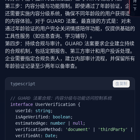
支持一下
第三步：内容分级与功能限制。即使通过了年龄验证，企业
还需要实施内容分级系统，确保不同年龄段的用户获得适当
的内容体验。对于 GUARD 法案，最直接的方式是：对未
通过年龄验证的用户完全关闭情感陪伴功能，仅提供基础的
工具性服务（如信息查询、学习辅导）。
第四步：持续合规与审计。GUARD 法案要求企业建立持续
的合规机制，包括定期报告、第三方审计和用户投诉处理。
企业需要指定合规负责人，建立内部审计流程，并保留所有
年龄验证记录至少两年以备审查。
typescript
复制
// GUARD 法案合规：内容分级与功能访问控制系统
interface
 UserVerification {

  userId: 
string
;

  isAgeVerified: 
boolean
;

  estimatedAge: 
number
 | 
null
;

  verificationMethod: 
'document'
 | 
'thirdParty'
 | 
'
  verifiedAt: 
Date
;
