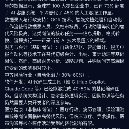
年的数据显示，全球前 100 大零售企业中，已有 73% 部署
了 AI 客服系统，平均替代了 45% 的人工客服工作量。
数据录入与行政支持：OCR 技术、智能文档处理和自动化
工作流使得数据录入员、文档审核员、行政助理等岗位的替
代风险极高。这类岗位的核心任务——信息提取、格式转
换、流程执行——正是当前 AI 技术最擅长的领域。
财务与会计（基础岗位）：自动化记账、智能审计、税务申
报自动化等技术正在替代初级会计、出纳、审计助理等基础
岗位。然而，高级财务分析、战略规划、并购顾问等高端岗
位受到的影响相对较小。
中等风险行业（自动化潜力 30%-60%）：
软件开发：AI 代码生成工具（如 
GitHub Copilot
、
Claude Code
 等）已经能够完成 40-50% 的基础编码任
务。但系统架构设计、复杂业务逻辑实现、团队协调等任务
仍然需要人类开发者的深度参与。
医疗健康（非临床岗位）：医疗行政、病历管理、保险理赔
审核等岗位面临较高替代风险，但临床诊疗、手术操作、医
患沟通等核心医疗活动受到的替代影响有限。