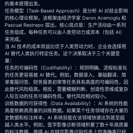
的基本原理出发。
任务模型（Task-Based Approach）是分析 AI 对就业影响
的核心理论框架。该框架由经济学家 Daron Acemoglu 和 
Pascual Restrepo 提出，核心观点是：生产活动由一系列
任务组成，每种任务可以由人类劳动力或资本（包括 AI）
来完成。
当 AI 技术的成本效益比优于人类劳动力时，企业会选择用 
AI 替代人类执行特定任务。这个决策取决于三个关键变
量：
任务的可编码性（Codifiability）：规则明确、流程标准化
的任务更容易被 AI 替代。例如，数据录入、基础翻译、简
单客服问答、财务报表初审等任务具有高度的可编码性，因
此替代风险极高。相反，需要模糊判断、创造性思维或复杂
人际互动的任务可编码性低，替代风险相对较小。
训练数据的可获得性（Data Availability）：AI 系统的性能
高度依赖高质量的训练数据。如果某个任务领域存在大量历
史数据和标注样本，AI 系统就能在该领域快速达到甚至超
越人类水平。例如，医学影像诊断领域积累了数十年高质量
的标注数据，使得 AI 在特定影像识别任务上的准确率已经