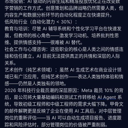
市场营销：AI 驱动的内容生成和精准投放优化正在改变数
字营销的工作方式。创意策划和品牌战略仍然需要人类，但
内容生产和数据分析环节的自动化程度正在快速提升。
低风险行业（自动化潜力 < 30%）：
教育与培训：尽管 AI 辅导系统和个性化学习平台在快速发
展，但教师的核心角色——激发学习动机、培养批判性思
维、提供情感支持——很难被 AI 替代。
社会工作与心理咨询：这些职业的核心是人类之间的情感连
接和信任建立，AI 目前无法提供真正的共情和深层的人际
关系。
艺术创作（纯艺术领域）：虽然 AI 生成艺术在商业设计领
域已有广泛应用，但纯艺术创作——表达人类独特体验和情
感——仍然是人类独有的领地。
2026 年科技行业裁员潮的深层原因：Meta 裁员 10% 的背
后，是公司将大量基础编码和测试工作转移给 
AI Agent
 系
统，导致初级工程师和中级工程师的需求大幅下降。甲骨文
的邮件解聘更是反映了企业在使用 AI 工具后，对中层管理
岗位的重新评估——当 AI 可以自动生成项目报告、进度跟
踪和风险评估时，部分管理岗位的价值被严重削弱。