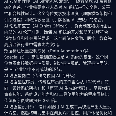
AI 安全审计师（AI Safety Auditor）：随着全球 
AI 监管
框
架的完善，企业需要专业人员对 AI 系统进行安全性、公平
性和合规性审计。这个岗位要求技术深度（理解模型架构和
训练过程）和政策敏感度（了解各国 AI 法规）的结合。
AI 伦理审查官（AI Ethics Officer）：负责制定和执行企业
内部的 AI 伦理准则，确保 AI 系统的开发和部署过程符合
道德标准和社会责任要求。这个岗位在金融、医疗、教育等
高度监管行业中需求尤为突出。
数据标注质量控制专员（Data Annotation QA 
Specialist）：高质量训练数据是 AI 系统的基础。这个岗
位负责审核数据标注质量、制定标注规范、管理标注团队，
是 AI 产业链中不可或缺的环节。
AI 增强型岗位（传统岗位因 AI 而升级）：
AI 增强型程序员：传统程序员的工作重心从「写代码」转
向「设计系统架构」和「审查 AI 生成的代码」。掌握代码
审查技能、系统设计能力和AI 工具使用能力的程序员将比
传统程序员效率提升 3-5 倍。
AI 增强型设计师：设计师使用 AI 生成工具快速产出大量设
计方案，然后将精力集中在创意方向把控、用户体验优化和