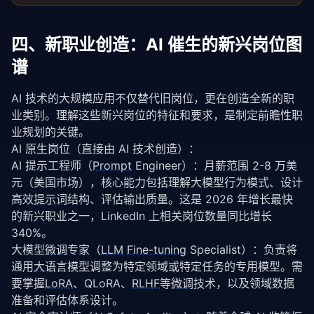
四、新职业创造：AI 催生的新兴岗位图
谱
AI 技术的大规模应用不仅替代旧岗位，更在创造全新的职
业类别。理解这些新兴岗位的特征和要求，是制定前瞻性职
业规划的关键。
AI 原生岗位（直接由 AI 技术创造）：
AI 提示工程师（
Prompt
 Engineer）：月薪范围 2-8 万美
元（美国市场），核心能力包括理解大模型行为模式、设计
高效
提示词
结构、评估输出质量。这是 2026 年增长最快
的新兴职业之一，LinkedIn 上相关岗位数量同比增长 
340%。
大模型
微调
专家（
LLM
Fine-tuning
 Specialist）：负责将
通用
大语言模型
调整为特定领域或特定任务的专用模型。需
要掌握
LoRA
、QLoRA、
RLHF
等
微调
技术，以及领域数据
准备和评估体系设计。