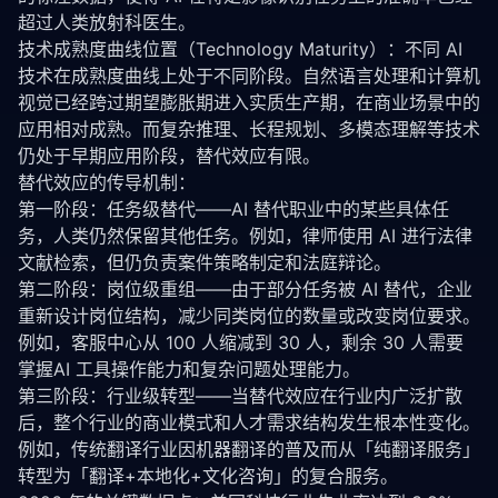
超过人类放射科医生。
技术成熟度曲线位置（Technology Maturity）：不同 AI 
技术在成熟度曲线上处于不同阶段。自然语言处理和计算机
视觉已经跨过期望膨胀期进入实质生产期，在商业场景中的
应用相对成熟。而复杂推理、长程规划、多模态理解等技术
仍处于早期应用阶段，替代效应有限。
替代效应的传导机制：
第一阶段：任务级替代——AI 替代职业中的某些具体任
务，人类仍然保留其他任务。例如，律师使用 AI 进行法律
文献检索，但仍负责案件策略制定和法庭辩论。
第二阶段：岗位级重组——由于部分任务被 AI 替代，企业
重新设计岗位结构，减少同类岗位的数量或改变岗位要求。
例如，客服中心从 100 人缩减到 30 人，剩余 30 人需要
掌握AI 工具操作能力和复杂问题处理能力。
第三阶段：行业级转型——当替代效应在行业内广泛扩散
后，整个行业的商业模式和人才需求结构发生根本性变化。
例如，传统翻译行业因机器翻译的普及而从「纯翻译服务」
转型为「翻译+本地化+文化咨询」的复合服务。