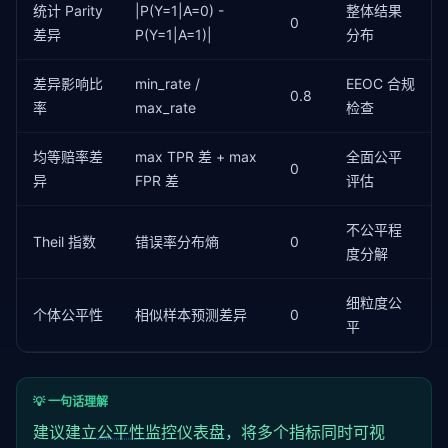
统计 Parity
|P(Y=1|A=0) -
整体结果
0
差异
P(Y=1|A=1)|
分布
差异影响比
min_rate /
EEOC 合规
0.8
率
max_rate
检查
均等赔率差
max TPR 差 + max
全面公平
0
异
FPR 差
评估
不公平程
Theil 指数
错误率分布熵
0
度分解
细粒度公
个体公平性
相似样本预测差异
0
平
💡 一句话理解
建议建立
公平性
监控仪表盘，将多个指标同时可视