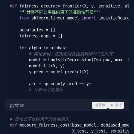
def
 fairness_accuracy_frontier(X, y, sensitive, alph
"""计算不同公平性约束下的准确性前沿"""
from
 sklearn.linear_model 
import
 LogisticRegress
    accuracies = []

    fairness_gaps = []

for
 alpha 
in
 alphas:

# 简化示例：使用正则化强度模拟公平性约束
        model = LogisticRegression(C=alpha, max_ite
        model.fit(X, y)

        y_pred = model.predict(X)

        acc = np.mean(y_pred == y)

# 计算公平性差距
        groups = set(sensitive)

        rates = [np.mean(y_pred[sensitive == g]) 
fo
python
复制
▶ 运行
        gap = max(rates) - min(rates)

# 量化公平性约束下的性能损失
        accuracies.append(acc)

def
 measure_fairness_cost(base_model, debiased_model
        fairness_gaps.append(gap)

                          X_test, y_test, sensitive)