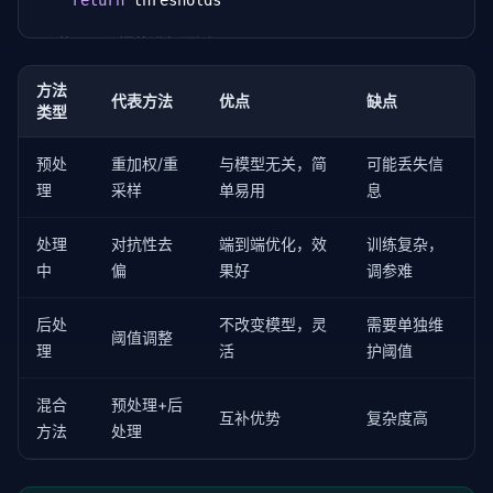
return
 thresholds

# 使用不同阈值进行预测
for
 g 
in
 groups:

    mask = sensitive_test == g

方法
代表方法
优点
缺点
    y_pred[mask] = (y_score[mask] >= thresholds[g])
类型
预处
重加权/重
与模型无关，简
可能丢失信
理
采样
单易用
息
处理
对抗性去
端到端优化，效
训练复杂，
中
偏
果好
调参难
后处
不改变模型，灵
需要单独维
阈值调整
理
活
护阈值
混合
预处理+后
互补优势
复杂度高
方法
处理