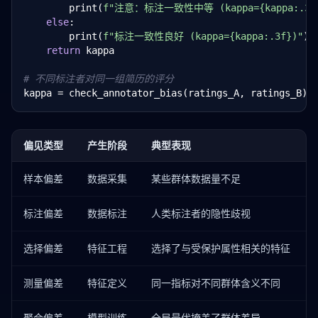
        print(
f"注意：标注一致性中等 (kappa={kappa:.3f
else
:

        print(
f"标注一致性良好 (kappa={kappa:.3f})"
)

return
 kappa

# 不同标注者对同一组简历的评分
kappa = check_annotator_bias(ratings_A, ratings_B)
偏见类型
产生阶段
典型表现
样本偏差
数据采集
某些群体数据量不足
标注偏差
数据标注
人类标注者的隐性歧视
选择偏差
特征工程
选择了与受保护属性相关的特征
测量偏差
特征定义
同一指标对不同群体含义不同
聚合偏差
模型训练
全局最优掩盖了群体差异