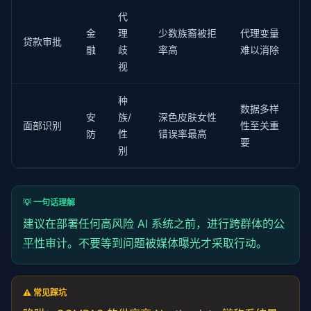
代
金
理
少数族裔被拒
代理变量
贷款审批
融
歧
率高
难以消除
视
种
数据多样
安
族/
深色皮肤女性
面部识别
性至关重
防
性
错误率最高
要
别
💡 一句话理解
建议在部署任何高风险 AI 系统之前，进行跨群体的
公
平性
审计。不要等到问题被媒体曝光才采取行动。
⚠️ 常见踩坑