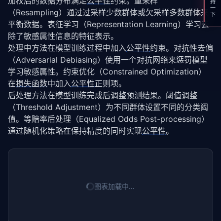
支持一下
加权后的数据分布满足
公平性
约束。重采样
（Resampling）通过过采样少数群体或欠采样多数群体来
平衡数据。表征学习（Representation Learning）学习去
除了敏感属性信息的特征表示。
处理中方法在模型训练过程中加入
公平性
约束。对抗性去偏
（Adversarial Debiasing）使用一个对抗网络来惩罚模型
学习敏感属性。约束优化（Constrained Optimization）
在
损失函数
中加入
公平性
正则项。
后处理方法在模型训练完成后调整预测结果。阈值调整
（Threshold Adjustment）为不同群体设置不同的分类阈
值。等赔率后处理（Equalized Odds Post-processing）
通过随机化策略在保持精度的同时实现
公平性
。
图表加载中…