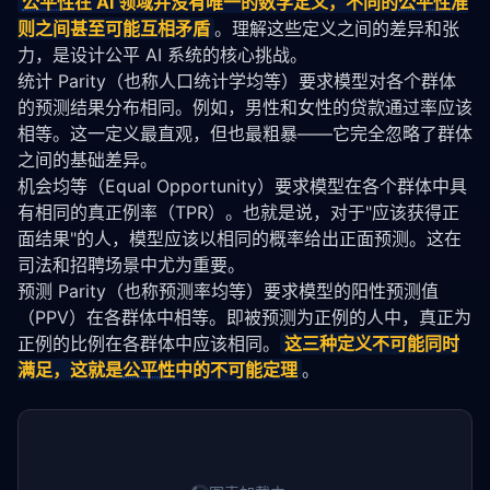
公平性
在 AI 领域并没有唯一的数学定义，不同的
公平性
准
则之间甚至可能互相矛盾
。理解这些定义之间的差异和张
力，是设计公平 AI 系统的核心挑战。
统计 Parity（也称人口统计学均等）要求模型对各个群体
的预测结果分布相同。例如，男性和女性的贷款通过率应该
相等。这一定义最直观，但也最粗暴——它完全忽略了群体
之间的基础差异。
机会均等（Equal Opportunity）要求模型在各个群体中具
有相同的真正例率（TPR）。也就是说，对于"应该获得正
面结果"的人，模型应该以相同的概率给出正面预测。这在
司法和招聘场景中尤为重要。
预测 Parity（也称预测率均等）要求模型的阳性预测值
（PPV）在各群体中相等。即被预测为正例的人中，真正为
正例的比例在各群体中应该相同。
这三种定义不可能同时
满足，这就是
公平性
中的不可能定理
。