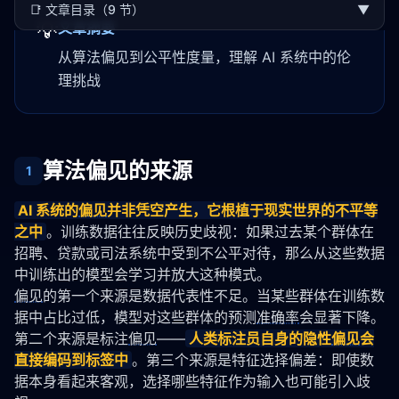
📑
文章目录（9 节）
▼
💡
文章摘要
从算法偏见到公平性度量，理解 AI 系统中的伦
理挑战
算法偏见的来源
1
AI 系统的
偏见
并非凭空产生，它根植于现实世界的不平等
之中
。训练数据往往反映历史歧视：如果过去某个群体在
招聘、贷款或司法系统中受到不公平对待，那么从这些数据
中训练出的模型会学习并放大这种模式。
偏见
的第一个来源是数据代表性不足。当某些群体在训练数
据中占比过低，模型对这些群体的预测
准确率
会显著下降。
第二个来源是标注
偏见
——
人类标注员自身的隐性
偏见
会
直接编码到标签中
。第三个来源是特征选择偏差：即使数
据本身看起来客观，选择哪些特征作为输入也可能引入歧