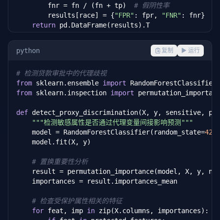
        fnr = fn / (fn + tp)  
# 假阴性率
        results[race] = {
"FPR"
: fpr, 
"FNR"
: fnr}

return
 pd.DataFrame(results).T

# ProPublica 发现：黑人 FPR 更高，白人 FNR 更高
python
复制
▶ 运行
# 检测贷款审批中的代理歧视
from
 sklearn.ensemble 
import
from
 sklearn.inspection 
import
 permutation_importanc
def
 detect_proxy_discrimination(X, y, sensitive, pro
"""检测敏感属性是否通过代理变量间接影响预测"""
    model = RandomForestClassifier(random_state=
42
)

    model.fit(X, y)

# 置换重要性分析
    result = permutation_importance(model, X, y, n_
    importances = result.importances_mean

# 检查受保护属性相关的特征
for
 feat, imp 
in
 zip(X.columns, importances):
