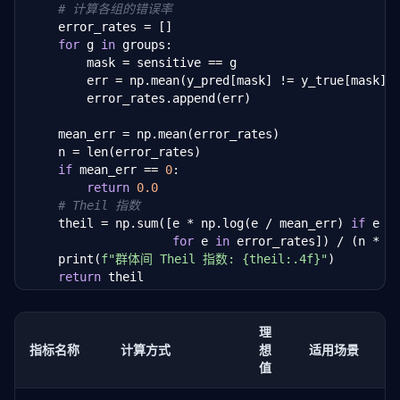
# 计算各组的错误率
    error_rates = []

for
 g 
in
 groups:

        mask = sensitive == g

        err = np.mean(y_pred[mask] != y_true[mask])

        error_rates.append(err)

    mean_err = np.mean(error_rates)

    n = len(error_rates)

if
 mean_err == 
0
:

return
0.0
# Theil 指数
    theil = np.sum([e * np.log(e / mean_err) 
if
 e >
for
 e 
in
 error_rates]) / (n * me
    print(
f"群体间 Theil 指数: {theil:.4f}"
)

return
 theil
理
指标名称
计算方式
想
适用场景
值