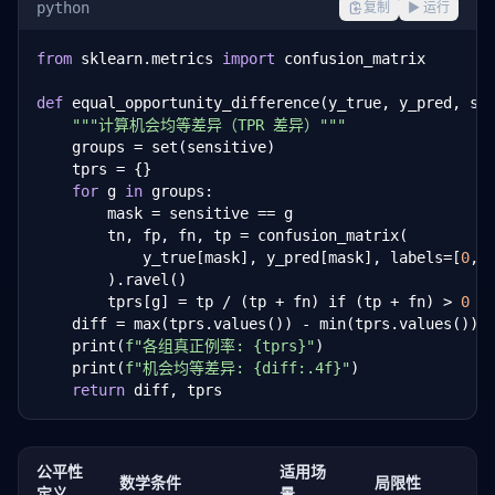
python
复制
▶ 运行
from
 sklearn.metrics 
import
 confusion_matrix

def
 equal_opportunity_difference(y_true, y_pred, se
"""计算机会均等差异（TPR 差异）"""
    groups = set(sensitive)

    tprs = {}

for
 g 
in
 groups:

        mask = sensitive == g

        tn, fp, fn, tp = confusion_matrix(

            y_true[mask], y_pred[mask], labels=[
0
, 
        ).ravel()

        tprs[g] = tp / (tp + fn) if (tp + fn) > 
0
e
    diff = max(tprs.values()) - min(tprs.values())

    print(
f"各组真正例率: {tprs}"
)

    print(
f"机会均等差异: {diff:.4f}"
)

return
 diff, tprs
公平性
适用场
数学条件
局限性
定义
景