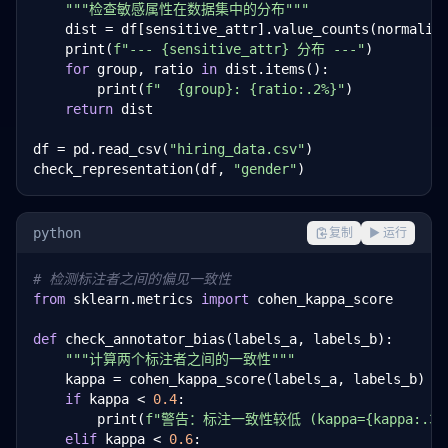
"""检查敏感属性在数据集中的分布"""
    dist = df[sensitive_attr].value_counts(normaliz
    print(
f"--- {sensitive_attr} 分布 ---"
)

for
 group, ratio 
in
 dist.items():

        print(
f"  {group}: {ratio:.2%}"
)

return
 dist

df = pd.read_csv(
"hiring_data.csv"
)

check_representation(df, 
"gender"
)
python
复制
▶ 运行
# 检测标注者之间的偏见一致性
from
 sklearn.metrics 
import
 cohen_kappa_score

def
 check_annotator_bias(labels_a, labels_b):

"""计算两个标注者之间的一致性"""
    kappa = cohen_kappa_score(labels_a, labels_b)

if
 kappa < 
0.4
:

        print(
f"警告：标注一致性较低 (kappa={kappa:.3f
elif
 kappa < 
0.6
:
