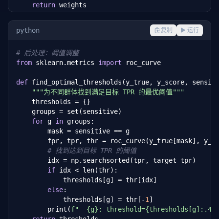
return
 weights

weights = compute_reweighting_weights(y_train, sensi
python
复制
▶ 运行
model.fit(X_train, y_train, sample_weight=weights)
# 后处理：阈值调整
from
 sklearn.metrics 
import
 roc_curve

def
 find_optimal_thresholds(y_true, y_score, sensit
"""为不同群体找到满足目标 TPR 的最优阈值"""
    thresholds = {}

    groups = set(sensitive)

for
 g 
in
 groups:

        mask = sensitive == g

        fpr, tpr, thr = roc_curve(y_true[mask], y_sc
# 找到达到目标 TPR 的阈值
        idx = np.searchsorted(tpr, target_tpr)

if
 idx < len(thr):

            thresholds[g] = thr[idx]

else
:

            thresholds[g] = thr[-
1
]

        print(
f"  {g}: threshold={thresholds[g]:.4f