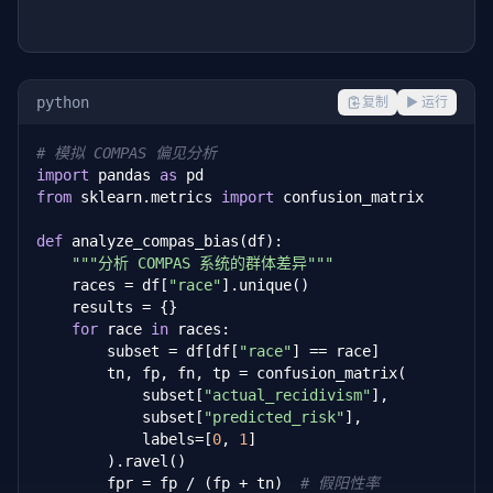
python
复制
▶ 运行
# 模拟 COMPAS 偏见分析
import
 pandas 
as
from
 sklearn.metrics 
import
 confusion_matrix

def
 analyze_compas_bias(df):

"""分析 COMPAS 系统的群体差异"""
    races = df[
"race"
].unique()

    results = {}

for
 race 
in
 races:

        subset = df[df[
"race"
] == race]

        tn, fp, fn, tp = confusion_matrix(

            subset[
"actual_recidivism"
],

            subset[
"predicted_risk"
],

            labels=[
0
, 
1
]

        ).ravel()

        fpr = fp / (fp + tn)  
# 假阳性率