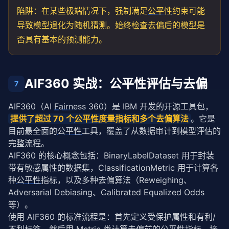
陷阱：在某些极端情况下，强制满足
公平性
约束可能
导致模型退化为随机猜测。始终检查去偏后的模型是
否具有基本的预测能力。
AIF360 实战：公平性评估与去偏
7
AIF360（AI 
Fairness
 360）是 IBM 开发的开源工具包，
提供了超过 70 个
公平性
度量指标和多个去偏算法
。它是
目前最全面的
公平性
工具，覆盖了从数据审计到模型评估的
完整流程。
AIF360 的核心概念包括：BinaryLabelDataset 用于封装
带有敏感属性的数据集，ClassificationMetric 用于计算各
种
公平性
指标，以及多种去偏算法（Reweighing、
Adversarial Debiasing、Calibrated Equalized Odds 
等）。
使用 AIF360 的标准流程是：首先定义受保护属性和有利/