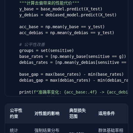
"""计算去偏带来的性能代价"""
return
 accuracies, fairness_gaps
    y_base = base_model.predict(X_test)

    y_debias = debiased_model.predict(X_test)

    acc_base = np.mean(y_base == y_test)

    acc_debias = np.mean(y_debias == y_test)

# 公平性改善
    groups = set(sensitive)

    base_rates = [np.mean(y_base[sensitive == g]) 
f
    debias_rates = [np.mean(y_debias[sensitive == g
    base_gap = max(base_rates) - min(base_rates)

    debias_gap = max(debias_rates) - min(debias_rate
    print(
f"准确率变化: {acc_base:.4f} -> {acc_debias:
    print(
f"公平性差距: {base_gap:.4f} -> {debias_gap:
return
 acc_base - acc_debias, base_gap - debias
公平性
典型损失
对性能的影响
适用条件
约束
范围
统计
强制结果分布
群体基础率相