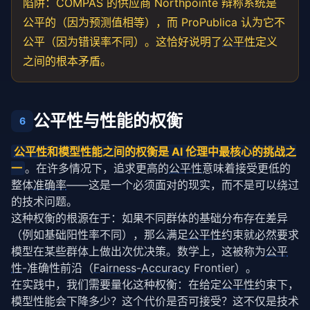
陷阱：COMPAS 的供应商 Northpointe 辩称系统是
公平的（因为预测值相等），而 ProPublica 认为它不
公平（因为错误率不同）。这恰好说明了
公平性
定义
之间的根本矛盾。
公平性与性能的权衡
6
公平性
和模型性能之间的权衡是 AI 伦理中最核心的挑战之
一
。在许多情况下，追求更高的
公平性
意味着接受更低的
整体
准确率
——这是一个必须面对的现实，而不是可以绕过
的技术问题。
这种权衡的根源在于：如果不同群体的基础分布存在差异
（例如基础阳性率不同），那么满足
公平性
约束就必然要求
模型在某些群体上做出次优决策。数学上，这被称为
公平
性
-准确性前沿（
Fairness
-
Accuracy
 Frontier）。
在实践中，我们需要量化这种权衡：在给定
公平性
约束下，
模型性能会下降多少？这个代价是否可接受？这不仅是技术