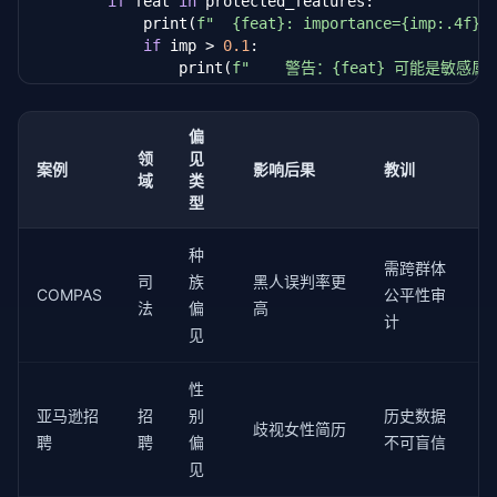
if
 feat 
in
 protected_features:

            print(
f"  {feat}: importance={imp:.4f}"
)
if
 imp > 
0.1
:

                print(
f"    警告：{feat} 可能是敏感
偏
领
见
案例
影响后果
教训
域
类
型
种
需跨群体
司
族
黑人误判率更
COMPAS
公平性审
法
偏
高
计
见
性
亚马逊招
招
别
历史数据
歧视女性简历
聘
聘
偏
不可盲信
见