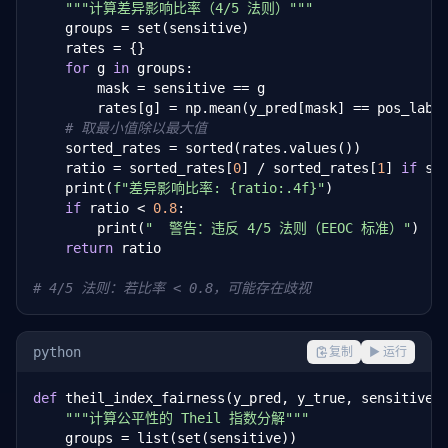
"""计算差异影响比率（4/5 法则）"""
    groups = set(sensitive)

    rates = {}

for
 g 
in
 groups:

        mask = sensitive == g

        rates[g] = np.mean(y_pred[mask] == pos_label
# 取最小值除以最大值
    sorted_rates = sorted(rates.values())

    ratio = sorted_rates[
0
] / sorted_rates[
1
] 
if
 so
    print(
f"差异影响比率: {ratio:.4f}"
)

if
 ratio < 
0.8
:

        print(
"  警告：违反 4/5 法则（EEOC 标准）"
)

return
 ratio

# 4/5 法则：若比率 < 0.8，可能存在歧视
python
复制
▶ 运行
def
 theil_index_fairness(y_pred, y_true, sensitive,
"""计算公平性的 Theil 指数分解"""
    groups = list(set(sensitive))
