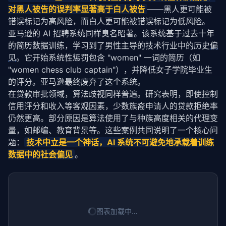
对黑人被告的误判率显著高于白人被告
——黑人更可能被
错误标记为高风险，而白人更可能被错误标记为低风险。
亚马逊的 AI 招聘系统同样臭名昭著。该系统基于过去十年
的简历数据训练，学习到了男性主导的技术行业中的历史
偏
见
。它开始系统性惩罚包含 "women" 一词的简历（如 
"women chess club captain"），并降低女子学院毕业生
的评分。亚马逊最终废弃了这个系统。
在贷款审批领域，算法歧视同样普遍。研究表明，即使控制
信用评分和收入等客观因素，少数族裔申请人的贷款拒绝率
仍然更高。部分原因是算法使用了与种族高度相关的代理变
量，如邮编、教育背景等。这些案例共同说明了一个核心问
题：
技术中立是一个神话，AI 系统不可避免地承载着训练
数据中的社会
偏见
。
图表加载中…