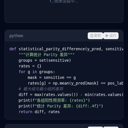
图表加载中…
python
复制
▶ 运行
def
 statistical_parity_difference(y_pred, sensitive
"""计算统计 Parity 差异"""
    groups = set(sensitive)

    rates = {}

for
 g 
in
 groups:

        mask = sensitive == g

        rates[g] = np.mean(y_pred[mask] == pos_label
# 最大组与最小组的差异
    diff = max(rates.values()) - min(rates.values())
    print(
f"各组阳性预测率: {rates}"
)

    print(
f"统计 Parity 差异: {diff:.4f}"
)

return
 diff, rates