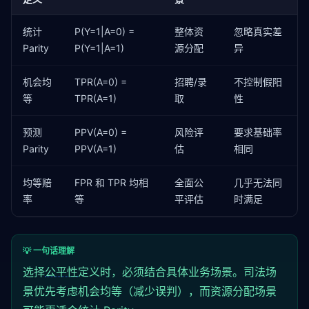
统计
P(Y=1|A=0) =
整体资
忽略真实差
Parity
P(Y=1|A=1)
源分配
异
机会均
TPR(A=0) =
招聘/录
不控制假阳
等
TPR(A=1)
取
性
预测
PPV(A=0) =
风险评
要求基础率
Parity
PPV(A=1)
估
相同
均等赔
FPR 和 TPR 均相
全面公
几乎无法同
率
等
平评估
时满足
💡 一句话理解
选择
公平性
定义时，必须结合具体业务场景。司法场
景优先考虑机会均等（减少误判），而资源分配场景