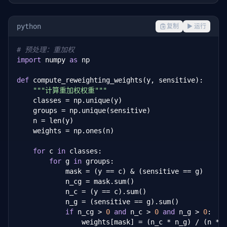
python
复制
▶ 运行
# 预处理：重加权
import
 numpy 
as
 np

def
 compute_reweighting_weights(y, sensitive):

"""计算重加权权重"""
    classes = np.unique(y)

    groups = np.unique(sensitive)

    n = len(y)

    weights = np.ones(n)

for
 c 
in
 classes:

for
 g 
in
 groups:

            mask = (y == c) & (sensitive == g)

            n_cg = mask.sum()

            n_c = (y == c).sum()

            n_g = (sensitive == g).sum()

if
 n_cg > 
0
and
 n_c > 
0
and
 n_g > 
0
:

                weights[mask] = (n_c * n_g) / (n * n