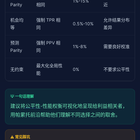
1%-15%
Parity
相同
近
机会均
强制 TPR 相
允许结果分布
0.5%-10%
等
同
差异
预测
强制 PPV 相
1%-8%
需要良好校准
Parity
同
最大化全局性
无约束
0%
不要求公平性
能
💡 一句话理解
建议将
公平性
-性能权衡可视化地呈现给利益相关者，
用帕累托前沿帮助他们理解不同选择之间的取舍。
⚠️ 常见踩坑