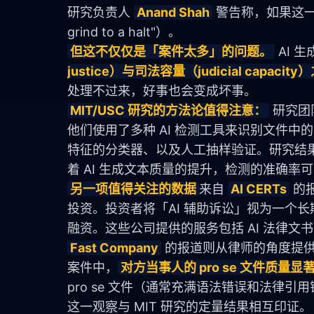
研究负责人 
Anand Shah
 警告称，如果这
grind to a halt"）。
但这不仅仅是「案件太多」的问题。
 AI
justice）与司法容量（judicial capac
处理不过来，好事也会变成坏事。
MIT/USC 研究的方法论值得注意：
 研究团
他们使用了多种 AI 检测工具来识别文件中的
特征的分类器、以及人工抽样验证。研究结果
着 AI 生成文本质量的提升，检测的
准确率
可
另一项值得关注的数据
来自 
AI CERTs
 的
投资。投资者将「AI 辅助诉讼」视为一个长
融资。这些公司提供的服务包括 AI 法律
Fast Company
 的报道则从律师的角度提
案件中，
对方当事人的 pro se 文件质量显
pro se 文件（通常充满语法错误和法律引
这一
观察
与 MIT 研究的定量结果相互印证。