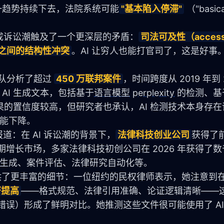
一趋势持续下去，法院系统可能
"基本陷入停滞"
 （"basica
 生成诉讼潮触及了一个更深层的矛盾：
司法可及性（access 
ity）之间的结构性冲突
。AI 让穷人也能打官司了，这是好事
队分析了超过 
450 万联邦案件
，时间跨度从 2019 年到 
 AI 生成文本，包括基于
语言模型
perplexity
 的检测、
的置信度较高，但研究者也承认，AI 检测技术本身存在
能下降。
报道：在 AI 诉讼潮的背景下，
法律科技创业公司
获得了
期增长市场，多家法律科技初创公司在 2026 年获得了
文书生成、案件评估、法律研究自动化等。
供了更丰富的细节：一位纽约的民权律师表示，她注意到
著提高
——格式规范、法律引用准确、论证逻辑清晰——这
用错误）形成了鲜明对比。她推测这些文件很可能使用了 AI