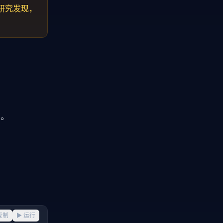
 研究发现，
书。
复制
▶ 运行