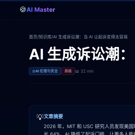
🍪
AI Master
首页
/
知识库
/
AI 生成诉讼潮：当 AI 让起诉变得太容易
AI 生成诉讼潮：
📖
32 min
⚖️
AI 伦理与安全
高级
💡
文章摘要
2026 年，MIT 和 USC 研究人员发现美
长 64%。AI 降低了起诉门槛，让更多人