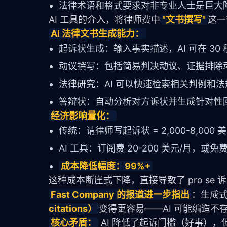
法律术语和格式要求对非专业人士是巨大
AI 工具的介入，将律师费中
"文书撰写"
这一
AI 法律文书生成能力：
起诉状生成：输入事实描述，AI 可在 3
动议撰写：包括简易判决动议、证据排除
法律研究：AI 可以快速检索相关判例和法
答辩状：自动分析对方诉状并生成针对性
经济影响
量化
：
传统：请律师写起诉状 = 2,000-8,000 
AI 工具：订阅费 20-200 美元/月，或免
成本降低幅度：99%+
这种成本断崖式下降，直接导致了 pro s
Fast Company 的报道进一步指出
：生成式
citations）
变得更容易——AI 可能编造
核心矛盾：
 AI 降低了起诉门槛（好事