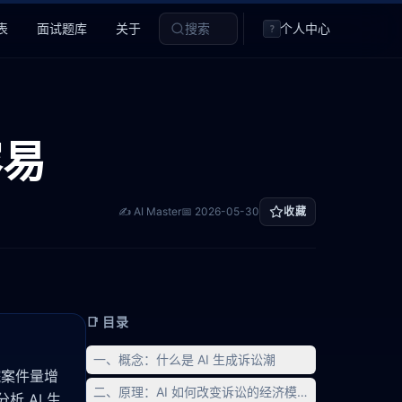
表
面试题库
关于
搜索
个人中心
?
容易
✍️ AI Master
📅
2026-05-30
收藏
📑 目录
一、概念：什么是 AI 生成诉讼潮
法院案件量增
二、原理：AI 如何改变诉讼的经济模型
 AI 生