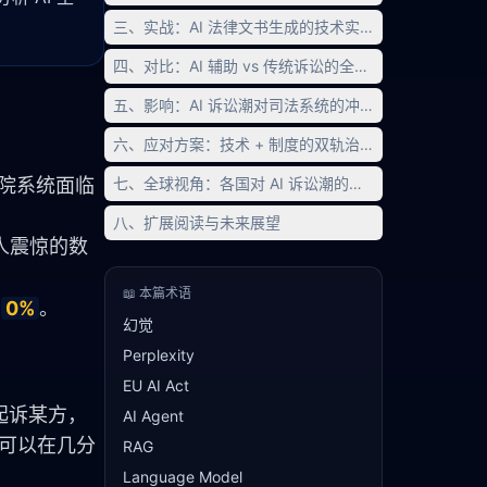
三、实战：AI 法律文书生成的技术实现
四、对比：AI 辅助 vs 传统诉讼的全方位对比
五、影响：AI 诉讼潮对司法系统的冲击
六、应对方案：技术 + 制度的双轨治理
致法院系统面临
七、全球视角：各国对 AI 诉讼潮的回应
八、扩展阅读与未来展望
人震惊的数
📖 本篇术语
近
0%
。
幻觉
Perplexity
EU AI Act
起诉某方，
AI Agent
具可以在几分
RAG
Language Model