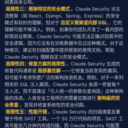
间表尚未公布。
局限性三：框架特定的安全模式
。Claude Security 对主
流框架（如 
React
、Django、Spring、Express）的安全
模式有较好的理解，但对于
自定义框架或内部 DSL
，它的
理解可能不够深入。例如，如果你的团队开发了一套内部的
权限验证框架，Claude Security 可能无法正确识别其中的
安全逻辑，因为它没有在训练数据中见过这种模式。对于这
种情况，建议在扫描配置中提供框架的使用文档，帮助 
Claude Security 理解自定义的安全模式。
局限性四：修复方案的局限性
。Claude Security 生成的
修复代码通常是
局部最优解
——它修复当前发现的漏洞，
但可能不考虑到更广泛的架构改进机会。例如，对于一系列
相关的 SQL 注入漏洞，Claude Security 会逐一修复每个
注入点，而不是建议「引入统一的参数化查询层」这种架构
级的改进。人类安全工程师仍然需要定期进行
架构级的安
全审查
，发现并修复系统性的安全问题。
局限性五：性能开销
。Claude Security 的扫描速度显著
慢于传统 SAST 工具。一个 50 万行代码的项目，SAST 工
具可能在几分钟内完成扫描，而 Claude Security 可能需