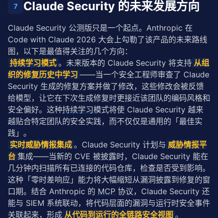
Claude Security 的未来发展方向
7
Claude Security 公测版只是一个起点。Anthropic 在 
Code with Claude 2026 大会上勾勒了该产品的未来路线
图，以下是最值得关注的几个方向：
持续学习
模式
。未来版本的 Claude Security 将支持
从组
织的修复历史中学习
——当一个安全工程师审查了 Claude 
Security 生成的修复方案并做了修改，这些修改会被反馈
给模型，让它在下次生成修复时更接近该团队的编码风格和
安全偏好。这种
持续学习
模式将使 Claude Security 越来
越贴合特定团队的安全实践，而不仅仅是通用的「最佳实
践」。
实时威胁情报集成
。Claude Security 计划与
威胁情报平
台
集成——当新的 CVE 被披露时，Claude Security 能在
几分钟内扫描所有已连接的代码仓库，检查是否受到影响。
这种「零时差响应」能力将大幅缩短从漏洞披露到修复的窗
口期。结合 Anthropic 的 
MCP
 协议，Claude Security 还
能与 SIEM 系统联动，将代码层面的漏洞与运行时安全事件
关联起来，形成
从代码到运行的全链路安全视图
。