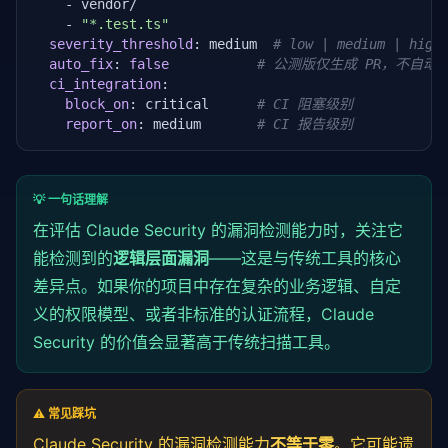
    - vendor/

    - 
"*.test.ts"
severity_threshold
: medium  
# low | medium | high
auto_fix
: 
false
# 公测版仅生成 PR，不自动
ci_integration
:

block_on
: critical      
# CI 阻塞级别
report_on
: medium       
# CI 报告级别
💡 一句话理解
在评估 Claude Security 的漏洞检测能力时，关注它
能检测到的
逻辑层面漏洞
——这是与传统工具的核心
差异点。如果你的项目中存在复杂的业务逻辑、自定
义的权限模型、或者非标准的认证流程，Claude
Security 的价值会显著高于传统扫描工具。
⚠️ 常见踩坑
Claude Security 的漏洞检测能力
不等于零
。它可能遗