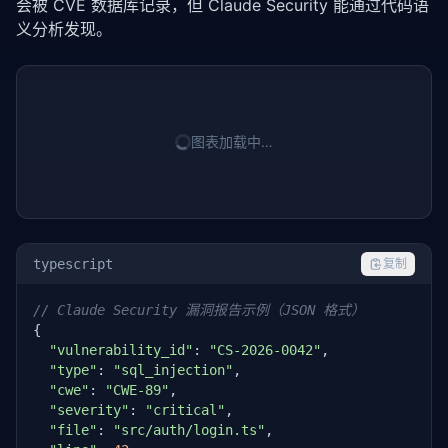
会被 CVE 数据库记录，但 Claude Security 能通过代码语
义分析发现。
图表加载中…
typescript
复制
// Claude Security 漏洞报告示例（JSON 格式）
{

"vulnerability_id"
: 
"CS-2026-0042"
,

"type"
: 
"sql_injection"
,

"cwe"
: 
"CWE-89"
,

"severity"
: 
"critical"
,

"file"
: 
"src/auth/login.ts"
,
