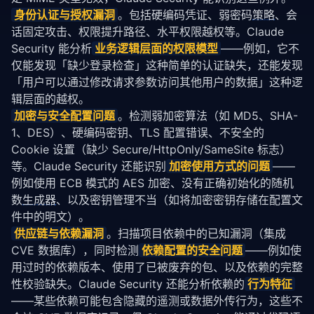
身份认证与授权漏洞
。包括硬编码凭证、弱密码
策略
、会
话固定攻击、权限提升路径、水平权限越权等。Claude 
Security 能分析
业务逻辑层面的权限模型
——例如，它不
仅能发现「缺少登录检查」这种简单的认证缺失，还能发现
「用户可以通过修改请求参数访问其他用户的数据」这种逻
辑层面的越权。
加密与安全配置问题
。检测弱加密算法（如 MD5、SHA-
1、DES）、硬编码密钥、TLS 配置错误、不安全的 
Cookie 设置（缺少 Secure/HttpOnly/SameSite 标志）
等。Claude Security 还能识别
加密使用方式的问题
——
例如使用 ECB 模式的 AES 加密、没有正确初始化的随机
数
生成器
、以及密钥管理不当（如将加密密钥存储在配置文
件中的明文）。
供应链与依赖漏洞
。扫描项目依赖中的已知漏洞（集成 
CVE 数据库），同时检测
依赖配置的安全问题
——例如使
用过时的依赖版本、使用了已被废弃的包、以及依赖的完整
性校验缺失。Claude Security 还能分析依赖的
行为特征
——某些依赖可能包含隐藏的遥测或数据外传行为，这些不