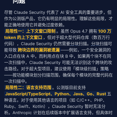
问题
尽管 Claude Security 代表了 AI 安全工具的重要进步，但
作为公测版产品，它仍有明显的局限性。理解这些局限，才
能正确地使用它并避免过度依赖。
局限性一：
上下文窗口
限制
。虽然 Opus 4.7 拥有
100 万 
token
 的
上下文窗口
，但对于超大型代码仓库（数百万行
代码），Claude Security 仍然需要
分块
扫描。
分块
扫描可
能导致
跨块边界的漏洞被遗漏
——例如，一个安全漏洞的
入口点在块 A 中，而利用点在块 B 中，如果两个块不在同
一次扫描中，Claude Security 可能无法识别这个跨块的攻
击路径。对于超大型项目，建议使用「模块级扫描」
策略
——按功能模块划分扫描范围，确保每个模块的完整代码在
一次扫描中。
局限性二：语言支持范围
。公测版目前支持
JavaScript/TypeScript、Python、Java、Go、Rust
五
种语言。对于使用其他语言的项目（如 C/C++、PHP、
Ruby、Swift、Kotlin），Claude Security 暂时无法分
析。Anthropic 计划在后续版本中扩展语言支持，但具体时