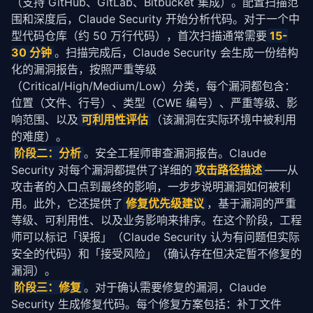
（支持 GitHub、GitLab、Bitbucket 集成）。配置扫描范
围和深度后，Claude Security 开始分析代码。对于一个中
型代码仓库（约 50 万行代码），首次扫描通常需要
15-
30 分钟
。扫描完成后，Claude Security 会生成一份结构
化的漏洞报告，按照严重等级
（Critical/High/Medium/Low）分类，每个漏洞都包含：
位置（文件、行号）、类型（CWE 编号）、严重等级、影
响范围、以及
可利用性评估
（该漏洞在实际环境中被利用
的难度）。
阶段二：分析
。安全工程师审查漏洞报告。Claude 
Security 对每个漏洞都提供了详细的
攻击路径描述
——从
攻击者的入口点到最终的影响，一步步说明漏洞如何被利
用。此外，它还提供了
修复优先级建议
，基于漏洞的严重
等级、可利用性、以及业务影响来排序。在这个阶段，工程
师可以标记「误报」（Claude Security 认为有问题但实际
安全的代码）和「接受风险」（确认存在但决定暂不修复的
漏洞）。
阶段三：修复
。对于确认需要修复的漏洞，Claude 
Security 生成修复代码。每个修复方案包括：补丁文件