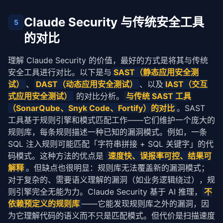
Claude Security 与传统安全工具
5
的对比
理解 Claude Security 的价值，最好的方式是将其与传统
安全工具进行对比。以下是与
SAST（静态应用安全测
试）
、
DAST（动态应用安全测试）
、以及
IAST（交互
式应用安全测试）
 的对比分析。
与传统 SAST 工具
（SonarQube、Snyk Code、Fortify）的对比
。SAST 
工具基于规则引擎和模式匹配工作——它们维护一个庞大的
规则库，每条规则描述一种已知的漏洞模式。例如，一条 
SQL 注入规则可能匹配「字符串拼接 + SQL 关键字」的代
码模式。这种方法的优点是 
速度快、误报率可控、结果可
解释
。但缺点也很明显：规则库无法覆盖新的漏洞模式；
对于复杂的、需要语义理解的漏洞（如业务逻辑绕过），规
则引擎完全无能为力。Claude Security 基于 AI 推理，
不
依赖预定义的规则库
——它能发现规则库之外的漏洞，因
为它理解代码的语义而不只是匹配模式。但代价是扫描速度