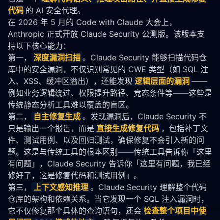
代码
的 AI 安全代理。
在 2026 年 5 月的 Code with Claude 大会上，
Anthropic 正式开放 Claude Security 公测版。该版本支
持以下核心能力：
第一，
深度漏洞扫描
。Claude Security 能够扫描代码仓
库中的安全漏洞，不仅识别常见的 CWE 类型（如 SQL 注
入、XSS、缓冲区溢出），还能发现
逻辑层面的漏洞
——
例如业务逻辑绕过、权限提升路径、竞态条件等——这些是
传统静态分析工具难以覆盖的盲区。
第二，
自主修复生成
。发现漏洞后，Claude Security 不
只是输出一个报告，而是
直接生成修复代码
，包括补丁文
件、测试用例、以及回归测试，确保修复不会引入新的问
题。这是与传统工具的根本区别——传统工具告诉你「这里
有问题」，Claude Security 告诉你「这里有问题，我已经
修好了，这是修复代码和测试用例」。
第三，
上下文感知推理
。Claude Security 理解整个代码
仓库的架构和依赖关系。当它发现一个 SQL 注入漏洞时，
它不仅修复那个具体的查询语句，还会
检查整个项目中使