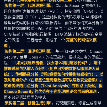
架构第一层：代码理解引擎
。Claude Security 首先将代
码仓库解析为抽象语法树（AST）、控制流图（
CFG
）、以
及数据流图（DFG）。这些结构化的代码表示让 AI 能够精
确理解代码的执行路径和数据流动，而不是像纯文本分析那
样依赖模糊的模式匹配。AST 提供了代码的语法结构，
CFG
 描述了可能的执行路径，DFG 追踪了数据如何在变量
之间传递——三者结合，形成了一个
完整的代码语义模
型
。
架构第二层：漏洞
推理引擎
。基于代码语义模型，Claude 
Security 使用 Opus 4.7 的推理能力，模拟攻击者的思维过
程：
「如果我是攻击者，我会怎么利用这段代码？」
这个
推理过程包括输入点分析（用户可控的数据从哪里进入系
统）、传播路径分析（污染数据如何传播到敏感操作）、以
及利用点分析（在哪些位置污染数据可以导致安全后果）。
这与传统的污点分析（Taint Analysis）在思路上类似，但 
Claude Security 的优势在于它能理解
语义层面的漏洞
，
而不只是语法层面的模式。
架构第三层：修复生成引擎
。发现漏洞后，修复生成引擎