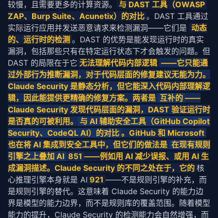
较慢，且需要更多的计算资源。
与 DAST 工具（OWASP 
ZAP、Burp Suite、Acunetix）的对比
。DAST 工具通过
实际运行应用并发送恶意请求来检测漏洞——它们是 
动态
的、运行时的检测
。DAST 的优势是能发现运行时的真实
漏洞，包括那些只有在特定运行状态下才会触发的问题。但 
DAST 的局限在于它
无法理解代码内部逻辑 
——它只能通
过外部行为推断漏洞，对于代码层面的修复建议无能为力。
Claude Security 是静态分析，但它能深入代码内部理解逻
辑，因此能提供更精确的修复方案。两者是 
互补的
——
Claude Security 发现代码层面的漏洞，DAST 验证运行时
是否真的可被利用。
与 AI 辅助安全工具（
GitHub Copilot
Security、CodeQL AI）的对比
。GitHub 和 Microsoft 
也在将 AI 集成到安全工具中，但它们的做法是 
在现有规则
引擎之上叠加 AI
 851
——例如用 AI 减少误报、或用 AI 生
成漏洞描述。Claude Security 的不同之处在于，它的
核
心
推理引擎
本身就是 AI
921
——不是规则引擎的补充，而
是规则引擎的替代。这意味着 Claude Security 的能力边
界是模型的能力边界，而不是规则库的覆盖范围。随着模型
能力的提升，Claude Security 的检测能力会自然增强，而