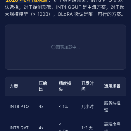
2026 年的行业标准
：对于服务端部署，INT8 
PTQ
 是默
认选择；对于端侧部署，
INT4
 GGUF 是主流方案；对于超
大规模模型（> 100B），QLoRA 
微调
是唯一可行的方案。
图表加载中…
压缩
精度损
开发时
方案
适用场景
比
失
间
服务端推
INT8 PTQ
4x
< 1%
几小时
理
<
高精度需
INT8 QAT
4x
1-2 天