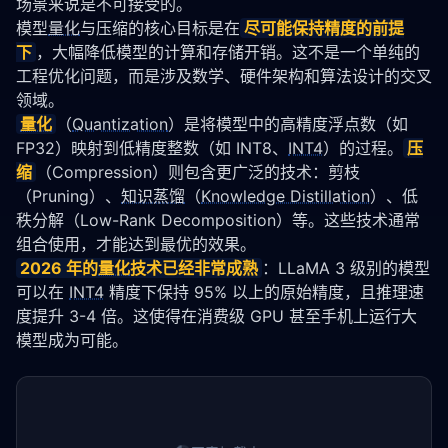
场景来说是不可接受的。
模型
量化
与压缩的核心目标是在
尽可能保持精度的前提
下
，大幅降低模型的计算和存储开销。这不是一个单纯的
工程优化问题，而是涉及数学、硬件架构和算法设计的交叉
领域。
量化
（
Quantization
）是将模型中的高精度浮点数（如 
FP32）映射到低精度整数（如 INT8、
INT4
）的过程。
压
缩
（Compression）则包含更广泛的技术：剪枝
（Pruning）、
知识蒸馏
（
Knowledge Distillation
）、低
秩分解（Low-Rank Decomposition）等。这些技术通常
组合使用，才能达到最优的效果。
2026 年的
量化
技术已经非常成熟
：LLaMA 3 级别的模型
可以在 
INT4
 精度下保持 95% 以上的原始精度，且推理速
度提升 3-4 倍。这使得在消费级 GPU 甚至手机上运行大
模型成为可能。