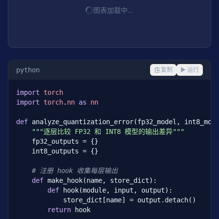
图表加载中…
python
复制
▶ 运行
import
torch
import
torch
.
nn
as
nn
def
 analyze_quantization_error(fp32_model, int8_mode
"""逐层比较 FP32 和 INT8 模型的输出差异"""
    fp32_outputs = {}

    int8_outputs = {}

# 注册 hook 收集每层输出
def
 make_hook(name, store_dict):

def
 hook(module, input, output):

            store_dict[name] = output.detach()

return
 hook
