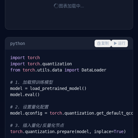
图表加载中…
python
复制
▶ 运行
import
torch
import
torch
from
torch
.utils.data 
import
 DataLoader

# 1. 加载预训练模型
model = load_pretrained_model()

model.eval()

# 2. 设置量化配置
model.qconfig = 
torch
.quantization.get_default_qcon
# 3. 插入量化/反量化节点
torch
.quantization.prepare(model, inplace=
True
)
