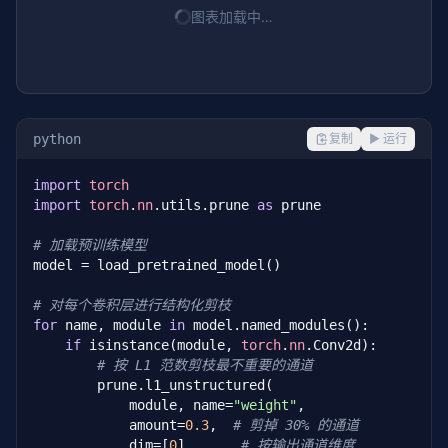
图表加载中…
python
复制
▶ 运行
import
torch
import
torch
.
nn
.utils.prune 
as
 prune

# 加载预训练模型
model = load_pretrained_model()

# 对每个卷积层进行结构化剪枝
for
 name, module 
in
 model.named_modules():

if
 isinstance(module, 
torch
.
nn
.Conv2d):

# 按 L1 范数剪枝最不重要的通道
        prune.l1_unstructured(

            module, name=
"weight"
,

            amount=
0.3
,  
# 剪掉 30% 的通道
            dim=[
0
]       
# 按输出通道维度