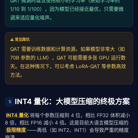
QAT
微调
时建议使用较小的学习率（原始学习率的
# 5. 转换为推理模式并真正量化
1/10 到 1/100），因为模型已经接近最优，只需要
微
torch
.quantization.convert(model, inplace=
True
)

调
来适应
量化
噪声。
# 6. 验证
accuracy = evaluate(model, test_loader)

print(
f"QAT INT8 精度: {accuracy:.4f}"
)
⚠️ 常见踩坑
QAT
需要训练数据和计算资源。如果模型非常大（如
70B 参数的 LLM），
QAT
可能需要多张 GPU 运行数
天。在这种情况下，可以考虑 LoRA-
QAT
等参数高效
方法。
INT4 量化：大模型压缩的终极方案
5
INT4 量化
将每个参数压缩到 4 位，相比 FP32 体积减小 
8 倍，相比 FP16 减小 4 倍。这是目前大语言模型压缩的
极限精度
——再低（如 INT2、INT1）会导致严重的精度
崩溃。