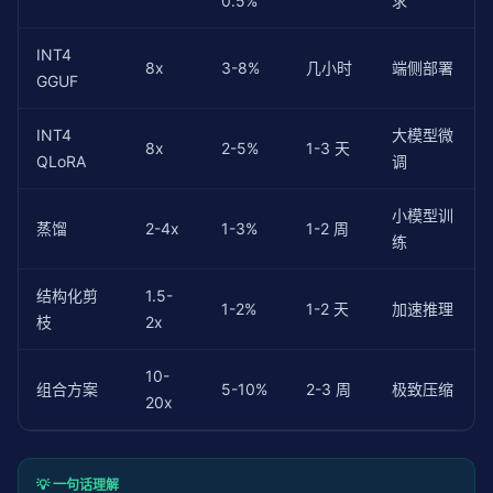
0.5%
求
INT4
8x
3-8%
几小时
端侧部署
GGUF
INT4
大模型微
8x
2-5%
1-3 天
QLoRA
调
小模型训
蒸馏
2-4x
1-3%
1-2 周
练
结构化剪
1.5-
1-2%
1-2 天
加速推理
枝
2x
10-
组合方案
5-10%
2-3 周
极致压缩
20x
💡 一句话理解