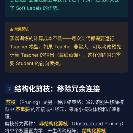
teacher.eval()

了 Soft Labels 的优势。
student = load_student_model()

student.train()

criterion = DistillationLoss(temperature=
3.0
, alpha
optimizer = 
torch
.optim.AdamW(student.parameters(),
⚠️ 常见踩坑
蒸馏训练的计算成本不低——每次迭代都需要运行
for
 batch, labels 
in
 train_loader:

    optimizer.zero_grad()

Teacher 模型。如果 Teacher 非常大，可以考虑预先
with
torch
.no_grad():

计算 Teacher 的输出（离线蒸馏），这样训练时只需
        teacher_logits = teacher(batch)

    student_logits = student(batch)

要 Student 的前向传播。
    loss = criterion(student_logits, teacher_logits,
    loss.backward()

    optimizer.step()
结构化剪枝：移除冗余连接
7
剪枝
（Pruning）是另一种压缩策略：通过识别并移除模
型中
不重要
的连接或神经元，来减小模型体积和加速推
理。
剪枝分为两种：
非结构化剪枝
（
Unstructured
 Pruning）
将单个权重置为零，产生稀疏矩阵；
结构化剪枝