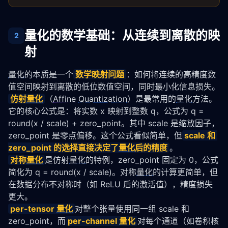
量化的数学基础：从连续到离散的映
2
射
量化
的本质是一个
数学映射问题
：如何将连续的高精度数
值空间映射到离散的低位数值空间，同时最小化信息损失。
仿射
量化
（
Affine
Quantization
）是最常用的
量化
方法。
它的核心公式是：将实数 x 映射到整数 q，公式为 q = 
round(x / scale) + zero_point。其中 scale 是缩放因子，
zero_point 是零点偏移。这个公式看似简单，但
scale 和 
zero_point 的选择直接决定了
量化
后的精度
。
对称
量化
是仿射
量化
的特例，zero_point 固定为 0，公式
简化为 q = round(x / scale)。对称
量化
的计算更简单，但
在数据分布不对称时（如 ReLU 后的激活值），精度损失
更大。
per-tensor 
量化
对整个张量使用同一组 scale 和 
zero_point，而
per-channel 
量化
对每个通道（如卷积核