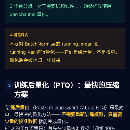
recovered = dequantize(q_weights, scale, zp)

3 个百分点。对于卷积层和线性层，始终优先使用
per-channel
量化
。
# 精度损失
mse = np.mean((weights - recovered) ** 
2
)

print(
f"量化 MSE: {mse:.6f}"
)  
# 通常 < 0.001
⚠️ 常见踩坑
不要对 BatchNorm 层的 running_mean 和
running_var 进行
量化
——它们是统计量，不是权重，
量化
后会破坏归一化效果。
训练后量化（PTQ）：最快的压缩
3
方案
训练后量化
（
Post-Training Quantization
, 
PTQ
）是最简
单、最快速的
量化
方法——
不需要重新训练模型，只需要
少量的校准数据
就能完成
量化
。
PTQ
 的工作流程是：首先在少量校准数据（通常 100-