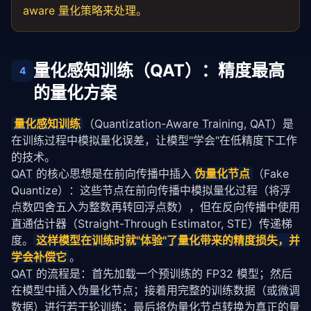
aware
量化
策略来处理。
量化感知训练（QAT）：精度最高
4
的量化方案
量化感知训练
（
Quantization-Aware Training
, 
QAT
）是
在训练过程中模拟
量化
误差，让模型"学会"在低精度下工作
的技术。
QAT
 的核心思想是在前向传播中插入
伪
量化
节点
（Fake 
Quantize）：这些节点在前向传播中模拟
量化
过程（将浮
点数四舍五入为整数再转回浮点数），但在反向传播中使用
直通估计器（Straight-Through Estimator, STE）传递梯
度。
这样模型在训练时就"体验"了
量化
带来的精度损失，并
学会补偿它
。
QAT
 的流程是：首先加载一个预训练的 FP32 模型；然后
在模型中插入伪
量化
节点；接着用完整的训练数据（或
微调
数据）进行若干轮训练；最后将伪
量化
节点转换为真正的
量