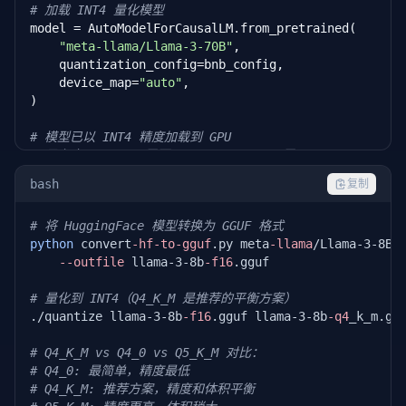
# 加载 INT4 量化模型
model = AutoModelForCausalLM.from_pretrained(

"meta-llama/Llama-3-70B"
,

    quantization_config=bnb_config,

    device_map=
"auto"
,

)

# 模型已以 INT4 精度加载到 GPU
# 显存占用：FP16 需要 ~140GB，INT4 只需 ~35GB
print(
f"模型显存: {model.get_memory_footprint() / 1e9
bash
复制
# 可以直接用于推理
# 将 HuggingFace 模型转换为 GGUF 格式
output = model.generate(**inputs, max_new_tokens=
10
python
 convert
-hf-to-gguf
.py meta
-llama
/Llama-3-8B \
--outfile
 llama-3-8b
-f16
.gguf

# 量化到 INT4（Q4_K_M 是推荐的平衡方案）
./quantize llama-3-8b
-f16
.gguf llama-3-8b
-q4
_k_m.ggu
# Q4_K_M vs Q4_0 vs Q5_K_M 对比：
# Q4_0: 最简单，精度最低
# Q4_K_M: 推荐方案，精度和体积平衡