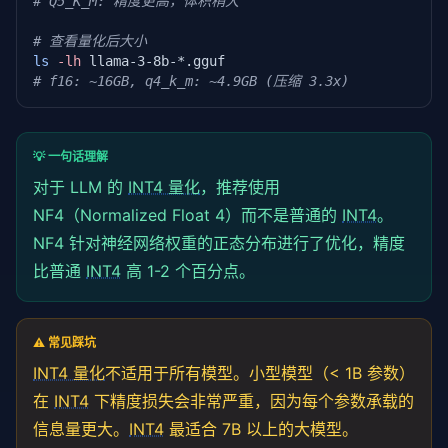
# Q5_K_M: 精度更高，体积稍大
# 查看量化后大小
ls
-lh
# f16: ~16GB, q4_k_m: ~4.9GB (压缩 3.3x)
💡 一句话理解
对于 LLM 的
INT4 量化
，推荐使用
NF4（Normalized Float 4）而不是普通的
INT4
。
NF4 针对神经网络权重的正态分布进行了优化，精度
比普通
INT4
高 1-2 个百分点。
⚠️ 常见踩坑
INT4 量化
不适用于所有模型。小型模型（< 1B 参数）
在
INT4
下精度损失会非常严重，因为每个参数承载的
信息量更大。
INT4
最适合 7B 以上的大模型。