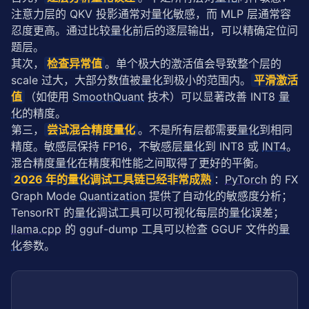
注意力层的 QKV 投影通常对
量化
敏感，而 MLP 层通常容
忍度更高。通过比较
量化
前后的逐层输出，可以精确定位问
题层。
其次，
检查异常值
。单个极大的激活值会导致整个层的 
scale 过大，大部分数值被
量化
到极小的范围内。
平滑激活
值
（如使用 
SmoothQuant
 技术）可以显著改善 INT8 
量
化
的精度。
第三，
尝试混合精度
量化
。不是所有层都需要
量化
到相同
精度。敏感层保持 FP16，不敏感层
量化
到 INT8 或 
INT4
。
混合精度
量化
在精度和性能之间取得了更好的平衡。
2026 年的
量化
调试工具链已经非常成熟
：
PyTorch
 的 FX 
Graph Mode 
Quantization
 提供了自动化的敏感度分析；
TensorRT 的
量化
调试工具可以可视化每层的
量化
误差；
llama.cpp
 的 gguf-dump 工具可以检查 GGUF 文件的
量
化
参数。