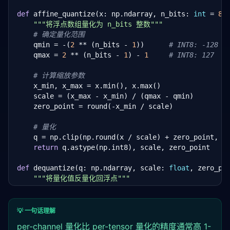
def
 affine_quantize(x: np.ndarray, n_bits: 
int
 = 
8
):
"""将浮点数组量化为 n_bits 整数"""
# 确定量化范围
    qmin = -(
2
 ** (n_bits - 
1
))      
# INT8: -128
    qmax = 
2
 ** (n_bits - 
1
) - 
1
# INT8: 127
# 计算缩放参数
    x_min, x_max = x.min(), x.max()

    scale = (x_max - x_min) / (qmax - qmin)

    zero_point = round(-x_min / scale)

# 量化
    q = np.clip(np.round(x / scale) + zero_point, qm
return
 q.astype(np.int8), scale, zero_point

def
 dequantize(q: np.ndarray, scale: 
float
, zero_po
"""将量化值反量化回浮点"""
    return (q.astype(np.float32) - zero_point) * sca
# 示例：量化一个权重张量
💡 一句话理解
weights = np.random.randn(
64
, 
64
).astype(np.float32)
per-channel
量化
比 per-tensor
量化
的精度通常高 1-
q_weights, scale, zp = affine_quantize(weights, n_b