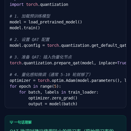
import
torch
.quantization

# 1. 加载预训练模型
model = load_pretrained_model()

model.train()

# 2. 设置 QAT 配置
model.qconfig = 
torch
.quantization.get_default_qat_
# 3. 准备 QAT：插入伪量化节点
torch
.quantization.prepare_qat(model, inplace=
True
)

# 4. 量化感知微调（通常 5-10 轮就够了）
optimizer = 
torch
.optim.Adam(model.parameters(), lr
for
 epoch 
in
 range(
5
):

for
 batch, labels 
in
 train_loader:

        optimizer.zero_grad()

        output = model(batch)

        loss = criterion(output, labels)

        loss.backward()

        optimizer.step()

💡 一句话理解