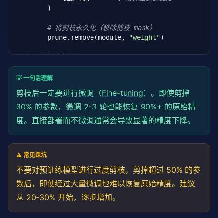
        )

# 将剪枝永久化（移除剪枝 mask）
        prune.remove(module, 
"weight"
)

# 验证剪枝后的精度
accuracy = evaluate(model, test_loader)

print(
f"剪枝后精度: {accuracy:.4f}"
)

💡 一句话理解
剪枝后一定要进行
微调
（
Fine-tuning
）。即使剪掉
# 如果精度下降可接受，继续微调
# 否则减少 amount 参数重试
30% 的参数，
微调
2-3 轮也能恢复 90%+ 的原始精
度。直接部署而不
微调
通常会导致显著的精度下降。
⚠️ 常见踩坑
不要对预训练模型进行过度剪枝。剪掉超过 50% 的参
数后，即使经过大量
微调
也难以恢复原始精度。建议
从 20-30% 开始，逐步增加。