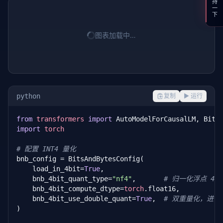
支持一下
图表加载中…
python
复制
▶ 运行
from
transformers
import
import
torch
# 配置 INT4 量化
bnb_config = BitsAndBytesConfig(

    load_in_4bit=
True
,

    bnb_4bit_quant_type=
"nf4"
,       
# 归一化浮点 4 
    bnb_4bit_compute_dtype=
torch
.float16,

    bnb_4bit_use_double_quant=
True
,  
# 双重量化，进一
)
