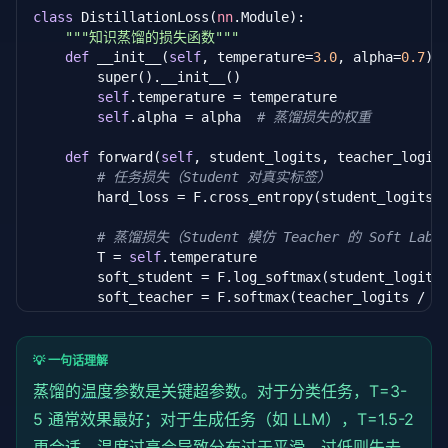
class
 DistillationLoss(
nn
.Module):

"""知识蒸馏的损失函数"""
def
 __init__(
self
, temperature=
3.0
, alpha=
0.7
):

        super().__init__()

self
.temperature = temperature

self
.alpha = alpha  
# 蒸馏损失的权重
def
 forward(
self
, student_logits, teacher_logits
# 任务损失（Student 对真实标签）
        hard_loss = F.cross_entropy(student_logits, 
# 蒸馏损失（Student 模仿 Teacher 的 Soft Labe
        T = 
self
.temperature

        soft_student = F.log_softmax(student_logits
        soft_teacher = F.softmax(teacher_logits / T
        soft_loss = F.kl_div(soft_student, soft_tea
# 加权组合
💡 一句话理解
return
self
.alpha * soft_loss + (
1
 - 
self
.al
蒸馏的
温度
参数是关键超参数。对于分类任务，T=3-
# 训练循环
5 通常效果最好；对于生成任务（如 LLM），T=1.5-2
teacher = load_teacher_model()

更合适。
温度
过高会导致分布过于平滑，过低则失去