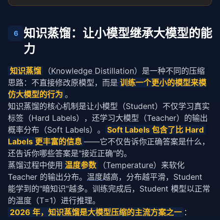
知识蒸馏：让小模型继承大模型的能
6
力
知识蒸馏
（
Knowledge Distillation
）是一种不同的压缩
思路：不直接修改原模型，而是
训练一个更小的模型来模
仿大模型的行为
。
知识蒸馏
的核心机制是让小模型（Student）不仅学习真实
标签（Hard Labels），还学习大模型（Teacher）的输出
概率分布（Soft Labels）。
Soft Labels 包含了比 Hard 
Labels 更丰富的信息
——它不仅告诉你正确答案是什么，
还告诉你哪些答案是"接近正确"的。
蒸馏过程中使用
温度
参数
（
Temperature
）来软化 
Teacher 的输出分布。
温度
越高，分布越平滑，Student 
能学到的"暗知识"越多。训练完成后，Student 模型以正常
的
温度
（T=1）进行推理。
2026 年，
知识蒸馏
是大模型压缩的主流方案之一
：