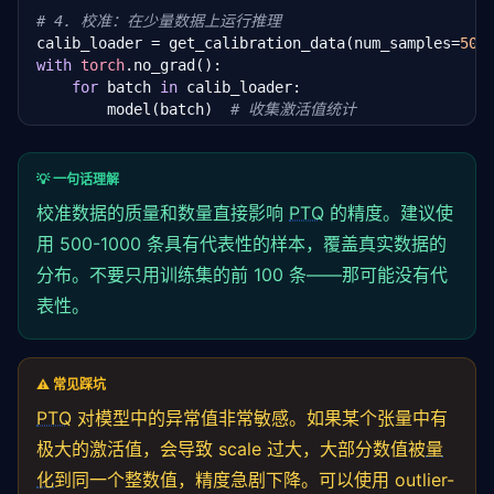
# 4. 校准：在少量数据上运行推理
calib_loader = get_calibration_data(num_samples=
500
with
torch
.no_grad():

for
 batch 
in
 calib_loader:

        model(batch)  
# 收集激活值统计
# 5. 转换：将模型转换为量化格式
torch
.quantization.convert(model, inplace=
True
)

💡 一句话理解
校准数据的质量和数量直接影响
PTQ
的精度。建议使
# 6. 验证精度
accuracy = evaluate(model, test_loader)

用 500-1000 条具有代表性的样本，覆盖真实数据的
print(
f"PTQ INT8 精度: {accuracy:.4f}"
)

分布。不要只用训练集的前 100 条——那可能没有代
表性。
# 7. 保存量化模型
torch
.jit.save(
torch
.jit.script(model), 
"model_int8
⚠️ 常见踩坑
PTQ
对模型中的异常值非常敏感。如果某个张量中有
极大的激活值，会导致 scale 过大，大部分数值被
量
化
到同一个整数值，精度急剧下降。可以使用 outlier-