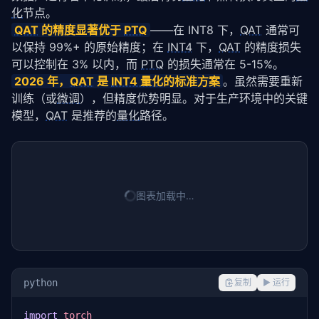
化
节点。
QAT
 的精度显著优于 
PTQ
——在 INT8 下，
QAT
 通常可
以保持 99%+ 的原始精度；在 
INT4
 下，
QAT
 的精度损失
可以控制在 3% 以内，而 
PTQ
 的损失通常在 5-15%。
2026 年，
QAT
 是 
INT4 量化
的标准方案
。虽然需要重新
训练（或
微调
），但精度优势明显。对于生产环境中的关键
模型，
QAT
 是推荐的
量化
路径。
图表加载中…
python
复制
▶ 运行
import
torch