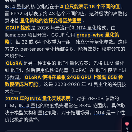
INT4 量化
的核心挑战在于
4 位只能表示 16 个不同的值
，
而 FP32 可以表示约 43 亿个不同的值。这种极端的离散化
意味着
量化
策略的选择变得至关重要
。
GGUF 格式
是 2026 年最流行的 
INT4 量化
格式，由 
llama.cpp
 项目开发。GGUF 使用
group-wise 
量化
策
略
：每 32 或 64 个权重为一组，独立计算
量化
参数。这种
方式比 per-tensor 
量化
精细得多，能有效处理权重分布的
不均匀性。
QLoRA
是另一种重要的 
INT4 量化
方案：先将 LLM 
量化
到 
INT4
，然后使用低秩适配器（LoRA）在 
INT4
 模型上进
行
微调
。
QLoRA 使得在单张 24GB GPU 上
微调
 65B 参
数模型成为可能
，这是 2023-2026 年 AI 民主化的关键技
术之一。
2026 年的 
INT4 量化
实践表明
：对于 7B-70B 参数的 
LLM，
INT4 量化
的精度损失通常在 3-8% 范围内，具体取
决于模型架构和
量化
策略。对于推理场景，
INT4
 是一个性
价比极高的选择。