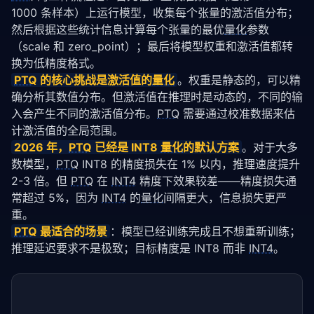
1000 条样本）上运行模型，收集每个张量的激活值分布；
然后根据这些统计信息计算每个张量的最优
量化
参数
（scale 和 zero_point）；最后将模型权重和激活值都转
换为低精度格式。
PTQ
 的核心挑战是激活值的
量化
。权重是静态的，可以精
确分析其数值分布。但激活值在推理时是动态的，不同的输
入会产生不同的激活值分布。
PTQ
 需要通过校准数据来估
计激活值的全局范围。
2026 年，
PTQ
 已经是 INT8 
量化
的默认方案
。对于大多
数模型，
PTQ
 INT8 的精度损失在 1% 以内，推理速度提升 
2-3 倍。但 
PTQ
 在 
INT4
 精度下效果较差——精度损失通
常超过 5%，因为 
INT4
 的
量化
间隔更大，信息损失更严
重。
PTQ
 最适合的场景
：模型已经训练完成且不想重新训练；
推理延迟要求不是极致；目标精度是 INT8 而非 
INT4
。