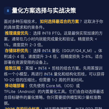
量化方案选择与实战决策
8
面对多种压缩技术，
如何选择最适合的方案
？这取决于你
的具体需求和约束条件。
推理速度优先
：选择 INT8 
PTQ
。这是最快实现加速的方
案，通常在几小时内就能完成
量化
和验证。精度损失 < 
1%，速度提升 2-3 倍。
存储体积优先
：选择 
INT4 量化
（GGUF/Q4_K_M）。体
积减小 4 倍，速度提升 3-4 倍，但精度损失 3-8%。适合
部署在资源受限的设备上。
极致压缩
：蒸馏 + 
INT4
 + 剪枝的组合方案。先用蒸馏训
练一个小模型，再进行 
INT4 量化
和结构化剪枝，可以获得 
10-20 倍的压缩比，但需要 1-2 周的开发时间。
移动端部署
：优先使用 
Core ML
（iOS）或 
TFLite（Android）的内置
量化
工具。它们会自动选择最适
合目标硬件的
量化
策略，你只需要提供模型和少量校准数
据。