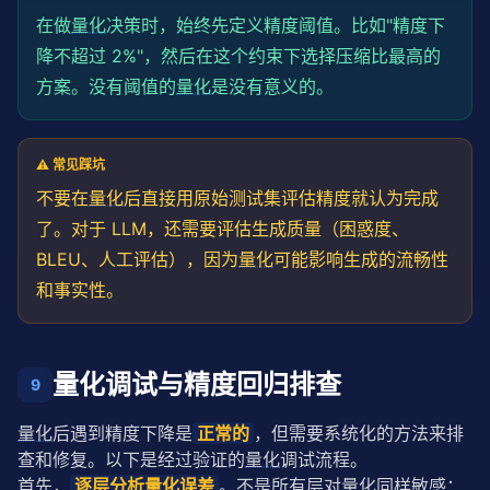
在做
量化
决策时，始终先定义精度阈值。比如"精度下
降不超过 2%"，然后在这个约束下选择压缩比最高的
方案。没有阈值的
量化
是没有意义的。
⚠️ 常见踩坑
不要在
量化
后直接用原始测试集评估精度就认为完成
了。对于 LLM，还需要评估生成质量（困惑度、
BLEU、人工评估），因为
量化
可能影响生成的流畅性
和事实性。
量化调试与精度回归排查
9
量化
后遇到精度下降是
正常的
，但需要系统化的方法来排
查和修复。以下是经过验证的
量化
调试流程。
首先，
逐层分析
量化
误差
。不是所有层对
量化
同样敏感：