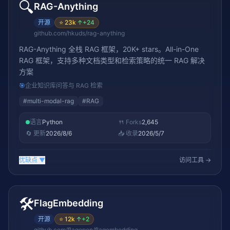
🔍
RAG-Anything
开源
⭐
23k
↑
+24
github.com/hkuds/rag-anything
RAG-Anything 全栈 RAG 框架，20K+ stars。All-in-One
RAG 框架，支持多种文档类型和检索策略的统一 RAG 解决
方案
🎯
企业知识库问答与 RAG 检索
#
multi-modal-rag
#
RAG
语言
Python
🍴 Forks
2,645
🔄 更新
2026/8/6
📥 收录
2026/5/7
优缺点
▼
访问工具 →
🛠️
FlagEmbedding
开源
⭐
12k
↑
+2
github.com/flagopen/flagembedding