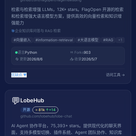
检索与检索增强 LLMs，12K+ stars。FlagOpen 开源的检索
和检索增强大语言模型方案，提供高效的向量检索和知识增
强能力
🎯
企业知识库问答与 RAG 检索
#
向量嵌入
#
information-retrieval
#
大语言模型
#
RAG
+
1
语言
Python
🍴 Forks
903
🔄 更新
2026/8/6
📥 收录
2026/5/7
优缺点
▼
访问工具 →
💬
LobeHub
开源
⭐
81k
↑
+14
github.com/lobehub/lobe-chat
AI Agent 协作平台，75,393+ stars。提供现代化的聊天界
面，支持多模型切换、插件系统、Agent 团队协作、知识库