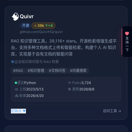
🧠
Quivr
开源
⭐
39k
↑
+4
github.com/QuivrHQ/quivr
支持一下
RAG 知识管理工具，39,116+ stars。开源检索增强生成平
台，支持多种文档格式上传和智能检索，构建个人 AI 知识
库，实现基于自有文档的智能问答
🎯
企业知识库问答与 RAG 检索
#
RAG
#
知识管理
#
文档问答
#
向量搜索
语言
Python
🍴 Forks
3,724
📅 上线
2023/5/13
🔄 更新
2026/8/6
📥 收录
2026/4/20
优缺点
▼
访问工具 →