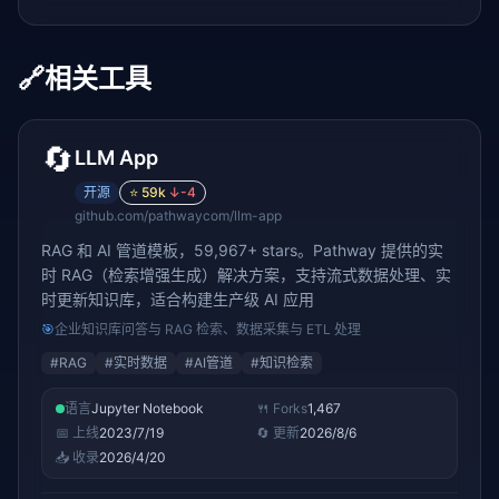
🔗
相关工具
🔄
LLM App
开源
⭐
59k
↓
-4
github.com/pathwaycom/llm-app
RAG 和 AI 管道模板，59,967+ stars。Pathway 提供的实
时 RAG（检索增强生成）解决方案，支持流式数据处理、实
时更新知识库，适合构建生产级 AI 应用
🎯
企业知识库问答与 RAG 检索、数据采集与 ETL 处理
#
RAG
#
实时数据
#
AI管道
#
知识检索
语言
Jupyter Notebook
🍴 Forks
1,467
📅 上线
2023/7/19
🔄 更新
2026/8/6
📥 收录
2026/4/20