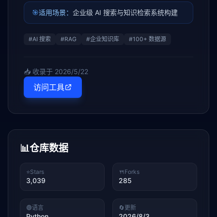
🎯
适用场景：
企业级 AI 搜索与知识检索系统构建
#
AI 搜索
#
RAG
#
企业知识库
#
100+ 数据源
📥 收录于
2026/5/22
访问工具
📊
仓库数据
⭐
Stars
🍴
Forks
3,039
285
🟢
语言
🔄
更新
Python
2026/8/3