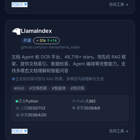
优缺点
▼
访问工具 →
🦙
LlamaIndex
开源
⭐
51k
↑
+14
github.com/run-llama/llama_index
文档 Agent 和 OCR 平台，48,716+ stars。领先的 RAG 框
架，提供文档索引、数据检索、Agent 编排等完整能力，支
持多模态文档理解和智能问答
🎯
企业知识库问答与 RAG 检索、多模态内容理解与生成
#
RAG
#
文档检索
#
智能体
#
知识库
语言
Python
🍴 Forks
7,882
📅 上线
2022/11/2
🔄 更新
2026/8/6
📥 收录
2026/4/20
优缺点
▼
访问工具 →