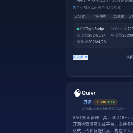
和插件扩展，打造个人专属 AI 
🎯
企业知识库问答与 RAG 检索
#
AI 助手
#
多模型
#
智能体
#
语言
TypeScript
🍴 Forks
4,71
📅 上线
2024/5/24
🔄 更新
2026/
📥 收录
2026/4/20
优缺点
▼
访问
🧠
Quivr
开源
⭐
39k
↑
+4
github.com/QuivrHQ/quivr
RAG 知识管理工具，39,116+ st
开源检索增强生成平台，支持多
格式上传和智能检索，构建个人 A