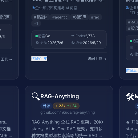
工作台
Wiki。是端到端知识管理的全栈方案
处理
🎯
企业知识库构建与 AI 问答
🎯
企业
级 AI
ETL
知识库
#
智能体
#
agentic
#
知识库
#
rag
#
RA
+
1
#
知识
9
语言
Go
🍴 Forks
2,778
8/6
语
🔄 更新
2026/8/6
📥 收录
2026/5/29
📅 
📥 
优缺点
▼
访问工具 →
工具 →
优缺点
🔍
🛠️
RAG-Anything
开源
⭐
23k
↑
+24
github.com/hkuds/rag-anything
g
ars。
RAG-Anything 全栈 RAG 框架，20K+
🔥 
种文档
stars。All-in-One RAG 框架，支持多
sta
I 知
种文档类型和检索策略的统一 RAG 解
平台，