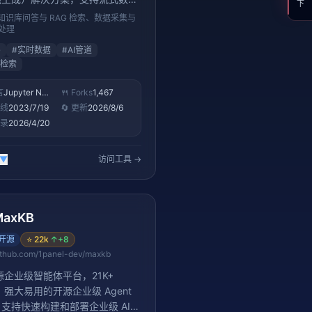
、实时更新知识库，适合构建生产
知识库问答与 RAG 检索、数据采集与
 应用
 处理
G
#
实时数据
#
AI管道
检索
言
Jupyter Notebook
🍴 Forks
1,467
上线
2023/7/19
🔄 更新
2026/8/6
收录
2026/4/20
▼
访问工具 →
MaxKB
开源
⭐
22k
↑
+8
ithub.com/1panel-dev/maxkb
开源企业级智能体平台，21K+
rs。强大易用的开源企业级 Agent
支持快速构建和部署企业级 AI