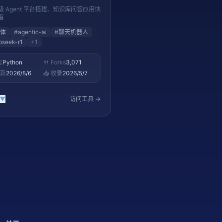
体应用
级 Agent 平台搭建、知识库问答应用快
署
体
#
agentic-ai
#
聊天机器人
pseek-r1
+
1
言
Python
🍴 Forks
3,071
更新
2026/8/6
📥 收录
2026/5/7
▼
访问工具 →