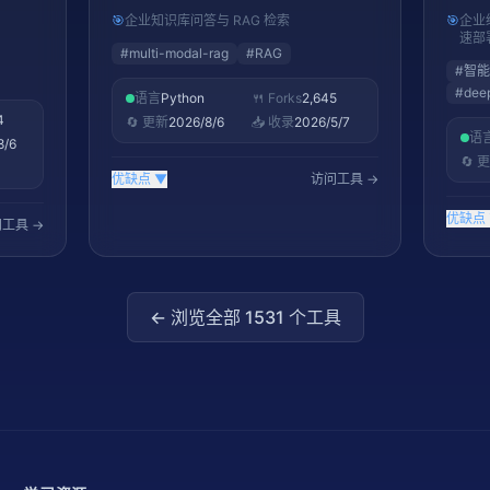
问答
决方案
智能
🎯
企业知识库问答与 RAG 检索
🎯
企业
速部
#
multi-modal-rag
#
RAG
#
智能
#
dee
语言
Python
🍴 Forks
2,645
4
🔄 更新
2026/8/6
📥 收录
2026/5/7
语
8/6
🔄 
优缺点
▼
访问工具 →
优缺点
工具 →
← 浏览全部
1531
个工具