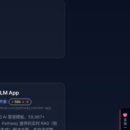
LLM App
开源
⭐
59k
↓
-4
ithub.com/pathwaycom/llm-app
和 AI 管道模板，59,967+
支持一下
s。Pathway 提供的实时 RAG（检
强生成）解决方案，支持流式数据