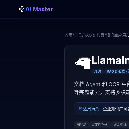
🍪
AI Master
首页
/
工具
/
RAG & 检索
/
知识库应用
/
🦙
LlamaI
开源
RAG & 检索 
文档 Agent 和 OCR
等完整能力，支持多模
🎯
适用场景：
企业知识库问答
#
RAG
#
文档检索
#
智能体