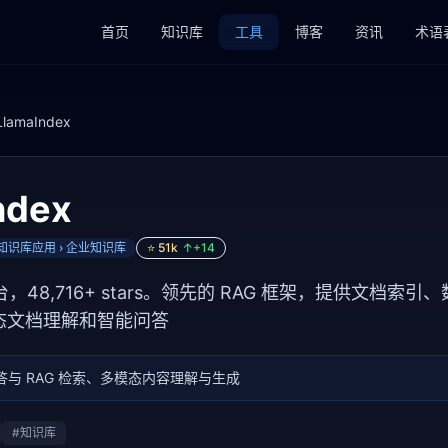
首页
知识库
工具
博客
资讯
术语
LlamaIndex
ndex
› 知识库应用 › 企业知识库
⭐
51k
↑+
14
 平台，48,716+ stars。领先的 RAG 框架，提供文档索引
态文档理解和智能问答
与 RAG 检索、多模态内容理解与生成
#
知识库