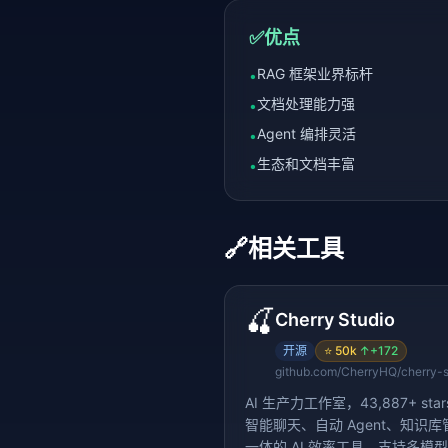
✅
优点
RAG 框架业界标杆
•
文档处理能力强
•
Agent 编排灵活
•
生态和文档丰富
•
🔗
相关工具
🍒
Cherry Studio
开源
⭐
50k
↑
+172
github.com/CherryHQ/cherry-s
AI 生产力工作室，43,887+ sta
智能聊天、自动 Agent、知识
一体的 AI 效率工具，支持多模