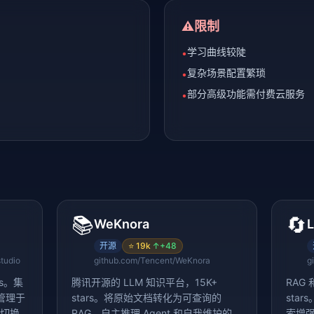
⚠️
限制
学习曲线较陡
•
复杂场景配置繁琐
•
部分高级功能需付费云服务
•
📚
🔄
WeKnora
开源
⭐
19k
↑
+48
tudio
github.com/Tencent/WeKnora
g
rs。集
腾讯开源的 LLM 知识平台，15K+
RAG 
库管理于
stars。将原始文档转化为可查询的
star
型切换
RAG、自主推理 Agent 和自我维护的
索增