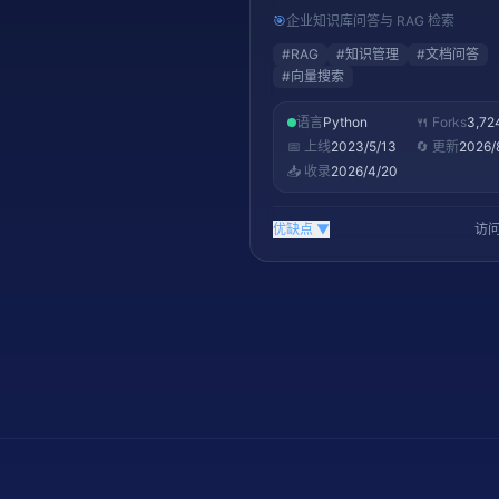
识库，实现基于自有文档的智能
🎯
企业知识库问答与 RAG 检索
#
RAG
#
知识管理
#
文档问答
#
向量搜索
语言
Python
🍴 Forks
3,72
📅 上线
2023/5/13
🔄 更新
2026/
📥 收录
2026/4/20
优缺点
▼
访问