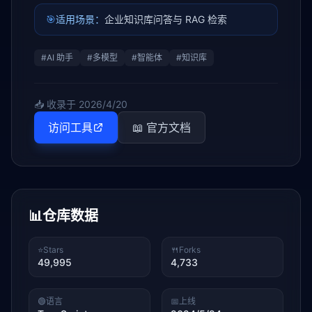
🎯
适用场景：
企业知识库问答与 RAG 检索
#
AI 助手
#
多模型
#
智能体
#
知识库
📥 收录于
2026/4/20
访问工具
📖 官方文档
📊
仓库数据
⭐
Stars
🍴
Forks
49,995
4,733
🟢
语言
📅
上线