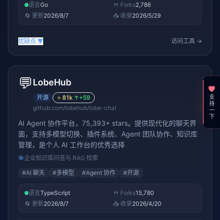
语言
Go
🍴 Forks
2,786
🔄 更新
2026/8/7
📥 收录
2026/5/29
优缺点
▼
访问工具 →
💬
LobeHub
支持一下
开源
⭐
81k
↑
+59
github.com/lobehub/lobe-chat
AI Agent 协作平台，75,393+ stars。提供现代化的聊天界
面，支持多模型切换、插件系统、Agent 团队协作、知识库
管理，是个人 AI 工作台的优秀选择
🎯
企业知识库问答与 RAG 检索
#
AI 聊天
#
多模型
#
Agent 协作
#
开源
语言
TypeScript
🍴 Forks
15,780
🔄 更新
2026/8/7
📥 收录
2026/4/20