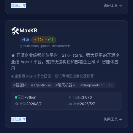
优缺点
▼
访问工具 →
🛠️
MaxKB
开源
⭐
22k
↑
+11
github.com/1panel-dev/maxkb
🔥 开源企业级智能体平台，21K+ stars。强大易用的开源企
业级 Agent 平台，支持快速构建和部署企业级 AI 智能体应
用
🎯
企业级 Agent 平台搭建、知识库问答应用快速部署
#
智能体
#
agentic-ai
#
聊天机器人
#
deepseek-r1
+
1
语言
Python
🍴 Forks
3,076
🔄 更新
2026/8/7
📥 收录
2026/5/7
优缺点
▼
访问工具 →