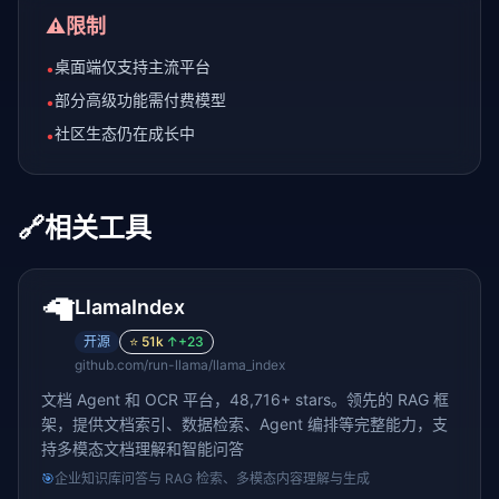
⚠️
限制
桌面端仅支持主流平台
•
部分高级功能需付费模型
•
社区生态仍在成长中
•
🔗
相关工具
🦙
LlamaIndex
开源
⭐
51k
↑
+23
github.com/run-llama/llama_index
文档 Agent 和 OCR 平台，48,716+ stars。领先的 RAG 框
架，提供文档索引、数据检索、Agent 编排等完整能力，支
持多模态文档理解和智能问答
🎯
企业知识库问答与 RAG 检索、多模态内容理解与生成