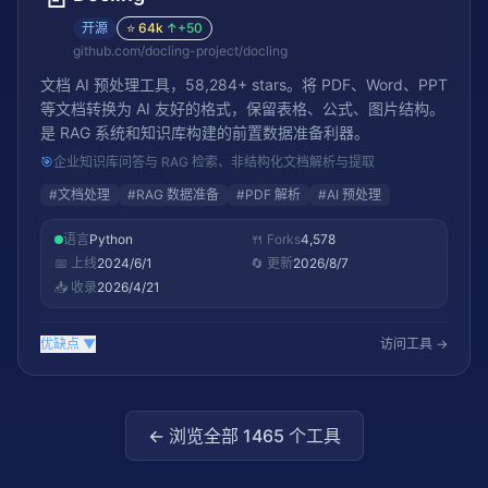
开源
⭐
64k
↑
+50
github.com/docling-project/docling
文档 AI 预处理工具，58,284+ stars。将 PDF、Word、PPT
等文档转换为 AI 友好的格式，保留表格、公式、图片结构。
是 RAG 系统和知识库构建的前置数据准备利器。
🎯
企业知识库问答与 RAG 检索、非结构化文档解析与提取
#
文档处理
#
RAG 数据准备
#
PDF 解析
#
AI 预处理
语言
Python
🍴 Forks
4,578
📅 上线
2024/6/1
🔄 更新
2026/8/7
📥 收录
2026/4/21
优缺点
▼
访问工具 →
← 浏览全部
1465
个工具