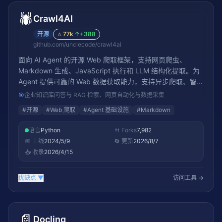
🕷️
Crawl4AI
开源
⭐
77k
↑
+388
github.com/unclecode/crawl4ai
面向 AI Agent 的开源 Web 爬取框架，支持网页爬虫、
Markdown 生成、JavaScript 执行和 LLM 结构化提取。为
Agent 提供可靠的 Web 数据获取能力，支持异步爬取、智能
去重和内容清洗，是构建 RAG 系统和 Agent 知识库的关键
🎯
企业知识库问答与 RAG 检索、网页自动化与数据采集
基础设施
#
开源
#
Web 爬取
#
Agent 基础设施
#
Markdown
语言
Python
🍴 Forks
7,982
📅 上线
2024/5/9
🔄 更新
2026/8/7
📥 收录
2026/4/15
优缺点
▼
访问工具 →
📄
Docling