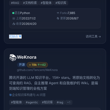
#
RAG
#
文档检索
#
智能体
#
知识库
语言
Python
🍴 Forks
7,885
📅 上线
2022/11/2
🔄 更新
2026/8/7
📥 收录
2026/4/20
优缺点
▼
访问工具 →
📚
WeKnora
开源
⭐
19k
↑
+42
github.com/Tencent/WeKnora
腾讯开源的 LLM 知识平台，15K+ stars。将原始文档转化为
可查询的 RAG、自主推理 Agent 和自我维护的 Wiki。是端
到端知识管理的全栈方案
🎯
企业知识库构建与 AI 问答
#
智能体
#
agentic
#
知识库
#
rag
+
1