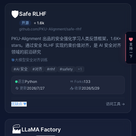
🛡️
Safe RLHF
开源
⭐
1.6k
github.com/PKU-Alignment/safe-rlhf
PKU-Alignment 出品的安全强化学习人类反馈框架，1.6K+
支持一下
stars。通过安全 RLHF 实现约束价值对齐，是 AI 安全对齐
领域的前沿研究
🎯
大模型安全对齐训练
#
AI 安全
#
对齐
#
rlhf
#
safety
+
1
语言
Python
🍴 Forks
133
🔄 更新
2026/7/27
📥 收录
2026/5/29
优缺点
▼
访问工具 →
🏭
LLaMA Factory