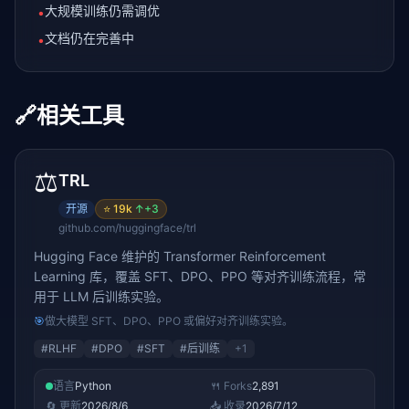
大规模训练仍需调优
•
文档仍在完善中
•
🔗
相关工具
⚖️
TRL
开源
⭐
19k
↑
+3
github.com/huggingface/trl
Hugging Face 维护的 Transformer Reinforcement
Learning 库，覆盖 SFT、DPO、PPO 等对齐训练流程，常
用于 LLM 后训练实验。
🎯
做大模型 SFT、DPO、PPO 或偏好对齐训练实验。
#
RLHF
#
DPO
#
SFT
#
后训练
+
1
语言
Python
🍴 Forks
2,891
🔄 更新
2026/8/6
📥 收录
2026/7/12