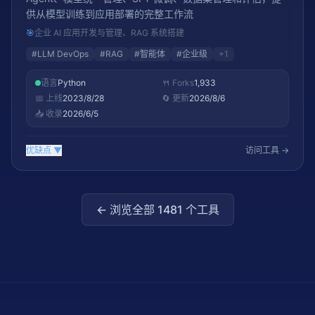
供从模型训练到应用部署的完整工作流
🎯
企业 AI 应用开发与管理、RAG 系统搭建
#
LLM DevOps
#
RAG
#
智能体
#
企业级
+
1
语言
Python
🍴 Forks
1,933
📅 上线
2023/8/28
🔄 更新
2026/8/6
📥 收录
2026/6/5
优缺点
▼
访问工具 →
← 浏览全部
1481
个工具