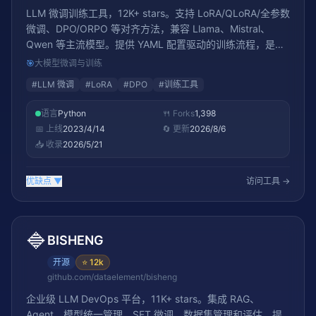
LLM 微调训练工具，12K+ stars。支持 LoRA/QLoRA/全参数
微调、DPO/ORPO 等对齐方法，兼容 Llama、Mistral、
Qwen 等主流模型。提供 YAML 配置驱动的训练流程，是
LLM 微调的事实标准工具之一
🎯
大模型微调与训练
#
LLM 微调
#
LoRA
#
DPO
#
训练工具
语言
Python
🍴 Forks
1,398
📅 上线
2023/4/14
🔄 更新
2026/8/6
📥 收录
2026/5/21
优缺点
▼
访问工具 →
🔷
BISHENG
开源
⭐
12k
github.com/dataelement/bisheng
企业级 LLM DevOps 平台，11K+ stars。集成 RAG、
Agent、模型统一管理、SFT 微调、数据集管理和评估，提