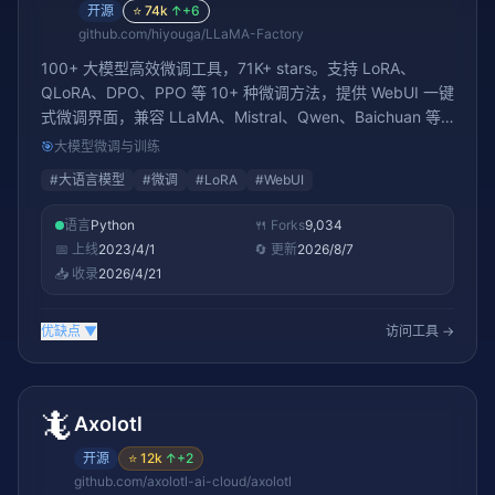
开源
⭐
74k
↑
+6
github.com/hiyouga/LLaMA-Factory
100+ 大模型高效微调工具，71K+ stars。支持 LoRA、
QLoRA、DPO、PPO 等 10+ 种微调方法，提供 WebUI 一键
式微调界面，兼容 LLaMA、Mistral、Qwen、Baichuan 等
主流模型。ACL 2024 论文收录
🎯
大模型微调与训练
#
大语言模型
#
微调
#
LoRA
#
WebUI
语言
Python
🍴 Forks
9,034
📅 上线
2023/4/1
🔄 更新
2026/8/7
📥 收录
2026/4/21
优缺点
▼
访问工具 →
🦎
Axolotl
开源
⭐
12k
↑
+2
github.com/axolotl-ai-cloud/axolotl