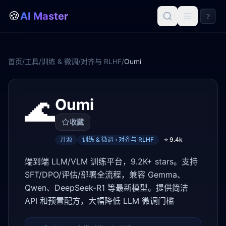
🍪
AI Master
?
首页
/
工具
/
训练 & 微调
/
对齐与 RLHF
/
Oumi
🌊
Oumi
收藏
开源
训练 & 微调 › 对齐与 RLHF
⭐
9.4k
端到端 LLM/VLM 训练平台，9.2K+ stars。支持
SFT/DPO/评估/部署全流程，兼容 Gemma、
Qwen、DeepSeek-R1 等最新模型。提供简洁
API 和预置配方，大幅降低 LLM 微调门槛