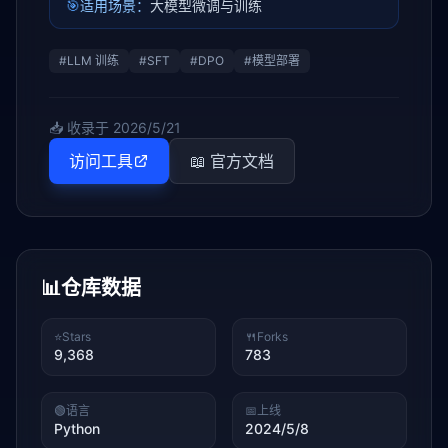
🎯
适用场景：
大模型微调与训练
#
LLM 训练
#
SFT
#
DPO
#
模型部署
📥 收录于
2026/5/21
访问工具
📖 官方文档
📊
仓库数据
⭐
Stars
🍴
Forks
9,368
783
🟢
语言
📅
上线
Python
2024/5/8