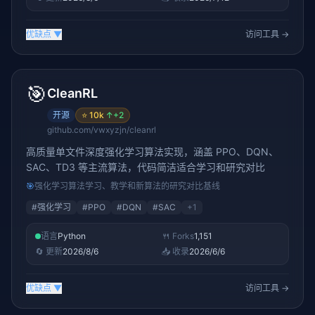
优缺点
▼
访问工具 →
🎯
CleanRL
开源
⭐
10k
↑
+2
github.com/vwxyzjn/cleanrl
高质量单文件深度强化学习算法实现，涵盖 PPO、DQN、
SAC、TD3 等主流算法，代码简洁适合学习和研究对比
🎯
强化学习算法学习、教学和新算法的研究对比基线
#
强化学习
#
PPO
#
DQN
#
SAC
+
1
语言
Python
🍴 Forks
1,151
🔄 更新
2026/8/6
📥 收录
2026/6/6
优缺点
▼
访问工具 →