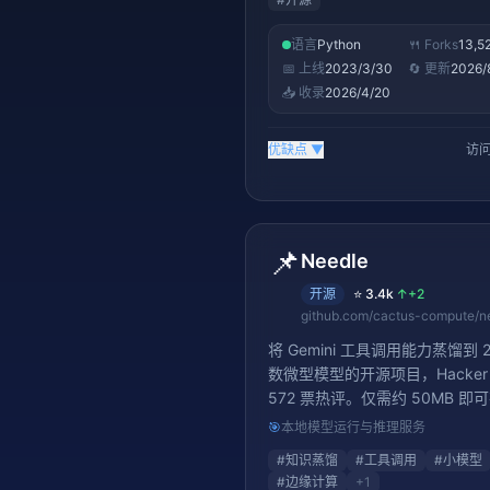
语言
Python
🍴 Forks
13,5
📅 上线
2023/3/30
🔄 更新
2026/
📥 收录
2026/4/20
优缺点
▼
访问
📌
Needle
开源
⭐
3.4k
↑
+2
github.com/cactus-compute/n
将 Gemini 工具调用能力蒸馏到 2
数微型模型的开源项目，Hacker 
572 票热评。仅需约 50MB 即
缘设备运行工具调用，展示了知
🎯
本地模型运行与推理服务
在 Agent 领域的可行性，适合
#
知识蒸馏
#
工具调用
#
小模型
和低带宽场景。
#
边缘计算
+
1