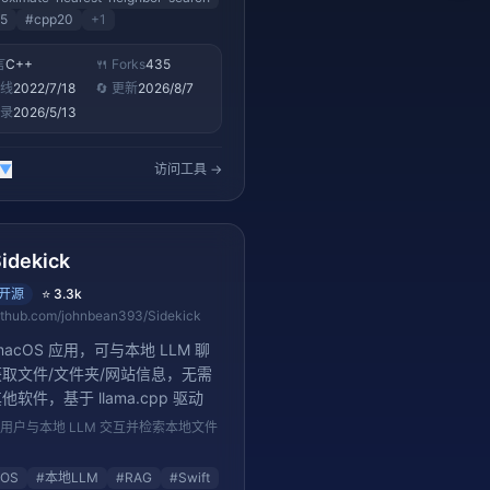
5
#
cpp20
+
1
言
C++
🍴 Forks
435
上线
2022/7/18
🔄 更新
2026/8/7
收录
2026/5/13
▼
访问工具 →
idekick
开源
⭐
3.3k
ithub.com/johnbean393/Sidekick
macOS 应用，可与本地 LLM 聊
取文件/文件夹/网站信息，无需
他软件，基于 llama.cpp 驱动
c 用户与本地 LLM 交互并检索本地文件
cOS
#
本地LLM
#
RAG
#
Swift