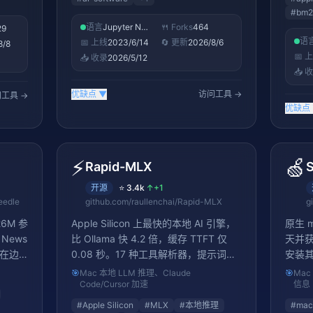
#
bm2
语言
Jupyter Notebook
🍴 Forks
464
29
语
📅 上线
2023/6/14
🔄 更新
2026/8/6
8/8
📅 
📥 收录
2026/5/12
📥 
优缺点
▼
访问工具 →
工具 →
优缺点
⚡
🍏
Rapid-MLX
S
开源
⭐
3.4k
↑
+1
eedle
github.com/raullenchai/Rapid-MLX
g
6M 参
Apple Silicon 上最快的本地 AI 引擎，
原生 
News
比 Ollama 快 4.2 倍，缓存 TTFT 仅
天并获
可在边
0.08 秒。17 种工具解析器，提示词缓
安装其
识蒸馏
存，推理分离
🎯
Mac 本地 LLM 推理、Claude
🎯
Ma
端侧部署
Code/Cursor 加速
信息
#
Apple Silicon
#
MLX
#
本地推理
#
ma