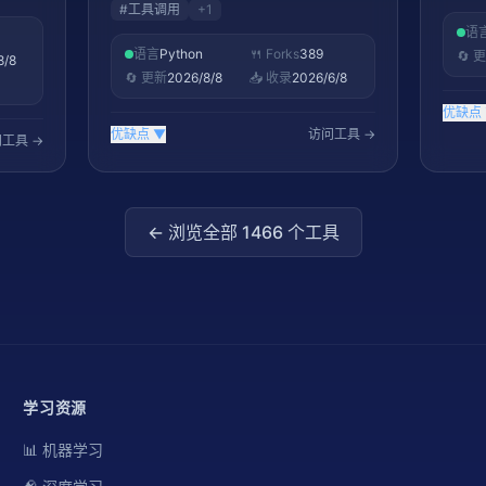
#
工具调用
+
1
语
语言
Python
🍴 Forks
389
🔄 
8/8
🔄 更新
2026/8/8
📥 收录
2026/6/8
优缺点
优缺点
▼
访问工具 →
工具 →
← 浏览全部
1466
个工具
学习资源
📊 机器学习