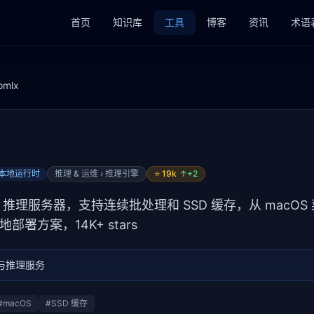
首页
知识库
工具
博客
资讯
术语
omlx
› 本地运行时
推理 & 运维 › 推理引擎
⭐
19k
↑+
2
专用 LLM 推理服务器，支持连续批处理和 SSD 缓存，从 macO
部署方案，14K+ stars
与推理服务
#
macOS
#
SSD 缓存