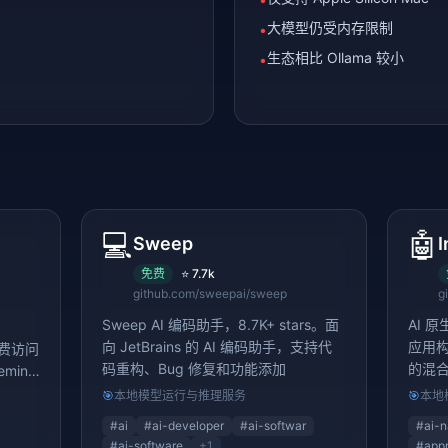
大模型仍受内存限制
•
生态相比 Ollama 较小
•
💻
🤖
Sweep
I
免费
⭐
7.7k
github.com/sweepai/sweep
g
Sweep AI 编码助手，8.7K+ stars。面
AI 原
向 JetBrains 的 AI 编码助手，支持代
应用构
免费访问
码重构、Bug 修复和功能添加
的混
mini
🎯
本地模型运行与推理服务
🎯
本地
#
ai
#
ai-developer
#
ai-softwar
#
ai-n
#
ai-software
+
1
#
app