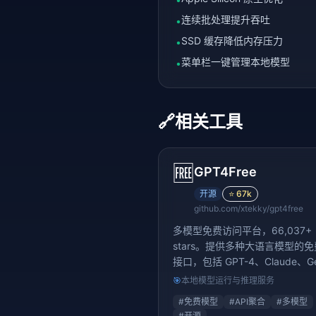
连续批处理提升吞吐
•
SSD 缓存降低内存压力
•
菜单栏一键管理本地模型
•
🔗
相关工具
🆓
GPT4Free
开源
⭐
67k
github.com/xtekky/gpt4free
多模型免费访问平台，66,037+
stars。提供多种大语言模型的
接口，包括 GPT-4、Claude、Ge
等主流模型的聚合调用方案
🎯
本地模型运行与推理服务
#
免费模型
#
API聚合
#
多模型
#
开源