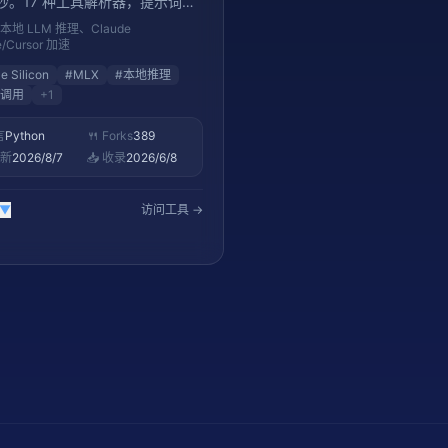
8 秒。17 种工具解析器，提示词缓
推理分离
 本地 LLM 推理、Claude
/Cursor 加速
e Silicon
#
MLX
#
本地推理
调用
+
1
言
Python
🍴 Forks
389
更新
2026/8/7
📥 收录
2026/6/8
▼
访问工具 →