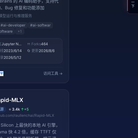
支持一下
tBrains 的 AI 编码助手，支持代
、Bug 修复和功能添加
模型运行与推理服务
#
ai-developer
#
ai-softwar
oftware
+
1
言
Jupyter Notebook
🍴 Forks
464
上线
2023/6/14
🔄 更新
2026/8/6
收录
2026/5/12
▼
访问工具 →
apid-MLX
源
⭐
3.4k
↑
+5
hub.com/raullenchai/Rapid-MLX
e Silicon 上最快的本地 AI 引擎，
lama 快 4.2 倍，缓存 TTFT 仅