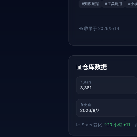
#
知识蒸馏
#
工具调用
#
小
📥 收录于
2026/5/14
📊
仓库数据
⭐
Stars
3,381
🔄
更新
2026/8/7
📈 Stars 变化
↑
20 小时 +11
·