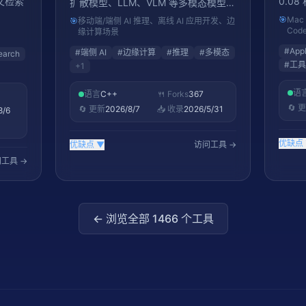
文检索
0.0
扩散模型、LLM、VLM 等多模态模型，
存，
主打本地推理。
🎯
Mac
🎯
移动端/端侧 AI 推理、离线 AI 应用开发、边
Code
缘计算场景
#
Appl
#
端侧 AI
#
边缘计算
#
推理
#
多模态
earch
#
工具
+
1
语
语言
C++
🍴 Forks
367
🔄 
🔄 更新
2026/8/7
📥 收录
2026/5/31
8/6
优缺点
优缺点
▼
访问工具 →
工具 →
← 浏览全部
1466
个工具