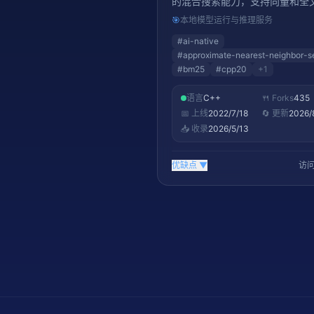
的混合搜索能力，支持向量和全
🎯
本地模型运行与推理服务
#
ai-native
#
approximate-nearest-neighbor-s
#
bm25
#
cpp20
+
1
语言
C++
🍴 Forks
435
📅 上线
2022/7/18
🔄 更新
2026/
📥 收录
2026/5/13
优缺点
▼
访问