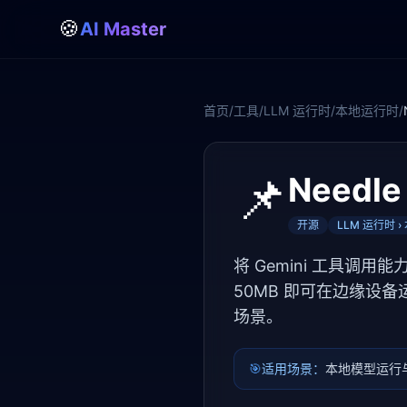
🍪
AI Master
首页
/
工具
/
LLM 运行时
/
本地运行时
/
📌
Needle
开源
LLM 运行时 
将 Gemini 工具调用
50MB 即可在边缘设
场景。
🎯
适用场景：
本地模型运行