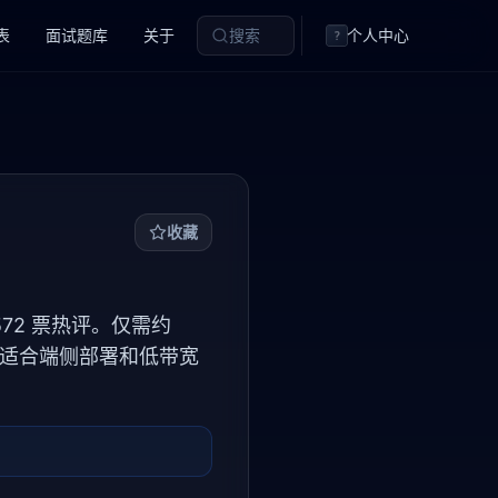
表
面试题库
关于
搜索
个人中心
?
收藏
 572 票热评。仅需约
性，适合端侧部署和低带宽