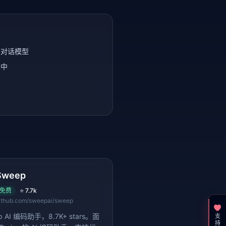
用对话模型
设中
Sweep
免费
⭐
7.7k
ithub.com/sweepai/sweep
p AI 编码助手，8.7K+ stars。面