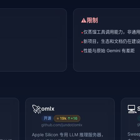
⚠️
限制
仅蒸馏工具调用能力，非通
•
新项目，生态和文档仍在建
•
性能与原始 Gemini 有差距
•
🚀
💻
omlx
开源
⭐
19k
↑
+16
g
github.com/jundot/omlx
Swee
Apple Silicon 专用 LLM 推理服务器，