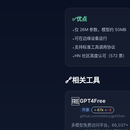
✅
优点
仅 26M 参数，模型约 50MB
•
可在边缘设备运行
•
支持标准工具调用协议
•
HN 社区高度认可（572 票）
•
🔗
相关工具
🆓
GPT4Free
开源
⭐
67k
↓
-3
github.com/xtekky/gpt4free
多模型免费访问平台，66,037+