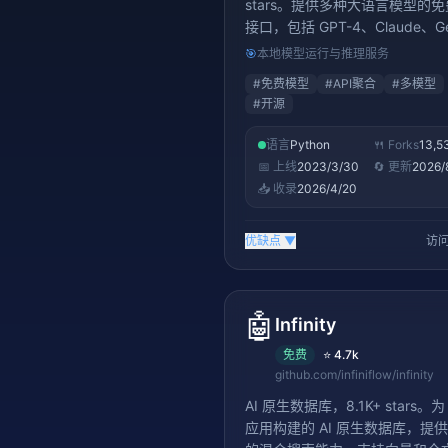
stars。提供多种大语言模型的
接口，包括 GPT-4、Claude、Ge
等主流模型的聚合调用方案
🎯
本地模型运行与推理服务
#
免费模型
#
API聚合
#
多模型
#
开源
语言
Python
🍴 Forks
13,5
📅 上线
2023/3/30
🔄 更新
2026/
📥 收录
2026/4/20
优缺点
▼
访问
🤖
Infinity
免费
⭐
4.7k
github.com/infiniflow/infinity
AI 原生数据库，8.1K+ stars。为
应用构建的 AI 原生数据库，提