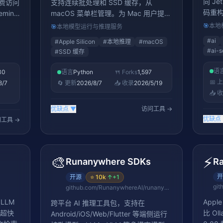
向 Je
免费访问
支持连续批处理和 SSD 缓存，从
码重构
mini
macOS 菜单栏管理。为 Mac 用户提供
了一键式 LLM 本地部署方案，14K+
🎯
本地
🎯
本地模型运行与推理服务
stars
#
ai
#
Apple Silicon
#
本地推理
#
macOS
#
ai-s
#
SSD 缓存
语
30
语言
Python
🍴 Forks
1,597
📅 
8/7
🔄 更新
2026/8/7
📥 收录
2026/5/19
📥 
优缺点
▼
访问工具 →
优缺点
工具 →
🎨
⚡
Runanywhere SDKs
R
开
开源
⭐
10k
↑
+1
git
github.com/RunanywhereAI/runanywhere-sdks
 LLM
Appl
跨平台 AI 推理工具包，支持在
供超快
比 Ol
Android/iOS/Web/Flutter 等端侧运行