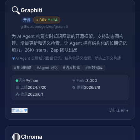
🔍
Graphiti
开源
⭐
30k
↑
+14
github.com/getzep/graphiti
为 AI Agent 构建实时知识图谱的开源框架，支持动态图构
建、增量更新和语义检索，让 Agent 拥有结构化的长期记忆
能力。26K+ stars，Zep 团队出品
🎯
AI Agent 长期知识图谱记忆、结构化语义检索、动态上下文构建
#
知识图谱
#
Agent 记忆
#
语义检索
#
图数据库
语言
Python
🍴 Forks
3,000
📅 上线
2024/7/20
🔄 更新
2026/8/8
📥 收录
2026/6/1
优缺点
▼
访问工具 →
🔴
Chroma