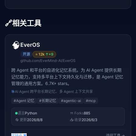
🔗
相关工具
🧠
EverOS
开源
⭐
12k
↑
+9
github.com/EverMind-AI/EverOS
跨 Agent 和平台的自进化记忆系统。为 AI Agent 提供长期
记忆能力，支持多平台上下文持久化与迁移，是 Agent 记忆
管理的通用方案。6.7K+ stars。
🎯
AI Agent 跨平台长期记忆、多 Agent 上下文共享
#
Agent 记忆
#
长期记忆
#
agentic-ai
#
mcp
语言
Python
🍴 Forks
885
🔄 更新
2026/8/8
📥 收录
2026/6/3
优缺点
▼
访问工具 →