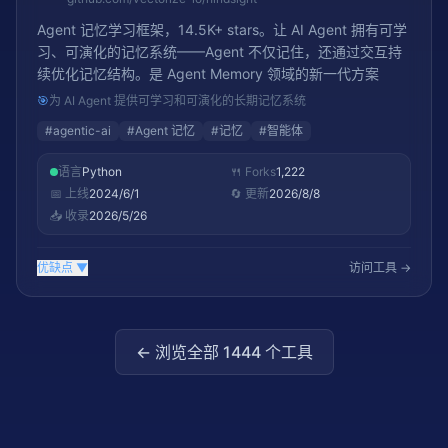
Agent 记忆学习框架，14.5K+ stars。让 AI Agent 拥有可学
习、可演化的记忆系统——Agent 不仅记住，还通过交互持
续优化记忆结构。是 Agent Memory 领域的新一代方案
🎯
为 AI Agent 提供可学习和可演化的长期记忆系统
#
agentic-ai
#
Agent 记忆
#
记忆
#
智能体
语言
Python
🍴 Forks
1,222
📅 上线
2024/6/1
🔄 更新
2026/8/8
📥 收录
2026/5/26
优缺点
▼
访问工具 →
← 浏览全部
1444
个工具