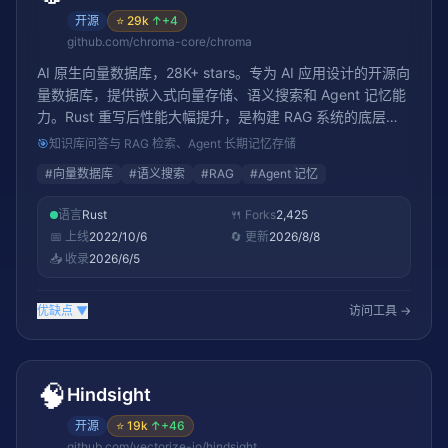
开源
⭐
29k
↑
+4
github.com/chroma-core/chroma
AI 原生向量数据库，28K+ stars。专为 AI 应用设计的开源向
量数据库，提供嵌入式向量存储、语义搜索和 Agent 记忆能
力。Rust 重写后性能大幅提升，是构建 RAG 系统的底层基
础设施
🎯
知识库问答与 RAG 检索、Agent 长期记忆存储
#
向量数据库
#
语义搜索
#
RAG
#
Agent 记忆
语言
Rust
🍴 Forks
2,425
📅 上线
2022/10/6
🔄 更新
2026/8/8
📥 收录
2026/6/5
优缺点
▼
访问工具 →
🧠
Hindsight
开源
⭐
19k
↑
+46
github.com/vectorize-io/hindsight