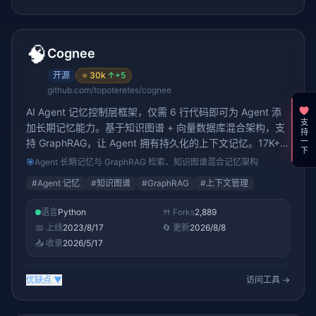
🧠
Cognee
开源
⭐
30k
↑
+5
github.com/topoteretes/cognee
AI Agent 记忆控制层框架，仅需 6 行代码即可为 Agent 添
支持一下
加长期记忆能力。基于知识图谱 + 向量数据库混合架构，支
持 GraphRAG，让 Agent 拥有持久化的上下文记忆。17K+
stars
🎯
Agent 长期记忆与 GraphRAG 检索、知识图谱混合记忆架构
#
Agent 记忆
#
知识图谱
#
GraphRAG
#
上下文管理
语言
Python
🍴 Forks
2,889
📅 上线
2023/8/17
🔄 更新
2026/8/8
📥 收录
2026/5/17
优缺点
▼
访问工具 →