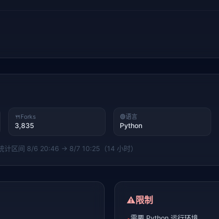
🍴
Forks
🟢
语言
3,835
Python
 统计区间
8/6 20:46 → 8/7 10:25（14 小时）
⚠️
限制
需要 Python 运行环境
•