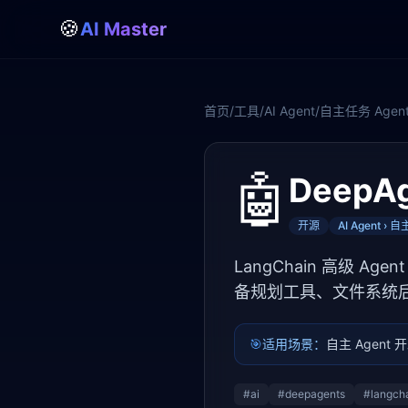
🍪
AI Master
首页
/
工具
/
AI Agent
/
自主任务 Agen
🤖
DeepA
开源
AI Agent › 
LangChain 高级 Agen
备规划工具、文件系统
🎯
适用场景：
自主 Agent
#
ai
#
deepagents
#
langch