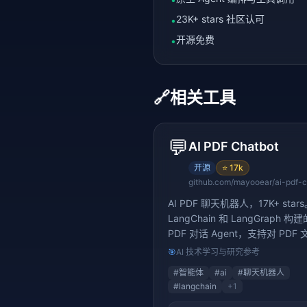
23K+ stars 社区认可
•
开源免费
•
🔗
相关工具
💬
AI PDF Chatbot
开源
⭐
17k
AI PDF 聊天机器人，17K+ sta
LangChain 和 LangGraph 构建
PDF 对话 Agent，支持对 PDF
行智能问答
🎯
AI 技术学习与研究参考
#
智能体
#
ai
#
聊天机器人
#
langchain
+
1