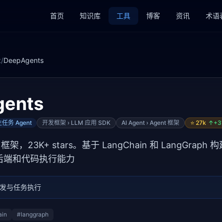
首页
知识库
工具
博客
资讯
术语
t
/
DeepAgents
gents
自主任务 Agent
开发框架 › LLM 应用 SDK
AI Agent › Agent 框架
⭐
27k
↑+
3
t 框架，23K+ stars。基于 LangChain 和 LangGrap
后端和代码执行能力
 开发与任务执行
ain
#
langgraph