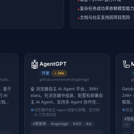
复杂任务成功率依赖模型能
•
文档与社区支持因项目而异
•
🤖
🦾
AgentGPT
M
开源
⭐
36k
github.com/mayooear/ai-pdf-chatbot-langchain
github.com/reworkd/agentgpt
g
rs。基于
🤖 浏览器自主 AI Agent 平台，36K+
Gat
的 AI
stars。在浏览器中组装、配置和部署自
24K+
 文档进
主 AI Agent，支持多 Agent 协作完成
框架，支
复杂任务，无需编程即可构建 AI 工作
态
🎯
浏览器内自主 Agent 组装与部署、无代码
🎯
自主 
流
AI 工作流实验
#
智能
#
智能体
#
agentgpt
#
AGI
#
ai
+
1