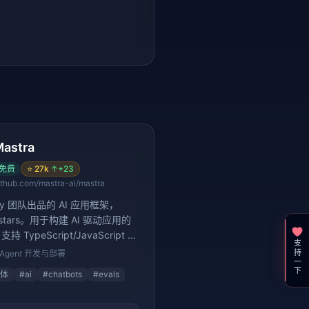
力
astra
免费
⭐
27k
↑
+23
ithub.com/mastra-ai/mastra
sby 团队出品的 AI 应用框架，
 stars。用于构建 AI 驱动应用的
持 TypeScript/JavaScript 生
支持一下
Agent 开发与部署
体
#
ai
#
chatbots
#
evals