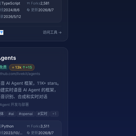
言
TypeScript
🍴 Forks
2,581
上线
2024/8/6
🔄 更新
2026/8/7
收录
2026/5/12
▼
访问工具 →
Agents
免费
⭐
13k
↑
+15
ithub.com/livekit/agents
 AI Agent 框架，11K+ stars。
建实时语音 AI Agent 的框架，
语音识别、合成和实时对话
Agent 开发与部署
体
#
ai
#
openai
#
实时
+
1
言
Python
🍴 Forks
3,511
上线
2023/10/19
🔄 更新
2026/8/7