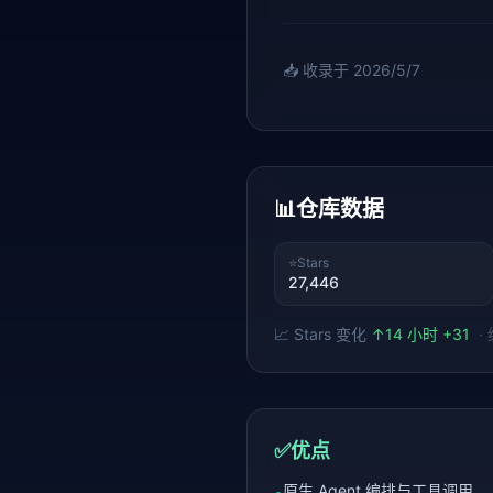
📥 收录于
2026/5/7
📊
仓库数据
⭐
Stars
27,446
📈 Stars 变化
↑
14 小时 +31
·
✅
优点
原生 Agent 编排与工具调用
•