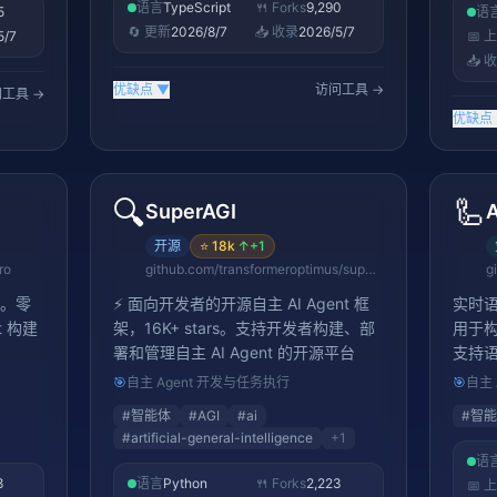
语言
TypeScript
🍴 Forks
9,290
5
语
🔄 更新
2026/8/7
📥 收录
2026/5/7
5/7
📅 
📥 
优缺点
▼
访问工具 →
工具 →
优缺点
🔍
🦾
SuperAGI
开源
⭐
18k
↑
+1
ro
github.com/transformeroptimus/superagi
g
rs。零
⚡️ 面向开发者的开源自主 AI Agent 框
实时语音
t 构建
架，16K+ stars。支持开发者构建、部
用于构
署和管理自主 AI Agent 的开源平台
支持
🎯
自主 Agent 开发与任务执行
🎯
自主 
#
智能体
#
AGI
#
ai
#
智能
#
artificial-general-intelligence
+
1
语
8
语言
Python
🍴 Forks
2,223
📅 