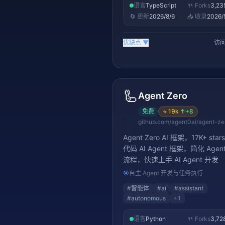
语言
TypeScript
🍴 Forks
3,23
🔄 更新
2026/8/6
📥 收录
2026/
优缺点
▼
访问
🦾
Agent Zero
免费
⭐
19k
↑
+8
github.com/agent0ai/agent-ze
Agent Zero AI 框架，17K+ sta
代码 AI Agent 框架，简化 Agen
流程，快速上手 AI Agent 开发
🎯
自主 Agent 开发与任务执行
#
智能体
#
ai
#
assistant
#
autonomous
+
1
语言
Python
🍴 Forks
3,72