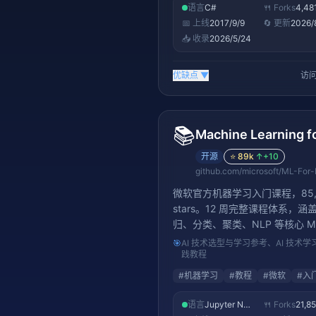
语言
C#
🍴 Forks
4,48
📅 上线
2017/9/9
🔄 更新
2026/
📥 收录
2026/5/24
优缺点
▼
访问
📚
开源
⭐
89k
↑
+10
微软官方机器学习入门课程，85,3
stars。12 周完整课程体系，涵
归、分类、聚类、NLP 等核心 M
念，每节课含 Jupyter Notebo
🎯
AI 技术选型与学习参考、AI 技术学
练习。从基础统计学到高级模型
践教程
系统的 ML 入门学习路径。
#
机器学习
#
教程
#
微软
#
入
语言
Jupyter Notebook
🍴 Forks
21,8