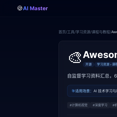
🍪
AI Master
首页
/
工具
/
学习资源
/
课程与教程
/
Awe
🎨
Awesom
开源
学习资源 › 
自监督学习资料汇总，6
🎯
适用场景：
AI 技术学习
#
计算机视觉
#
深度学习
#