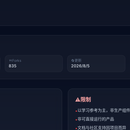
🍴
Forks
🔄
更新
835
2026/8/5
⚠️
限制
以学习参考为主，非生产组
•
非可直接运行的产品
•
文档与社区支持因项目而异
•