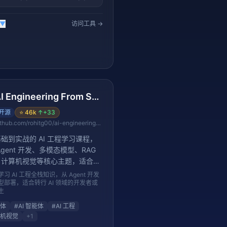
▼
访问工具 →
AI Engineering From Scratch
开源
⭐
46k
↑
+33
github.com/rohitg00/ai-engineering-from-scratch
础到实战的 AI 工程学习课程，
Agent 开发、多模态模型、RAG
、计算机视觉等核心主题，适合初
统学习 AI 工程实践。
习 AI 工程全栈知识，从 Agent 开发
型部署，适合转行 AI 领域的开发者或
生
体
#
AI 智能体
#
AI 工程
机视觉
+
1