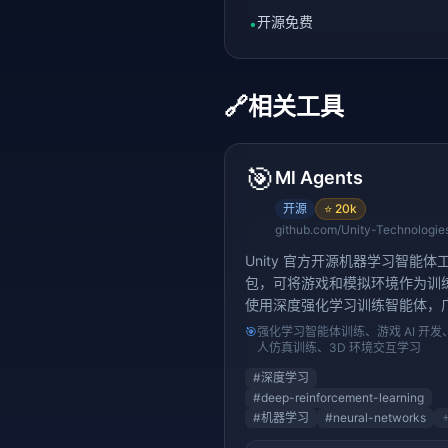
开源免费
•
🔗
相关工具
🎯
Ml Agents
开源
⭐
20k
Unity 官方开源机器学习智能体
包，可将游戏和模拟环境作为训
使用深度强化学习训练智能体，
用于机器人控制、游戏 AI 和仿
🎯
强化学习智能体训练、游戏 AI 开发
场景。（19K+ stars）
人仿真训练、3D 环境交互学习
#
深度学习
#
deep-reinforcement-learning
#
机器学习
#
neural-networks