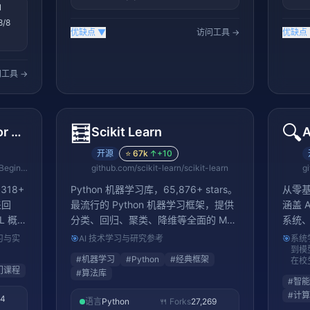
1
8/8
优缺点
▼
访问工具 →
优缺点
工具 →
🧮
🔍
Machine Learning for Beginners
Scikit Learn
开源
⭐
67k
↑
+10
github.com/microsoft/ML-For-Beginners
github.com/scikit-learn/scikit-learn
18+
Python 机器学习库，65,876+ stars。
从零基
盖回
最流行的 Python 机器学习框架，提供
涵盖 
L 概
分类、回归、聚类、降维等全面的 ML
系统
ok 实践
算法，API 设计简洁优雅，是 ML 入门
学者系
习与实
🎯
AI 技术学习与研究参考
🎯
系统学
，是最
和工业实践的首选
到模
#
机器学习
#
Python
#
经典框架
在校
门课程
#
算法库
#
智能
#
计算
54
语言
Python
🍴 Forks
27,269