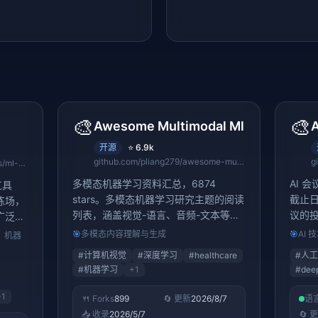
🎨
🎨
Awesome Multimodal Ml
A
开源
⭐
6.9k
github.com/pliang279/awesome-multimodal-ml
github.com/Unity-Technologies/ml-agents
多模态机器学习资料汇总，6874
AI 会
工具
stars。多模态机器学习研究主题的阅读
截止日
练场，
列表，涵盖视觉-语言、音频-文本等多
议的投稿
广泛应
模态领域
真训练
🎯
多模态内容理解与生成
🎯
AI
、机器
#
计算机视觉
#
深度学习
#
healthcare
#
人工
#
机器学习
+
1
#
dee
+
1
🍴 Forks
899
🔄 更新
2026/8/7
语
📥 收录
2026/5/7
🔄 