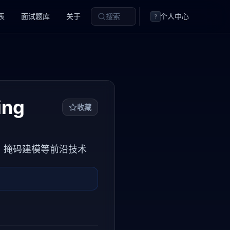
表
面试题库
关于
搜索
个人中心
?
ing
收藏
习、掩码建模等前沿技术