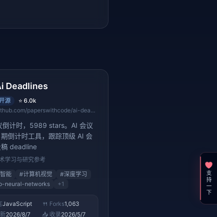
i Deadlines
开源
⭐
6.0k
github.com/paperswithcode/ai-deadlines
议倒计时，5989 stars。AI 会议
期倒计时工具，跟踪顶级 AI 会
 deadline
 技术学习与研究参考
支持一下
智能
#
计算机视觉
#
深度学习
p-neural-networks
+
1
言
JavaScript
🍴 Forks
1,063
更新
2026/8/7
📥 收录
2026/5/7