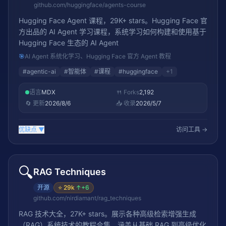
github.com/huggingface/agents-course
Hugging Face Agent 课程，29K+ stars。Hugging Face 官
方出品的 AI Agent 学习课程，系统学习如何构建和使用基于
Hugging Face 生态的 AI Agent
🎯
AI Agent 系统化学习、Hugging Face 官方 Agent 教程
#
agentic-ai
#
智能体
#
课程
#
huggingface
+
1
语言
MDX
🍴 Forks
2,192
🔄 更新
2026/8/6
📥 收录
2026/5/7
优缺点
▼
访问工具 →
🔍
RAG Techniques
开源
⭐
29k
↑
+6
github.com/nirdiamant/rag_techniques
RAG 技术大全，27K+ stars。展示各种高级检索增强生成
（RAG）系统技术的教程合集，涵盖从基础 RAG 到高级优化