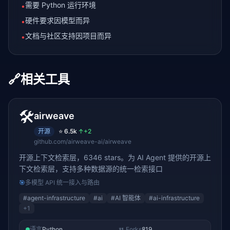
需要 Python 运行环境
•
硬件要求因模型而异
•
文档与社区支持因项目而异
•
🔗
相关工具
🛠️
airweave
开源
⭐
6.5k
↑
+2
github.com/airweave-ai/airweave
开源上下文检索层，6346 stars。为 AI Agent 提供的开源上
下文检索层，支持多种数据源的统一检索接口
🎯
多模型 API 统一接入与路由
#
agent-infrastructure
#
ai
#
AI 智能体
#
ai-infrastructure
+
1
语言
Python
🍴 Forks
819