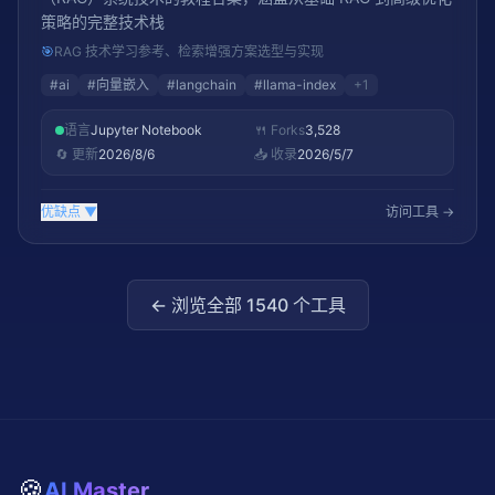
策略的完整技术栈
🎯
RAG 技术学习参考、检索增强方案选型与实现
#
ai
#
向量嵌入
#
langchain
#
llama-index
+
1
语言
Jupyter Notebook
🍴 Forks
3,528
🔄 更新
2026/8/6
📥 收录
2026/5/7
优缺点
▼
访问工具 →
← 浏览全部
1540
个工具
🍪
AI Master