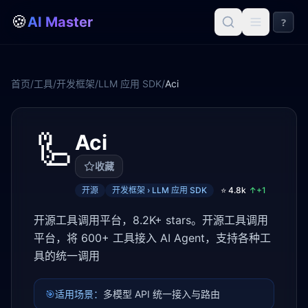
🍪
AI Master
?
首页
/
工具
/
开发框架
/
LLM 应用 SDK
/
Aci
🦾
Aci
收藏
开源
开发框架 › LLM 应用 SDK
⭐
4.8k
↑+
1
开源工具调用平台，8.2K+ stars。开源工具调用
平台，将 600+ 工具接入 AI Agent，支持各种工
具的统一调用
🎯
适用场景：
多模型 API 统一接入与路由