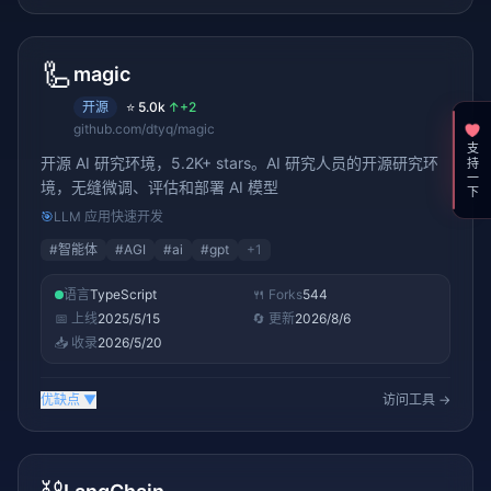
🦾
magic
开源
⭐
5.0k
↑
+2
github.com/dtyq/magic
支持一下
开源 AI 研究环境，5.2K+ stars。AI 研究人员的开源研究环
境，无缝微调、评估和部署 AI 模型
🎯
LLM 应用快速开发
#
智能体
#
AGI
#
ai
#
gpt
+
1
语言
TypeScript
🍴 Forks
544
📅 上线
2025/5/15
🔄 更新
2026/8/6
📥 收录
2026/5/20
优缺点
▼
访问工具 →