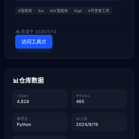
#
智能体
#
ai
#
AI 智能体
#
api
#
开发者工具
📥 收录于
2026/5/13
访问工具
📊
仓库数据
⭐
Stars
🍴
Forks
4,828
465
🟢
语言
📅
上线
Python
2024/9/19