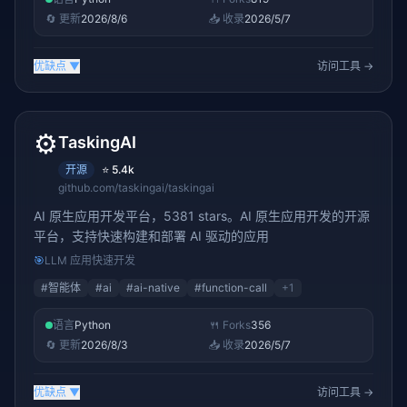
🔄 更新
2026/8/6
📥 收录
2026/5/7
优缺点
▼
访问工具 →
⚙️
TaskingAI
开源
⭐
5.4k
github.com/taskingai/taskingai
AI 原生应用开发平台，5381 stars。AI 原生应用开发的开源
平台，支持快速构建和部署 AI 驱动的应用
🎯
LLM 应用快速开发
#
智能体
#
ai
#
ai-native
#
function-call
+
1
语言
Python
🍴 Forks
356
🔄 更新
2026/8/3
📥 收录
2026/5/7
优缺点
▼
访问工具 →