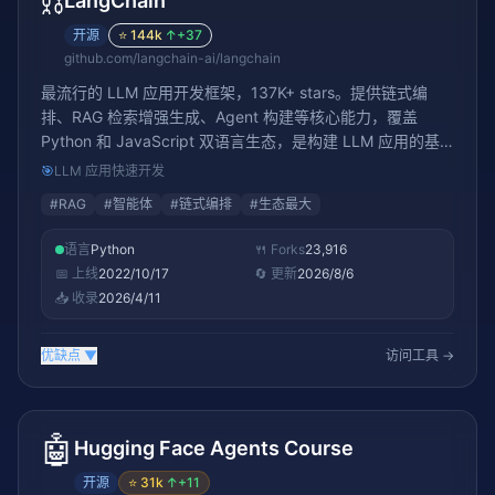
⛓️
LangChain
开源
⭐
144k
↑
+37
github.com/langchain-ai/langchain
最流行的 LLM 应用开发框架，137K+ stars。提供链式编
排、RAG 检索增强生成、Agent 构建等核心能力，覆盖
Python 和 JavaScript 双语言生态，是构建 LLM 应用的基
础设施
🎯
LLM 应用快速开发
#
RAG
#
智能体
#
链式编排
#
生态最大
语言
Python
🍴 Forks
23,916
📅 上线
2022/10/17
🔄 更新
2026/8/6
📥 收录
2026/4/11
优缺点
▼
访问工具 →
🤖
Hugging Face Agents Course
开源
⭐
31k
↑
+11