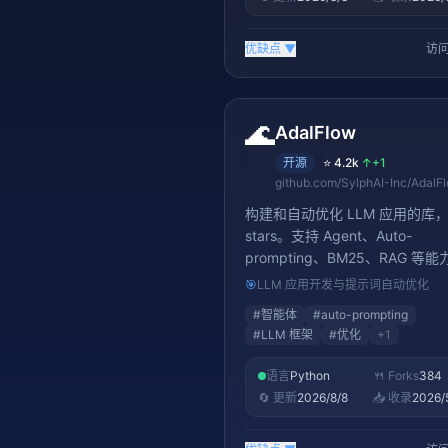
优缺点
▼
访问
🌊
AdalFlow
开源
⭐
4.2k
↑
+1
github.com/SylphAI-Inc/AdalF
构建和自动优化 LLM 应用的库，4
stars。支持 Agent、Auto-
prompting、BM25、RAG 等
可以自我优化提示词的新一代 LL
🎯
LLM 应用开发与提示词自动优化
架
#
智能体
#
auto-prompting
#
LLM 框架
#
优化
+
1
语言
Python
🍴 Forks
384
🔄 更新
2026/8/8
📥 收录
2026/