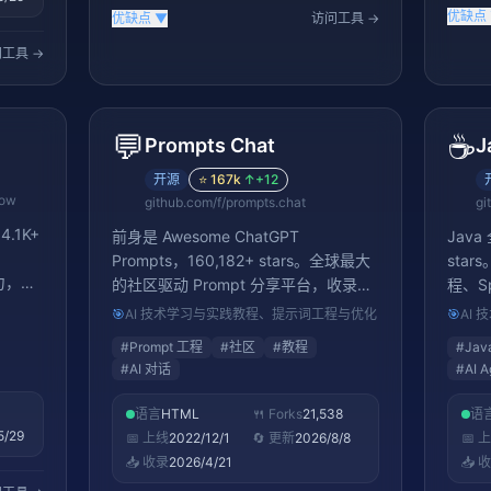
优缺点
优缺点
▼
访问工具 →
工具 →
💬
☕
Prompts Chat
J
开源
⭐
167k
↑
+12
low
github.com/f/prompts.chat
gi
.1K+
前身是 Awesome ChatGPT
Java
Prompts，160,182+ stars。全球最大
star
能力，是
的社区驱动 Prompt 分享平台，收录数
程、Sp
M 框
千条高质量 Prompt，覆盖写作、编
基础等
🎯
AI 技术学习与实践教程、提示词工程与优化
🎯
AI
程、营销、教育等数十个场景。用户可
开发实
#
Prompt 工程
#
社区
#
教程
#
Jav
提交、发现、收藏优质 Prompt，是
习指南
#
AI 对话
#
AI 
Prompt Engineering 的实战参考库。
到企
AI 时代每个人都需要掌握的「提问艺
语言
HTML
🍴 Forks
21,538
语
术」从这里开始。
5/29
📅 上线
2022/12/1
🔄 更新
2026/8/8
📅 
📥 收录
2026/4/21
📥 