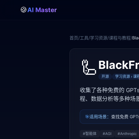
🍪
AI Master
首页
/
工具
/
学习资源
/
课程与教程
/
Bla
🦾
BlackF
开源
学习资源 › 
收集了各种免费的 GPTs
程、数据分析等多种场
🎯
适用场景：
查找免费 GP
#
智能体
#
AGI
#
Anthropic