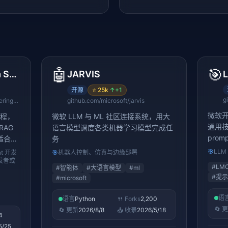
🤖
🎯
AI Engineering From Scratch
JARVIS
开源
⭐
25k
↑
+1
g
github.com/rohitg00/ai-engineering-from-scratch
github.com/microsoft/jarvis
微软
课程，
微软 LLM 与 ML 社区连接系统，用大
通用
RAG
语言模型调度各类机器学习模型完成任
prom
适合初
务
🎯
LLM
t 开发
🎯
机器人控制、仿真与边缘部署
发者或
#
LMO
#
智能体
#
大语言模型
#
ml
#
提示
#
microsoft
语
语言
Python
🍴 Forks
2,200
🔄 
🔄 更新
2026/8/8
📥 收录
2026/5/18
4
5/25