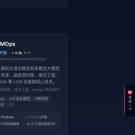
LMOps
开源
⭐
4.5k
↑
+1
ithub.com/microsoft/LMOps
开源的大语言模型和多模态大模型
技术库，涵盖预训练、提示工程、
ptist 等 LLM 全链路核心技术。
 预训练、提示工程、prompt 优化研究
支持一下
ps
#
大语言模型
#
预训练
词
+
1
言
Python
🍴 Forks
376
更新
2026/8/8
📥 收录
2026/5/31