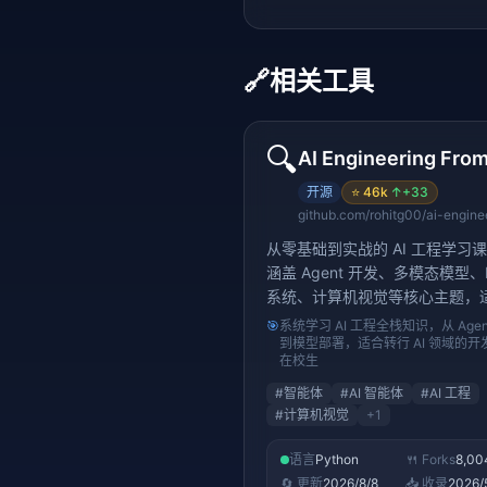
🔗
相关工具
🔍
开源
⭐
46k
↑
+33
从零基础到实战的 AI 工程学习
涵盖 Agent 开发、多模态模型、
系统、计算机视觉等核心主题，
学者系统学习 AI 工程实践。
🎯
系统学习 AI 工程全栈知识，从 Agen
到模型部署，适合转行 AI 领域的开
在校生
#
智能体
#
AI 智能体
#
AI 工程
#
计算机视觉
+
1
语言
Python
🍴 Forks
8,00
🔄 更新
2026/8/8
📥 收录
2026/