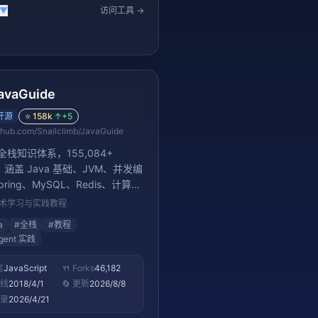
▼
访问工具 →
avaGuide
开源
⭐
158k
↑
+5
thub.com/Snailclimb/JavaGuide
 全栈知识体系，155,084+
s。涵盖 Java 基础、JVM、并发编
ring、MySQL、Redis、计算机
核心知识点，并新增 AI Agent
 技术学习与实践教程
践。是中国最受欢迎的 Java 学
a
#
全栈
#
教程
，也是理解 AI Agent 如何集成
Agent 实践
业系统的绝佳参考。
言
JavaScript
🍴 Forks
46,182
上线
2018/4/1
🔄 更新
2026/8/8
收录
2026/4/21