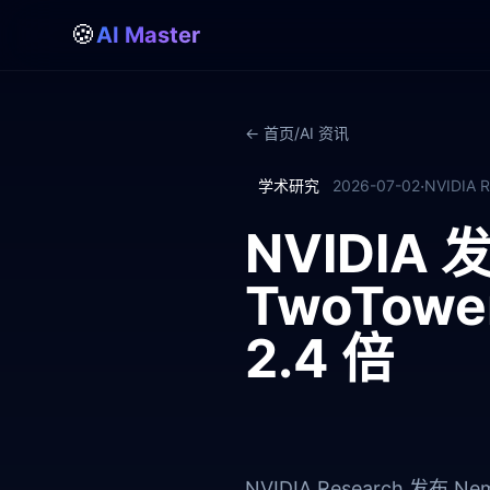
🍪
AI Master
← 首页
/
AI 资讯
·
学术研究
2026-07-02
NVIDIA R
NVIDIA 
TwoTo
2.4 倍
NVIDIA Research 