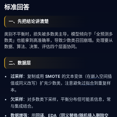
标准回答
一、先把结论讲清楚
类别不平衡时，损失被多数类主导，模型倾向于「全预测多
数类」也能拿到高准确率，导致少数类召回崩塌。处理要从
数据、算法、决策、评估四个层面协同。
二、数据层
过采样
：复制或用
SMOTE
的文本变体（在
嵌入
空间插
值或同义改写）扩充少数类，注意避免
过拟合
到重复样
本。
欠采样
：对多数类下采样，平衡分布但可能丢信息，常
与集成结合。
数据增强
：用
回译
、
EDA（同义替换/随机插入删除交