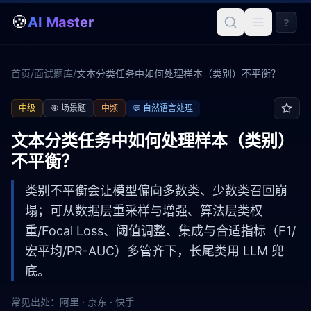
🍪
AI Master
?
首页
/
面试题库
/
文本分类任务中如何处理样本（类别）不平衡？
中级
🎯
场景题
中频
💬
自然语言处理
文本分类任务中如何处理样本（类别）
不平衡？
类别不平衡会让模型偏向多数类、少数类召回崩
塌；可从数据层重采样与增强、算法层类权
重/Focal Loss、阈值调整、集成与合适指标（F1/
宏平均/PR-AUC）多管齐下，长尾类用 LLM 兜
底。
常见出处：
阿里 · 京东 · 快手