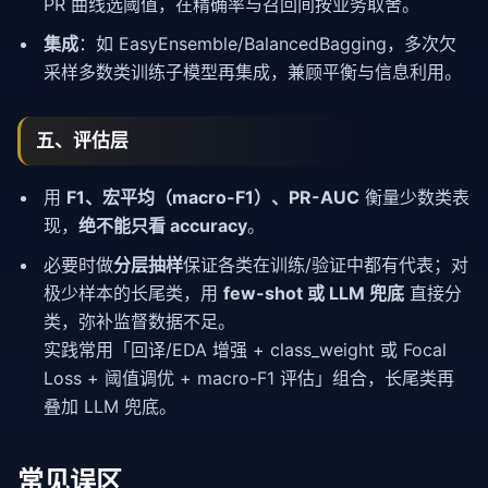
PR 曲线选阈值，在精确率与召回间按业务取舍。
集成
：如 EasyEnsemble/BalancedBagging，多次欠
采样多数类训练子模型再集成，兼顾平衡与信息利用。
五、评估层
用
F1、宏平均（macro-F1）、PR-AUC
衡量少数类表
现，
绝不能只看 accuracy
。
必要时做
分层抽样
保证各类在训练/验证中都有代表；对
极少样本的长尾类，用
few-shot 或 LLM 兜底
直接分
类，弥补监督数据不足。
实践常用「回译/EDA 增强 + class_weight 或 Focal
Loss + 阈值调优 + macro-F1 评估」组合，长尾类再
叠加 LLM 兜底。
常见误区