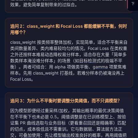
效果，避免简单复制带来的过拟合。
追问
2
：
class_weight 和 Focal Loss 都能缓解不平衡，何时
用哪个？
class_weight 按类频率整体加权，实现简单，适合不平衡来自
类间数量差异、类内难易较均匀的情况。Focal Loss 在类权重
之外还按样本难易动态降权易分样本，适合存在大量「简单多
数类样本淹没难分样本」的场景（如
目标检测
式的极端不平
衡）。两者可结合：用 alpha 项做类平衡、
gamma
项聚焦难
样本。先用 class_weight 打基线，若难分样本仍被淹没再上
Focal Loss。
追问
3
：
为什么不平衡时要调整分类阈值，而不只调模型？
因为模型即便经过重采样/加权，其输出概率的最优决策阈值
在不平衡下也未必是 0.5。阈值调整是在已训练模型上、按验
证集 PR 曲线选取与业务目标（更看重召回还是精确率）匹配
的切点，成本极低且不需重训。它与数据层、算法层方法正
交，可叠加使用：先让模型输出校准良好的概率，再用阈值把