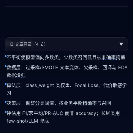
核心要点
📑
文章目录（4 节）
▼
不平衡使模型偏向多数类，少数类召回低且被
准确率
掩盖
数据层：过采样/SMOTE 文本变体、欠采样、回译与 EDA
数据增强
算法层：class_weight 类权重、Focal Loss、代价敏感学
习
决策层：调整分类阈值，按业务平衡
精确率
与召回
评估用 F1/宏平均/PR-
AUC
而非 accuracy；长尾类用
few-shot
/LLM 兜底