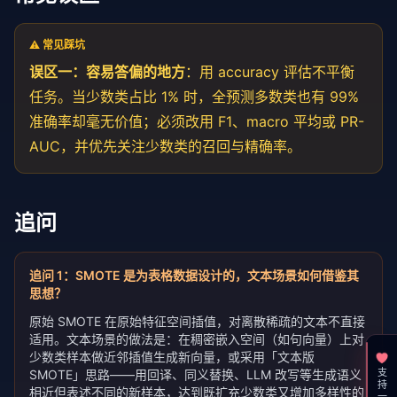
⚠️ 常见踩坑
误区一：容易答偏的地方
：用 accuracy 评估不平衡
任务。当少数类占比 1% 时，全预测多数类也有 99%
准确率却毫无价值；必须改用 F1、macro 平均或 PR-
AUC，并优先关注少数类的召回与精确率。
追问
追问
1
：
SMOTE 是为表格数据设计的，文本场景如何借鉴其
思想？
原始 SMOTE 在原始特征空间插值，对离散稀疏的文本不直接
适用。文本场景的做法是：在稠密嵌入空间（如句向量）上对
少数类样本做近邻插值生成新向量，或采用「文本版
SMOTE」思路——用回译、同义替换、LLM 改写等生成语义
支持一下
相近但表述不同的新样本，达到既扩充少数类又增加多样性的