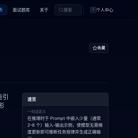
表
面试题库
关于
搜索
个人中心
?
收藏
能引
速览
形
一句话定义
在推理时于 Prompt 中嵌入少量（通常
2–8 个）输入-输出示例，使模型无需梯
度更新即可推断任务规律并生成正确输