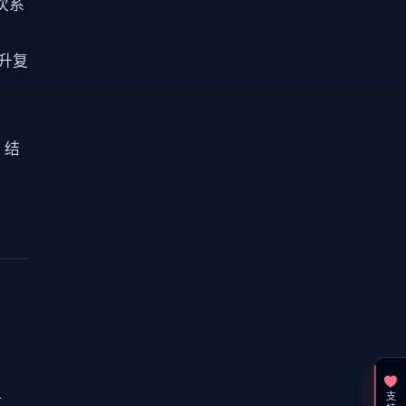
首次系
提升复
 结
效