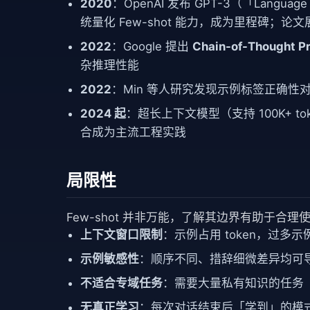
2020
：OpenAI 发布 GPT-3（「Language 
统量化 Few-shot 能力，成为里程碑；
2022
：Google 提出
Chain-of-Thought P
杂推理性能
2022
：Min 等人研究发现示例标签正确性对
2024 起
：超长上下文模型（支持 100K+ token
合成为主流工程实践
局限性
Few-shot 并非万能，了解其边界有助于合理
上下文窗口限制
：示例占用 token，过
示例敏感性
：顺序不同、措辞细微差异均可
不适合专域任务
：需要大量私有知识的任务（如企
无真正学习
：每次对话结束后「学到」的模