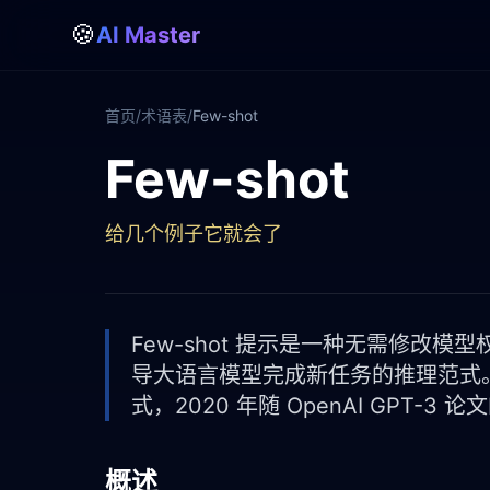
🍪
AI Master
首页
/
术语表
/
Few-shot
Few-shot
Few-shot
给几个例子它就会了
Few-shot 提示是一种无需修改模
导大语言模型完成新任务的推理范式。它是上
式，2020 年随 OpenAI GPT
概述