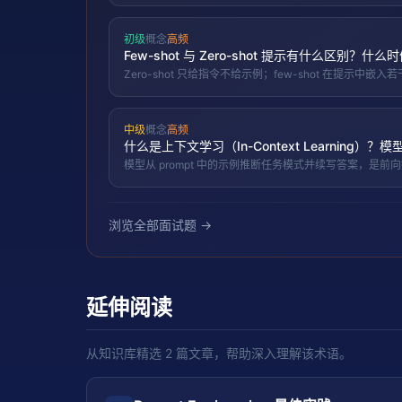
初级
概念
高频
Few-shot 与 Zero-shot 提示有什么区别？什么时候
Zero-shot 只给指令不给示例；few-shot 在提示
中级
概念
高频
什么是上下文学习（In-Context Learning
模型从 prompt 中的示例推断任务模式并续写答案，是
浏览全部面试题 →
延伸阅读
从知识库精选
2
篇文章，帮助深入理解该术语。