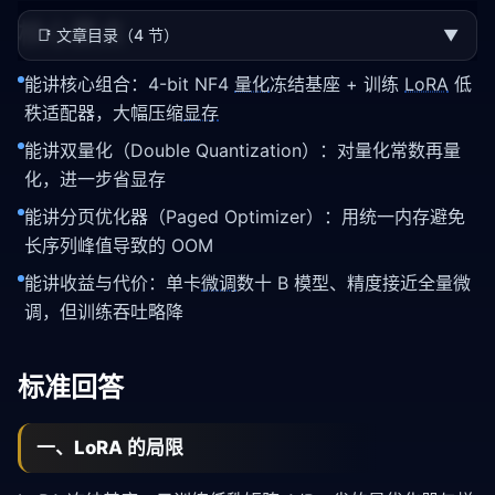
核心要点
📑
文章目录（4 节）
▼
能讲核心组合：4-bit NF4
量化
冻结基座 + 训练
LoRA
低
秩适配器，大幅压缩
显存
能讲双量化（Double Quantization）：对量化常数再量
化，进一步省显存
能讲分页优化器（Paged Optimizer）：用统一内存避免
长序列峰值导致的 OOM
能讲收益与代价：单卡
微调
数十 B 模型、精度接近全量微
调，但训练吞吐略降
标准回答
一、LoRA 的局限