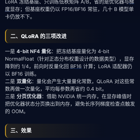
LoRA 冻结基座、只训练低秩矩阵 A/B，省的是优化器与
梯
度
显存；但基座权重仍以 FP16/BF16 常驻，几十 B 模型单
卡仍放不下。
二、QLoRA 的三项改进
一是
4-bit NF4 量化
：把冻结基座量化为 4-bit
NormalFloat（针对正态分布权重设计的数据类型），显存
降到约 1/4，前向时反量化回
BF16
计算；LoRA 适配器仍
以 BF16 训练。
二是
双量化
：量化会产生大量量化常数，QLoRA 对这些常
数再做一次量化，平均每参数再省约 0.4 bit。
三是
分页优化器
：借助 NVIDIA 统一内存，在显存峰值时
把优化器状态分页换出到内存，避免长序列梯度检查点触发
的 OOM。
三、效果