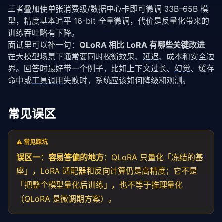
三者叠加使单张消费级/数据中心卡即可微调 33B–65B 模
型，精度基本追平 16-bit 全量微调，代价是反量化带来的
训练吞吐略有下降。
面试里可以补一句：
QLoRA 相比 LoRA 有哪些关键改进
在大模型场景下通常要同时权衡效果、
延迟
、成本和安全边
界。回答时最好带一个例子，比如上下文过长、
幻觉
、缓存
命中或
工具调用
失败时，系统应该如何降级和观测。
常见误区
⚠️ 常见踩坑
误区一：容易答偏的地方
：QLoRA 只量化「冻结的基
座」，LoRA 适配器和反向计算仍是高精度；它不是
「把整个模型量化后训练」，也不等于推理量化
（QLoRA 是微调期方案）。