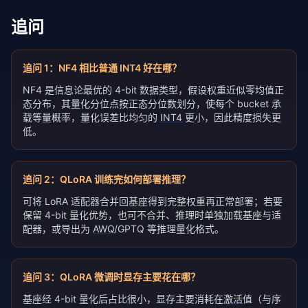
追问
追问
1
：
NF4 相比普通 INT4 好在哪？
NF4 是信息论最优的 4-bit 数据类型，假设权重近似零均值正
态分布，其量化分位点按正态分位数划分，使每个 bucket 承
载等量概率，量化误差比均匀的
INT4
更小，因此精度损失更
低。
追问
2
：
QLoRA 训练完如何部署推理？
可将 LoRA 适配器合并回基座得到完整权重再正常部署；若要
保留 4-bit 量化优势，也可不合并、推理时单独加载基座与适
配器，或导出为
AWQ
/GPTQ 等推理量化格式。
追问
3
：
QLoRA 微调时显存主要花在哪？
基座经 4-bit 量化后占比很小，显存主要消耗在
激活
值（与序