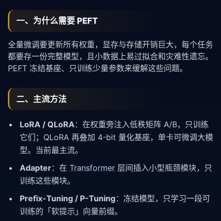
一、为什么需要
PEFT
全量
微调
要更新所有权重，显存与存储开销巨大，每个任务
都要存一份完整模型，且小数据上易
过拟合
和灾难性遗忘。
PEFT
冻结基座、只训练少量参数来缓解这些问题。
二、主流方法
LoRA / QLoRA
：在权重旁注入低秩矩阵 A/B，只训练
它们；QLoRA 再叠加 4-bit
量化
基座，单卡可微调大模
型。当前最主流。
Adapter
：在
Transformer
层间插入小型瓶颈模块，只
训练这些模块。
Prefix-Tuning / P-Tuning
：冻结模型，只学习一段可
训练的「软提示」向量前缀。