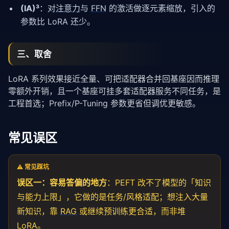
(IA)³
：对
注意力
与
FFN
的激活做逐元素缩放，引入的
参数比 LoRA 还少。
三、取舍
LoRA 系列效果接近全量、可把适配器合并回基座因而推理
零额外开销，且一个基座可挂多套适配器服务不同任务，是
工程首选；Prefix/P-Tuning 参数更省但调优更敏感。
常见误区
⚠️ 常见踩坑
误区一：容易答偏的地方
：PEFT 改不了模型的「知识
与能力上限」，它做的是任务/风格适配；想注入大量
新知识，靠
RAG
或继续预训练更合适，而非堆
LoRA。