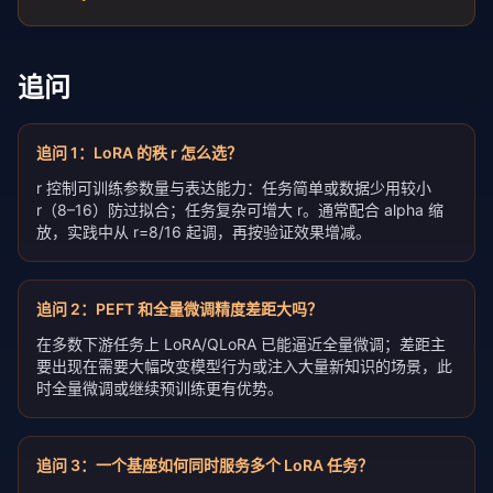
追问
追问
1
：
LoRA 的秩 r 怎么选？
r 控制可训练参数量与表达能力：任务简单或数据少用较小
r（8–16）防过拟合；任务复杂可增大 r。通常配合 alpha 缩
放，实践中从 r=8/16 起调，再按验证效果增减。
追问
2
：
PEFT 和全量微调精度差距大吗？
在多数下游任务上 LoRA/QLoRA 已能逼近全量微调；差距主
要出现在需要大幅改变模型行为或注入大量新知识的场景，此
时全量微调或继续预训练更有优势。
追问
3
：
一个基座如何同时服务多个 LoRA 任务？