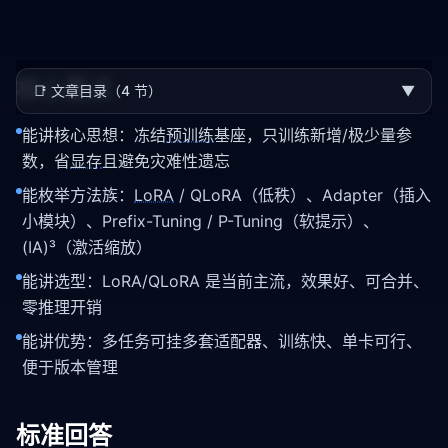
核心要点
📑
文章目录（4 节）
▼
能讲核心思想：冻结
预训练
基座，只训练新增/极少量参
数，省
显存
且避免灾难性遗忘
能枚举方法族：
LoRA
/ QLoRA（低秩）、Adapter（插入
小模块）、Prefix-Tuning / P-Tuning（软提示）、
(IA)³（激活缩放）
能讲选型：LoRA/QLoRA 是当前主流，效果好、可合并、
零推理开销
能讲优势：多任务可挂多套适配器、训练快、单卡可行、
便于版本管理
标准回答